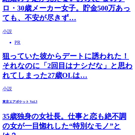
ロ・30歳メーカー女子。貯金500万あっ
ても、不安が尽きず…
小説
PR
狙っていた彼からデートに誘われた！
それなのに「2回目はナシだな」と思わ
れてしまった27歳OLは…
小説
東京エアポケット Vol.3
35歳独身の女社長。仕事と恋も絶不調
の女が一目惚れした“特別なモノ”と