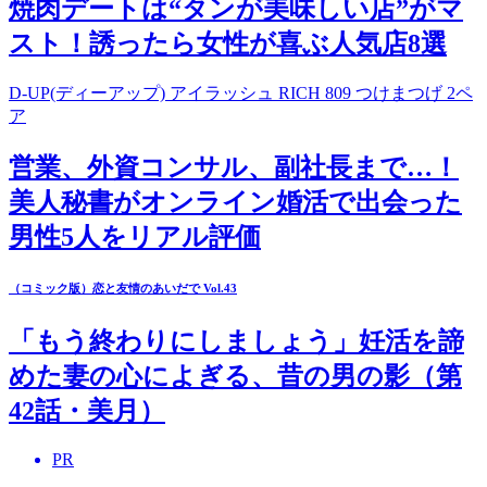
焼肉デートは“タンが美味しい店”がマ
スト！誘ったら女性が喜ぶ人気店8選
D-UP(ディーアップ) アイラッシュ RICH 809 つけまつげ 2ペ
ア
営業、外資コンサル、副社長まで…！
美人秘書がオンライン婚活で出会った
男性5人をリアル評価
（コミック版）恋と友情のあいだで Vol.43
「もう終わりにしましょう」妊活を諦
めた妻の心によぎる、昔の男の影（第
42話・美月）
PR