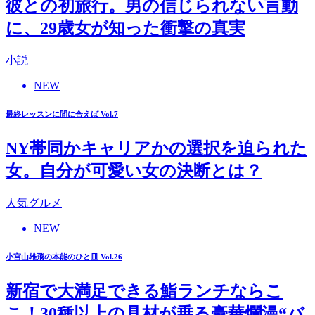
彼との初旅行。男の信じられない言動
に、29歳女が知った衝撃の真実
小説
NEW
最終レッスンに間に合えば Vol.7
NY帯同かキャリアかの選択を迫られた
女。自分が可愛い女の決断とは？
人気グルメ
NEW
小宮山雄飛の本能のひと皿 Vol.26
新宿で大満足できる鮨ランチならこ
こ！30種以上の具材が乗る豪華爛漫“バ