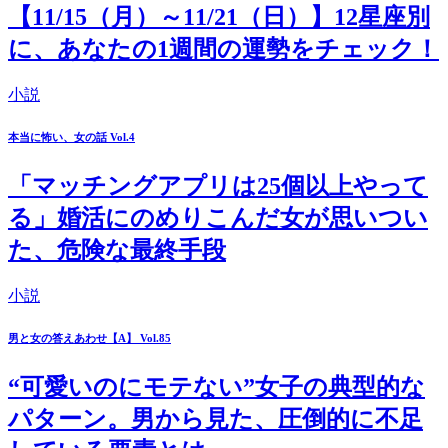
【11/15（月）～11/21（日）】12星座別
に、あなたの1週間の運勢をチェック！
小説
本当に怖い、女の話 Vol.4
「マッチングアプリは25個以上やって
る」婚活にのめりこんだ女が思いつい
た、危険な最終手段
小説
男と女の答えあわせ【A】 Vol.85
“可愛いのにモテない”女子の典型的な
パターン。男から見た、圧倒的に不足