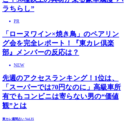
ラちらし”
PR
「ローヌワイン×焼き鳥」のペアリン
グ会を完全レポート！『東カレ倶楽
部』メンバーの反応は？
NEW
先週のアクセスランキング！1位は、
「スーパーでは70円なのに」高級車所
有でもコンビニは寄らない男の“価値
観”とは
東カレ週間占い Vol.35