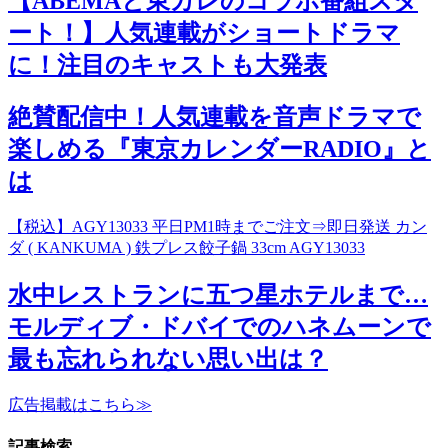
【ABEMAと東カレのコラボ番組スタ
ート！】人気連載がショートドラマ
に！注目のキャストも大発表
絶賛配信中！人気連載を音声ドラマで
楽しめる『東京カレンダーRADIO』と
は
【税込】AGY13033 平日PM1時までご注文⇒即日発送 カン
ダ ( KANKUMA ) 鉄プレス餃子鍋 33cm AGY13033
水中レストランに五つ星ホテルまで…
モルディブ・ドバイでのハネムーンで
最も忘れられない思い出は？
広告掲載はこちら≫
記事検索