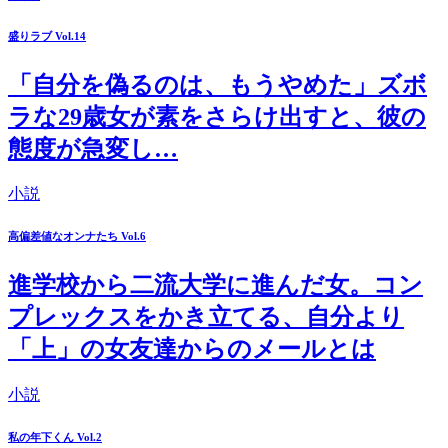
盛りラブ Vol.14
「自分を偽るのは、もうやめた」ズボ
ラな29歳女が素をさらけ出すと、彼の
態度が急変し…
小説
高偏差値なオンナたち Vol.6
進学校から二流大学に進んだ女。コン
プレックスをかき立てる、自分より
「上」の女友達からのメールとは
小説
私の年下くん Vol.2