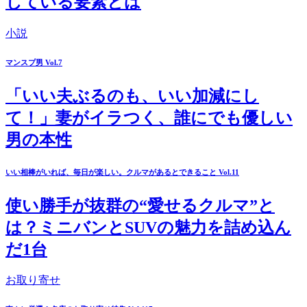
している要素とは
小説
マンスプ男 Vol.7
「いい夫ぶるのも、いい加減にし
て！」妻がイラつく、誰にでも優しい
男の本性
いい相棒がいれば、毎日が楽しい。クルマがあるとできること Vol.11
使い勝手が抜群の“愛せるクルマ”と
は？ミニバンとSUVの魅力を詰め込ん
だ1台
お取り寄せ