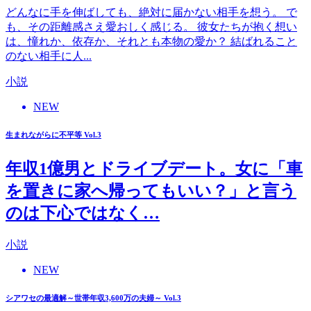
どんなに手を伸ばしても、絶対に届かない相手を想う。 で
も、その距離感さえ愛おしく感じる。 彼女たちが抱く想い
は、憧れか、依存か、それとも本物の愛か？ 結ばれること
のない相手に人...
小説
NEW
生まれながらに不平等 Vol.3
年収1億男とドライブデート。女に「車
を置きに家へ帰ってもいい？」と言う
のは下心ではなく…
小説
NEW
シアワセの最適解～世帯年収3,600万の夫婦～ Vol.3