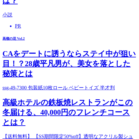
は？
小説
PR
高嶺の花 Vol.2
CAをデートに誘うならステイ中が狙い
目！？28歳平凡男が、美女を落とした
秘策とは
ssg-49-7300 包装紙10枚ロール ベビートイズ 半才判
高級ホテルの鉄板焼レストランがこの
冬届ける、40,000円のフレンチコース
とは？
【送料無料】 【SS期間限定50%off】透明なアクリル製シュ