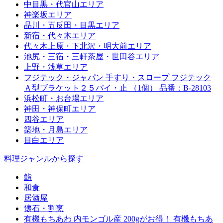
中目黒・代官山エリア
神楽坂エリア
品川・五反田・目黒エリア
新宿・代々木エリア
代々木上原・下北沢・明大前エリア
池尻・三宿・三軒茶屋・世田谷エリア
上野・浅草エリア
フジテック・ジャパン 手すり・スロープ フジテック
Ａ型ブラケット２５パイ・止 （1個） 品番：B-28103
浜松町・お台場エリア
神田・神保町エリア
四谷エリア
築地・月島エリア
目白エリア
料理ジャンルから探す
鮨
和食
居酒屋
懐石・割烹
有機もちあわ 内モンゴル産 200gがお得！ 有機もちあ