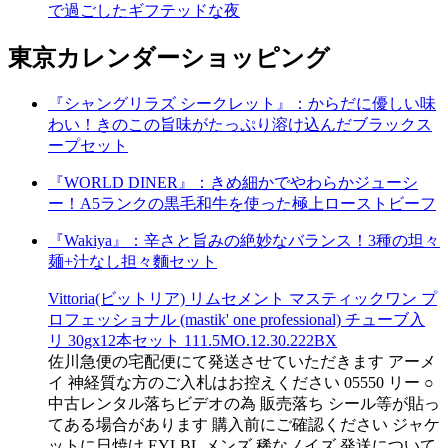
で過ごしたギフテッドな夜
東京カレンダーショッピング
『シャングリラズ シークレット』：からだに優しい味
わい！きのこの旨味がたっぷり溶け込んだブラックス
ープセット
『WORLD DINER』：きめ細かでやわらかジューシ
ー！A5ランクの黒毛和牛を使った極上ローストビーフ
『Wakiya』：辛さと旨みの絶妙なバランス！3種の坦々
麺+汁なし担々麵セット
Vittoria(ビットリア) リムセメント マスティックワン プ
ロフェッショナル (mastik' one professional) チューブ入
リ 30gx12本セット 111.5MO.12.30.222BX
佐川急便の宅配便にて発送させていただきます アーメ
イ 神経質な方のご入札はお控えください 05550 リー ○
中古レンタル落ちビデオの為 販売落ち シール等が貼っ
てある場合があります 購入前にご確認ください ジャケ
ットに日焼け EYLBL メンズ 稀なノイズ 発送について