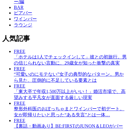
ー/編
BAR
ビアバー
ワインバー
ラウンジ
人気記事
FREE
「ホテルは1人でチェックインして」彼との初旅行。男
の信じられない言動に、29歳女が知った衝撃の真実
FREE
“可愛いのにモテない”女子の典型的なパターン。男か
ら見た、圧倒的に不足している要素とは
FREE
「東大卒で年収1,500万以上がいい！」婚活市場で、高
望みする平凡女が直面する厳しい現実
FREE
整形外科医のおぼっちゃまとワインバーで初デート。
女が即帰りたいと思った“ある失言”とは一体…
FREE
【裏話・動画あり】BE:FIRSTのJUNON＆LEOがバー