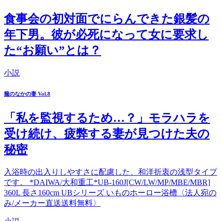
食事会の初対面でにらんできた銀髪の
年下男。彼が必死になって女に要求し
た“お願い”とは？
小説
籠のなかの妻 Vol.8
「私を監視するため…？」モラハラを
受け続け、疲弊する妻が見つけた夫の
秘密
入浴時の出入りしやすさに配慮した、和洋折衷の浅型タイプ
です。 *DAIWA/大和重工*UB-160J[CW/LW/MP/MBE/MBR]
360L 長さ160cm UBシリーズ いものホーロー浴槽〈法人宛の
み/メーカー直送送料無料〉