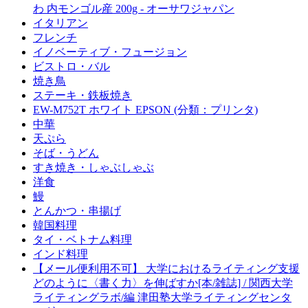
わ 内モンゴル産 200g - オーサワジャパン
イタリアン
フレンチ
イノベーティブ・フュージョン
ビストロ・バル
焼き鳥
ステーキ・鉄板焼き
EW-M752T ホワイト EPSON (分類：プリンタ)
中華
天ぷら
そば・うどん
すき焼き・しゃぶしゃぶ
洋食
鰻
とんかつ・串揚げ
韓国料理
タイ・ベトナム料理
インド料理
【メール便利用不可】 大学におけるライティング支援
どのように〈書く力〉を伸ばすか[本/雑誌] / 関西大学
ライティングラボ/編 津田塾大学ライティングセンタ