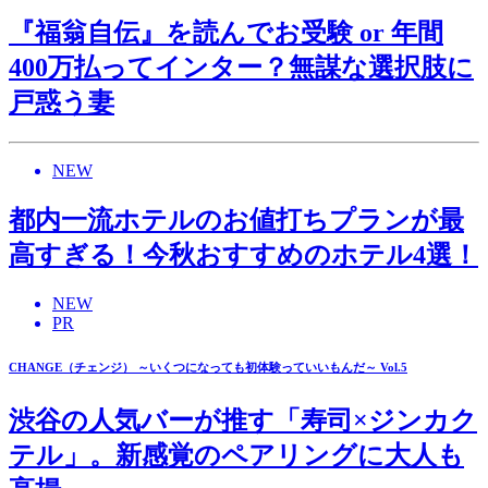
『福翁自伝』を読んでお受験 or 年間
400万払ってインター？無謀な選択肢に
戸惑う妻
NEW
都内一流ホテルのお値打ちプランが最
高すぎる！今秋おすすめのホテル4選！
NEW
PR
CHANGE（チェンジ） ～いくつになっても初体験っていいもんだ～ Vol.5
渋谷の人気バーが推す「寿司×ジンカク
テル」。新感覚のペアリングに大人も