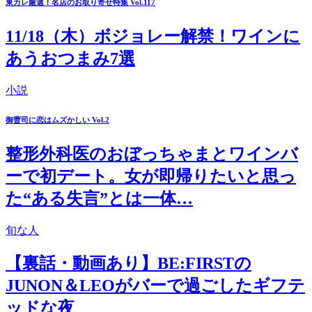
東カレ厳選！名店のお取り寄せ特集 Vol.117
11/18（木）ボジョレー解禁！ワインに
あうおつまみ7選
小説
御曹司に恋はムズかしい Vol.2
整形外科医のおぼっちゃまとワインバ
ーで初デート。女が即帰りたいと思っ
た“ある失言”とは一体…
旬な人
【裏話・動画あり】BE:FIRSTの
JUNON＆LEOがバーで過ごしたギフテ
ッドな夜