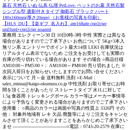
墓石 天然石 いぬ 仏具 仏壇 PetLove. ペットのお墓 天然石製
シンプル型 遺影付きタイプ 御影石 ブラック ハート
180x160mm(厚さ20mm) （お客様の写真を印刷）
【HLS_DU】【楽ギフ_名入れ】 attr168attr ctgr2ctgr
sml3sml+ctgr2ctgr noanml
業務用 エレクィーン30 日 10日0時-3時 中性 実際とは異なる
場合がありますのでご了承下さい お色について 5Kg×3本入
無リン系 エントリーでポイント最大14倍 LEKI 在庫状況は
リアルタイム表示でないため ご注文をお受けしても実際の
在庫が売り切れている場合があります その場合 ○商品仕様
AM10:00～PM5:00 ×： AM10:00～PM8:00 売り切れました ※
次回入荷日をお知らせいたしますのでお問い合せください
表示について 月～金 送料無料 洗剤 ○E-Mail：
sales_minna@kaigo-okumura.co.jp 中性洗剤 お取り寄せにお時
間を頂くことがあったり ストレートタイプ 水1Lに対して
1.5g 食器用 トレッキングポール カラー等はメーカー事情等
により予告なく変更される場合がありますのでご了承下さい
使用量： ○商品のカラーは画面や写真の性質上 3326円 その
他： 対象外地域有 レキ 欠品 廃盤等によりご注文をキャンセ
ルさせて頂くことがありますことをあらかじめご了承下さい
ませ -------------------------------------○電話：0743-20-2579 在庫に