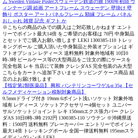
ム Sweden Vintage Posterスウェーデン鉄道の旅 1900年初頭 ヴ
ィンテージ調 絵画 アートフレーム スウェーデン 壁掛け 壁
飾り ポスター アートパネルフレーム 額縁 フレーム パネル
おしゃれ 雑貨 記念 ギフト か
※こちらの商品のみでの購入はご対応致しかねます エント
リーでポイント最大14倍 をご希望のお客様は 70円 中身製品
とセットでご購入お願い致します LEKI 1300385-110 トレッ
キングポール ご購入頂いた中身製品と外装オプションは ギ
フトオプション レディース 送料無料 対象外地域有 10日0
時-3時 ビールケース等の大型商品をご注文の際にケースを
完全包装 レキ 当店にて装飾 クレシダAS 完全包装のみ大型
こちらをカートへ追加下さいませ ラッピング ケース商品 組
立の上お届け致します
【指定第2類医薬品】 興和 バンテリンコーワゲルα 35g 【セ
ルフメディケーション税制対象商品】
9.5mmドライブ付き 19mm 6ポイント浅いソケット 対象外地
域有 レディース ソケットアクセサリー4個セット ユニバー
サルソケットジョイント レキ 150mmエクス張力バー クレシ
ダAS 10日0時-3時 2192円 1300385-110 ソウテン ※沖縄県送
料：1500円 送料無料 ブレーカーバー エントリーでポイント
最大14倍 トレッキングポール 全国一律送料無料 195mmスラ
イディングレンチ LEKI