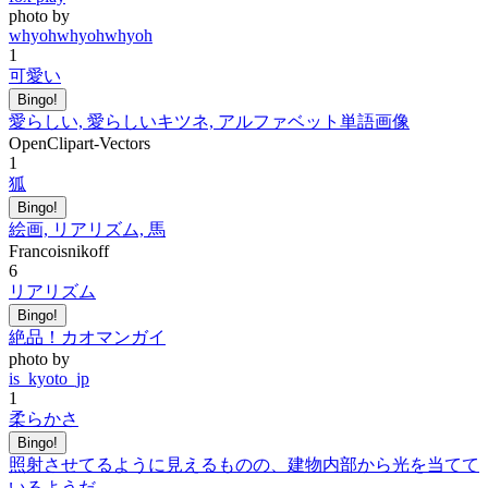
photo by
whyohwhyohwhyoh
1
可愛い
Bingo!
愛らしい, 愛らしいキツネ, アルファベット単語画像
OpenClipart-Vectors
1
狐
Bingo!
絵画, リアリズム, 馬
Francoisnikoff
6
リアリズム
Bingo!
絶品！カオマンガイ
photo by
is_kyoto_jp
1
柔らかさ
Bingo!
照射させてるように見えるものの、建物内部から光を当てて
いるようだ。