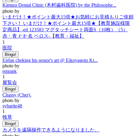
Kimura Dental Clinic (木村歯科医院) by the Philosophe...
photo by
いまだけ！★ポイント最大15倍★お気軽にお見積もりご依頼
下さい！ いまだけ！★ポイント最大15倍★【教育施設様限
定商品】-ed 123583 マグタッチシート両面S（10枚）（5）
赤・青 ﾒｰｶｰ名 ベロス-【教育・福祉】
1
医院
Bingo!
Eirfan cheking his senior's art @ Eikoyagoto Ki...
photo by
emrank
1
展覧会
Bingo!
Chassy (Cher).
photo by
sybarite48
1
牧草
Bingo!
カメラを遠隔操作できるようになりました。
photo by