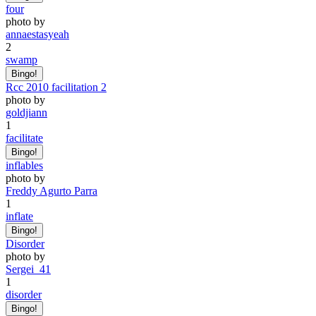
four
photo by
annaestasyeah
2
swamp
Bingo!
Rcc 2010 facilitation 2
photo by
goldjiann
1
facilitate
Bingo!
inflables
photo by
Freddy Agurto Parra
1
inflate
Bingo!
Disorder
photo by
Sergei_41
1
disorder
Bingo!