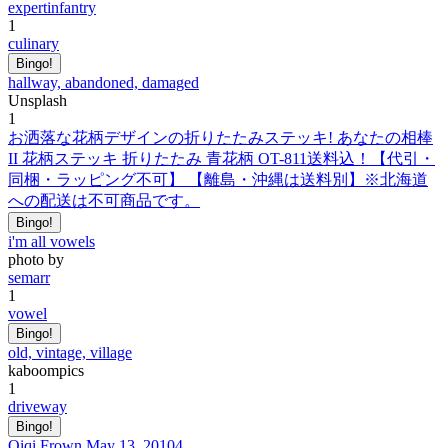
expertinfantry
1
culinary
Bingo!
hallway, abandoned, damaged
Unsplash
1
お洒落な花柄デザインの折りたたみステッキ! あなたの相棒
II 花柄ステッキ 折りたたみ 青花柄 OT-811送料込！【代引・
同梱・ラッピング不可】 【離島・沖縄は送料別】※北海道
への配送は不可商品です。
Bingo!
i'm all vowels
photo by
semarr
1
vowel
Bingo!
old, vintage, village
kaboompics
1
driveway
Bingo!
Qiqi Frown May 13, 20104