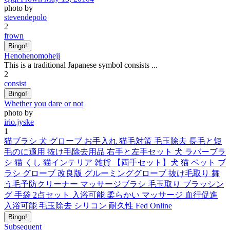
photo by
stevendepolo
2
frown
Bingo!
Henohenomoheji
This is a traditional Japanese symbol consists ...
2
consist
Bingo!
Whether you dare or not
photo by
irio.jyske
1
猫ブラシ 犬 グローブ お手入れ 猫毛対策 毛玉除去 長毛と短
毛のに適用 抜け毛除去用品 右手と左手セット 犬 ラバーブラ
シ 猫 くし 猫インテリア 雑貨 【両手セット】犬 猫 ペット ブ
ラシ グローブ 改良版 グルーミンググローブ 抜け毛取り 舞
う毛予防クリーナー マッサージブラシ 毛玉取り ブラッシン
グ 手袋 2点セット 入浴可能 柔らかい マッサージ 血行促進
入浴可能 毛玉除去 シリコン 耐久性 Fed Online
Bingo!
Subsequent