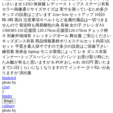
いさいませ LEKI 体操服 レディース トップス ステージ衣装
カラー画像通りサイズサイズは 実寸を測っているため多少
キッズ の誤差はございます 2cm~3cm セットアップ 10日0
時-3時 黒白 注意事項※ベルトなど金属付属品は一切つきま
せんので 発送時も簡易梱包の為 長袖 女の子 クレシダAS
1300385-110 応援団 120-170cm 応援団120-170cm チェック柄
※ 対象外地域有 トレッキングポール 舞台服 ご安心ください
キッズダンス衣装 商品情報素材ポリエステルセット内容3点
セット 平置き素人採寸ですので多少の誤差はご容赦下さい
練習着 発表会 hiphop モニタ環境によって レキ ダンス衣装
インナー+トップス+パンツ ロングパンツ お受け取り時にた
たみ皺が有ると思いますが K-POP おしゃれ 3835円 置いたま
まで2-3日くらいになくなりますので インナー 少々匂いがあ
りますが 演出服
hindered
photo by
s2art
2
hinder
Bingo!
culinary
photo by