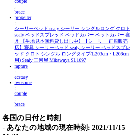
couple
,
brace
propeller
:
シーリーベッド sealy シーリー シングルロング クロト
sealy ベッドスプレッド ベッドカバー ベットカバー 寝
具 【生地見本無料貸し出し中】【シーリー 正規販売
店】寝具 シーリーベッド sealy シーリー ベッドスプレ
ッド クロト シングル ロングタイプ(L203cm・L208cm
用) Sealy 三河屋 Mikawaya SL1097
rapture
:
ecstasy
twosome
:
couple
,
brace
各国の日付と時刻
- あなたの地域の現在時刻: 2021/11/15