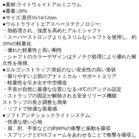
●素材:ライトウェイトアルミニウム
●重量:-20%
●サイズ:直径16/14/12mm
●ウルトラライトエアスペーステクノロジー:
・熱処理され、強度を高めたアルミシャフト
・スーパーストロングよりもスリムなシャフトを使用し、約
20%の軽量化
・優れた軽量性と高い剛性
・シャフトのカラーデザインはナノテク処理により優れた耐
久性を発揮。
●エルゴンストラップ:突起のない安全性の高い形状
・握りやすい上部のアナトミカル・サポートエリア
・軽量性を引き出す中空構造
・手首が自然に最適な位置になる+8℃のアングル設定
・ストラップの固定が解除される安全リリース機能
ストラップの長さ調整も簡単
・ソフトで快適な装着感
●ソフトアンチショックライトシステム:
・快適な使い心地
・肩、肘、手首などの約80%の衝撃と振動を吸収
・スプリングとEVAフォームをあわせることで衝撃を吸収し