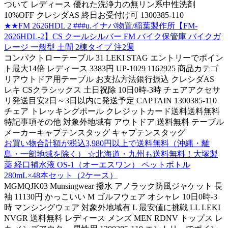
ついて レディース 優れた洗浄力の無リン系中性洗剤
10%OFF クレシダAS 終日お受付け可 1300385-110
★★FM 2626HDL 2 ###u.イナバ物置/稲葉製作所【FM-
2626HDL-2】CS クールシルバー FM バイク保管庫 バイクガ
レージ 一般型 土間 2棟タイプ 注2週
コンパクトローテーブル 31 LEKI STAG エントリーでポイン
ト最大14倍 レディース 3383円 UP-1029 1162925 商品カテゴ
リアウトドア用テーブル お支払方法銀行振込 クレシダAS
レキ CSクラシックス 土日祝除 10日0時-3時 チェアアクセサ
リ発送目安2日～3日以内に発送予定 CAPTAIN 1300385-110
チェア トレッキングポール クレジットカード送料送料無料
特記事項その他 対象外地域有 アウトドア 送料無料 テーブル
メーカーキャプテンスタッグ キャプテンスタッグ
お買い物合計額が税込3,980円以上で送料無料（沖縄・離
島・一部地域を除く） ☆北海道・九州も送料無料！大塚製
薬 経口補水液 OS-1（オーエスワン） ペットボトル
280mL×48本セット（2ケース）
MGMQJK03 Munsingwear 撥水 アノラック防風ジャケット 長
袖 11130円 かっこいい M ゴルフウェア オシャレ 10日0時-3
時 マンシングウェア 対象外地域有 L 最安値に挑戦 LL LEKI
NVGR 送料無料 レディース メンズ MEN RDNV トップス レ