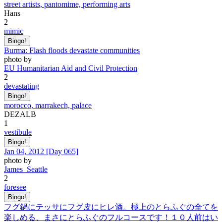
street artists, pantomime, performing arts
Hans
2
mimic
Bingo!
Burma: Flash floods devastate communities
photo by
EU Humanitarian Aid and Civil Protection
2
devastating
Bingo!
morocco, marrakech, palace
DEZALB
1
vestibule
Bingo!
Jan 04, 2012 [Day 065]
photo by
James_Seattle
2
foresee
Bingo!
フグ鍋にテッサにフグ皮にヒレ酒。極上のとらふぐの全てを
楽しめる、まさにとらふぐのフルコースです！１０人前はい