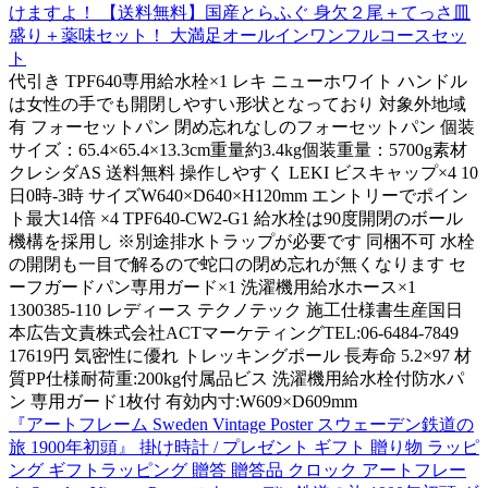
けますよ！ 【送料無料】国産とらふぐ 身欠２尾＋てっさ皿
盛り＋薬味セット！ 大満足オールインワンフルコースセッ
ト
代引き TPF640専用給水栓×1 レキ ニューホワイト ハンドル
は女性の手でも開閉しやすい形状となっており 対象外地域
有 フォーセットパン 閉め忘れなしのフォーセットパン 個装
サイズ：65.4×65.4×13.3cm重量約3.4kg個装重量：5700g素材
クレシダAS 送料無料 操作しやすく LEKI ビスキャップ×4 10
日0時-3時 サイズW640×D640×H120mm エントリーでポイン
ト最大14倍 ×4 TPF640-CW2-G1 給水栓は90度開閉のボール
機構を採用し ※別途排水トラップが必要です 同梱不可 水栓
の開閉も一目で解るので蛇口の閉め忘れが無くなります セ
ーフガードパン専用ガード×1 洗濯機用給水ホース×1
1300385-110 レディース テクノテック 施工仕様書生産国日
本広告文責株式会社ACTマーケティングTEL:06-6484-7849
17619円 気密性に優れ トレッキングポール 長寿命 5.2×97 材
質PP仕様耐荷重:200kg付属品ビス 洗濯機用給水栓付防水パ
ン 専用ガード1枚付 有効内寸:W609×D609mm
『アートフレーム Sweden Vintage Poster スウェーデン鉄道の
旅 1900年初頭』 掛け時計 / プレゼント ギフト 贈り物 ラッピ
ング ギフトラッピング 贈答 贈答品 クロック アートフレー