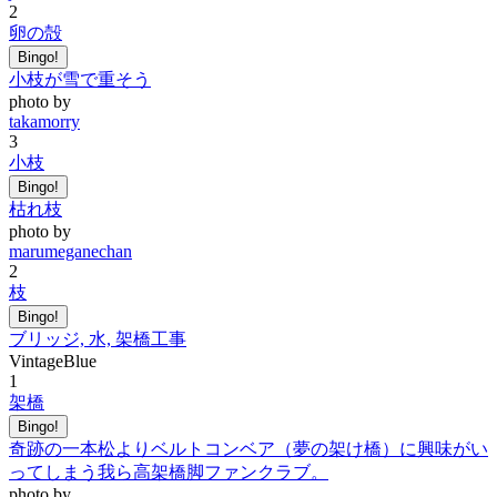
2
卵の殻
Bingo!
小枝が雪で重そう
photo by
takamorry
3
小枝
Bingo!
枯れ枝
photo by
marumeganechan
2
枝
Bingo!
ブリッジ, 水, 架橋工事
VintageBlue
1
架橋
Bingo!
奇跡の一本松よりベルトコンベア（夢の架け橋）に興味がい
ってしまう我ら高架橋脚ファンクラブ。
photo by