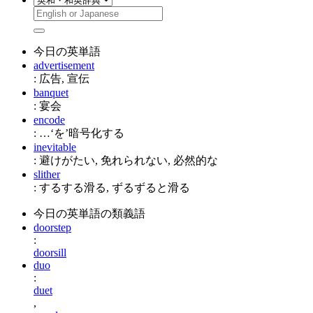
今日の英単語
advertisement
: 広告, 宣伝
banquet
: 宴会
encode
: …‘を’暗号化する
inevitable
: 避けがたい, 免れられない, 必然的な
slither
: するする滑る, ずるずると滑る
今日の英単語の類義語
doorstep
:
doorsill
duo
:
duet
,