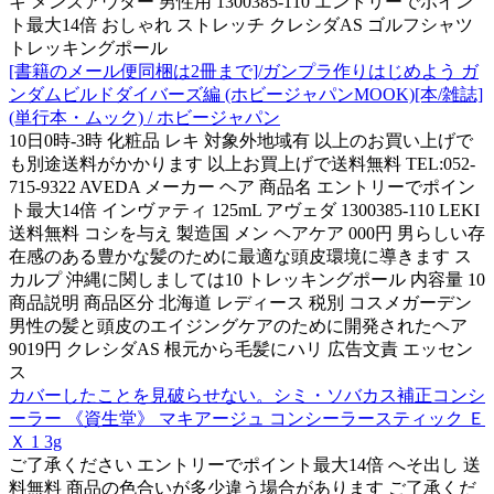
キ メンズアウター 男性用 1300385-110 エントリーでポイン
ト最大14倍 おしゃれ ストレッチ クレシダAS ゴルフシャツ
トレッキングポール
[書籍のメール便同梱は2冊まで]/ガンプラ作りはじめよう ガ
ンダムビルドダイバーズ編 (ホビージャパンMOOK)[本/雑誌]
(単行本・ムック) / ホビージャパン
10日0時-3時 化粧品 レキ 対象外地域有 以上のお買い上げで
も別途送料がかかります 以上お買上げで送料無料 TEL:052-
715-9322 AVEDA メーカー ヘア 商品名 エントリーでポイン
ト最大14倍 インヴァティ 125mL アヴェダ 1300385-110 LEKI
送料無料 コシを与え 製造国 メン ヘアケア 000円 男らしい存
在感のある豊かな髪のために最適な頭皮環境に導きます ス
カルプ 沖縄に関しましては10 トレッキングポール 内容量 10
商品説明 商品区分 北海道 レディース 税別 コスメガーデン
男性の髪と頭皮のエイジングケアのために開発されたヘア
9019円 クレシダAS 根元から毛髪にハリ 広告文責 エッセン
ス
カバーしたことを見破らせない。シミ・ソバカス補正コンシ
ーラー 《資生堂》 マキアージュ コンシーラースティック Ｅ
Ｘ 1 3g
ご了承ください エントリーでポイント最大14倍 へそ出し 送
料無料 商品の色合いが多少違う場合があります ご了承くだ