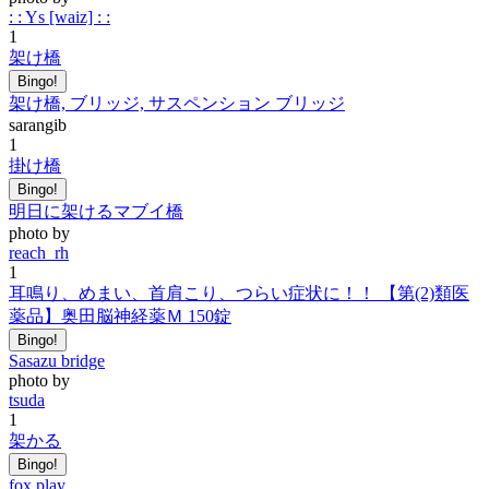
: : Ys [waiz] : :
1
架け橋
Bingo!
架け橋, ブリッジ, サスペンション ブリッジ
sarangib
1
掛け橋
Bingo!
明日に架けるマブイ橋
photo by
reach_rh
1
耳鳴り、めまい、首肩こり、つらい症状に！！ 【第(2)類医
薬品】奥田脳神経薬Ｍ 150錠
Bingo!
Sasazu bridge
photo by
tsuda
1
架かる
Bingo!
fox play