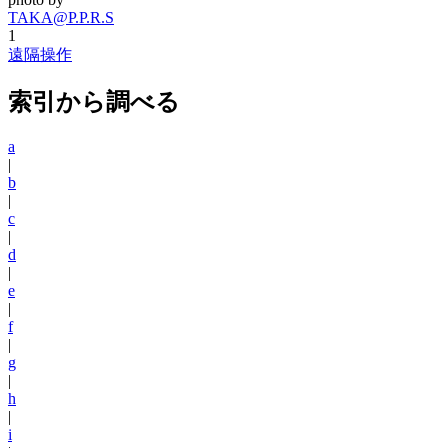
TAKA@P.P.R.S
1
遠隔操作
索引から調べる
a
|
b
|
c
|
d
|
e
|
f
|
g
|
h
|
i