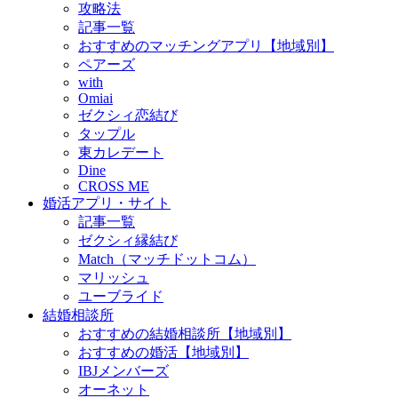
攻略法
記事一覧
おすすめのマッチングアプリ【地域別】
ペアーズ
with
Omiai
ゼクシィ恋結び
タップル
東カレデート
Dine
CROSS ME
婚活アプリ・サイト
記事一覧
ゼクシィ縁結び
Match（マッチドットコム）
マリッシュ
ユーブライド
結婚相談所
おすすめの結婚相談所【地域別】
おすすめの婚活【地域別】
IBJメンバーズ
オーネット