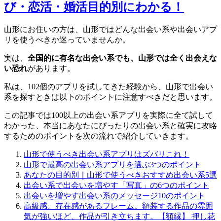
び・恋活・婚活目的別にわかる！
山形にお住いの方は、山形ではどんな出会い系や出会いアプ
リを使うべきか迷っていませんか。
実は、
全国的に有名な出会い系でも、山形では全く出会えな
い恐れ
があります。
私は、102個のアプリを試してきた経験から、山形で出会い
系を探すときは以下のポイントに注意すべきだと思います。
この記事では100以上の出会い系アプリを実際に全て試して
わかった、本当にあなたにぴったりの出会い系と確実に攻略
するためのポイントを次の流れで紹介していきます。
山形で使うべき出会い系アプリはズバリこれ！
山形で最高の出会い系アプリを選ぶ3つのポイント
あなたの目的別｜山形で使うべきおすすめ出会い系5選
出会い系で出会いを増やす「写真」の6つのポイント
出会いを増やす出会い系のメッセージ10のポイント
高級感、存在感があるフレーム。額装する作品の雰囲
気が強いほど、作品が引き立ちます。【額縁】 押し花