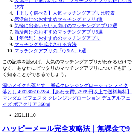
人気だけで選ぶのはNG！マッチングアプリの正しい選
び方
【正しく選べる】人気マッチングアプリ比較表
恋活向けのおすすめマッチングアプリ3選
気軽に出会いたい人向けのマッチングアプリ2選
婚活向けのおすすめマッチングアプリ5選
【年代別】おすすめのマッチングアプリ
マッチングを成功させる方法
マッチングアプリの「Q＆A」6選
この記事を読めば、人気のマッチングアプリがわかるだけで
なく、あなたにピッタリのマッチングアプリについても詳し
く知ることができるでしょう。
濃いメイクも落とす二層式クレンジングローション メイク
落とし 4902806102284 【あわせ買い2999円以上で送料無料】
マンダム ビフェスタ クレンジングローション デュアルフェ
イズ ポアクリア 360ml
2021.11.10
ハッピーメール完全攻略法｜無課金で9