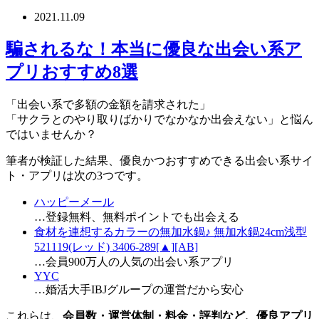
2021.11.09
騙されるな！本当に優良な出会い系ア
プリおすすめ8選
「出会い系で多額の金額を請求された」
「サクラとのやり取りばかりでなかなか出会えない」と悩ん
ではいませんか？
筆者が検証した結果、優良かつおすすめできる出会い系サイ
ト・アプリは次の3つです。
ハッピーメール
…登録無料、無料ポイントでも出会える
食材を連想するカラーの無加水鍋♪ 無加水鍋24cm浅型
521119(レッド) 3406-289[▲][AB]
…会員900万人の人気の出会い系アプリ
YYC
…婚活大手IBJグループの運営だから安心
これらは、
会員数・運営体制・料金・評判など、優良アプリ