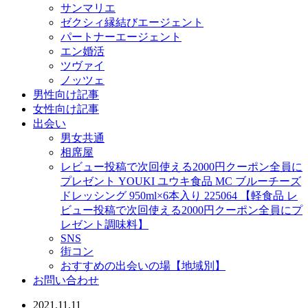
サンマリエ
ゼクシィ縁結びエージェント
パートナーエージェント
エン婚活
ツヴァイ
ノッツェ
男性向け記事
女性向け記事
出会い
男女共通
相席屋
レビュー投稿で次回使える2000円クーポン全員に
プレゼント YOUKI ユウキ食品 MC ブルーチーズ
ドレッシング 950ml×6本入り 225064 【軽食品 レ
ビュー投稿で次回使える2000円クーポン全員にプ
レゼント調味料】
SNS
街コン
おすすめの出会いの場【地域別】
お問い合わせ
2021.11.11