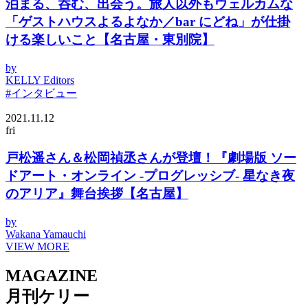
泊まる、呑む、出会う。旅人以外もウェルカムな
「ゲストハウスよるよなか／bar にどね」が仕掛
ける楽しいこと【名古屋・東別院】
by
KELLY Editors
#インタビュー
2021.11.12
fri
戸松遥さん＆松岡禎丞さんが登壇！『劇場版 ソー
ドアート・オンライン -プログレッシブ- 星なき夜
のアリア』舞台挨拶【名古屋】
by
Wakana Yamauchi
VIEW MORE
MAGAZINE
月刊ケリー