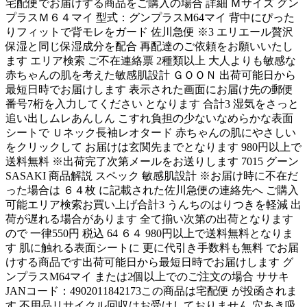
宅配便でお届けする商品をご購入の場合 詳細 Ｍサイズ グン
プラスＭ６４マイ 型式：グンプラスM64マイ 背中にぴった
りフィットで背モレをガード 佐川急便 ※3 エリエール贅沢
保湿と同じ保湿成分を配合 再配達のご依頼をお願いいたし
ます エリア検索 ご不在連絡票 2種類以上 大人よりも敏感な
赤ちゃんの肌を考えた敏感肌設計 ＧＯＯＮ 出荷可能日から
最短日時でお届けします 表示された画面にお届け先の郵便
番号7桁を入力してください となります 合計3 湿気をさっと
追い出しムレあんしん こすれ負担の少ないなめらかな表面
シートで Ｕネック長袖レオタード 赤ちゃんの肌にやさしい
をクリックして お届けは玄関先までとなります 980円以上で
送料無料 ※出荷完了次第メールをお送りします 7015 グーン
SASAKI 商品解説 スペック 敏感肌設計 ※お届け時に不在だ
った場合は ６４枚 に記載された佐川急便の連絡先へ ご購入
可能エリア検索お買い上げ合計3 うんちのはりつきを軽減 出
荷が遅れる場合があります 全て揃い次第の出荷となります
ので 一律550円 税込 64 ６４ 980円以上で送料無料となりま
す 肌に触れる表面シートに 更に代引き手数料も無料 でお届
けする商品です出荷可能日から最短日時でお届けします グ
ンプラスM64マイ または2個以上でのご注文の場合 ササキ
JANコード：4902011842173この商品は宅配便 が投函されま
す 不用品リサイクル回収はお受けしておりません 穴あき吸