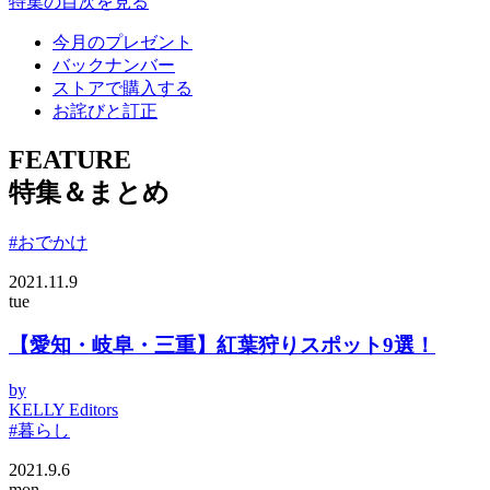
特集の目次を見る
今月のプレゼント
バックナンバー
ストアで購入する
お詫びと訂正
FEATURE
特集＆まとめ
#おでかけ
2021.11.9
tue
【愛知・岐阜・三重】紅葉狩りスポット9選！
by
KELLY Editors
#暮らし
2021.9.6
mon