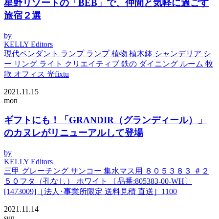
星野リゾートの「BEB」で、仲間と気軽に過ごす
旅宿２選
by
KELLY Editors
現代ペンダント ランプ ランプ 植物 植木鉢 シャンデリア シ
ー リング ライト クリエイティブ 鉄の ダイニング ルーム 牧
歌 オフィス 光fixtu
2021.11.15
mon
ギフトにも！「GRANDIR（グランディール）」
のカヌレがリニューアルして登場
by
KELLY Editors
三甲 グレーチング サンコー 集水マス用 ８０５３８３ ＃２
５０フタ（孔なし） ホワイト 〔品番:805383-00-WH〕
[1473009]［法人･事業所限定 送料見積 直送］1100
2021.11.14
sun