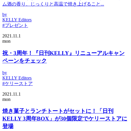
ム酒の香り、じっくりと高温で焼き上げること...
by
KELLY Editors
#プレゼント
2021.11.1
mon
祝・3周年！『日刊KELLY』リニューアルキャン
ペーンをチェック
by
KELLY Editors
#ケリーストア
2021.11.1
mon
焼き菓子とランチトートがセットに！「日刊
KELLY 3周年BOX」が30個限定でケリーストアに
登場