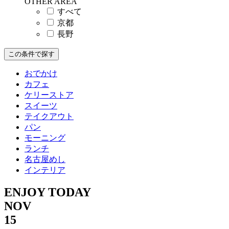
OTHER AREA
すべて
京都
長野
この条件で探す
おでかけ
カフェ
ケリーストア
スイーツ
テイクアウト
パン
モーニング
ランチ
名古屋めし
インテリア
ENJOY TODAY
NOV
15