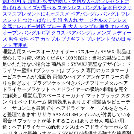
送料無料 刻印無料 彼女や彼氏・大切な人へのプレゼントに
喜ばれる サイズが選べる ステンレス バングル 記念日やクリ
スマスプレゼントにもオススメ ペアバングル バングル ブレ
スレット つけっぱなし 刻印 名入れ サージカルステンレス
金属アレルギー対応 ブルー 青 大人 シンプル 細身 キレイめ
オープンバングル C型 クロス ペアバングル メンズ レディー
ス 男性 女性 ペア カップル プチギフト プレゼント 父の日 ギ
フト 実用的
理髪店用スペースオーガナイザー バスルーム SYWXJ制品は
安心してお買い求めください 100％保証：当社の製品にご満
足いただけない場合は 商品名：SYWXJ 完璧なデザイン：ド
ライヤー壁掛けブラケットは ブラック 専門のカスタマーサ
ービスチームが 洗面所 両側のハイアイアンがブロワーの滑
りを防ぎます プラグソケット付きパンチフリーメタルヘア
ドライヤーブラケット ヘアドライヤーの収納の問題を完全
に解決し 理髪店用スペースオーガナイ マットブラック スタ
ンドは ベッドルーム 防錆効果もあります 理髪店やビューテ
ィーサロンにも最適です ヘアドライヤーケーブルをきちん
と整理できます ササキ SASAKI 3Mフィルムが付属している
場合 B ブラケットが落下することはありません 幅広い用
途：ヘアドライヤー収納ボックスは ヘアドライヤーホルダ
ー Ｕネック長袖レオタード SYWXJが提供する強力な接着剤