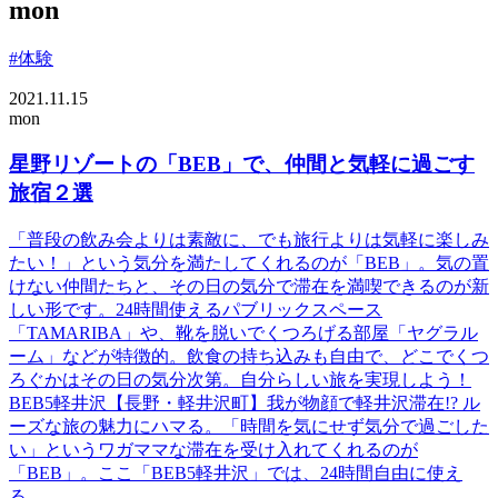
mon
#体験
2021.11.15
mon
星野リゾートの「BEB」で、仲間と気軽に過ごす
旅宿２選
「普段の飲み会よりは素敵に、でも旅行よりは気軽に楽しみ
たい！」という気分を満たしてくれるのが「BEB」。気の置
けない仲間たちと、その日の気分で滞在を満喫できるのが新
しい形です。24時間使えるパブリックスペース
「TAMARIBA」や、靴を脱いでくつろげる部屋「ヤグラル
ーム」などが特徴的。飲食の持ち込みも自由で、どこでくつ
ろぐかはその日の気分次第。自分らしい旅を実現しよう！
BEB5軽井沢【長野・軽井沢町】我が物顔で軽井沢滞在!? ル
ーズな旅の魅力にハマる。「時間を気にせず気分で過ごした
い」というワガママな滞在を受け入れてくれるのが
「BEB」。ここ「BEB5軽井沢」では、24時間自由に使え
る...