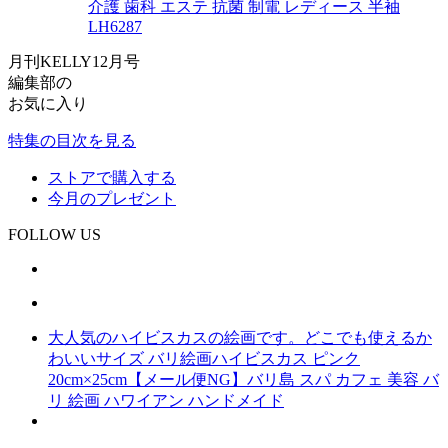
介護 歯科 エステ 抗菌 制電 レディース 半袖
LH6287
月刊KELLY12月号
編集部の
お気に入り
特集の目次を見る
ストアで購入する
今月のプレゼント
FOLLOW US
大人気のハイビスカスの絵画です。どこでも使えるか
わいいサイズ バリ絵画ハイビスカス ピンク
20cm×25cm【メール便NG】バリ島 スパ カフェ 美容 バ
リ 絵画 ハワイアン ハンドメイド