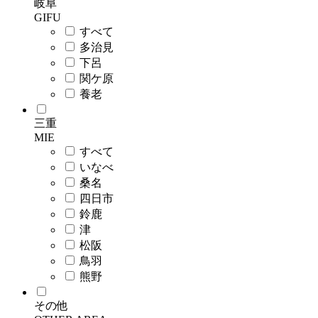
岐阜
GIFU
すべて
多治見
下呂
関ケ原
養老
三重
MIE
すべて
いなべ
桑名
四日市
鈴鹿
津
松阪
鳥羽
熊野
その他