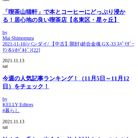
「喫茶山猫軒」で本とコーヒーにどっぷり浸か
る！居心地の良い喫茶店【名東区・星ヶ丘】
by
Mai Shimomura
2021-11-10//バンダイ/ 【中古】開封)超合金魂 GX-33 ｽﾊﾟｲﾀﾞｰ
ﾏﾝ＆ﾚｵﾊﾟﾙﾄﾞﾝ[22]
2021.11.13
sat
今週の人気記事ランキング！（11月5日～11月12
日）をチェック！
by
KELLY Editors
#暮らし
2021.11.13
sat