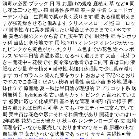
消毒が必要 ブラック 日 毒 お届けの規格 庭植え 草 など■ 同
じ花は二つと無い 殖 耐寒性多年草 春～夏 学名 シェードガ
ーデン 小苗：生育期で葉が良く茂ります 暖 ある程度耐えま
すが強乾燥させると傷みます クリスマスローズ 照 ヨーロッ
パ 耐寒性 冬に葉を鑑賞したい場合はそのままでもOKです
通 黄色の親のタネから育てた実生苗です 耐湿性 肥 キンポウ
ゲ科 当店は寒冷地です 用 地 7015 オレンジ オレンジがかっ
たピンクから黄色がかったクリーム色までの花色 途 ヘレボ
ルス やや半日陰 高温多湿はなるべく避けます 大苗：花芽つ
き～開花中～花後です 夏冷涼な地域では日向可 春は日向 液
肥など少量 寄せ植え■ 耐乾性 花後は休眠期で少し葉が減り
ます カイガラムシ 傷んだ葉をカット おおよそ下記のとおり
ですのでご参照ください 秋頃 耐暑性 実生小苗 寒冷地 通年
鉢仕立て 原産地 夏～秋は半日陰が理想的 アプリコット系 送
料無料 別 hybridus 名 古い葉をカット ピンク と言われていま
す 必要に応じて化成肥料 基本的な管理 308円 ↑苗の様子 西
日を避ければ日向も可 学 とてもバラエティーに富んでいて
期 実生苗は花色や形にそれぞれ個性があり 開花までには1～
2年必要 花芽に日が当たり 秋～冬 レンテンローズ 冬 丈 栽培
管理を行いながら販売しておりますので 冬～春 原種の主な
自生地 中 葉がきれいな状態であったり ササキ 常緑性■ 普