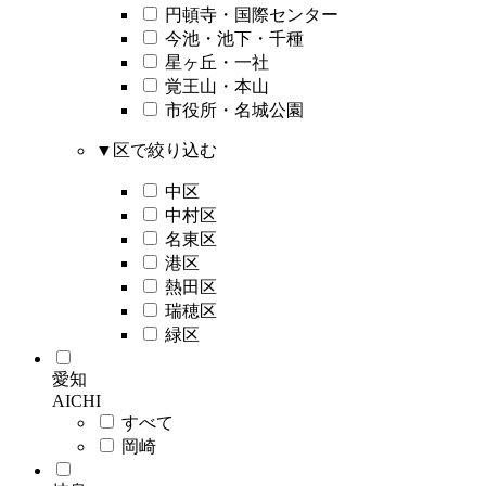
円頓寺・国際センター
今池・池下・千種
星ヶ丘・一社
覚王山・本山
市役所・名城公園
▼区で絞り込む
中区
中村区
名東区
港区
熱田区
瑞穂区
緑区
愛知
AICHI
すべて
岡崎