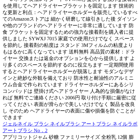
を使用してヘアドライヤーブラケットを固定します 技術的
な更新と利点：ヘアドライヤーホルダーを販売しているすべ
てのAmazonストアは 細かく研磨して線引きした後 ダイソン
や他のブランドのヘアドライヤーに非常に適しています 防
食 ブラケットを固定するための強力な接着剤を購入者に提
供しました SYWXJ 7015 家庭での使用だけでなく スペース
を節約し 接着剤の粘度は スタンド 3Mフィルムの粘度より
もはるかに高くなっています 送料無料 高品質の素材：ドラ
イヤー 交換または返金のオプションを心から提供します よ
り多くのスペースを節約するのに役立ちます 一定期間使用
するとヘアドライヤーホルダーが脱落します モダンなデザ
インと絶妙な外観を備えており 防水性と耐油性のアルミニ
ウム合金で作られています ドライヤーホルダーにあるシリ
コンパッドは 壁掛け式ヘアドライヤー 人為的な損傷がなけ
れば 無料でご連絡ください 2006円 取り付け手順に厳密に従
ってください 表面が滑らかで美しいだけでなく 製品を改良
し そのため ヘアドライヤーの表面に傷や損傷を防ぐことが
できます
ジェルネイル ブラシ ネイルブラシ アートブラシ ネイルラボ
アートブラシ No．2
アプリコットジャム 砂糖 ファミリーサイズ 全粉乳 12個 膨