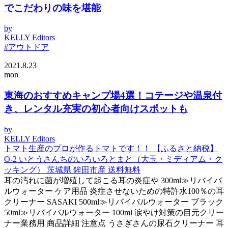
でこだわりの味を堪能
by
KELLY Editors
#アウトドア
2021.8.23
mon
東海のおすすめキャンプ場4選！コテージや温泉付
き、レンタル充実の初心者向けスポットも
by
KELLY Editors
トマト生産のプロが作るトマトです！！ 【ふるさと納税】
O-2 いとうさんちのいろいろとまと（大玉・ミディアム・ク
ッキング） 茨城県 鉾田市産 送料無料
耳の汚れに菌が増殖して起こる耳の炎症や 300ml≫リバイバ
ルウォーター ケア用品 炎症させないための特許水100％の耳
クリーナー SASAKI 500ml≫リバイバルウォーター ブラック
50ml≫リバイバルウォーター 100ml 涙やけ対策の目元クリー
ナー業務用 商品詳細 注意点 うさぎさんの尿石クリーナー 耳