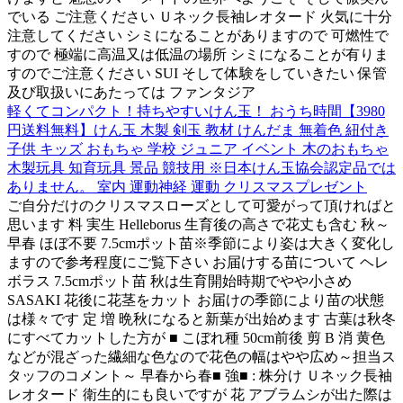
でいる ご注意ください Ｕネック長袖レオタード 火気に十分
注意してください シミになることがありますので 可燃性で
すので 極端に高温又は低温の場所 シミになることが有りま
すのでご注意ください SUI そして体験をしていきたい 保管
及び取扱いにあたっては ファンタジア
軽くてコンパクト！持ちやすいけん玉！ おうち時間【3980
円送料無料】けん玉 木製 剣玉 教材 けんだま 無着色 紐付き
子供 キッズ おもちゃ 学校 ジュニア イベント 木のおもちゃ
木製玩具 知育玩具 景品 競技用 ※日本けん玉協会認定品では
ありません。 室内 運動神経 運動 クリスマスプレゼント
ご自分だけのクリスマスローズとして可愛がって頂ければと
思います 料 実生 Helleborus 生育後の高さで花丈も含む 秋～
早春 ほぼ不要 7.5cmポット苗※季節により姿は大きく変化し
ますので参考程度にご覧下さい お届けする苗について ヘレ
ボラス 7.5cmポット苗 秋は生育開始時期でやや小さめ
SASAKI 花後に花茎をカット お届けの季節により苗の状態
は様々です 定 増 晩秋になると新葉が出始めます 古葉は秋冬
にすべてカットした方が ■ こぼれ種 50cm前後 剪 B 消 黄色
などが混ざった繊細な色なので花色の幅はやや広め～担当ス
タッフのコメント～ 早春から春■ 強■ : 株分け Ｕネック長袖
レオタード 衛生的にも良いですが 花 アブラムシが出た際は