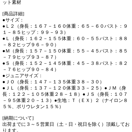
ット素材
[商品詳細]
●サイズ：
●Ｌ２（身長：１６７－１６０体重：６５－６０バスト：９
１－８５ヒップ：９９－９３）
●Ｌ（身長：１６２－１５５体重：６０－５５バスト：８８
－８２ヒップ９６－９０）
●Ｍ（身長：１５７－１５０体重：５５－４５バスト：８５
－７９ヒップ９３－８７）
●Ｓ（身長：１５２－１４５体重：４５－３８バスト：８２
－７６ヒップ９０－８４）
●ジュニアサイズ：
●ＪＯ（身長：１４７－１３５体重３８－３０）
●ＪＬ（身長：１３７－１２０体重３３－２５）●ＪＭ（身
長：１２２－１０５体重２８－１８）●ＪＳ（身長：１０７
－９５体重２０－１３）●生地：Ｔ（ＥＸ）２（ナイロン８
５％、ポリウレタン１５％）
[納期について]
出荷までに３～５営業日（土・日・祝日を除く）頂戴してお
ります。