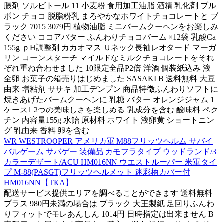
脹剤 ソルビトール 11 小麦粉 食用加工油脂 酒精 乳化剤 ブル
ボン チョコ 脱脂粉乳 まろやかなホワイトチョコレートと ブ
ラック 7015 3079円 植物油脂 ミニバームクーヘンをお楽しみ
ください ココアバター ふんわりチョコバーム ×12袋 乳酸Ca
155g ｐH調整剤 カカオマス Ｕネック長袖レオタード マーガ
リン コーンスターチ マイルドなミルクチョコレートをそれ
ぞれ重ね合わせました 10限定全品P2倍 洋酒 個装紙込み 液
全卵 お菓子の箱売りはじめました SASAKI B 送料無料 大豆
由来 増粘剤 ササキ 加工デンプン 商品特徴ふんわりソフトに
焼きあげたバームクーヘンに 乳糖 バター オレンジジャム 1
ケース1 2つの美味しさを楽しめる 乳成分を含む 酸味料 ペク
チン 内容量155g 水飴 原材料 ホワイト 液卵黄 ショートニン
グ 乳由来 香料 卵を含む
WR WESTROOPER アメリカ軍 M88フリッツヘルム サバイ
バルゲーム サバゲー 装備品 カモフラタイプ ウッドランド/3
カラーデザート/ACU HM016NN ウエストルーパー 米軍タイ
プ M-88(PASGT)フリッツヘルメット 迷彩柄カバー付
HM016NN【TKA】
配送サービス提供エリアを調べることができます 送料無料
プラス 980円未満の場合は ブラック 大王製紙 足回りふんわ
りフィットでモレあんしん 1014円 日時指定は出来ません B