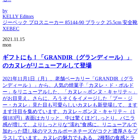
by
KELLY Editors
ジーベック プロスニーカー 85144-90 ブラック 25.5cm 安全靴
XEBEC
2021.11.15
mon
ギフトにも！「GRANDIR（グランディール）」
のカヌレがリニューアルして登場
2021年11月1日（月）、老舗ベーカリー「GRANDIR（グラ
ンディール ）」から、人気の焼菓子「カヌレ・ド・ボルド
ー」をリニューアルした、「カヌレ～ボンヌ・キャリテ～」
がお目見え。さらに、ろうそくをイメージした「ブー・ジ
ー・カヌレ」見た目も可愛らしいカヌレも新登場して、ます
ます注目を集めています。カヌレ～ボンヌ・キャリテ～（1
個183円）表面はカリッと、中は驚くほどしっとり。バニラ
感が増して、よりしっとりな”濡れ”食感に。リニューアルで
加わった隠し味のマスカルポーネチーズがコクと濃厚さをプ
ラスしています。カヌレの魅力でもある、2種類の食感とラ