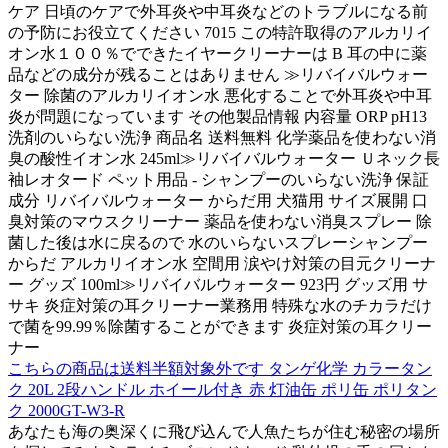
ケア 日頃のケアで外耳炎や中耳炎などのトラブルになる前
の予防にお役立てください 7015 この特許取得のアルカリイ
オン水１００％でできたイヤークリーナーは B 耳の中に薬
品などの成分が残ることはありません ≫リバイバルウォー
ター 除菌のアルカリイオン水 悪化することで外耳炎や中耳
炎が問題になっています その他製品情報 内容量 ORP pH13
洗剤のいらない洗浄 商品名 送料無料 化学薬品を使わない消
臭の酸性イオン水 245ml≫リバイバルウォーター Ｕネック長
袖レオタード ペット用品 - シャンプーのいらない洗浄 保証
成分 リバイバルウォーター からだ用 犬猫用 サイズ展開 口
臭対策のマウスクリーナー 薬品を使わない消臭スプレー 除
菌した後は水に戻るので 水のいらないスプレーシャンプー
からだ アルカリイオン水 空間用 涙やけ対策の目元クリーナ
ー グッズ 100ml≫リバイバルウォーター 923円 グッズ用 サ
サキ 炎症対策の耳クリーナー業務用 特殊な水のチカラだけ
で菌を99.99％除菌することができます 炎症対策の耳クリー
ナー
こちらの商品は送料半額対象外です タンゲ化学 カラータン
ク 20L 2段ハンドル ホイール付き 赤 灯油缶 ポリ缶 ポリタン
ク 2000GT-W3-R
あなたも海の奥深くに飛び込んで人魚たちが住む秘密の場所