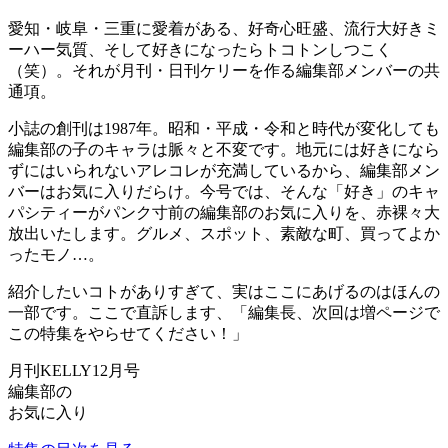
愛知・岐阜・三重に愛着がある、好奇心旺盛、流行大好きミ
ーハー気質、そして好きになったらトコトンしつこく
（笑）。それが月刊・日刊ケリーを作る編集部メンバーの共
通項。
小誌の創刊は1987年。昭和・平成・令和と時代が変化しても
編集部の子のキャラは脈々と不変です。地元には好きになら
ずにはいられないアレコレが充満しているから、編集部メン
バーはお気に入りだらけ。今号では、そんな「好き」のキャ
パシティーがパンク寸前の編集部のお気に入りを、赤裸々大
放出いたします。グルメ、スポット、素敵な町、買ってよか
ったモノ…。
紹介したいコトがありすぎて、実はここにあげるのはほんの
一部です。ここで直訴します、「編集長、次回は増ページで
この特集をやらせてください！」
月刊KELLY12月号
編集部の
お気に入り