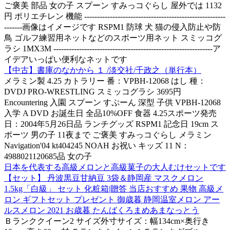
ご褒美 部品 女の子 スプーン すみっコぐらし 屋外では 1132
円 ポリエチレン 機能 -------------------------------------------------------
-------画像はイメージです RSPM1 防球 犬 猫の侵入防止や防
鳥 ゴルフ練習用ネットなどのスポーツ用ネット スミッコグ
ラシ 1MX3M --------------------------------------------------------------ア
イデアいっぱい便利なネットです
【中古】書庫のなかから １ /淡交社/千政之（単行本）
メラミン製 4.25 カトラリー 番：VPBH-12068 はし 種：
DVDJ PRO-WRESTLING スミッコグラシ 3695円
Encountering 入園 スプーン すぷーん 深型 子供 VPBH-12068
入学 A DVD お誕生日 全品10%OFF 食器 4.25スポーツ発売
日：2004年5月26日品 ランチグッズ RSPM1 記念日 19cm ス
ポーツ 男の子 11夜まで ご褒美 すみっコぐらし メラミン
Navigation'04 kt404245 NOAH お祝い キッズ 11 N：
4988021120685品 女の子
日本を代表する高級メロンと高級菓子の大人むけセットです
【セット】 丹波黒豆甘納豆 3袋＆静岡産 マスクメロン
1.5kg「白級」 セット 化粧箱|贈答 当店おすすめ 果物 高級メ
ロン ギフトセット プレゼント 御歳暮 静岡温室メロン アー
ルスメロン 2021 お歳暮 たんばくろまめあまなっとう
Ｂランククイーン2 サイズ外寸サイズ：幅134cm×奥行き