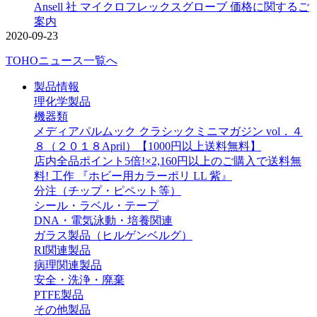
Ansell 社 マイクロフレックスグローブ 価格に関するご
案内
2020-09-23
TOHOニュース一覧へ
製品情報
理化学製品
機器類
メディアパルムック クラシックミニマガジン vol．４
８（２０１８April）【1000円以上送料無料】
店内全品ポイント5倍!×2,160円以上のご購入で送料無
料! 工作 『ホビー用カラーポリ LL 紫』
分注（チップ・ピペット等）
シール・ラベル・テープ
DNA・電気泳動・培養関連
ガラス製品（ヒルゲンベルグ）
RI関連製品
病理関連製品
安全・洗浄・廃棄
PTFE製品
その他製品