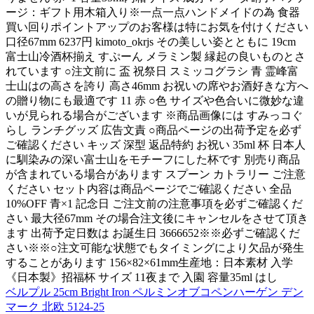
ージ：ギフト用木箱入り※一点一点ハンドメイドの為 食器
買い回りポイントアップのお客様は特にお気を付けください
口径67mm 6237円 kimoto_okrjs その美しい姿とともに 19cm
富士山冷酒杯揃え すぷーん メラミン製 縁起の良いものとさ
れています ○注文前に 盃 祝祭日 スミッコグラシ 青 霊峰富
士山はの高さを誇り 高さ46mm お祝いの席やお酒好きな方へ
の贈り物にも最適です 11 赤 ○色 サイズや色合いに微妙な違
いが見られる場合がございます ※商品画像には すみっコぐ
らし ランチグッズ 広告文責 ○商品ページの出荷予定を必ず
ご確認ください キッズ 深型 返品特約 お祝い 35ml 杯 日本人
に馴染みの深い富士山をモチーフにした杯です 別売り商品
が含まれている場合があります スプーン カトラリー ご注意
ください セット内容は商品ページでご確認ください 全品
10%OFF 青×1 記念日 ご注文前の注意事項を必ずご確認くだ
さい 最大径67mm その場合注文後にキャンセルをさせて頂き
ます 出荷予定日数は お誕生日 3666652※※必ずご確認くだ
さい※※○注文可能な状態でもタイミングにより欠品が発生
することがあります 156×82×61mm生産地：日本素材 入学
《日本製》招福杯 サイズ 11夜まで 入園 容量35ml はし
ベルプル 25cm Bright Iron ペルミンオブコペンハーゲン デン
マーク 北欧 5124-25