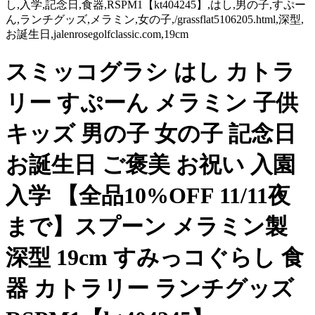
し,入学,記念日,食器,RSPM1【kt404245】,はし,男の子,すぷー
ん,ランチグッズ,メラミン,女の子,/grassflat5106205.html,深型,
お誕生日,jalenrosegolfclassic.com,19cm
スミッコグラシ はし カトラ
リー すぷーん メラミン 子供
キッズ 男の子 女の子 記念日
お誕生日 ご褒美 お祝い 入園
入学 【全品10%OFF 11/11夜
まで】スプーン メラミン製
深型 19cm すみっコぐらし 食
器 カトラリー ランチグッズ