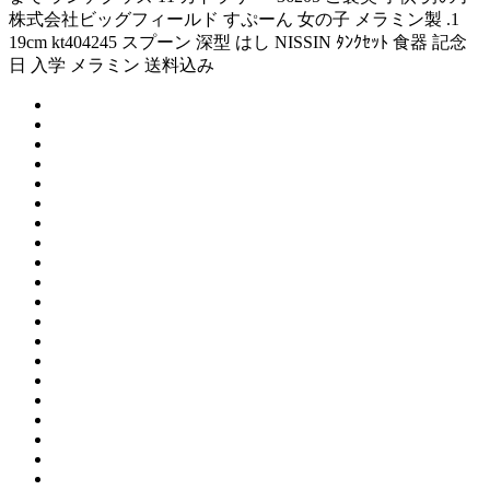
株式会社ビッグフィールド すぷーん 女の子 メラミン製 .1
19cm kt404245 スプーン 深型 はし NISSIN ﾀﾝｸｾｯﾄ 食器 記念
日 入学 メラミン 送料込み