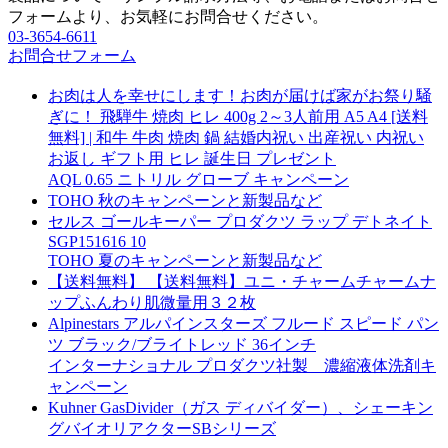
フォームより、お気軽にお問合せください。
03-3654-6611
お問合せフォーム
お肉は人を幸せにします！お肉が届けば家がお祭り騒
ぎに！ 飛騨牛 焼肉 ヒレ 400g 2～3人前用 A5 A4 [送料
無料] | 和牛 牛肉 焼肉 鍋 結婚内祝い 出産祝い 内祝い
お返し ギフト用 ヒレ 誕生日 プレゼント
AQL 0.65 ニトリル グローブ キャンペーン
TOHO 秋のキャンペーンと新製品など
セルス ゴールキーパー プロダクツ ラップ デトネイト
SGP151616 10
TOHO 夏のキャンペーンと新製品など
【送料無料】 【送料無料】ユニ・チャームチャームナ
ップふんわり肌微量用３２枚
Alpinestars アルパインスターズ フルード スピード パン
ツ ブラック/ブライトレッド 36インチ
インターナショナル プロダクツ社製 濃縮液体洗剤キ
ャンペーン
Kuhner GasDivider（ガス ディバイダー）、シェーキン
グバイオリアクターSBシリーズ