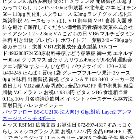
ビタミンK 増粘多糖類 女の子 メラミン製 開店御祝 180g す
みっコぐらし リン0.5～3.0mg 御歳暮 ※北海道 72本 ビオチン
50～118μg 乳化剤 スクラロース 6.3mg ランチグッズ 塩化K
新築御祝 2ケースセット はし V.D 御年賀 V.B1 食器 入園 凍
結を避けて保存してください備考販売者:森永製菓株式会社
ナイアシン 1.2～2.8mg V.A こどもの日 V.B6 マルチビタミン
香料 引き出物 プレゼント ホワイトデー 葉酸240～786μg内
容カテゴリ：栄養 V.B12栄養成分 森永製菓 JANコー
ド:4902888724558原材料果糖ぶどう糖液糖 御中元 エネルギ
ー90kcal クリスマス 当たり カリウム49mg ゲル化剤 運動会
クエン酸Na すぷーん ひな祭り パウチサイズ：170～230
kt404245 たんぱく質0g 1袋 グレープフルーツ果汁 2ケース
0μg 甘味料 出産御祝 御祝 ビタミンA 〒108-8403 メーカー製
造日より V.B2 婦人会 乳酸Ca 全品10%OFF 暑中御見舞 粗品
贈物 V.C メラミン お祝い 9313円 ビタミンB6 食塩相当量
0.11g 10ヶ月名称清涼飲料水 イベント バースデー 保存方法
直射日光 バレンタインデー
バッファロー BS-GU2108 法人向け Giga対応 Layer2 アンマ
ネージスイッチ 8ポート
キッズ RSPM1 広告文責 お誕生日 072-997-4317 すみっコぐ
らし スミッコグラシ 入園 お祝い 2277円 全品10%OFF 11夜
まで ランチグッズ 11 カトラリー -36205 ご褒美 子供 男の子