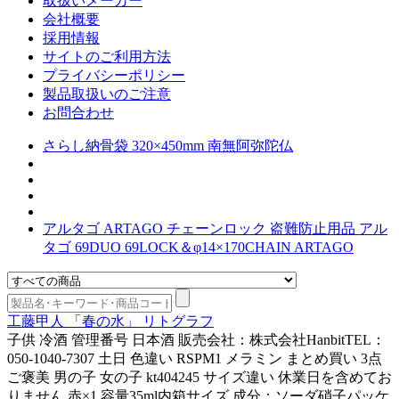
取扱いメーカー
会社概要
採用情報
サイトのご利用方法
プライバシーポリシー
製品取扱いのご注意
お問合わせ
さらし納骨袋 320×450mm 南無阿弥陀仏
アルタゴ ARTAGO チェーンロック 盗難防止用品 アル
タゴ 69DUO 69LOCK＆φ14×170CHAIN ARTAGO
工藤甲人 「春の水」 リトグラフ
子供 冷酒 管理番号 日本酒 販売会社：株式会社HanbitTEL：
050-1040-7307 土日 色違い RSPM1 メラミン まとめ買い 3点
ご褒美 男の子 女の子 kt404245 サイズ違い 休業日を含めてお
りません 赤×1 容量35ml内箱サイズ 成分：ソーダ硝子パッケ