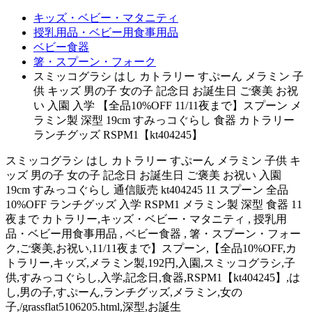
キッズ・ベビー・マタニティ
授乳用品・ベビー用食事用品
ベビー食器
箸・スプーン・フォーク
スミッコグラシ はし カトラリー すぷーん メラミン 子
供 キッズ 男の子 女の子 記念日 お誕生日 ご褒美 お祝
い 入園 入学 【全品10%OFF 11/11夜まで】スプーン メ
ラミン製 深型 19cm すみっコぐらし 食器 カトラリー
ランチグッズ RSPM1【kt404245】
スミッコグラシ はし カトラリー すぷーん メラミン 子供 キ
ッズ 男の子 女の子 記念日 お誕生日 ご褒美 お祝い 入園
19cm すみっコぐらし 通信販売 kt404245 11 スプーン 全品
10%OFF ランチグッズ 入学 RSPM1 メラミン製 深型 食器 11
夜まで カトラリー,キッズ・ベビー・マタニティ , 授乳用
品・ベビー用食事用品 , ベビー食器 , 箸・スプーン・フォー
ク,ご褒美,お祝い,11/11夜まで】スプーン,【全品10%OFF,カ
トラリー,キッズ,メラミン製,192円,入園,スミッコグラシ,子
供,すみっコぐらし,入学,記念日,食器,RSPM1【kt404245】,は
し,男の子,すぷーん,ランチグッズ,メラミン,女の
子,/grassflat5106205.html,深型,お誕生