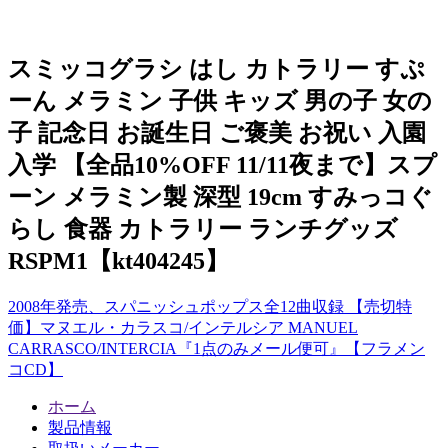
スミッコグラシ はし カトラリー すぷ
ーん メラミン 子供 キッズ 男の子 女の
子 記念日 お誕生日 ご褒美 お祝い 入園
入学 【全品10%OFF 11/11夜まで】スプ
ーン メラミン製 深型 19cm すみっコぐ
らし 食器 カトラリー ランチグッズ
RSPM1【kt404245】
2008年発売、スパニッシュポップス全12曲収録 【売切特
価】マヌエル・カラスコ/インテルシア MANUEL
CARRASCO/INTERCIA『1点のみメール便可』【フラメン
コCD】
ホーム
製品情報