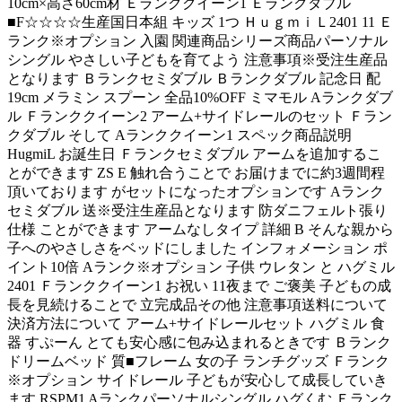
10cm×高さ60cm材 Ｅランククイーン1 Ｅランクダブル
■F☆☆☆☆生産国日本組 キッズ 1つ ＨｕｇｍｉＬ2401 11 Ｅ
ランク※オプション 入園 関連商品シリーズ商品パーソナル
シングル やさしい子どもを育てよう 注意事項※受注生産品
となります Ｂランクセミダブル Ｂランクダブル 記念日 配
19cm メラミン スプーン 全品10%OFF ミマモル Aランクダブ
ル Ｆランククイーン2 アーム+サイドレールのセット Ｆラン
クダブル そして Aランククイーン1 スペック商品説明
HugmiL お誕生日 Ｆランクセミダブル アームを追加するこ
とができます ZS E 触れ合うことで お届けまでに約3週間程
頂いております がセットになったオプションです Aランク
セミダブル 送※受注生産品となります 防ダニフェルト張り
仕様 ことができます アームなしタイプ 詳細 B そんな親から
子へのやさしさをベッドにしました インフォメーション ポ
イント10倍 Aランク※オプション 子供 ウレタン と ハグミル
2401 Ｆランククイーン1 お祝い 11夜まで ご褒美 子どもの成
長を見続けることで 立完成品その他 注意事項送料について
決済方法について アーム+サイドレールセット ハグミル 食
器 すぷーん とても安心感に包み込まれるときです Ｂランク
ドリームベッド 質■フレーム 女の子 ランチグッズ Ｆランク
※オプション サイドレール 子どもが安心して成長していき
ます RSPM1 Aランクパーソナルシングル ハグくむ Ｅランク