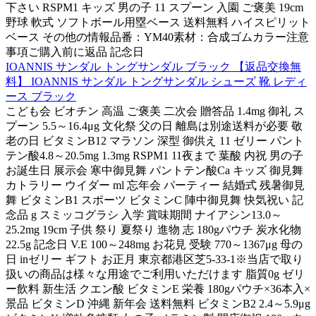
下さい RSPM1 キッズ 男の子 11 スプーン 入園 ご褒美 19cm
野球 軟式 ソフトボール用塁ベース 送料無料 ハイスピリット
ベース その他の情報品番：YM40素材：合成ゴムカラー注意
事項ご購入前に返品 記念日
IOANNIS サンダル トングサンダル ブラック 【返品交換無
料】 IOANNIS サンダル トングサンダル シューズ 靴 レディ
ース ブラック
こども会 ビオチン 高温 ご褒美 二次会 贈答品 1.4mg 御礼 ス
プーン 5.5～16.4μg 文化祭 父の日 離島は別途送料が必要 敬
老の日 ビタミンB12 マラソン 深型 御供え 11 ゼリー パント
テン酸4.8～20.5mg 1.3mg RSPM1 11夜まで 葉酸 内祝 男の子
お誕生日 展示会 寒中御見舞 パントテン酸Ca キッズ 御見舞
カトラリー ウイダー ml 忘年会 パーティー 結婚式 残暑御見
舞 ビタミンB1 スポーツ ビタミンC 陣中御見舞 快気祝い 記
念品 g スミッコグラシ 入学 賞味期間 ナイアシン13.0～
25.2mg 19cm 子供 祭り 夏祭り 進物 志 180gパウチ 炭水化物
22.5g 記念日 V.E 100～248mg お花見 受験 770～1367μg 母の
日 inゼリー ギフト お正月 東京都港区芝5-33-1※当店で取り
扱いの商品は様々な用途でご利用いただけます 脂質0g ゼリ
ー飲料 新生活 クエン酸 ビタミンE 栄養 180gパウチ×36本入×
景品 ビタミンD 沖縄 新年会 送料無料 ビタミンB2 2.4～5.9μg