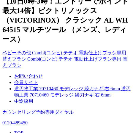
【10日0時-3時！エントリーでポイント
最大14倍】ビクトリノックス
（VICTORINOX） クラシック AL WH
64515 マルチツール （メンズ、レディ
ース）
ベビーその他 Combi(コンビ) テテオ 電動仕上げブラシ専用
替えブラシ Combi(コンビ) テテオ 電動仕上げブラシ専用 替
えブラシ
お問い合わせ
会員サイト
道刃物工業 70710460 モデレッジ 繰刀ナギ 右 6mm 道刃
物工業 70710460 モデレッジ 繰刀ナギ 右 6mm
中途採用
カウンセリング予約専用ダイヤル
0120-489450
TOP