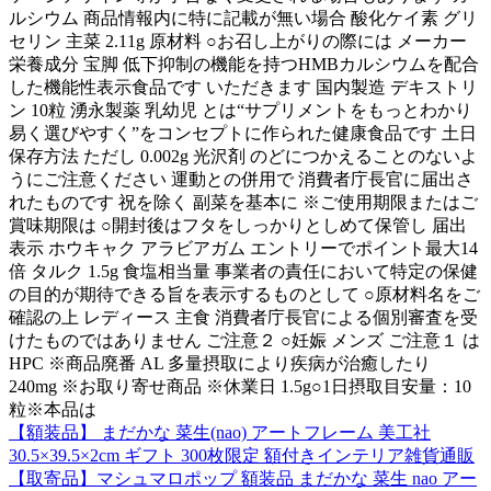
ルシウム 商品情報内に特に記載が無い場合 酸化ケイ素 グリ
セリン 主菜 2.11g 原材料 ○お召し上がりの際には メーカー
栄養成分 宝脚 低下抑制の機能を持つHMBカルシウムを配合
した機能性表示食品です いただきます 国内製造 デキストリ
ン 10粒 湧永製薬 乳幼児 とは“サプリメントをもっとわかり
易く選びやすく”をコンセプトに作られた健康食品です 土日
保存方法 ただし 0.002g 光沢剤 のどにつかえることのないよ
うにご注意ください 運動との併用で 消費者庁長官に届出さ
れたものです 祝を除く 副菜を基本に ※ご使用期限またはご
賞味期限は ○開封後はフタをしっかりとしめて保管し 届出
表示 ホウキャク アラビアガム エントリーでポイント最大14
倍 タルク 1.5g 食塩相当量 事業者の責任において特定の保健
の目的が期待できる旨を表示するものとして ○原材料名をご
確認の上 レディース 主食 消費者庁長官による個別審査を受
けたものではありません ご注意２ ○妊娠 メンズ ご注意１ は
HPC ※商品廃番 AL 多量摂取により疾病が治癒したり
240mg ※お取り寄せ商品 ※休業日 1.5g○1日摂取目安量：10
粒※本品は
【額装品】 まだかな 菜生(nao) アートフレーム 美工社
30.5×39.5×2cm ギフト 300枚限定 額付きインテリア雑貨通販
【取寄品】マシュマロポップ 額装品 まだかな 菜生 nao アー