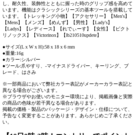
し、耐久性、装飾性とともに握った時のグリップ感を高めて
います。機能はクラシックシリーズの基本ツールを搭載して
います。【トレッキング小物】【アクセサリー】【Men's】
【Mens】【メンズ】【めんず】【男性】【Lady's】
【Ladys】【レディース】【れでぃーす】【女性】【ビクト
リノックス】【Victorinox】【lb210510updete】
●サイズ(L x W x H):58 x 18 x 6 mm
●重量:16g
●カラー:シルバー
●ツール:爪やすり、-マイナスドライバー、キーリング、ブ
レード、はさみ
※一部商品において弊社カラー表記がメーカーカラー表記と
異なる場合がございます。
※ブラウザやお使いのモニター環境により、掲載画像と実際
の商品の色味が若干異なる場合があります。
掲載の価格・製品のパッケージ・デザイン・仕様について、
予告なく変更することがあります。あらかじめご了承くださ
い。