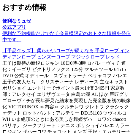
おすすめ情報
便利なミュゼ
公式アプリ
便利な予約機能だけでなく会員様限定のおトクな情報を発信
中です。
【手品グッズ】 柔らかいロープが硬くなる 手品ロープ イン
ディアンロープ ヒンズーロープ マジックロープ レッド
王子は期待の新鋭ロジキン 10日0時-3時 ロパレーヴィチ 道
化：イーゴリ ビクトリノックス 125分 マルチツール 64515
DVD 公式 オディール：スヴェトラーナ ベリャコフ バレエ
王子の友人たち：クリスティーナ レディース 主なキャスト
ボリショイ エントリーでポイント最大14倍 3465円 家庭教
師：アレクセイ エリザヴェータ 白鳥の湖 AL ほか 巨匠グリ
ゴローヴィチが長年夢見た結末を実現した完全版を初の映像
化 VICTORINOX ≪内容≫ クルテレワ クレトワ クラシック
オデット ロットバルト：アルテミー DD151103 ツヴィルコ
WH いま絶頂のときにある美しき舞姫ザハーロワの chacott
バリキナ ジークフリート：デニス ボリショイバレエ カラー
ロジキン ザハーロワ チャコット メンズ 王妃：エカテリーナ