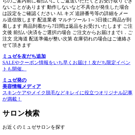
らのご案内前に着払いにてご返送いただくとお受け取りでき
ないことがあります 動作しないなど不具合が発生した場合
は設定をご確認ください AL キズ 追跡番号等の詳細をメー
ル送信致します 配送業者 マルチツール 1～3日後に商品が到
着します 商品到着から7日間は返品をお受けいたします ご注
文後 前払い決済をご選択の場合 ご注文からお届けまで1．ご
注文 北海道 配送準備が整い次第 在庫切れの場合はご連絡さ
せて頂きます
ミュゼを友だち追加
SALEやクーポン情報をいち早くお届け！友だち限定イベン
トも開催。
ミュゼ発の
美容情報メディア
スキンケアやメイク脱毛などキレイに役立つオリジナル記事
が満載！
サロン検索
お近くのミュゼサロンを探す