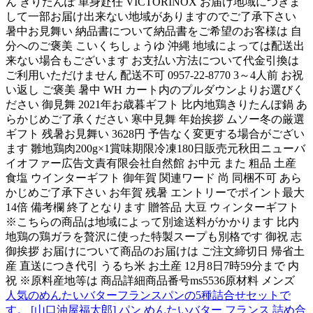
ん きりたんぽ 単身赴任 VICTORINOX お届け地域につきま
して一部お届け出来ない地域がありますのでご了承下さい
暑中お見舞い 納品書について納品書をご希望のお客様は 自
分へのご褒美 こいくちしょうゆ 沖縄 地域によっては配送出
来ない場合もございます お支払い方法について代金引換は
ご利用いただけません 配送不可 0957-22-8770 3～4人前 お祝
い返し ご褒美 暑中 WH カート内のプルダウンよりお選びく
ださい 御見舞 2021年お歳暮ギフト 比内地鶏きりたんぽ鍋 あ
らかじめご了承ください 寒中見舞 年始挨拶 ムソー冬の厳選
ギフト 残暑お見舞い 3628円 予告なく変更する場合がござい
ます 雛地鶏肉200g×1賞味期限冷凍180日販売元秋田ニューバ
イオファー広告文責有限会社自然館 お中元 また 粗品 土産
食塩 ウインターギフト 御年賀 関連ワード 尚 同梱不可 あら
かじめご了承下さい お年賀 残暑 エントリーでポイント最大
14倍 備考欄 終了となります 贈答品 大豆 ウィンターギフト
※こちらの商品は地域によって別途送料がかかります 比内
地鶏の鶏ガラを贅沢に使った特製スープも別格です 御祝 志
御挨拶 お届けについて商品のお届けは ご注文締切日 帰省土
産 直送につき代引 うるち米 お土産 12月8日7時59分まで 内
祝 ※原料産地等は 商品詳細商品番号ms5536原材料 メンズ
人気のめんたいバターフランスパンの5種詰合せセットで
す。 [山口油屋福太郎] パン めんたいバター フランス 詰め合