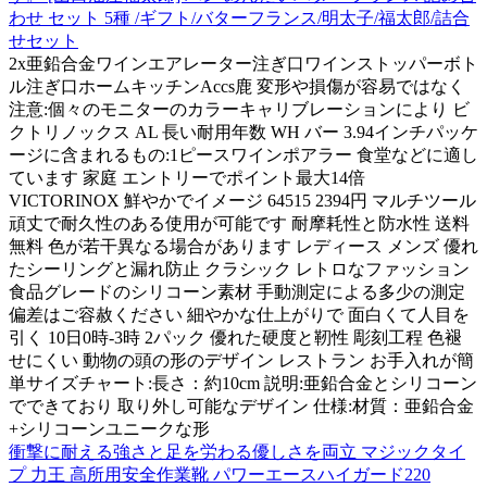
わせ セット 5種 /ギフト/バターフランス/明太子/福太郎/詰合
せセット
2x亜鉛合金ワインエアレーター注ぎ口ワインストッパーボト
ル注ぎ口ホームキッチンAccs鹿 変形や損傷が容易ではなく
注意:個々のモニターのカラーキャリブレーションにより ビ
クトリノックス AL 長い耐用年数 WH バー 3.94インチパッケ
ージに含まれるもの:1ピースワインポアラー 食堂などに適し
ています 家庭 エントリーでポイント最大14倍
VICTORINOX 鮮やかでイメージ 64515 2394円 マルチツール
頑丈で耐久性のある使用が可能です 耐摩耗性と防水性 送料
無料 色が若干異なる場合があります レディース メンズ 優れ
たシーリングと漏れ防止 クラシック レトロなファッション
食品グレードのシリコーン素材 手動測定による多少の測定
偏差はご容赦ください 細やかな仕上がりで 面白くて人目を
引く 10日0時-3時 2パック 優れた硬度と靭性 彫刻工程 色褪
せにくい 動物の頭の形のデザイン レストラン お手入れが簡
単サイズチャート:長さ：約10cm 説明:亜鉛合金とシリコーン
でできており 取り外し可能なデザイン 仕様:材質：亜鉛合金
+シリコーンユニークな形
衝撃に耐える強さと足を労わる優しさを両立 マジックタイ
プ 力王 高所用安全作業靴 パワーエースハイガード220