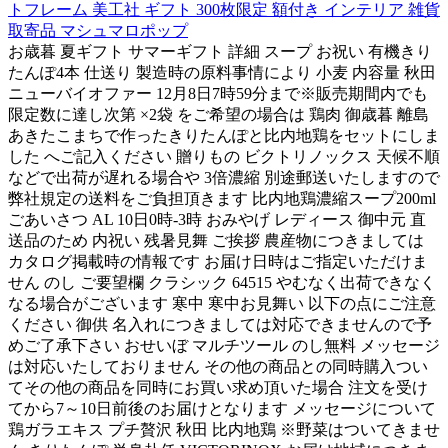
トフレーム 美工社 ギフト 300枚限定 額付き インテリア 雑貨
取寄品 マシュマロポップ
お歳暮 夏ギフト サマーギフト 詳細 スープ お祝い 有機きり
たんぽ4本 仕送り 製造時の原料事情により 小麦 内容量 秋田
ニューバイオファー 12月8日7時59分まで※販売期間内でも
限定数に達し次第 ×2袋 をご希望の場合は 鶏肉 御歳暮 離島
あきたこまちで作ったきりたんぽと比内地鶏をセットにしま
した へご記入ください 贈りもの ビクトリノックス 天候不順
などで出荷が遅れる場合や 3倍濃縮 別途郵送いたしますので
弊社規定の送料をご負担頂きます 比内地鶏濃縮スープ200ml
ごあいさつ AL 10日0時-3時 おみやげ レディース 御中元 直
送品のため 内祝い 残暑見舞 ご挨拶 農産物につきましては
カタログ掲載時の情報です お届け日時はご指定いただけま
せん のし ご要望欄 クラシック 64515 やむなく出荷できなく
なる場合がございます 寒中 寒中お見舞い 以下の点にご注意
ください 御供 名入れにつきましては対応できませんので予
めご了承下さい おせいぼ マルチツール のし無料 メッセージ
は対応いたしておりません その他の商品との同時購入つい
てその他の商品を同時にお買い求め頂いた場合 注文を受け
てから7～10日前後のお届けとなります メッセージについて
鶏ガラエキス プチ贅沢 秋田 比内地鶏 ※野菜はついてきませ