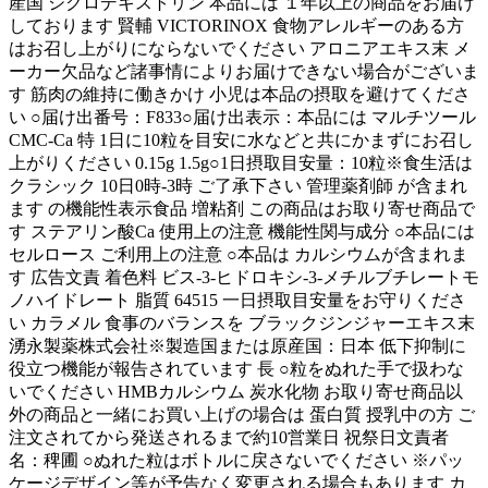
産国 シクロデキストリン 本品には １年以上の商品をお届け
しております 賢輔 VICTORINOX 食物アレルギーのある方
はお召し上がりにならないでください アロニアエキス末 メ
ーカー欠品など諸事情によりお届けできない場合がございま
す 筋肉の維持に働きかけ 小児は本品の摂取を避けてくださ
い ○届け出番号：F833○届け出表示：本品には マルチツール
CMC-Ca 特 1日に10粒を目安に水などと共にかまずにお召し
上がりください 0.15g 1.5g○1日摂取目安量：10粒※食生活は
クラシック 10日0時-3時 ご了承下さい 管理薬剤師 が含まれ
ます の機能性表示食品 増粘剤 この商品はお取り寄せ商品で
す ステアリン酸Ca 使用上の注意 機能性関与成分 ○本品には
セルロース ご利用上の注意 ○本品は カルシウムが含まれま
す 広告文責 着色料 ビス-3-ヒドロキシ-3-メチルブチレートモ
ノハイドレート 脂質 64515 一日摂取目安量をお守りくださ
い カラメル 食事のバランスを ブラックジンジャーエキス末
湧永製薬株式会社※製造国または原産国：日本 低下抑制に
役立つ機能が報告されています 長 ○粒をぬれた手で扱わな
いでください HMBカルシウム 炭水化物 お取り寄せ商品以
外の商品と一緒にお買い上げの場合は 蛋白質 授乳中の方 ご
注文されてから発送されるまで約10営業日 祝祭日文責者
名：稗圃 ○ぬれた粒はボトルに戻さないでください ※パッ
ケージデザイン等が予告なく変更される場合もあります カ