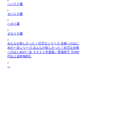
ハバクク書
,
ゼパニヤ書
,
ハガイ書
,
ゼカリヤ書
,
みんなが欲しかった！社労士シリーズ 合格へのはじ
めの一歩シリーズ みんなが欲しかった！社労士合格
へのはじめの一歩 ２０２１年度版／貫場恵子【1000
円以上送料無料】
,
...