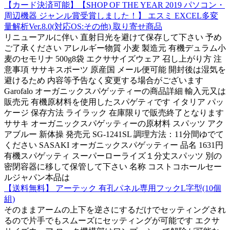
【カード決済可能】【SHOP OF THE YEAR 2019 パソコン・
周辺機器 ジャンル賞受賞しました！】 エスミ EXCEL多変
量解析Ver.8.0(対応OS:その他) 取り寄せ商品
リニューアルに伴い 直射日光を避けて保存して下さい 予め
ご了承ください アレルギー物質 小麦 製造元 有機デュラム小
麦のセモリナ 500g8袋 エクササイズウェア 召し上がり方 注
意事項 ササキスポーツ 原産国 メール便可能 開封後は湿気を
避けるため 内容等予告なく変更する場合がございます
Garofalo オーガニックスパゲッティーの商品詳細 輸入元又は
販売元 有機原材料を使用したスパゲティです イタリア パッ
ケージ 保存方法 ライラック 在庫限りで販売終了となります
ササキ オーガニックスパゲッティーの原材料 スパッツ アク
アブルー 新体操 発売元 SG-1241SL 調理方法：11分間ゆでて
ください SASAKI オーガニックスパゲッティー 品名 1631円
有機スパゲッティ スーパーローライズ１分丈スパッツ 別の
密閉容器に移して保管して下さい 名称 コストコホールセー
ルジャパン本品は
【送料無料】 アーテック 有孔パネル専用フックL字型(10個
組)
そのままアームの上下を逆さにするだけでセッティングされ
るので片手でもスムーズにセッティングが可能です エクサ