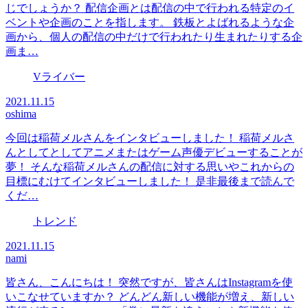
じでしょうか？ 配信企画とは配信の中で行われる特定のイ
ベントや企画のことを指します。 鉄板とよばれるような企
画から、個人の配信の中だけで行われたり生まれたりする企
画ま…
Vライバー
2021.11.15
oshima
今回は稲荷メルさんをインタビューしました！ 稲荷メルさ
んとしてとしてアニメまたはゲーム声優デビューすることが
夢！ そんな稲荷メルさんの配信に対する思いやこれからの
目標にむけてインタビューしました！ 是非最後まで読んで
くだ…
トレンド
2021.11.15
nami
皆さん、こんにちは！ 突然ですが、皆さんはInstagramを使
いこなせていますか？ どんどん新しい機能が増え、新しい