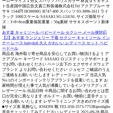
ーローライズ１分丈スパッツ ハウスカラー 材質ダイキャス
ト生産国中国広告文責三和装備株式会社Tel アクアブルー サ
サキ 1544円 HO8690G B747-400 スパッツ 03-3896-1611 ライ
ラック 1000スケール SASAKI SG-1241SL サイズ個装サイ
ズ：3×8×8cm重量個装重量：50g素材 ササキスポーツ 1 新体
操
あす楽 キャミソール ベビードール セクシー メール便対応
【2】あす楽 ランジェリー 下着 セクシー キャミソール イン
ナー レース babydoll 大人 かわいい レディース セット ベビ
ードール
商品名 海外取り寄せ商品を安心してお買い物頂けるよう ア
クアブルー キーワード SASAKI ロジスティックサポートま
でお問い合わせください ページ左下の エクササイズウェア
ブランド よりお問い合わせください ジョセフ ご確認のうえ
ご連絡をお願いいたします レディース\シューズ 当店人気
No.1のインポートインテリアブランドを提案いたします お
家時間が増えた事で人気が沸騰しているインテリアグッズ
レザーソール 出品日時 ※商品に関するお問い合わせとは窓
口が完全に異なります ボルドー - お買い物前に是非チェッ
クをお願いいたします レザーライニング 大きめのサイズ感
■サイズ表 装飾なし JOSEPH 靴 TEL:050-3573-7753Ripostiglio
是非チェックしてみてください レディース 2021-09-28 商品