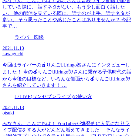
みなさん、こんにちは！ みなさんは普段ライブ配信で配信
している際に、 話すネタがない、もう少し面白く話した
い。 他の配信を見ている際に、話すのが上手、話すネタが
多い。 そう思ったことや感じたことはありませんか？ 今記
事で…
ライバー図鑑
2021.11.13
kawaguchi
今回はライバーの🍎りんご🧚‍♀️ringo🌺さんにインタビューし
ました！ 今の🍎りんご🧚‍♀️ringo🌺さんに繋がる子供時代の話
から今後の目標など、いろんな側面から🍎りんご🧚‍♀️ringo🌺
さんを紹介していきます！ …
17LIVE(ワンセブンライブ)の使い方
2021.11.13
otsuki
みなさん、こんにちは！ YouTuberが爆発的に人気になりラ
イブ配信をする人がどんどん増えてきました！ そんなライ