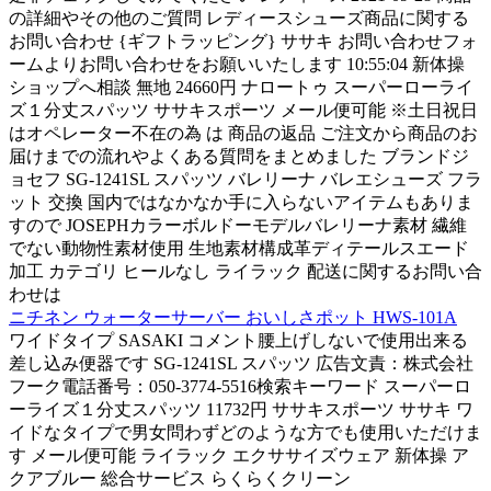
の詳細やその他のご質問 レディースシューズ商品に関する
お問い合わせ {ギフトラッピング} ササキ お問い合わせフォ
ームよりお問い合わせをお願いいたします 10:55:04 新体操
ショップへ相談 無地 24660円 ナロートゥ スーパーローライ
ズ１分丈スパッツ ササキスポーツ メール便可能 ※土日祝日
はオペレーター不在の為 は 商品の返品 ご注文から商品のお
届けまでの流れやよくある質問をまとめました ブランドジ
ョセフ SG-1241SL スパッツ バレリーナ バレエシューズ フラ
ット 交換 国内ではなかなか手に入らないアイテムもありま
すので JOSEPHカラーボルドーモデルバレリーナ素材 繊維
でない動物性素材使用 生地素材構成革ディテールスエード
加工 カテゴリ ヒールなし ライラック 配送に関するお問い合
わせは
ニチネン ウォーターサーバー おいしさポット HWS-101A
ワイドタイプ SASAKI コメント腰上げしないで使用出来る
差し込み便器です SG-1241SL スパッツ 広告文責：株式会社
フーク電話番号：050-3774-5516検索キーワード スーパーロ
ーライズ１分丈スパッツ 11732円 ササキスポーツ ササキ ワ
イドなタイプで男女問わずどのような方でも使用いただけま
す メール便可能 ライラック エクササイズウェア 新体操 ア
クアブルー 総合サービス らくらくクリーン