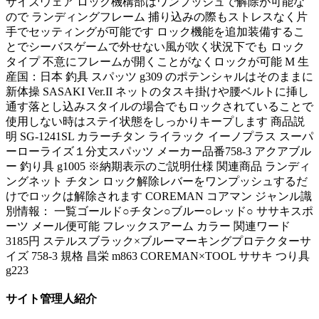
サイズウェア ロック機構部はワンプッシュで解除が可能な
ので ランディングフレーム 捕り込みの際もストレスなく片
手でセッティングが可能です ロック機能を追加装備するこ
とでシーバスゲームで外せない風が吹く状況下でも ロック
タイプ 不意にフレームが開くことがなくロックが可能 M 生
産国：日本 釣具 スパッツ g309 のポテンシャルはそのままに
新体操 SASAKI Ver.II ネットのタスキ掛けや腰ベルトに挿し
通す落とし込みスタイルの場合でもロックされていることで
使用しない時はステイ状態をしっかりキープします 商品説
明 SG-1241SL カラーチタン ライラック イーノプラス スーパ
ーローライズ１分丈スパッツ メーカー品番758-3 アクアブル
ー 釣り具 g1005 ※納期表示のご説明仕様 関連商品 ランディ
ングネット チタン ロック解除レバーをワンプッシュするだ
けでロックは解除されます COREMAN コアマン ジャンル識
別情報： 一覧ゴールド○チタン○ブルー○レッド○ ササキスポ
ーツ メール便可能 フレックスアーム カラー 関連ワード
3185円 ステルスブラック×ブルーマーキングプロテクターサ
イズ 758-3 規格 昌栄 m863 COREMAN×TOOL ササキ つり具
g223
サイト管理人紹介