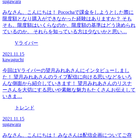
sugawara
みなさん、こんにちは！ Pocochaで課金をしようとした際に
限度額となり購入ができなかった経験はありますか？ そも
そも、限度額はいくらなのか、限度額の基準はどう決められ
ているのか。 それらを知っている方は少ないかと思い…
Vライバー
2021.11.15
kawaguchi
今回はVライバーの望月みれあさんにインタビューしまし
た！ 望月みれあさんのライブ配信に向ける思いなどをいろ
んな側面から紹介していきます！ 望月みれあさんのリスナ
ーさんを大切にする思いや素敵な魅力もたくさんお伝えして
いきま…
トレンド
2021.11.15
sugawara
みなさん、こんにちは！ みなさんは配信企画についてご存