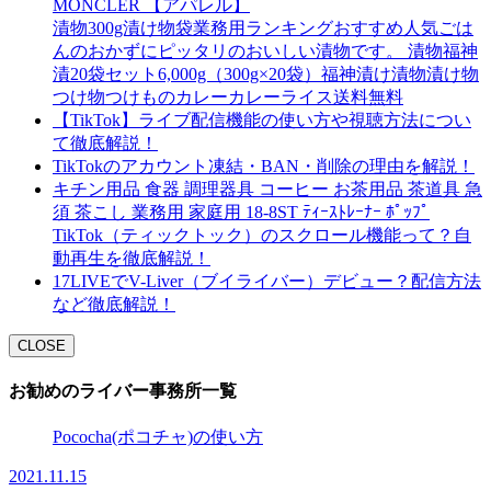
MONCLER 【アパレル】
漬物300g漬け物袋業務用ランキングおすすめ人気ごは
んのおかずにピッタリのおいしい漬物です。 漬物福神
漬20袋セット6,000g（300g×20袋）福神漬け漬物漬け物
つけ物つけものカレーカレーライス送料無料
【TikTok】ライブ配信機能の使い方や視聴方法につい
て徹底解説！
TikTokのアカウント凍結・BAN・削除の理由を解説！
キチン用品 食器 調理器具 コーヒー お茶用品 茶道具 急
須 茶こし 業務用 家庭用 18-8ST ﾃｨｰｽﾄﾚｰﾅｰ ﾎﾟｯﾌﾟ
TikTok（ティックトック）のスクロール機能って？自
動再生を徹底解説！
17LIVEでV-Liver（ブイライバー）デビュー？配信方法
など徹底解説！
CLOSE
お勧めのライバー事務所一覧
Pococha(ポコチャ)の使い方
2021.11.15