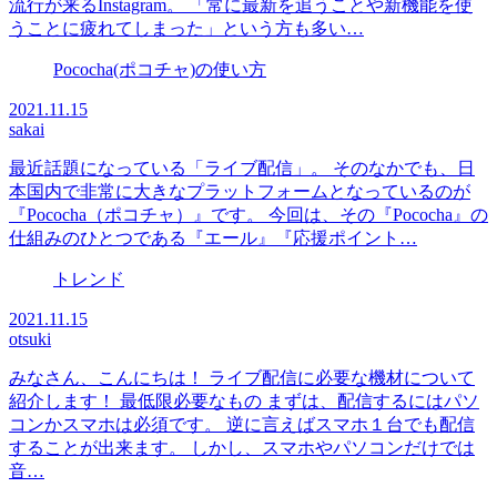
流行が来るInstagram。 「常に最新を追うことや新機能を使
うことに疲れてしまった」という方も多い…
Pococha(ポコチャ)の使い方
2021.11.15
sakai
最近話題になっている「ライブ配信」。 そのなかでも、日
本国内で非常に大きなプラットフォームとなっているのが
『Pococha（ポコチャ）』です。 今回は、その『Pococha』の
仕組みのひとつである『エール』『応援ポイント…
トレンド
2021.11.15
otsuki
みなさん、こんにちは！ ライブ配信に必要な機材について
紹介します！ 最低限必要なもの まずは、配信するにはパソ
コンかスマホは必須です。 逆に言えばスマホ１台でも配信
することが出来ます。 しかし、スマホやパソコンだけでは
音…