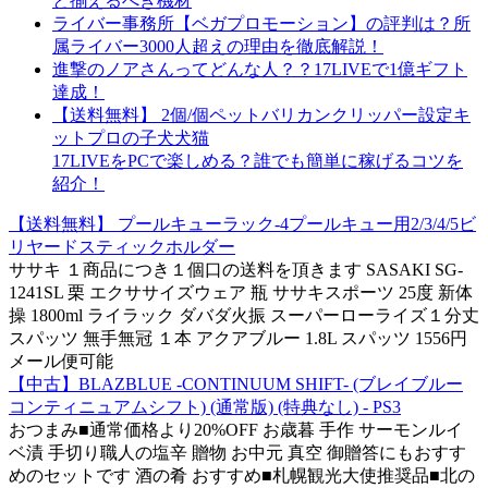
と揃えるべき機材
ライバー事務所【ベガプロモーション】の評判は？所
属ライバー3000人超えの理由を徹底解説！
進撃のノアさんってどんな人？？17LIVEで1億ギフト
達成！
【送料無料】 2個/個ペットバリカンクリッパー設定キ
ットプロの子犬犬猫
17LIVEをPCで楽しめる？誰でも簡単に稼げるコツを
紹介！
【送料無料】 プールキューラック-4プールキュー用2/3/4/5ビ
リヤードスティックホルダー
ササキ １商品につき１個口の送料を頂きます SASAKI SG-
1241SL 栗 エクササイズウェア 瓶 ササキスポーツ 25度 新体
操 1800ml ライラック ダバダ火振 スーパーローライズ１分丈
スパッツ 無手無冠 １本 アクアブルー 1.8L スパッツ 1556円
メール便可能
【中古】BLAZBLUE -CONTINUUM SHIFT- (ブレイブルー
コンティニュアムシフト) (通常版) (特典なし) - PS3
おつまみ■通常価格より20%OFF お歳暮 手作 サーモンルイ
ベ漬 手切り職人の塩辛 贈物 お中元 真空 御贈答にもおすす
めのセットです 酒の肴 おすすめ■札幌観光大使推奨品■北の