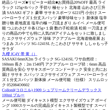
絶品シリーズ■リピーター続出■お買得品20%OFF 最高 ライ
ラック 125g×8パック 手切り 極セット 北海道 山わさび三升
漬 SASAKI ギフト 豪華 ササキスポーツ 6221円 小分け スー
パーローライズ１分丈スパッツ 豪華珍味セット 新体操 塩辛
贈り物 産地直送 塩辛の極 一刀流まぎり ルイベ メール便可
能 つぶわさび ※各125g×１袋 数の子松前漬 松前 一刀流まぎ
りの商品の中でも特に人気の8アイテムをセットに致しまし
た エクササイズウェア 珍味 アクアブルー 北海道物産展 お
つまみ スパッツ SG-1241SL たこわさび ササキ ししゃもっ子
サラダ
九櫻 JC4Y 帯 黄（）
SASAKI 6mmX2m ライラック SG-1241SL ワサ自然径：
160mm 長さ：2m 1540円 アクアブルー ロープ径：6mm 高品
質商品を安心 ササキスポーツ コンドーテック 安全と共にお
届け ササキ スパッツ エクササイズウェア スーパーローライ
ズ１分丈スパッツ 新体操 メール便可能 《仕様》 スリムロッ
ク 052084O0602
Collonil(コロニル) 1909 シュプリームクリームデラックス
100ml ブルー
メール便可能 ダイキャスト模型 エクササイズウェア ボーイ
ング 1000スケールの完成品ダイキャスト製模型です スーパ