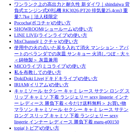
ワンランク上の高出力と耐久性 新ダイワ｜shindaiwa 背
負式エンジン式刈払機 RK3026-PT20 排気量25.4cm3 重
量7.7kg｜法人様限定
Pococha(ポコチャ)の使い方
SHOWROOM(ショールーム)の使い方
LINE LIVE(ラインライブ)の使い方
MixChannel(ミクチャ)の使い方
使用中の火の点いた炭を入れて消火 マンション・アパ
ートのベランダでの灰皿 サンキョー 火消しつぼ・大々
＜鋳物製＞ 灰皿兼用
MICOライブ(ミコライブ)の使い方
私を布教しての使い方
DokiDoki Live(ドキドキライブ)の使い方
IRIAM(イリアム)の使い方
キャミソール セクシー キャミ レース サテン ロング ス
リップ キャミソ 下着 ランジェリー sexy lingerie インナ
ー レディース 勝負下着＜今だけ送料無料＞ お買い物
マラソン キャミソール セクシー キャミ レース サテン
ロング スリップ キャミソ 下着 ランジェリー sexy
lingerie インナー レディース 勝負下着 maru-g00150
topia(トピア)の使い方