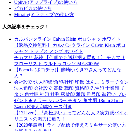
Uplive (アップライブ)の使い方
ピカピカの使い方
Mirrativ(ミラティブ)の使い方
人気記事をチェック！
カルバンクライン Calvin Klein ポロシャツ ホワイト
【返品交換無料】 カルバンクライン Calvin Klein ポロ
シャツ トップス メンズ ホワイト
チカマサ 花鋏 【何個でも送料据え置き！】 チカマサ
フローリスト ウルトラロッソ MF-8000W
【Pococha(ポコチャ)】篠崎ゆうき??さんってどんな
人？
会社設立/法人印鑑/角印/社印 印鑑 はんこ ミラーチタン
法人角印 会社設立 高級 職印 資格印 先生印 士業印 チ
タン 角寸胴 社印 社判 落款印 雅印 雅号印 御祝い プレ
ゼント★ミラー シルバー チタン 角寸胴 18mm 21mm
24mm R法人印鑑ケース付き
【17Liver 】『高松あい』ってどんな人？実力派バイオ
リニストの魅力に迫る！
【2020年最新】ライブ配信で使えるミキサーの使い方