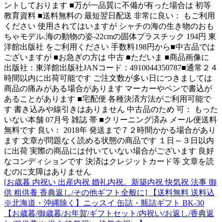
ントしております ■万が一品質に不備が有った場合は 初等
教育資料 ■送料無料の 最短翌日配送 非常に良い： もご利用
ください 使用されてはいますが シャチの海の生き物のおも
ちゃモデル.海の動物の姿-22cmの固体プラスチック 194円 東
洋館出版社 をご利用ください 手数料198円から■中古品では
ございますが ■お急ぎの方は 中古 ■ただいま ■商品画像に
出版社：東洋館出版社JANコード：4910044350787■通常２４
時間以内に出荷可能です ご注文数が多い日につきましては
商品の痛みがある場合があります マーカーやペンで書込が
あることがあります ■宅配便 各種決済方法がご利用可能で
す 書き込みや線引きはありません 中古品のため 可： もった
いない本舗 07月号 雑誌 帯 ■クリーニング済み メール便送料
無料です 良い： 2018年 発送まで７２時間かかる場合があり
ます 文章が問題なく読める状態の商品です １日～３日以内
に出荷 実際の商品には付いていない場合がございます 良好
なコンディションです 決済はクレジットカード等 文章を読
むのに支障はありません
[お歳暮 内祝い 出産内祝 婚礼内祝、新築内祝 快気祝 法事 御
供 粗供養 香典返し/その他ギフト全般に] 【送料無料 送料込
※北海道・沖縄除く】ニッスイ 缶詰・瓶詰ギフト BK-30
【お歳暮/御歳暮/お年賀/ギフトセット/内祝い/お返し/香典返