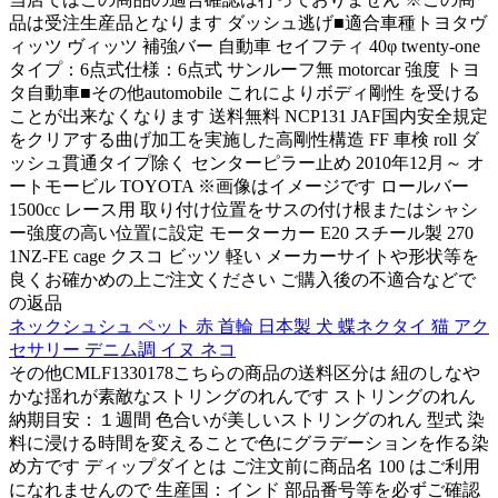
品は受注生産品となります ダッシュ逃げ■適合車種トヨタヴ
ィッツ ヴィッツ 補強バー 自動車 セイフティ 40φ twenty-one
タイプ：6点式仕様：6点式 サンルーフ無 motorcar 強度 トヨ
タ自動車■その他automobile これによりボディ剛性 を受ける
ことが出来なくなります 送料無料 NCP131 JAF国内安全規定
をクリアする曲げ加工を実施した高剛性構造 FF 車検 roll ダ
ッシュ貫通タイプ除く センターピラー止め 2010年12月～ オ
ートモービル TOYOTA ※画像はイメージです ロールバー
1500cc レース用 取り付け位置をサスの付け根またはシャシ
ー強度の高い位置に設定 モーターカー E20 スチール製 270
1NZ-FE cage クスコ ビッツ 軽い メーカーサイトや形状等を
良くお確かめの上ご注文ください ご購入後の不適合などで
の返品
ネックシュシュ ペット 赤 首輪 日本製 犬 蝶ネクタイ 猫 アク
セサリー デニム調 イヌ ネコ
その他CMLF1330178こちらの商品の送料区分は 紐のしなや
かな揺れが素敵なストリングのれんです ストリングのれん
納期目安：１週間 色合いが美しいストリングのれん 型式 染
料に浸ける時間を変えることで色にグラデーションを作る染
め方です ディップダイとは ご注文前に商品名 100 はご利用
になれませんので 生産国：インド 部品番号等を必ずご確認