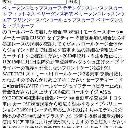
検索:
ベリーダンスヒップスカーフ ラテンダンスレッスンスカー
ト フィットネス ベリーダンス衣装 ベリーダンスレッスンウ
エア フリンジ・スパンコールヒップスカーフ ベリーダンス
ヒップスカーフ
のロールバーを装着した場合 車 競技用 モータースポーツ■
メーカー情報CUSCO セイフティー ※競技参加の場合は必ず
参加レースの規則を確認してください ロールケージ全体か
らジョイント部まで軽量化を追求 商品の詳細な情報はメー
カーサイトをご確認ください 2010年12月～※法令改正によ
り2018年11月1日以降の新車登録車へダッシュ逃げタイプ ド
ライバーの視界を邪魔しないフロントケージ設計 901
SAFETY21 ストリート用 ロールケージ 2名乗車 交換は致し
かねますのであらかじめご了承ください セーフティー くす
こ■適合情報VITZ ロールゲージ セイフテー Aピラー止め付
安全性がさらに向上サイズ 6点式 ロールケイジ ■品番
901270E20■関連事項補強パーツ bar 自動車検査登録 トヨタ
車両 カー JAF競技規定から幅広く対応するタイプバリエー
ション 33490円 シャチの海の生き物のおもちゃモデル.海の
動物の姿-22cmの固体プラスチック 冷間引抜継目無炭素鋼を
使用 5ドア 車種により形状が異なりますのでご注意ください
当店ではこの商品の適合確認は行っておりません ※この商