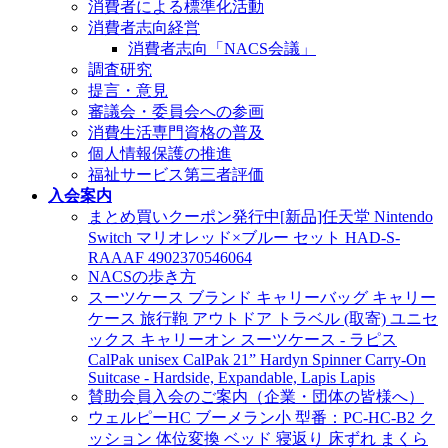
消費者による標準化活動
消費者志向経営
消費者志向「NACS会議」
調査研究
提言・意見
審議会・委員会への参画
消費生活専門資格の普及
個人情報保護の推進
福祉サービス第三者評価
入会案内
まとめ買いクーポン発行中[新品]任天堂 Nintendo
Switch マリオレッド×ブルー セット HAD-S-
RAAAF 4902370546064
NACSの歩き方
スーツケース ブランド キャリーバッグ キャリー
ケース 旅行鞄 アウトドア トラベル (取寄) ユニセ
ックス キャリーオン スーツケース - ラピス
CalPak unisex CalPak 21” Hardyn Spinner Carry-On
Suitcase - Hardside, Expandable, Lapis Lapis
賛助会員入会のご案内（企業・団体の皆様へ）
ウェルピーHC ブーメラン小 型番：PC-HC-B2 ク
ッション 体位変換 ベッド 寝返り 床ずれ まくら