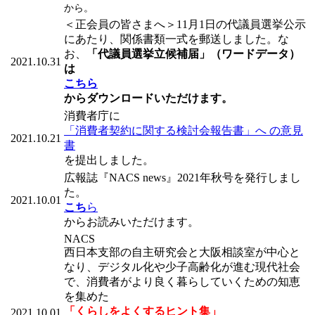
から。
＜正会員の皆さまへ＞11月1日の代議員選挙公示
にあたり、関係書類一式を郵送しました。な
お、
「代議員選挙立候補届」（ワードデータ）
2021.10.31
は
こちら
からダウンロードいただけます。
消費者庁に
「消費者契約に関する検討会報告書」へ の意見
2021.10.21
書
を提出しました。
広報誌『NACS news』2021年秋号を発行しまし
た。
2021.10.01
こち
ら
からお読みいただけます。
NACS
西日本支部の自主研究会と大阪相談室が中心と
なり、デジタル化や少子高齢化が進む現代社会
で、消費者がより良く暮らしていくための知恵
を集めた
「くらしをよくするヒント集」
2021.10.01