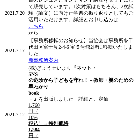
て販売しています。1次対策はもちろん、2次試
2021.7.20
験（論文）に向けた学習の振り返りとしてもご
活用いただけます。詳細とお申し込みは
こちら
から。
【事務所移転のお知らせ】当協会は事務所を千
代田区富士見2-4-6 宝５号館2階に移転いたしま
2021.7.17
した。
新事務所案内
(株)ぎょうせいより
『ネット・
SNS
の危険から子どもを守れ！－教師・親のための
早わかり
book
－』
を出版しました。詳細と、
定価
1,760
円（
2021.7.12
10%
税込）→
特別価格
1,584
円
（