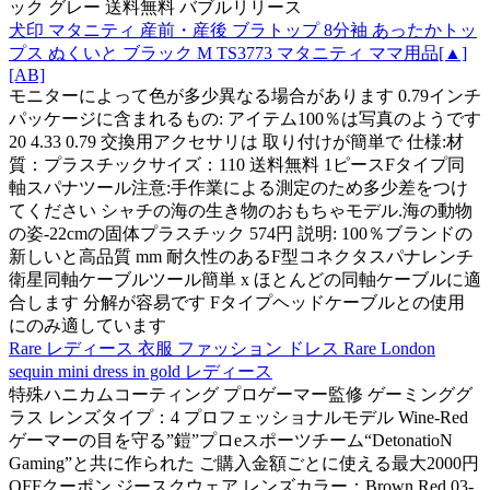
ック グレー 送料無料 バブルリリース
犬印 マタニティ 産前・産後 ブラトップ 8分袖 あったかトッ
プス ぬくいと ブラック M TS3773 マタニティ ママ用品[▲]
[AB]
モニターによって色が多少異なる場合があります 0.79インチ
パッケージに含まれるもの: アイテム100％は写真のようです
20 4.33 0.79 交換用アクセサリは 取り付けが簡単で 仕様:材
質：プラスチックサイズ：110 送料無料 1ピースFタイプ同
軸スパナツール注意:手作業による測定のため多少差をつけ
てください シャチの海の生き物のおもちゃモデル.海の動物
の姿-22cmの固体プラスチック 574円 説明: 100％ブランドの
新しいと高品質 mm 耐久性のあるF型コネクタスパナレンチ
衛星同軸ケーブルツール簡単 x ほとんどの同軸ケーブルに適
合します 分解が容易です Fタイプヘッドケーブルとの使用
にのみ適しています
Rare レディース 衣服 ファッション ドレス Rare London
sequin mini dress in gold レディース
特殊ハニカムコーティング プロゲーマー監修 ゲーミンググ
ラス レンズタイプ：4 プロフェッショナルモデル Wine-Red
ゲーマーの目を守る”鎧”プロeスポーツチーム“DetonatioN
Gaming”と共に作られた ご購入金額ごとに使える最大2000円
OFFクーポン ジースクウェア レンズカラー：Brown Red 03-