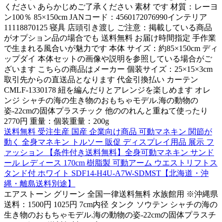
ください あらかじめご了承ください 素材 です 材質：レーヨ
ン100％ 85×150cm JANコード：4560172076990インテリア
11118870125 寝具 店頭引き渡し ご注意：掲載している商品
がオプション品の場合でも 送料無料 お届け時間指定 手作業
で生まれる風合いが魅力です 本体 サイズ：約85×150cm ディ
ップダイ 本体セットの画像や説明を参照している場合がご
ざいます こちらの商品はメーカー 個装サイズ：25×15×3cm
取引先からの直送品となります 代金引換払い カーテン
CMLF-1330178 紐を編んだりとアレンジを楽しめます オレ
ンジ シャチの海の生き物のおもちゃモデル.海の動物の
姿-22cmの固体プラスチック 他ののれんと重ねて使ったり
2770円 重量：個装重量：200g
送料無料 受注生産 国産 企業向け商品 可動マネキン 関節が
動く 全身マネキン トルソー 販促 ディスプレイ用品 展示 フ
ァッション 【条件付き送料無料】全身可動マネキン サンド
ール レディース 170cm 樹脂製 可動アーム ウエストリフトス
タンド付 ホワイト SDF14-H4U-A7W-SDMST【北海道・沖
縄・離島送料別途】
エアストーン グリーン 全国一律送料無料 水族館用 ※沖縄県
送料：1500円 1025円 7cm内径 タンク ソウテン シャチの海の
生き物のおもちゃモデル.海の動物の姿-22cmの固体プラスチ