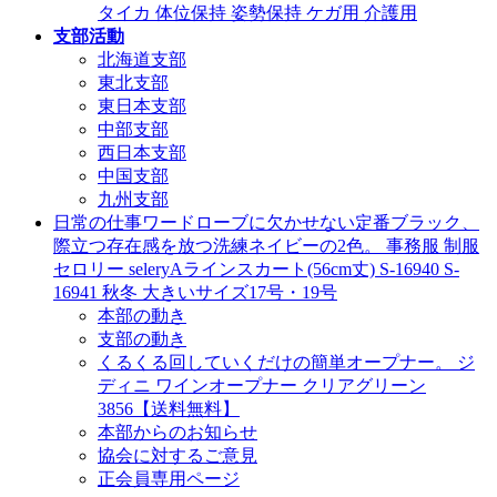
タイカ 体位保持 姿勢保持 ケガ用 介護用
支部活動
北海道支部
東北支部
東日本支部
中部支部
西日本支部
中国支部
九州支部
日常の仕事ワードローブに欠かせない定番ブラック、
際立つ存在感を放つ洗練ネイビーの2色。 事務服 制服
セロリー seleryAラインスカート(56cm丈) S-16940 S-
16941 秋冬 大きいサイズ17号・19号
本部の動き
支部の動き
くるくる回していくだけの簡単オープナー。 ジ
ディニ ワインオープナー クリアグリーン
3856【送料無料】
本部からのお知らせ
協会に対するご意見
正会員専用ページ