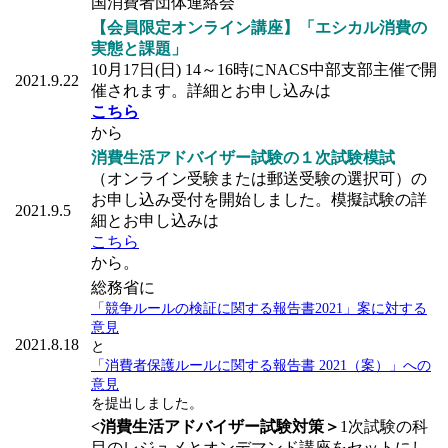
国消費者団体連絡会
【会員限定オンライン講座】「エシカル消費の
実態と課題」
10月17日(日) 14～16時にNACS中部支部主催で開
2021.9.22
催されます。詳細とお申し込みは
こちら
から
消費生活アドバイザー試験の１次試験模試
（オンライン受験または郵送受験の選択可）の
お申し込み受付を開始しました。模擬試験の詳
2021.9.5
細とお申し込みは
こちら
から。
総務省に
「競争ルールの検証に関する報告書2021」案に対する
意見
2021.8.18
と
「消費者保護ルールに関する報告書 2021（案）」への
意見
を提出しました。
<消費生活アドバイザー試験対策＞
1次試験の科
目のレジュメとオンデマンド講座をセットにし