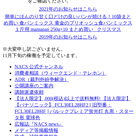
をご確認ください。
2021年のお知らせはこちら
簡単にほんのり甘く口どけの良いパンが焼ける！10袋まと
め買い 食パンミックス 黄金のブリオッシュ食パンミックス
１斤用 mamapan 250g×10 まとめ買い_ クリスマス
2019年のお知らせはこちら
※大変申し訳ございません。
11月下旬の稼働を予定しています。
NACS 公式チャンネル
消費者相談（ウィークエンド・テレホン）
ADR（裁判外紛争解決）
公開講座のご案内
講師派遣依頼
【法人限定】,000(税込)以上で送料無料! 【法人限定】
【パナソニック】 FCL30EL28HF2 [ 旧型番：
FCL30EL28HF ] パルックプレミア蛍光灯 丸形・スター
タ形 電球色
広報誌『NACS news』
メディア等掲載情報