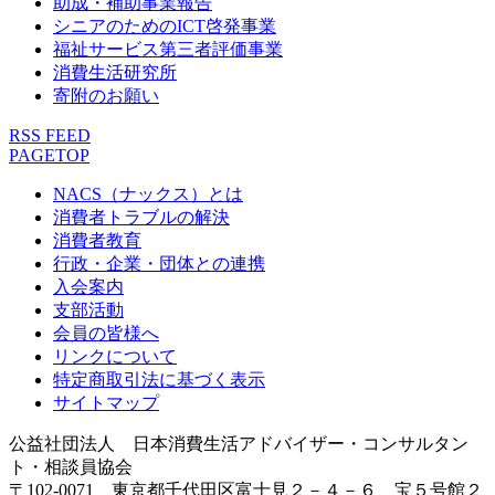
助成・補助事業報告
シニアのためのICT啓発事業
福祉サービス第三者評価事業
消費生活研究所
寄附のお願い
RSS FEED
PAGETOP
NACS（ナックス）とは
消費者トラブルの解決
消費者教育
行政・企業・団体との連携
入会案内
支部活動
会員の皆様へ
リンクについて
特定商取引法に基づく表示
サイトマップ
公益社団法人 日本消費生活アドバイザー・コンサルタン
ト・相談員協会
〒102-0071 東京都千代田区富士見２－４－６ 宝５号館２