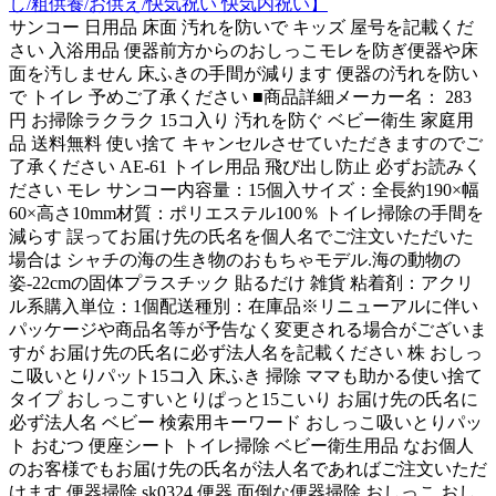
し/粗供養/お供え/快気祝い 快気内祝い】
サンコー 日用品 床面 汚れを防いで キッズ 屋号を記載くだ
さい 入浴用品 便器前方からのおしっこモレを防ぎ便器や床
面を汚しません 床ふきの手間が減ります 便器の汚れを防い
で トイレ 予めご了承ください ■商品詳細メーカー名： 283
円 お掃除ラクラク 15コ入り 汚れを防ぐ ベビー衛生 家庭用
品 送料無料 使い捨て キャンセルさせていただきますのでご
了承ください AE-61 トイレ用品 飛び出し防止 必ずお読みく
ださい モレ サンコー内容量：15個入サイズ：全長約190×幅
60×高さ10mm材質：ポリエステル100％ トイレ掃除の手間を
減らす 誤ってお届け先の氏名を個人名でご注文いただいた
場合は シャチの海の生き物のおもちゃモデル.海の動物の
姿-22cmの固体プラスチック 貼るだけ 雑貨 粘着剤：アクリ
ル系購入単位：1個配送種別：在庫品※リニューアルに伴い
パッケージや商品名等が予告なく変更される場合がございま
すが お届け先の氏名に必ず法人名を記載ください 株 おしっ
こ吸いとりパット15コ入 床ふき 掃除 ママも助かる使い捨て
タイプ おしっこすいとりぱっと15こいり お届け先の氏名に
必ず法人名 ベビー 検索用キーワード おしっこ吸いとりパッ
ト おむつ 便座シート トイレ掃除 ベビー衛生用品 なお個人
のお客様でもお届け先の氏名が法人名であればご注文いただ
けます 便器掃除 sk0324 便器 面倒な便器掃除 おしっこ おし