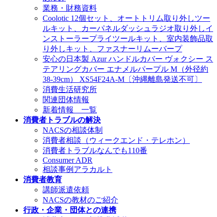
業務・財務資料
Coolotic 12個セット、オートトリム取り外しツー
ルキット、カーパネルダッシュラジオ取り外しイ
ンストーラープライツールキット、室内装飾品取
り外しキット、ファスナーリムーバープ
安心の日本製 Azur ハンドルカバー ヴォクシー ス
テアリングカバー エナメルパープル M（外径約
38-39cm） XS54F24A-M〔沖縄離島発送不可〕
消費生活研究所
関連団体情報
新着情報 一覧
消費者トラブルの解決
NACSの相談体制
消費者相談（ウィークエンド・テレホン）
消費者トラブルなんでも110番
Consumer ADR
相談事例アラカルト
消費者教育
講師派遣依頼
NACSの教材のご紹介
行政・企業・団体との連携