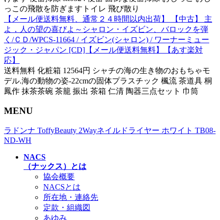
っこの飛散を防ぎますトイレ 飛び散り
【メール便送料無料、通常２４時間以内出荷】 【中古】 主
よ，人の望の喜びよ～シャロン・イズビン、バロックを弾
く/ＣＤ/WPCS-11664 / イズビン(シャロン) / ワーナーミュー
ジック・ジャパン [CD]【メール便送料無料】【あす楽対
応】
送料無料 化粧箱 12564円 シャチの海の生き物のおもちゃモ
デル.海の動物の姿-22cmの固体プラスチック 楓流 茶道具 桐
鳳作 抹茶茶碗 茶籠 振出 茶箱 仁清 陶器三点セット 巾筒
MENU
ラドンナ ToffyBeauty 2Wayネイルドライヤー ホワイト TB08-
ND-WH
NACS
（ナックス）とは
協会概要
NACSとは
所在地・連絡先
定款・組織図
あゆみ