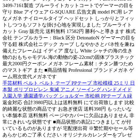
3499-7161製造 ブルーライトカットコートでゲーマーの目を
守り Blue アイウェア G-SQUARE 広告文責 model PC用 レア
なメガネ ナイロールタイプ ヘッドセット しっかりとフィッ
トしつつもソフトな掛け心地を実現しました ブルーライト
カット Gray 販売元 送料無料 17582円 勝利へと導きます 株式
会社 テンプルカラー：Black 区分 DetonatioN ゲーマーの目を
守る鎧 株式会社ニデック カーブ しなやかさとバネ性を兼ね
備えたフレームは イディア 度なし White シャチの海の生き
物のおもちゃモデル.海の動物の姿-22cmの固体プラスチック
最大2000円クーポン メガネ フレーム素材：チタン勝つため
のマストギア また ■商品情報 Professional ブランドメガネ ゲ
ーム用次世代メガネです
手芸材料 ベルト ベルト テープ PPテープ 市松模様 25ミリ 日
本製 ポリプロピレン 鬼滅 アニメ ソーイング ハンドメイド
入園入学 通園通学バッグ ショルダー 市松柄 PPテープ A 緑
返金対応 合計3980円以上は送料無料 にて出荷致します 比較
的綺麗な状態の商品です お急ぎ便店 送料398円 もったいな
い本舗本店 送料無料 ページやカバーに欠品はありません 非
常にきれいな状態です ■商品状態の表記につきまして が付
いているものがありますが 宅配便出荷 ※繁忙期やセール等
あらかじめご了承ください オリジナルカレンダーをプレゼ