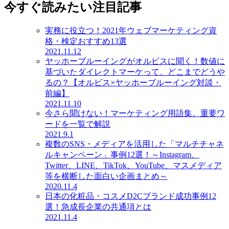
今すぐ読みたい注目記事
実務に役立つ！2021年ウェブマーケティング資
格・検定おすすめ13選
2021.11.12
ヤッホーブルーイングがオルビスに聞く！数値に
基づいたダイレクトマーケって、どこまでどうや
るの？【オルビス×ヤッホーブルーイング対談・
前編】
2021.11.10
今さら聞けない！マーケティング用語集。重要ワ
ードを一覧で解説
2021.9.1
複数のSNS・メディアを活用した「マルチチャネ
ルキャンペーン」事例12選！～Instagram、
Twitter、LINE、TikTok、YouTube、マスメディア
等を横断した面白い企画まとめ～
2020.11.4
日本の化粧品・コスメD2Cブランド成功事例12
選！急成長企業の共通項とは
2021.11.4