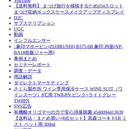
YouTube
【送料無料】 まつげ旅行を移植するための4スロット
まつげ収納ボックスケースメイクアップディスプレイ
D2C
サブスクリプション
UGC
動画
インフルエンサー
: 象印マホービン(ZOJIRUSHI) B375-6B 象印 内釜(NP-
BA18炊飯ジャー用)
事例まとめ
セミナーレポート
調査・データ
用語解説
ダイレクトマーケティング
さくら製作所 ワイン専用保冷ケース WINE SUIT（ワ
インスーツ）8℃用 TW8-PN ピンク×ライトグレー
TW8PN
SNS広告
有機酸オリゴマーの力で安心消臭除菌 4540094413639
【送料込・まとめ買い×8点セット】高森コーキ FAB ミ
スト ペット用 300ml