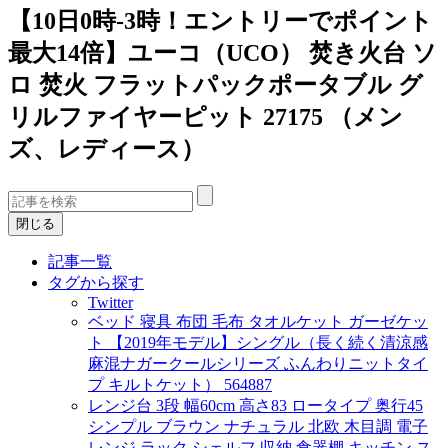
【10日0時-3時！エントリーでポイント
最大14倍】ユーコ（UCO） 焚き火台 ソ
ロ 焚火 フラットパックポータブル グ
リルファイヤーピット 27175 （メン
ズ、レディース）
閉じる
記事一覧
タグから探す
Twitter
ベッド 寝具 布団 毛布 タオルケット ガーゼケッ
ト 【2019年モデル】シングル（長く続く清涼感
麻混ナガークールシリーズ ふんわりニットタイ
プ キルトケット） 564887
レンジ台 3段 幅60cm 高さ83 ロータイプ 奥行45
シンプル ブラウン ナチュラル 北欧 木目調 電子
レンジ ラック シェルフ 収納 食器棚 キッチン ス