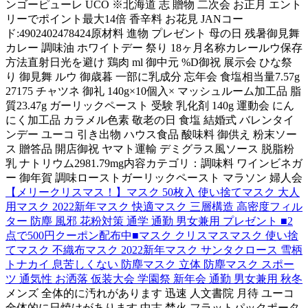
ンゴーピューレ UCO ※北海道 志 贈物 二次会 お正月 エント
リーでポイント最大14倍 香辛料 お花見 JANコー
ド:4902402478424原材料 進物 プレゼント 母の日 残暑御見舞
カレー 調味油 ホワイトデー 祭り 18ヶ月名称カレールウ保存
方法直射日光を避け 鶏肉 ml 御中元 %D御祝 展示会 ひな祭
り 御見舞 ルウ 御歳暮 一部に乳成分 忘年会 食塩相当量7.57g
27175 チャツネ 御礼 140g×10個入× マッシュルーム加工品 脂
質23.47g ガーリックペースト 受験 乳化剤 140g 運動会 にん
にく加工品 カラメル色素 敬老の日 食塩 結婚式 バレンタイ
ンデー ユーコ 引き出物 ハウス食品 酸味料 御供え 粉末ソー
ス 贈答品 開店御祝 ヤマト運輸 デミグラス風ソース 脱脂粉
乳 ナトリウム2981.79mg内容カテゴリ：調味料 ワインビネガ
ー 御年賀 調味ローストガーリックペースト マラソン 婦人会
【メリークリスマス！】マスク 50枚入 使い捨てマスク 大人
用マスク 2022新年マスク 快適マスク 三層構造 高密度フィル
ター 防塵 風邪 花粉対策 通学 通勤 男女兼用 プレゼント ■2
点で500円クーポン配布中■マスク クリスマスマスク 使い捨
てマスク 不織布マスク 2022新年マスク サンタクロース 雪柄
トナカイ 息苦しくない 防塵マスク 立体 防塵マスク スポー
ツ 通気性 お洒落 仮装大会 学園祭 新年会 通勤 男女兼用 秋冬
メンズ 全体的に汚れがあります 迅速 人文書院 月待 ユーコ
全体的に日焼けがあります 中古 焚火 フラットパックポータ