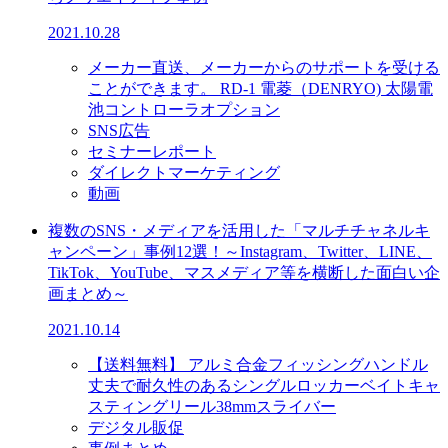
2021.10.28
メーカー直送、メーカーからのサポートを受ける
ことができます。 RD-1 電菱（DENRYO) 太陽電
池コントローラオプション
SNS広告
セミナーレポート
ダイレクトマーケティング
動画
複数のSNS・メディアを活用した「マルチチャネルキ
ャンペーン」事例12選！～Instagram、Twitter、LINE、
TikTok、YouTube、マスメディア等を横断した面白い企
画まとめ～
2021.10.14
【送料無料】 アルミ合金フィッシングハンドル
丈夫で耐久性のあるシングルロッカーベイトキャ
スティングリール38mmスライバー
デジタル販促