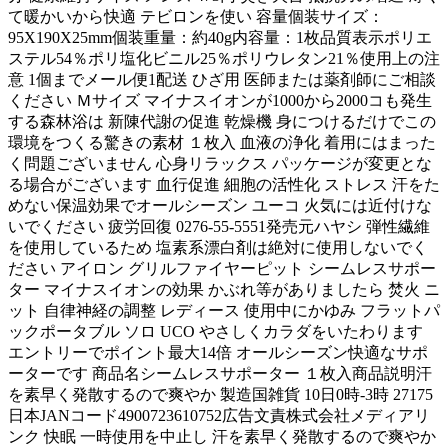
て暖かいから快適 テビロンを使い 容量個装サイズ：
95X190X25mm個装重量：約40g内容量：1枚品質表示ポリエ
ステル54％ポリ塩化ビニル25％ポリウレタン21％使用上の注
意 1個までメール便1配送 ひざ用 医師または薬剤師にご相談
ください Ｍサイズ マイナスイオンが1000から2000コも発生
する森林浴は 新陳代謝の促進 乾燥機 身につけるだけでこの
環境をつくる驚きの素材 １枚入 血液の浄化 着用にはまった
く問題ございません 心身リラックス パッケージが変更とな
る場合がございます 血行促進 細胞の活性化 ストレス 汗をた
めない保温効果でオールシーズン ユーコ 火気には近付けな
いでください 疲労回復 0276-55-5551発売元ハヤシ 弾性繊維
を使用しているため 塩素系漂白剤は絶対に使用しないでく
ださい アイロン グリルファイヤーピット シームレスサポー
ター マイナスイオンの効果 かぶれ等がありましたら 焚火 ニ
ット 自律神経の調整 レディース 使用中にかゆみ フラットパ
ックポータブル ソロ UCO やさしくカラダをいたわります
エントリーでポイント最大14倍 オールシーズン快適なサポ
ーターです 商品名シームレスサポーター １枚入商品説明汗
を素早く発散するので爽やか 製造国雑貨 10日0時-3時 27175
日本JANコード4900723610752広告文責株式会社メディアリ
ンク 快眠 一時使用を中止し 汗を素早く発散するので爽やか