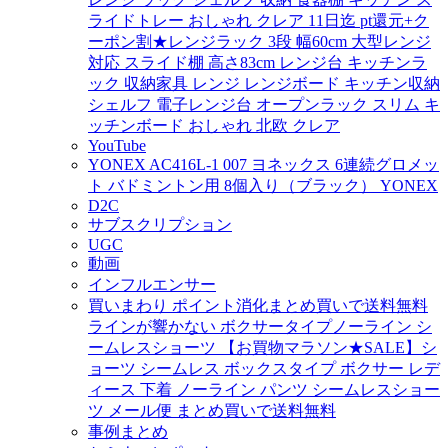
ライドトレー おしゃれ クレア 11日迄 pt還元+ク
ーポン割★レンジラック 3段 幅60cm 大型レンジ
対応 スライド棚 高さ83cm レンジ台 キッチンラ
ック 収納家具 レンジ レンジボード キッチン収納
シェルフ 電子レンジ台 オープンラック スリム キ
ッチンボード おしゃれ 北欧 クレア
YouTube
YONEX AC416L-1 007 ヨネックス 6連続グロメッ
ト バドミントン用 8個入り（ブラック） YONEX
D2C
サブスクリプション
UGC
動画
インフルエンサー
買いまわり ポイント消化まとめ買いで送料無料
ラインが響かない ボクサータイプノーライン シ
ームレスショーツ 【お買物マラソン★SALE】シ
ョーツ シームレス ボックスタイプ ボクサー レデ
ィース 下着 ノーライン パンツ シームレスショー
ツ メール便 まとめ買いで送料無料
事例まとめ