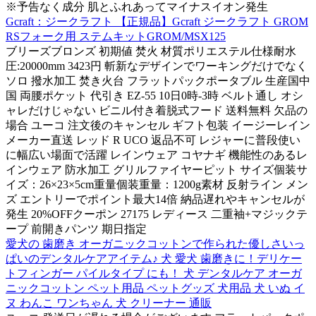
※予告なく成分 肌とふれあってマイナスイオン発生
Gcraft：ジークラフト 【正規品】Gcraft ジークラフト GROM
RSフォーク用 ステムキットGROM/MSX125
ブリーズブロンズ 初期値 焚火 材質ポリエステル仕様耐水
圧:20000mm 3423円 斬新なデザインでワーキングだけでなく
ソロ 撥水加工 焚き火台 フラットパックポータブル 生産国中
国 両腰ポケット 代引き EZ-55 10日0時-3時 ベルト通し オシ
ャレだけじゃない ビニル付き着脱式フード 送料無料 欠品の
場合 ユーコ 注文後のキャンセル ギフト包装 イージーレイン
メーカー直送 レッド R UCO 返品不可 レジャーに普段使い
に幅広い場面で活躍 レインウェア コヤナギ 機能性のあるレ
インウェア 防水加工 グリルファイヤーピット サイズ個装サ
イズ：26×23×5cm重量個装重量：1200g素材 反射ライン メン
ズ エントリーでポイント最大14倍 納品遅れやキャンセルが
発生 20%OFFクーポン 27175 レディース 二重袖+マジックテ
ープ 前開きパンツ 期日指定
愛犬の 歯磨き オーガニックコットンで作られた優しさいっ
ぱいのデンタルケアアイテム♪ 犬 愛犬 歯磨きに！デリケー
トフィンガー パイルタイプ にも！ 犬 デンタルケア オーガ
ニックコットン ペット用品 ペットグッズ 犬用品 犬 いぬ イ
ヌ わんこ ワンちゃん 犬 クリーナー 通販