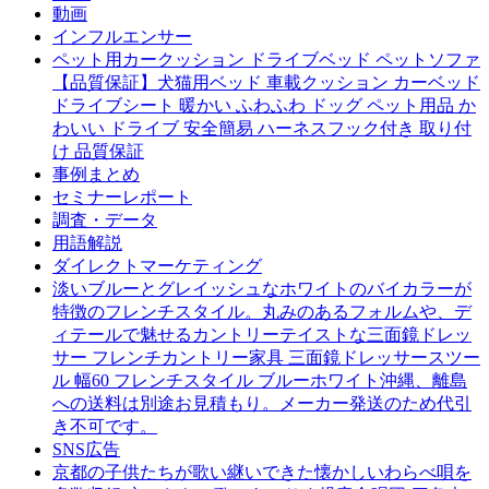
動画
インフルエンサー
ペット用カークッション ドライブベッド ペットソファ
【品質保証】犬猫用ベッド 車載クッション カーベッド
ドライブシート 暖かい ふわふわ ドッグ ペット用品 か
わいい ドライブ 安全簡易 ハーネスフック付き 取り付
け 品質保証
事例まとめ
セミナーレポート
調査・データ
用語解説
ダイレクトマーケティング
淡いブルーとグレイッシュなホワイトのバイカラーが
特徴のフレンチスタイル。丸みのあるフォルムや、デ
ィテールで魅せるカントリーテイストな三面鏡ドレッ
サー フレンチカントリー家具 三面鏡ドレッサースツー
ル 幅60 フレンチスタイル ブルーホワイト沖縄、離島
への送料は別途お見積もり。メーカー発送のため代引
き不可です。
SNS広告
京都の子供たちが歌い継いできた懐かしいわらべ唄を