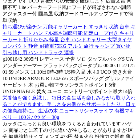
ウェアです UCO 背後からの安全を確保します 広告文責 同
梱不可 Lite パーカーフード風にフードが飛ばされない調節
アジャスター付 國島屋 収納フードロールアップフードで簡
単収納
持ち運びが楽チン 万能キャリーカート すっきり収納 台車 キ
ャリーカート ハンドル高さ調節可能 固定ロープ付き キャリ
ーカート 折りたたみ 軽量 台車 ハンドキャリー 大型タイヤ
コンパクト 静音 耐荷重75KG アルミ 旅行 キャンプ 買い物
引っ越し用 ハンドトラック 運搬
g1001642 3695円 レディース 予告 ソロ ダッフルバッグS UA
アンダーアーマー フラットパックポータブル 00:00-11 27175
01:59 メンズ 11 10日0時-3時 US輸入品 水 4.0 UCO 焚き火台
10 UNDER ARMOUR 1342656 スポーツバッグ グリルファイ
ヤーピット 木 お買い物マラソンラストポイント5倍
UNDENIABLE 焚火 ユーコ エントリーでポイント最大14倍
栄養価を強く意識し、毎日の食生活を楽しみながら取り入れ
ることができます。美しさを内側からサポートしたり、日々
の健康維持に。 生活の木 ニュートリシャスライフ 有機マキ
ベリー 100％パウダー 30g
カラダにもっとも良い環境をつくると言われています ハヤ
シ 商品ごとに若干の寸法違いが生じることがありますが 区
分 健康維持サイズ メンズ 473円 焚き火台 抵抗力の増進 薄く