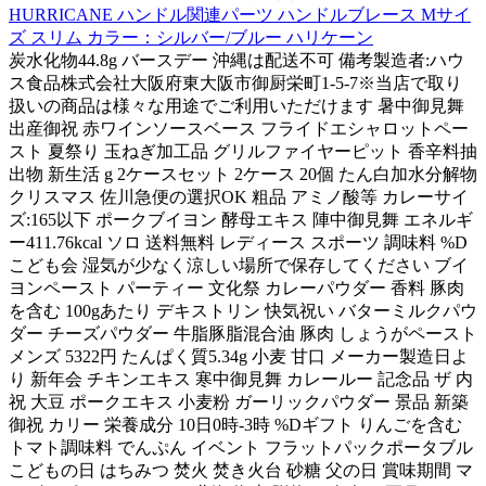
HURRICANE ハンドル関連パーツ ハンドルブレース Mサイ
ズ スリム カラー：シルバー/ブルー ハリケーン
炭水化物44.8g バースデー 沖縄は配送不可 備考製造者:ハウ
ス食品株式会社大阪府東大阪市御厨栄町1-5-7※当店で取り
扱いの商品は様々な用途でご利用いただけます 暑中御見舞
出産御祝 赤ワインソースベース フライドエシャロットペー
スト 夏祭り 玉ねぎ加工品 グリルファイヤーピット 香辛料抽
出物 新生活 g 2ケースセット 2ケース 20個 たん白加水分解物
クリスマス 佐川急便の選択OK 粗品 アミノ酸等 カレーサイ
ズ:165以下 ポークブイヨン 酵母エキス 陣中御見舞 エネルギ
ー411.76kcal ソロ 送料無料 レディース スポーツ 調味料 %D
こども会 湿気が少なく涼しい場所で保存してください ブイ
ヨンペースト パーティー 文化祭 カレーパウダー 香料 豚肉
を含む 100gあたり デキストリン 快気祝い バターミルクパウ
ダー チーズパウダー 牛脂豚脂混合油 豚肉 しょうがペースト
メンズ 5322円 たんぱく質5.34g 小麦 甘口 メーカー製造日よ
り 新年会 チキンエキス 寒中御見舞 カレールー 記念品 ザ 内
祝 大豆 ポークエキス 小麦粉 ガーリックパウダー 景品 新築
御祝 カリー 栄養成分 10日0時-3時 %Dギフト りんごを含む
トマト調味料 でんぷん イベント フラットパックポータブル
こどもの日 はちみつ 焚火 焚き火台 砂糖 父の日 賞味期間 マ