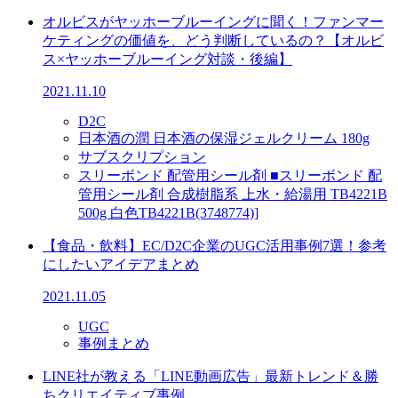
オルビスがヤッホーブルーイングに聞く！ファンマー
ケティングの価値を、どう判断しているの？【オルビ
ス×ヤッホーブルーイング対談・後編】
2021.11.10
D2C
日本酒の潤 日本酒の保湿ジェルクリーム 180g
サブスクリプション
スリーボンド 配管用シール剤 ■スリーボンド 配
管用シール剤 合成樹脂系 上水・給湯用 TB4221B
500g 白色TB4221B(3748774)]
【食品・飲料】EC/D2C企業のUGC活用事例7選！参考
にしたいアイデアまとめ
2021.11.05
UGC
事例まとめ
LINE社が教える「LINE動画広告」最新トレンド＆勝
ちクリエイティブ事例