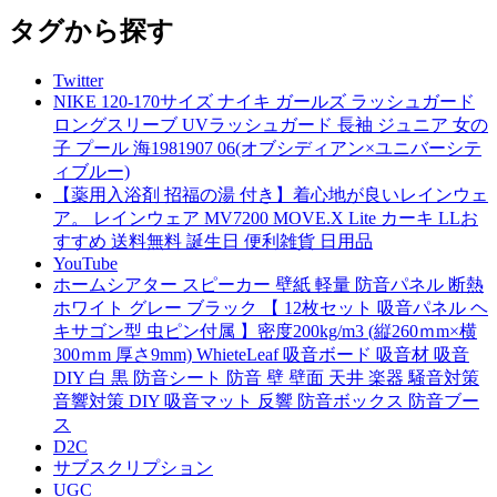
タグから探す
Twitter
NIKE 120-170サイズ ナイキ ガールズ ラッシュガード
ロングスリーブ UVラッシュガード 長袖 ジュニア 女の
子 プール 海1981907 06(オブシディアン×ユニバーシテ
ィブルー)
【薬用入浴剤 招福の湯 付き】着心地が良いレインウェ
ア。 レインウェア MV7200 MOVE.X Lite カーキ LLお
すすめ 送料無料 誕生日 便利雑貨 日用品
YouTube
ホームシアター スピーカー 壁紙 軽量 防音パネル 断熱
ホワイト グレー ブラック 【 12枚セット 吸音パネル ヘ
キサゴン型 虫ピン付属 】密度200kg/m3 (縦260ｍm×横
300ｍm 厚さ9mm) WhieteLeaf 吸音ボード 吸音材 吸音
DIY 白 黒 防音シート 防音 壁 壁面 天井 楽器 騒音対策
音響対策 DIY 吸音マット 反響 防音ボックス 防音ブー
ス
D2C
サブスクリプション
UGC