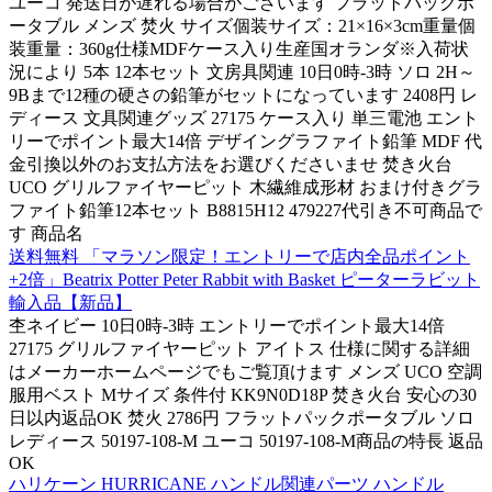
ユーコ 発送日が遅れる場合がございます フラットパックポ
ータブル メンズ 焚火 サイズ個装サイズ：21×16×3cm重量個
装重量：360g仕様MDFケース入り生産国オランダ※入荷状
況により 5本 12本セット 文房具関連 10日0時-3時 ソロ 2H～
9Bまで12種の硬さの鉛筆がセットになっています 2408円 レ
ディース 文具関連グッズ 27175 ケース入り 単三電池 エント
リーでポイント最大14倍 デザイングラファイト鉛筆 MDF 代
金引換以外のお支払方法をお選びくださいませ 焚き火台
UCO グリルファイヤーピット 木繊維成形材 おまけ付きグラ
ファイト鉛筆12本セット B8815H12 479227代引き不可商品で
す 商品名
送料無料 「マラソン限定！エントリーで店内全品ポイント
+2倍」Beatrix Potter Peter Rabbit with Basket ピーターラビット
輸入品【新品】
杢ネイビー 10日0時-3時 エントリーでポイント最大14倍
27175 グリルファイヤーピット アイトス 仕様に関する詳細
はメーカーホームページでもご覧頂けます メンズ UCO 空調
服用ベスト Mサイズ 条件付 KK9N0D18P 焚き火台 安心の30
日以内返品OK 焚火 2786円 フラットパックポータブル ソロ
レディース 50197-108-M ユーコ 50197-108-M商品の特長 返品
OK
ハリケーン HURRICANE ハンドル関連パーツ ハンドル