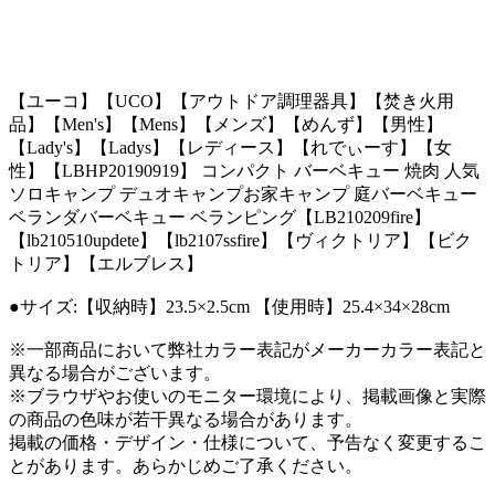
【ユーコ】【UCO】【アウトドア調理器具】【焚き火用
品】【Men's】【Mens】【メンズ】【めんず】【男性】
【Lady's】【Ladys】【レディース】【れでぃーす】【女
性】【LBHP20190919】 コンパクト バーベキュー 焼肉 人気
ソロキャンプ デュオキャンプお家キャンプ 庭バーベキュー
ベランダバーベキュー ベランピング【LB210209fire】
【lb210510updete】【lb2107ssfire】【ヴィクトリア】【ビク
トリア】【エルブレス】
●サイズ:【収納時】23.5×2.5cm 【使用時】25.4×34×28cm
※一部商品において弊社カラー表記がメーカーカラー表記と
異なる場合がございます。
※ブラウザやお使いのモニター環境により、掲載画像と実際
の商品の色味が若干異なる場合があります。
掲載の価格・デザイン・仕様について、予告なく変更するこ
とがあります。あらかじめご了承ください。