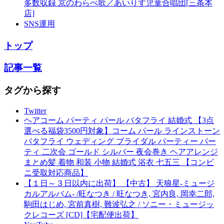
多数収録 京のわらべ歌／あいりす児童合唱団[三条本
店]
SNS運用
トップ
記事一覧
タグから探す
Twitter
ヘアコーム パーティ パール バタフライ 結婚式 【3点
選べる福袋3500円対象】コーム パール ラインストーン
バタフライ ウェディング ブライダル パーティー パー
ティ 二次会 ゴールド シルバー 夜会巻き ヘアアレンジ
まとめ髪 着物 和装 小物 結婚式 浴衣 七五三 【コンビ
ニ受取対応商品】
【１日～３日以内に出荷】 【中古】 天狼星-ミュージ
カルアルバム- /旺なつき / 旺なつき, 宮内良, 岡幸二郎,
駒田はじめ, 宮前真樹, 難波弘之 / ソニー・ミュージッ
クレコーズ [CD]【宅配便出荷】