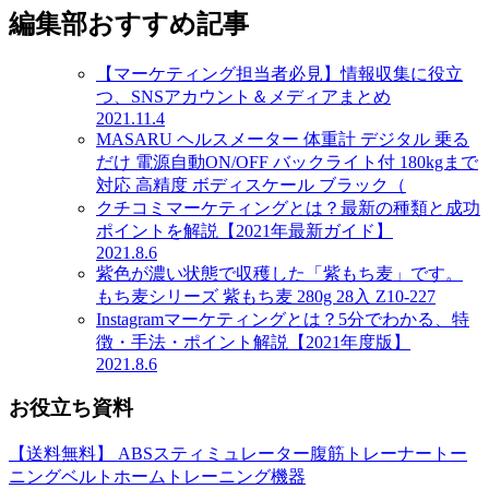
編集部おすすめ記事
【マーケティング担当者必見】情報収集に役立
つ、SNSアカウント＆メディアまとめ
2021.11.4
MASARU ヘルスメーター 体重計 デジタル 乗る
だけ 電源自動ON/OFF バックライト付 180kgまで
対応 高精度 ボディスケール ブラック（
クチコミマーケティングとは？最新の種類と成功
ポイントを解説【2021年最新ガイド】
2021.8.6
紫色が濃い状態で収穫した「紫もち麦」です。
もち麦シリーズ 紫もち麦 280g 28入 Z10-227
Instagramマーケティングとは？5分でわかる、特
徴・手法・ポイント解説【2021年度版】
2021.8.6
お役立ち資料
【送料無料】 ABSスティミュレーター腹筋トレーナートー
ニングベルトホームトレーニング機器