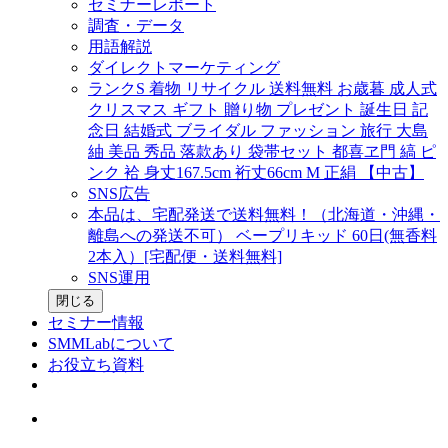
セミナーレポート
調査・データ
用語解説
ダイレクトマーケティング
ランクS 着物 リサイクル 送料無料 お歳暮 成人式
クリスマス ギフト 贈り物 プレゼント 誕生日 記
念日 結婚式 ブライダル ファッション 旅行 大島
紬 美品 秀品 落款あり 袋帯セット 都喜ヱ門 縞 ピ
ンク 袷 身丈167.5cm 裄丈66cm M 正絹 【中古】
SNS広告
本品は、宅配発送で送料無料！（北海道・沖縄・
離島への発送不可） ベープリキッド 60日(無香料
2本入）[宅配便・送料無料]
SNS運用
閉じる
セミナー情報
SMMLabについて
お役立ち資料