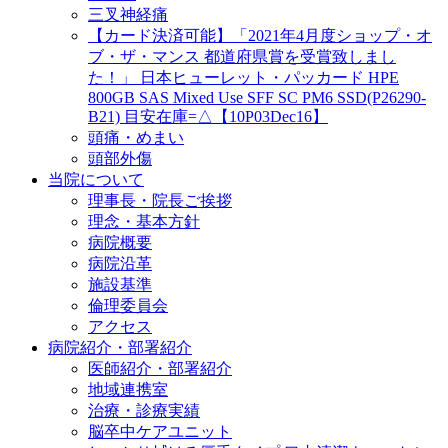
三叉神経痛
【カード決済可能】「2021年4月度ショップ・オ
ブ・ザ・マンス 都道府県賞を受賞致しまし
た！」 日本ヒューレット・パッカード HPE
800GB SAS Mixed Use SFF SC PM6 SSD(P26290-
B21) 目安在庫=△【10P03Dec16】
頭痛・めまい
頭部外傷
当院について
理事長・院長ご挨拶
理念・基本方針
病院概要
病院沿革
施設基準
倫理委員会
アクセス
病院紹介・部署紹介
医師紹介・部署紹介
地域連携室
治療・診療実績
脳卒中ケアユニット