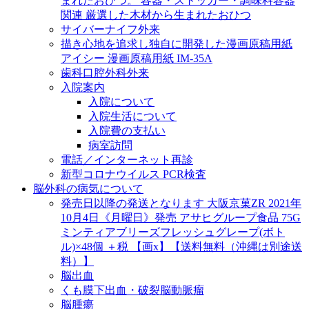
まれたおひつ。 容器・ストッカー・調味料容器
関連 厳選した木材から生まれたおひつ
サイバーナイフ外来
描き心地を追求し独自に開発した漫画原稿用紙
アイシー 漫画原稿用紙 IM-35A
歯科口腔外科外来
入院案内
入院について
入院生活について
入院費の支払い
病室訪問
電話／インターネット再診
新型コロナウイルス PCR検査
脳外科の病気について
発売日以降の発送となります 大阪京菓ZR 2021年
10月4日《月曜日》発売 アサヒグループ食品 75G
ミンティアブリーズフレッシュグレープ(ボト
ル)×48個 ＋税 【画x】【送料無料（沖縄は別途送
料）】
脳出血
くも膜下出血・破裂脳動脈瘤
脳腫瘍