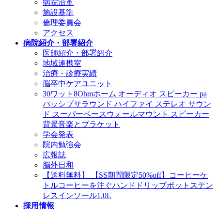
病院沿革
施設基準
倫理委員会
アクセス
病院紹介・部署紹介
医師紹介・部署紹介
地域連携室
治療・診療実績
脳卒中ケアユニット
30ワット8Ohmホーム オーディオ スピーカー pa
パッシブサラウンド ハイファイ ステレオ サウン
ド スーパーベースウォールマウント スピーカー
背景音楽とブラケット
学会発表
院内勉強会
広報誌
脳外日和
【送料無料】 【SS期間限定50%off】コーヒーケ
トルコーヒーを注ぐハンドドリップポットステン
レスインソール1.0L
採用情報