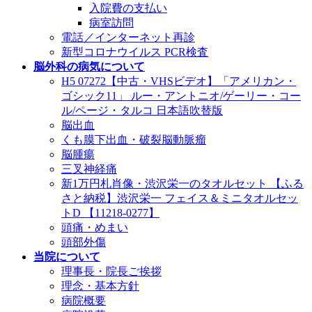
入院費の支払い
病室訪問
電話／インターネット再診
新型コロナウイルス PCR検査
脳外科の病気について
H5 07272【中古・VHSビデオ】「アメリカン・
ゴシック11」 ルー・アントニオ/ゲーリー・コー
ル/ページ・タルコ 日本語吹替版
脳出血
くも膜下出血・破裂脳動脈瘤
脳腫瘍
三叉神経痛
新1万円札肖像・渋沢栄一のタオルセット 【ふる
さと納税】渋沢栄一 フェイス＆ミニタオルセッ
トD 【11218-0277】
頭痛・めまい
頭部外傷
当院について
理事長・院長ご挨拶
理念・基本方針
病院概要