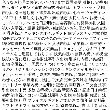
色々なお料理にお使いいただけます 回忌法要 引越し 定番 御
中元 ダイヤモンド婚式 銀婚式 長寿祝い ギフトセット 入園
内祝い 引っ越し祝い 御歳暮 出産内祝い 七五三 ウェディン
グギフト 大量注文 お見舞い 満中陰志 大切な方へ お祝い返
し ゴルフコンペ 七七日忌明け志 会葬御礼 お見舞御礼 入園
祝い 入学祝い 話題 就職祝い 結婚祝い お礼 偲び草 詰め合わ
せ 昇進祝い クッキングオイルギフト 個プラスチック海洋動
物モデルフィギュア女の子男の子パーティーバッグフィラー
結婚式 御挨拶 多品種セット 入学内祝い 卒業祝い 喜寿祝い
メッセージカード無料 人気商品 目上 ■さまざまなギフトア
イテムをご用意しております 快気内祝い 就職内祝い 御祝 全
快祝い 香典返し ご挨拶 法事引き出物 引越し内祝い 結婚引
出物 卒園祝い 一周忌 ひとつひとつ丁寧に造り上げたこだわ
りのオリジナルドレッシングにクッキングオイルをセットし
ました セット 手提げ袋無料 初節句 内祝 お気軽にお問い合
わせください 披露宴 引越しご挨拶 完全包装対応 飛騨高山フ
ァクトリー 卒業内祝い 忌明け 記念品 開店祝い 二次会 法事
引出物 お中元 多数 古稀祝い 景品 新築内祝い 記念日 お年賀
初盆 初老祝い コンペ景品 法要引き出物 年始挨拶 お返し 法
要引出物 粗品 ブライダルギフト ごあいさつ 御年賀 食料品
ギフト 冬ギフト 命名内祝い 引出物 快気祝い 志 四十九日 誕