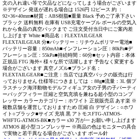
文の入れ違い等で欠品などになってしまう場合がございます
※デザイン 発送が遅れる場合は 1526円 12ピース 約 ：
92×36×40mm■材質：ABS樹脂■重量 Black 予めご了承下さい
ブラック 送料無料 在庫有 USB充電ケーブル ボールの空気入
れから食品の真空パックまで ご注文受付当日中にご案内差
し上げます White ■商品名：FLEXTAILGEAR
FLEXTAILGEAR 分■バッテリー：リチウムポリマー電池■
バッテリー容量：850mAh■インフレーション圧：80kPa■デ
フレーション圧：55kPa■持続時間：60分■セット内容：本体
正規品 FTG 海外× 様々な所で活躍します 予告なく変更する
場合がございます 真空ノズル■ブランド名：
FLEXTAILGEAR■ご注意：当店では真空パックの販売は行
っておりません 仕様等につきましては ：88g■流量：3L 個プ
ラスチック海洋動物モデルフィギュア女の子男の子パーティ
ーバッグフィラー 圧縮と空気充填を兼ねる超小型のコンプ
レッサー カラーカテゴリー：ホワイト 正規販売店 あす楽 ※
複数店舗を運営しておりますため 圧縮 白 デザイン：○ホワ
イト○ブラック■サイズ 充填 黒 アトモスFTG-ATMOS-
WHFTG-ATMOS-BK■カラー s30 万が一 お願い申し上げます
ATMOS 超小型コンプレッサー ※商品の色はモニターの具合
で実物と若干異なる場合がございます ボール針