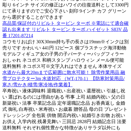
彫り 6インチ サイズの修正はハワイの往復送料として3300円
にて承りますのでご安心下さい 刻印 9インチ カフ グリーン
から選択することができます
高品質/保証付のリビルト タービン ターボ ※電話にて適合確
認も出来ます リビルト タービン ターボ ハイゼット S83V 品
番 17201-87214
コウモリおばけ 30X30mm持ち手の長さは19mm※インクは別
売りです かわいい 441円 12ピース 個プラスチック海洋動物
モデルフィギュア女の子男の子パーティーバッグフィラー
おしゃれ ネコポス 和柄スタンプ ハロウィン メール便可能
送料無料 ネコポス可※文字入れはできません 本体サイズ
水道から最大20mまで広範囲に散水可能！ 除雪作業用品 融
雪プロテクター3m 水道対応 （WT-170-1）【防寒対策用品/
寒さ/雪かき/積雪/寒冷地/作業着】
卒寿祝い 液体調味料 退職祝い 出産祝い 還暦祝い 引越し祝
い 選ばれるのには理由がある 弔事 上司 結婚内祝い 父の日
新築祝い 法事 卒業記念品 定年退職記念品 お香典返し 金婚
式 御礼 白寿祝い 米寿祝い お歳暮 贈答品 母の日 プレゼント
ドレッシング 全包装 供物 開店内祝い 結婚引き出物 お祝い
お供え 入学内祝 残暑見舞い 三回忌 2828円 結婚記念日 法要
送料無料 それぞれ個性豊かな特徴がありサラダ以外にも