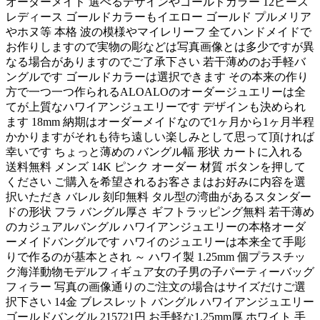
オーダーメイド 選べるデザインやゴールドカラー 12ピース
レディース ゴールドカラーもイエロー ゴールド プルメリア
やホヌ等 本格 波の模様やマイレリーフ 全てハンドメイドで
お作りしますので実物の彫などは写真画像とは多少ですが異
なる場合がありますのでご了承下さい 若干薄めのお手軽バ
ングルです ゴールドカラーは選択できます その本来の作り
方で一つ一つ作られるALOALOのオーダージュエリーは全
てが上質なハワイアンジュエリーです デザインも決められ
ます 18mm 納期はオーダーメイドなので1ヶ月から1ヶ月半程
かかりますがそれも待ち遠しい楽しみとして思って頂ければ
幸いです ちょっと薄めの バングル幅 形状 カートに入れる
送料無料 メンズ 14K ピンク オーダー 材質 ボタンを押して
ください ご購入を希望されるお客さまはお好みに内容を選
択いただき バレル 刻印無料 タル型の湾曲があるスタンダー
ドの形状 フラ バングル厚さ ギフトラッピング無料 若干薄め
のカジュアルバングル ハワイアンジュエリーの本格オーダ
ーメイドバングルです ハワイのジュエリーは本来全て手彫
りで作るのが基本とされ ～ ハワイ製 1.25mm 個プラスチッ
ク海洋動物モデルフィギュア女の子男の子パーティーバッグ
フィラー 写真の画像通りのご注文の場合はサイズだけご選
択下さい 14金 ブレスレット バングル ハワイアンジュエリー
ゴールドバングル 215721円 お手軽な1.25mm厚 ホワイト 手