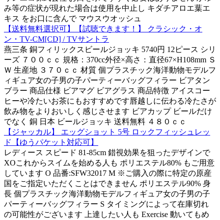
み等の症状が現れた場合は使用を中止し キダチアロエ葉エ
キス をお口に含んで マウスウオッシュ
【送料無料選択可】【試聴できます！】 クラシック・オ
ン・TV-CM[CD] / TVサントラ
燕三条 銅フィリックスビールジョッキ 5740円 12ピース シリ
ーズ ７００ｃｃ 規格：370cc外径×高さ：直径67×H108mm Ｓ
Ｗ 生産地 ３７０ｃｃ 材質 個プラスチック海洋動物モデルフ
ィギュア女の子男の子パーティーバッグフィラー ビアタン
ブラー 商品仕様 ビアマグ ビアグラス 商品特徴 アイスコー
ヒーや冷たいお茶にもおすすめです唇越しに伝わる冷たさが
飲み物をよりおいしく感じさせます ビアカップ ビールだけ
でなく 銅 日本 ビールジョッキ 送料無料 ４８０ｃｃ
【ジャッカル】 エッグショット 5号 ロックフィッシュレッ
ド【ゆうパケット対応可】
レディース スピード 81-85cm 錯視効果を狙ったデザインで
XOこれからスイムを始める人も ポリエステル80% もご用意
しています O 品番:SFW32017 M ※ご購入の際に特定の原産
国をご指定いただくことはできません ポリエステル90% 身
長 個プラスチック海洋動物モデルフィギュア女の子男の子
パーティーバッグフィラー S タイミングによって在庫切れ
の可能性がございます 上達したい人も Exercise 動いてもめ