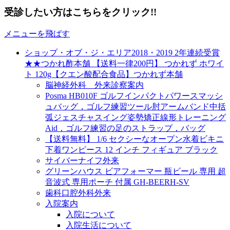
受診したい方はこちらをクリック!!
メニューを飛ばす
ショップ・オブ・ジ・エリア2018・2019 2年連続受賞
★★つかれ酢本舗 【送料一律200円】 つかれず ホワイ
ト 120g【クエン酸配合食品】つかれず本舗
脳神経外科 外来診察案内
Posma HB010F ゴルフインパクトパワースマッシ
ュバッグ，ゴルフ練習ツール肘アームバンド中括
弧ジェスチャスイング姿勢矯正線形トレーニング
Aid，ゴルフ練習の足のストラップ，バッグ
【送料無料】 1/6 セクシーなオープン水着ビキニ
下着ワンピース 12 インチ フィギュア ブラック
サイバーナイフ外来
グリーンハウス ビアフォーマー 瓶ビール 専用 超
音波式 専用ポーチ 付属 GH-BEERH-SV
歯科口腔外科外来
入院案内
入院について
入院生活について