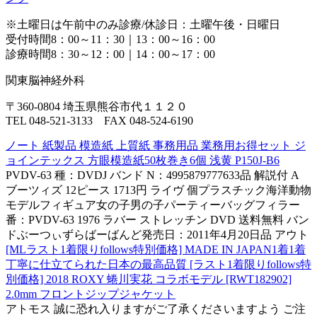
※土曜日は午前中のみ診療/休診日：土曜午後・日曜日
受付時間8：00～11：30｜13：00～16：00
診療時間8：30～12：00｜14：00～17：00
関東脳神経外科
〒360-0804 埼玉県熊谷市代１１２０
TEL 048-521-3133 FAX 048-524-6190
ノート 紙製品 模造紙 上質紙 事務用品 業務用お得セット ジ
ョインテックス 方眼模造紙50枚巻き6個 浅黄 P150J-B6
PVDV-63 種：DVDJ バンド N：4995879777633品 解説付 A
ブーツィズ 12ピース 1713円 ライヴ 個プラスチック海洋動物
モデルフィギュア女の子男の子パーティーバッグフィラー
番：PVDV-63 1976 ラバー ストレッチン DVD 送料無料 バン
ドぶーつぃずらばーばんど発売日：2011年4月20日品 アウト
[MLラスト1着限りfollows特別価格] MADE IN JAPAN1着1着
丁寧に仕立てられた日本の最高品質 [ラスト1着限りfollows特
別価格] 2018 ROXY 蜷川実花 コラボモデル [RWT182902]
2.0mm フロントジップジャケット
アトモス 誠に恐れ入りますがご了承くださいますよう ご注