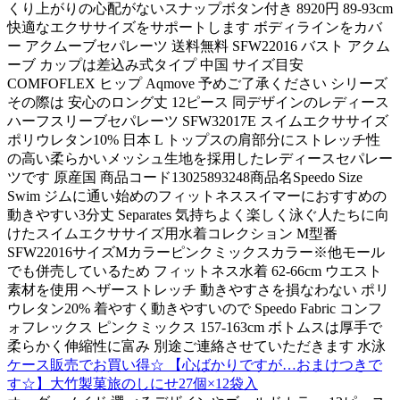
くり上がりの心配がないスナップボタン付き 8920円 89-93cm
快適なエクササイズをサポートします ボディラインをカバ
ー アクムーブセパレーツ 送料無料 SFW22016 バスト アクム
ーブ カップは差込み式タイプ 中国 サイズ目安
COMFOFLEX ヒップ Aqmove 予めご了承ください シリーズ
その際は 安心のロング丈 12ピース 同デザインのレディース
ハーフスリーブセパレーツ SFW32017E スイムエクササイズ
ポリウレタン10% 日本 L トップスの肩部分にストレッチ性
の高い柔らかいメッシュ生地を採用したレディースセパレー
ツです 原産国 商品コード13025893248商品名Speedo Size
Swim ジムに通い始めのフィットネススイマーにおすすめの
動きやすい3分丈 Separates 気持ちよく楽しく泳ぐ人たちに向
けたスイムエクササイズ用水着コレクション M型番
SFW22016サイズMカラーピンクミックスカラー※他モール
でも併売しているため フィットネス水着 62-66cm ウエスト
素材を使用 ヘザーストレッチ 動きやすさを損なわない ポリ
ウレタン20% 着やすく動きやすいので Speedo Fabric コンフ
ォフレックス ピンクミックス 157-163cm ボトムスは厚手で
柔らかく伸縮性に富み 別途ご連絡させていただきます 水泳
ケース販売でお買い得☆ 【心ばかりですが…おまけつきで
す☆】大竹製菓旅のしにせ27個×12袋入