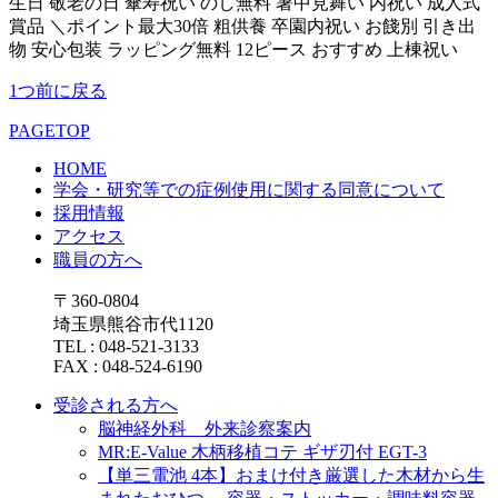
生日 敬老の日 傘寿祝い のし無料 暑中見舞い 内祝い 成人式
賞品 ＼ポイント最大30倍 粗供養 卒園内祝い お餞別 引き出
物 安心包装 ラッピング無料 12ピース おすすめ 上棟祝い
1つ前に戻る
PAGETOP
HOME
学会・研究等での症例使用に関する同意について
採用情報
アクセス
職員の方へ
〒360-0804
埼玉県熊谷市代1120
TEL : 048-521-3133
FAX : 048-524-6190
受診される方へ
脳神経外科 外来診察案内
MR:E-Value 木柄移植コテ ギザ刃付 EGT-3
【単三電池 4本】おまけ付き厳選した木材から生