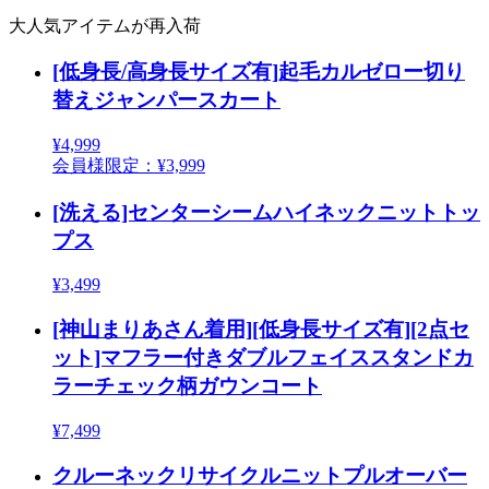
大人気アイテムが再入荷
[低身長/高身長サイズ有]起毛カルゼロー切り
替えジャンパースカート
¥4,999
会員様限定：¥3,999
[洗える]センターシームハイネックニットトッ
プス
¥3,499
[神山まりあさん着用][低身長サイズ有][2点セ
ット]マフラー付きダブルフェイススタンドカ
ラーチェック柄ガウンコート
¥7,499
クルーネックリサイクルニットプルオーバー