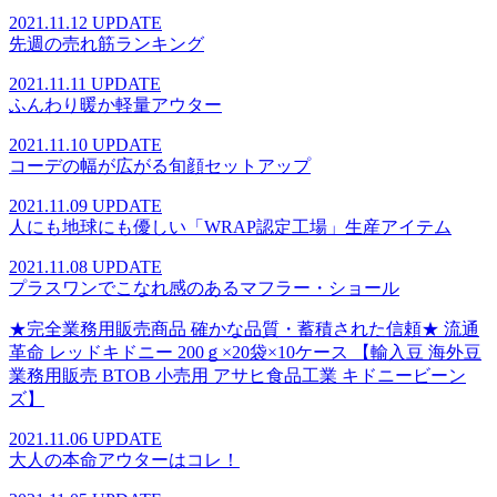
2021.11.12 UPDATE
先週の売れ筋ランキング
2021.11.11 UPDATE
ふんわり暖か軽量アウター
2021.11.10 UPDATE
コーデの幅が広がる旬顔セットアップ
2021.11.09 UPDATE
人にも地球にも優しい「WRAP認定工場」生産アイテム
2021.11.08 UPDATE
プラスワンでこなれ感のあるマフラー・ショール
★完全業務用販売商品 確かな品質・蓄積された信頼★ 流通
革命 レッドキドニー 200ｇ×20袋×10ケース 【輸入豆 海外豆
業務用販売 BTOB 小売用 アサヒ食品工業 キドニービーン
ズ】
2021.11.06 UPDATE
大人の本命アウターはコレ！