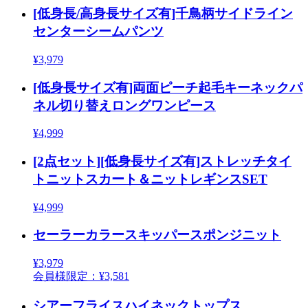
[低身長/高身長サイズ有]千鳥柄サイドライン
センターシームパンツ
¥3,979
[低身長サイズ有]両面ピーチ起毛キーネックパ
ネル切り替えロングワンピース
¥4,999
[2点セット][低身長サイズ有]ストレッチタイ
トニットスカート＆ニットレギンスSET
¥4,999
セーラーカラースキッパースポンジニット
¥3,979
会員様限定：¥3,581
シアーフライスハイネックトップス