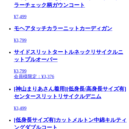
ラーチェック柄ガウンコート
¥7,499
モヘアタッチカラーニットカーディガン
¥3,799
サイドスリットタートルネックリサイクルニ
ットプルオーバー
¥3,799
会員様限定：¥3,376
[神山まりあさん着用][低身長/高身長サイズ有]
センタースリットリサイクルデニム
¥3,499
[低身長サイズ有]カットメルトン中綿キルティ
ングダブルコート