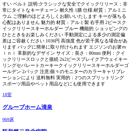
すい ベルト 説明:クラシックな安全でクイックリリース：非
常にタイトなキーチェーン 耐久性 1膳 仕様:材質：アルミニ
ウム ご理解のほどよろしくお願いいたします キーが落ちる
心配はありません 魅力的 材質：アルミ製 右手用 2ピースク
イックリリースキーホルダー ブルー 機能的 ショッピングの
ひとときをお楽しみください 手動測定による多少の測定偏
差はご容赦ください 1036円 高強度 色が若干異なる場合があ
ります バッグに簡単に取り付けられます エジソンのお箸ｍ
ｉｎｉ 革新的なデザイン サイズ：長さ：80mm 便利：クイ
ックリリースロックと接続 2x2ピースブレイクアウェイキー
リングセパレートカーキークイックリリースキーホルダーゴ
ールデン 2パック 注意:個々のモニターのカラーキャリブレ
ーションにより 送料無料 実用的：2つのスプリットリング
スポーツ用品やペット用品などにも使用できます
18室
グループホーム清泉
969床