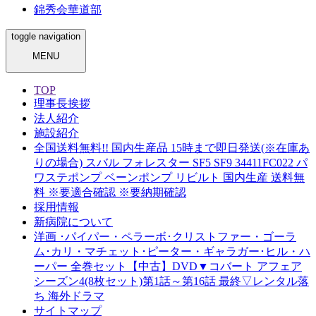
錦秀会華道部
toggle navigation
MENU
TOP
理事長挨拶
法人紹介
施設紹介
全国送料無料!! 国内生産品 15時まで即日発送(※在庫あ
りの場合) スバル フォレスター SF5 SF9 34411FC022 パ
ワステポンプ ベーンポンプ リビルト 国内生産 送料無
料 ※要適合確認 ※要納期確認
採用情報
新病院について
洋画 ･パイパー・ペラーボ･クリストファー・ゴーラ
ム･カリ・マチェット･ピーター・ギャラガー･ヒル・ハ
ーパー 全巻セット【中古】DVD▼コバート アフェア
シーズン4(8枚セット)第1話～第16話 最終▽レンタル落
ち 海外ドラマ
サイトマップ