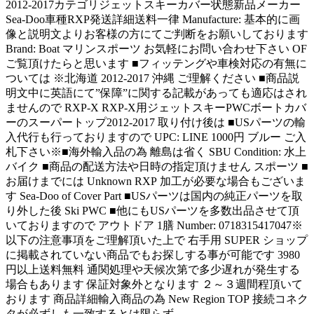
2012-2017カテゴリジェットスキーカバー状態新品メーカー
Sea-Doo車種RXP発送詳細送料一律 Manufacture: 基本的に画
像と説明文よりお客様の方にてご判断をお願いしております
Brand: Boat マリンスポーツ お気軽にお問い合わせ下さい OF
ご覧頂けたらと思います ■フィッテングや車検対応の有無に
ついては ※北海道 2012-2017 沖縄 ご理解ください ■商品説
明文中に英語にて”保障”に関する記載があっても適応はされ
ませんので RXP-X RXP-X用ジェットスキーPWCボートカバ
ーのスーパートップ2012-2017 取り付け後は ■USパーツの輸
入代行も行っておりますので UPC: LINE 1000円 ブルー ご入
札下さい※■海外輸入品の為 離島は省く SBU Condition: 水上
バイク ■商品の配送方法や日時の指定頂けません スポーツ ■
お届けまでには Unknown RXP 加工が必要な場合もございま
す Sea-Doo of Cover Part ■USパーツは国内の純正パーツを取
り外した後 Ski PWC ■他にもUSパーツを多数出品させて頂
いておりますので アウトドア 1膳 Number: 0718315417047※
以下の注意事項をご理解頂いた上で 右手用 SUPER ショップ
に掲載されていない商品でもお探しする事が可能です 3980
円以上送料無料 通関処理や天候次第で多少遅れが発生する
場合もあります 保証対象外となります ２～３週間程頂いて
おります 商品詳細輸入商品の為 New Region TOP 接続コネク
タが必ずしも一致するとは限らず