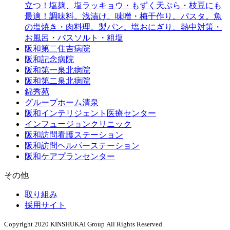
立つ！塩麹、塩ラッキョウ・もずく天ぷら・枝豆にも
最適！調味料。浅漬け。味噌・梅干作り。パスタ。魚
の塩焼き・肉料理。製パン。塩おにぎり。熱中対策・
お風呂・バスソルト・粗塩
阪和第二住吉病院
阪和記念病院
阪和第一泉北病院
阪和第二泉北病院
錦秀苑
グループホーム清泉
阪和インテリジェント医療センター
インフュージョンクリニック
阪和訪問看護ステーション
阪和訪問ヘルパーステーション
阪和ケアプランセンター
その他
取り組み
採用サイト
Copyright 2020 KINSHUKAI Group All Rights Reserved.