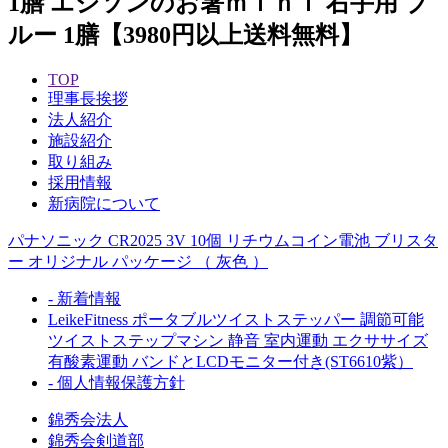
1膳 エジソンのお箸ｍｉｎｉ 右手用 ブ
ルー 1膳【3980円以上送料無料】
TOP
理事長挨拶
法人紹介
施設紹介
取り組み
採用情報
新病院について
パナソニック CR2025 3V 10個 リチウムコイン電池 ブリスタ
ー オリジナル パッケージ （ 灰色 ）
- 新着情報
LeikeFitness ポータブルツイストステッパー 調節可能
ツイストステップマシン 静音 室内運動 エクササイズ
有酸素運動 バンドとLCDモニター付き(ST6610紫）
- 個人情報保護方針
錦秀会法人
錦秀会剣道部