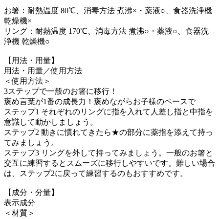
お箸：耐熱温度 80℃、消毒方法 煮沸×・薬液○、食器洗浄機
乾燥機×
リング：耐熱温度 170℃、消毒方法 煮沸○・薬液○、食器洗
浄機 乾燥機○
【用法・用量】
用法・用量／使用方法
＜使用方法＞
3ステップで一般のお箸に移行！
褒め言葉が1番の成長力！褒めながらお子様のペースで
ステップ1 それぞれのリングに指を入れて人差し指と中指を
意識して動かしましょう。
ステップ2 動きに慣れてきたら★の部分に薬指を添えて持っ
てみましょう。
ステップ3 リングを外して持ってみましょう。一般のお箸と
交互に練習するとスムーズに移行しやすいです。難しい場合
は、ステップ2に戻って練習するのもおすすめです。
【成分・分量】
表示成分
＜材質＞