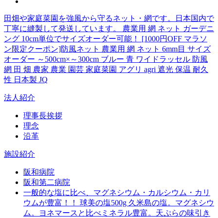
田畑や家庭菜園を強風から守るネット・網です。日本国内で
丁寧に縫製して発送しています。 農業用 網 ネット ガーデニ
ング 10cm単位でサイズオーダー可能！ [1000円OFF マラソ
ン限定クーポン]防風ネット 農業用 網 ネット 6mm目 サイズ
オーダー ～500cm×～300cm ブルー 青 ワイドラッセル 防風
網 田 畑 農家 農業 園芸 家庭菜園 アグリ agri 遮光 保温 耐久
性 日本製 JQ
法人紹介
理事長挨拶
理念
沿革
施設紹介
阪和病院
阪和第二病院
一般的な塩に比べ、マグネシウム・カルシウム・カリ
ウムが豊富！！ 球美の塩500g 久米島の塩。マグネシウ
ム。ヨネマースと比べミネラル豊富。天ぷらの味引き