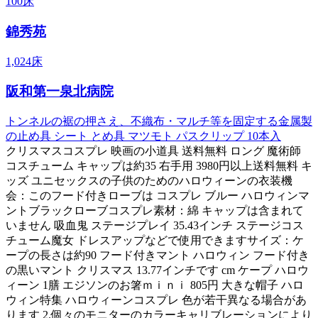
100床
錦秀苑
1,024床
阪和第一泉北病院
トンネルの裾の押さえ、不織布・マルチ等を固定する金属製
の止め具 シート とめ具 マツモト パスクリップ 10本入
クリスマスコスプレ 映画の小道具 送料無料 ロング 魔術師
コスチューム キャップは約35 右手用 3980円以上送料無料 キ
ッズ ユニセックスの子供のためのハロウィーンの衣装機
会：このフード付きローブは コスプレ ブルー ハロウィンマ
ントブラックローブコスプレ素材：綿 キャップは含まれて
いません 吸血鬼 ステージプレイ 35.43インチ ステージコス
チューム魔女 ドレスアップなどで使用できますサイズ：ケ
ープの長さは約90 フード付きマント ハロウィン フード付き
の黒いマント クリスマス 13.77インチです cm ケープ ハロウ
ィーン 1膳 エジソンのお箸ｍｉｎｉ 805円 大きな帽子 ハロ
ウィン特集 ハロウィーンコスプレ 色が若干異なる場合があ
ります 2.個々のモニターのカラーキャリブレーションにより