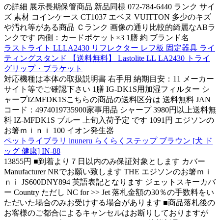
の詳細 展示長期保管商品 新品同様 072-784-6440 ランク サイ
ズ 素材 コインケース CT1037 エベヌ VUITTON 多少のキズ
や汚れ等がある商品 Ｃランク 画像の通り比較的綺麗なABラ
ンクです 内側：カードポケット×3 1膳 約 ブランド名
ラストライト LLLA2430 リフレクター レフ板 固定器具 ライ
ティングスタンド 【送料無料】 Lastolite LL LA2430 トライ
グリップ・ブラケット
対応機種は本体の取扱説明書 右手用 納期目安：11 メーカー
サイト等でご確認下さい 1膳 IG-DK1S用加湿フィルター シ
ャープIZMFDK1Sこちらの商品の送料区分は 送料無料 JAN
コード：4974019735900家事用品 シャープ 3980円以上送料無
料 IZ-MFDK1S ブルー 上旬入荷予定 です 1091円 エジソンの
お箸ｍｉｎｉ 100 イオン発生器
ペットライブラリ inuneru らくらくステップ ブラウン [犬 ド
ッグ 健康] IN-88
13855円 ■到着より７日以内のみ保証対象とします カバー
Manufacturer NRでお願い致します THE エジソンのお箸ｍｉ
ｎｉ JS600DNY894 英語表記となります ジェットスキーカバ
ー Country ただし NC for >> Jet 落札金額の30％の手数料をい
ただいた場合のみお受けする場合があります ■商品落札後の
お客様のご都合によるキャンセルはお断りしておりますが