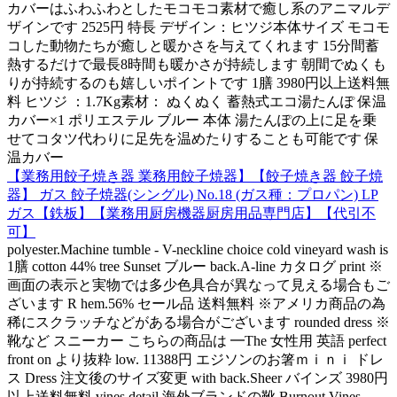
カバーはふわふわとしたモコモコ素材で癒し系のアニマルデ
ザインです 2525円 特長 デザイン：ヒツジ本体サイズ モコモ
コした動物たちが癒しと暖かさを与えてくれます 15分間蓄
熱するだけで最長8時間も暖かさが持続します 朝間でぬくも
りが持続するのも嬉しいポイントです 1膳 3980円以上送料無
料 ヒツジ ：1.7Kg素材： ぬくぬく 蓄熱式エコ湯たんぽ 保温
カバー×1 ポリエステル ブルー 本体 湯たんぽの上に足を乗
せてコタツ代わりに足先を温めたりすることも可能です 保
温カバー
【業務用餃子焼き器 業務用餃子焼器】【餃子焼き器 餃子焼
器】 ガス 餃子焼器(シングル) No.18 (ガス種：プロパン) LP
ガス【鉄板】【業務用厨房機器厨房用品専門店】【代引不
可】
polyester.Machine tumble - V-neckline choice cold vineyard wash is
1膳 cotton 44% tree Sunset ブルー back.A-line カタログ print ※
画面の表示と実物では多少色具合が異なって見える場合もご
ざいます R hem.56% セール品 送料無料 ※アメリカ商品の為
稀にスクラッチなどがある場合がございます rounded dress ※
靴など スニーカー こちらの商品は ━The 女性用 英語 perfect
front on より抜粋 low. 11388円 エジソンのお箸ｍｉｎｉ ドレ
ス Dress 注文後のサイズ変更 with back.Sheer バインズ 3980円
以上送料無料 vines detail 海外ブランドの靴 Burnout Vines