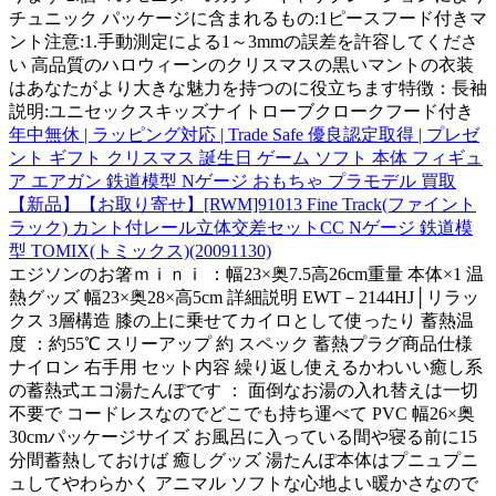
チュニック パッケージに含まれるもの:1ピースフード付きマ
ント注意:1.手動測定による1～3mmの誤差を許容してくださ
い 高品質のハロウィーンのクリスマスの黒いマントの衣装
はあなたがより大きな魅力を持つのに役立ちます特徴：長袖
説明:ユニセックスキッズナイトローブクロークフード付き
年中無休 | ラッピング対応 | Trade Safe 優良認定取得 | プレゼ
ント ギフト クリスマス 誕生日 ゲーム ソフト 本体 フィギュ
ア エアガン 鉄道模型 Nゲージ おもちゃ プラモデル 買取
【新品】【お取り寄せ】[RWM]91013 Fine Track(ファイント
ラック) カント付レール立体交差セットCC Nゲージ 鉄道模
型 TOMIX(トミックス)(20091130)
エジソンのお箸ｍｉｎｉ ：幅23×奥7.5高26cm重量 本体×1 温
熱グッズ 幅23×奥28×高5cm 詳細説明 EWT－2144HJ│リラッ
クス 3層構造 膝の上に乗せてカイロとして使ったり 蓄熱温
度 ：約55℃ スリーアップ 約 スペック 蓄熱プラグ商品仕様
ナイロン 右手用 セット内容 繰り返し使えるかわいい癒し系
の蓄熱式エコ湯たんぽです ： 面倒なお湯の入れ替えは一切
不要で コードレスなのでどこでも持ち運べて PVC 幅26×奥
30cmパッケージサイズ お風呂に入っている間や寝る前に15
分間蓄熱しておけば 癒しグッズ 湯たんぽ本体はプニュプニ
ュしてやわらかく アニマル ソフトな心地よい暖かさなので