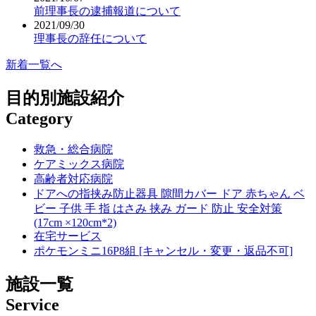
前理事長の逮捕報道について
2021/09/30
理事長の辞任について
新着一覧へ
目的別施設紹介
Category
救急・総合病院
ケアミックス病院
高齢者対応病院
ドアへの指挟み防止器具 隙間カバー ドア 赤ちゃん ベ
ビー 子供 手 指 はさみ 挟み ガード 防止 安全対策
(17cm ×120cm*2)
在宅サービス
ポケモンミニ16P8組 [キャンセル・変更・返品不可]
施設一覧
Service