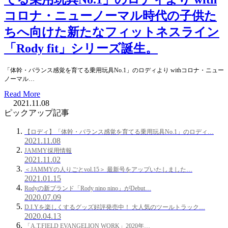
コロナ・ニューノーマル時代の子供た
ちへ向けた新たなフィットネスライン
「Rody fit」シリーズ誕生。
「体幹・バランス感覚を育てる乗用玩具No.1」のロディより withコロナ・ニュー
ノーマル…
Read More
2021.11.08
ピックアップ記事
【ロディ】「体幹・バランス感覚を育てる乗用玩具No.1」のロディ…
2021.11.08
JAMMY採用情報
2021.11.02
＜JAMMYの人りごとvol.15＞ 最新号をアップいたしました…
2021.01.15
Rodyの新ブランド「Rody nino nino」がDebut…
2020.07.09
D.I.Yを楽しくするグッズ好評発売中！ 大人気のツールトラック…
2020.04.13
「A.T.FIELD EVANGELION WORK」2020年…