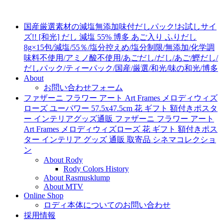
国産厳選素材の減塩無添加味付だしパック!お試しサイ
ズ!! [和光] だし 減塩 55% 博多 あご入り ふりだし
8g×15包/減塩/55％/塩分控えめ/塩分制限/無添加/化学調
味料不使用/アミノ酸不使用/あごだし/だし/あご/鰹だし/
だしパック/ティーパック/国産/厳選/和光/味の和光/博多
About
お問い合わせフォーム
ファザーニ フラワー アート Art Frames メロディウィズ
ローズ ユーパワー 57.5x47.5cm 花 ギフト 額付きポスタ
ー インテリアグッズ通販 ファザーニ フラワー アート
Art Frames メロディウィズローズ 花 ギフト 額付きポス
ター インテリア グッズ 通販 取寄品 シネマコレクショ
ン
About Rody
Rody Colors History
About Rasmusklump
About MTV
Online Shop
ロディ本体についてのお問い合わせ
採用情報