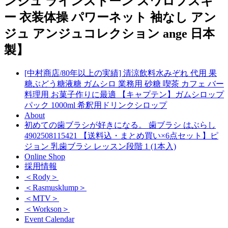
ンジュ ラインストーン スワロフスキ
ー 衣装体操 パワーネット 袖なし アン
ジュ アンジュコレクション ange 日本
製】
[中村商店/80年以上の実績] 清涼飲料水みぞれ 代用 果
糖ぶどう糖液糖 ガムシロ 業務用 砂糖 喫茶 カフェ バー
料理用 お菓子作りに最適 【キャプテン】ガムシロップ
パック 1000ml 希釈用ドリンクシロップ
About
初めての歯ブラシが好きになる。 歯ブラシ はぶらし
4902508115421 【送料込・まとめ買い×6点セット】ピ
ジョン 乳歯ブラシ レッスン段階 1 (1本入)
Online Shop
採用情報
＜Rody＞
＜Rasmusklump＞
＜MTV＞
＜Workson＞
Event Calendar