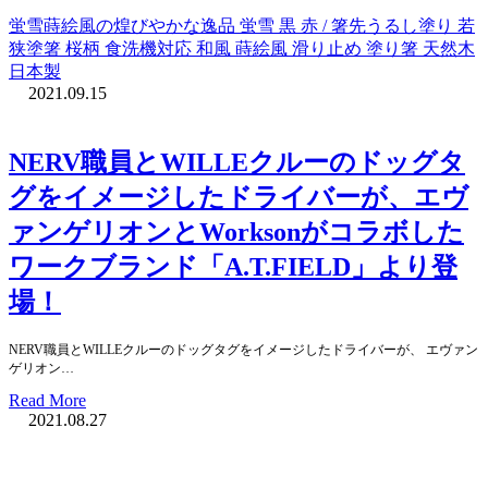
蛍雪蒔絵風の煌びやかな逸品 蛍雪 黒 赤 / 箸先うるし塗り 若
狭塗箸 桜柄 食洗機対応 和風 蒔絵風 滑り止め 塗り箸 天然木
日本製
2021.09.15
NERV職員とWILLEクルーのドッグタ
グをイメージしたドライバーが、エヴ
ァンゲリオンとWorksonがコラボした
ワークブランド「A.T.FIELD」より登
場！
NERV職員とWILLEクルーのドッグタグをイメージしたドライバーが、 エヴァン
ゲリオン…
Read More
2021.08.27