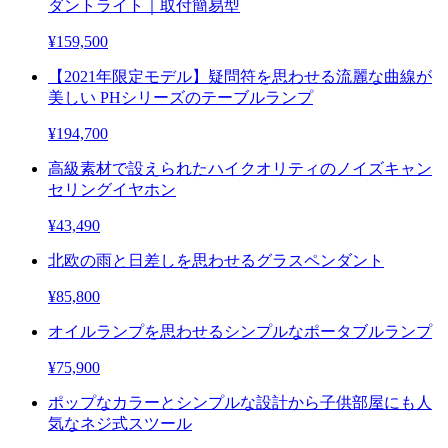
ダントライト｜取付簡易型
¥159,500
【2021年限定モデル】疑問符を思わせる流麗な曲線が
美しい PHシリーズのテーブルランプ
¥194,700
高級素材で設えられたハイクオリティのノイズキャン
セリングイヤホン
¥43,490
北欧の雨と日差しを思わせるグラスペンダント
¥85,800
オイルランプを思わせるシンプルなポータブルランプ
¥75,900
ポップなカラーとシンプルな設計から子供部屋にも人
気なネジ式スツール