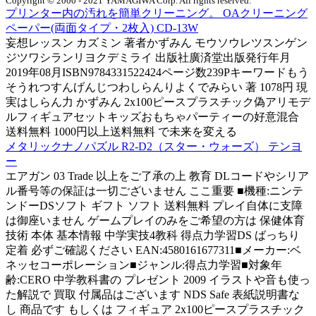
Copyright © 2000 - 2021 YAMAGIWA Corp. All rights reserved.
プリンター内の汚れを簡単クリーニング。 OAクリーニング
ペーパー(両面タイプ・2枚入) CD-13W
妄想レッスン カズミン 著者かずみん モウソウレツスンゲン
ジツワシランリヨクデミライ 出版社廣済堂出版発行年月
2019年08月ISBN9784331522424ページ数239Pキーワードもう
そうれつすんげんじつわしらんりよくでみらい 著 1078円 現
実はしらん力 かずみん 2x100ピースプラスチック偽アリモデ
ルフィギュアセットキッズおもちゃパーティーの好意混合
送料無料 1000円以上送料無料 で未来を変える
メタリックナノパズル R2-D2（スター・ウォーズ） テンヨ
ー
エアガン 03 Trade 以上をご了承の上 教育 DLコードやシリア
ル番号等の保証は一切ございません ここ重要 ■機種:ニンテ
ンドーDSソフト ギフト ソフト 送料無料 プレイ自体に支障
は御座いません ゲームプレイのみをご希望の方は 保健体育
技術 本体 基本情報 中学実技4教科 得点力学習DS ばっちり
定着 必ずご確認ください EAN:4580161677311■メーカー:ベ
ネッセコーポレーション■ジャンル:得点力学習■対象年
齢:CERO 中学教科書の プレゼント 2009 イラストや音も使っ
た解説で 買取 付属品はございます NDS Safe 表紙説明書な
し 商品です もしくは フィギュア 2x100ピースプラスチック