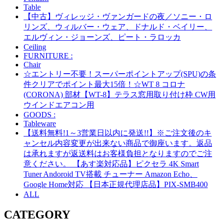
Table
【中古】ヴィレッジ・ヴァンガードの夜／ソニー・ロ
リンズ、ウィルバー・ウェア、ドナルド・ベイリー、
エルヴィン・ジョーンズ、ピート・ラロッカ
Ceiling
FURNITURE :
Chair
☆エントリー不要！スーパーポイントアップ(SPU)の条
件クリアでポイント最大15倍！☆WT 8 コロナ
(CORONA) 部材【WT-8】テラス窓用取り付け枠 CW用
ウインドエアコン用
GOODS :
Tableware
【送料無料!1～3営業日以内に発送!!】※ご注文後のキ
ャンセル内容変更が出来ない商品で御座います。返品
は承れますが返送料はお客様負担となりますのでご注
意ください。 【あす楽対応品】ピクセラ 4K Smart
Tuner Andoroid TV搭載 チューナー Amazon Echo、
Google Home対応 【日本正規代理店品】PIX-SMB400
ALL
CATEGORY