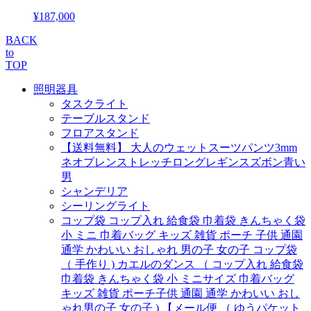
¥187,000
BACK
to
TOP
照明器具
タスクライト
テーブルスタンド
フロアスタンド
【送料無料】 大人のウェットスーツパンツ3mm
ネオプレンストレッチロングレギンスズボン青い
男
シャンデリア
シーリングライト
コップ袋 コップ入れ 給食袋 巾着袋 きんちゃく袋
小 ミニ 巾着バッグ キッズ 雑貨 ポーチ 子供 通園
通学 かわいい おしゃれ 男の子 女の子 コップ袋
（ 手作り ) カエルのダンス （ コップ入れ 給食袋
巾着袋 きんちゃく袋 小 ミニサイズ 巾着バッグ
キッズ 雑貨 ポーチ子供 通園 通学 かわいい おし
ゃれ男の子 女の子 ) 【メール便 （ ゆうパケット