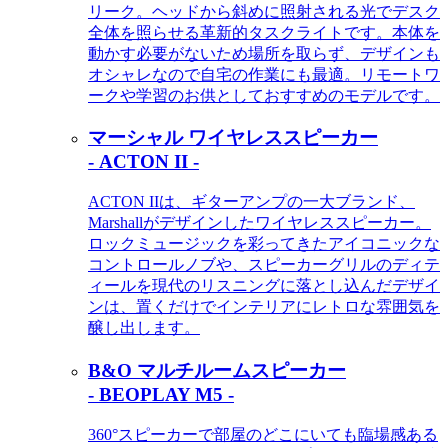
リーク。ヘッドから斜めに照射される光でデスク
全体を照らせる革新的タスクライトです。本体を
動かす必要がないため場所を取らず、デザインも
オシャレなので自宅の作業にも最適。リモートワ
ークや学習のお供としておすすめのモデルです。
マーシャル ワイヤレススピーカー
- ACTON II -
ACTON IIは、ギターアンプの一大ブランド、
Marshallがデザインしたワイヤレススピーカー。
ロックミュージックを彩ってきたアイコニックな
コントロールノブや、スピーカーグリルのディテ
ィールを現代のリスニングに落とし込んだデザイ
ンは、置くだけでインテリアにレトロな雰囲気を
醸し出します。
B&O マルチルームスピーカー
- BEOPLAY M5 -
360°スピーカーで部屋のどこにいても臨場感ある