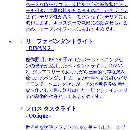
ペースな収納ワゴン。支柱を中心に螺旋状にトレ
ーを引き出す機能性をそのまま形にしたデザイン
はインテリア性が高く、モダンなインテリアにも
調和します。キャスターで気軽に移動させられる
ため、オープンオフィスにもおすすめです。
リーファ ペンダントライト
- DIVAN 2 -
傑作照明、PH 5を手がけたポール・ヘニングセ
ンの息子が設計したペンダントライト、DIVAN
2。グレアフリーでありながら圧倒的な存在感を
放つこのペンダントは、父の仕事を受け継いだサ
イモン P・ヘニングセンが、その照明哲学を新た
な名作として世に送り出した一灯です。インテリ
アの象徴的存在としておすすめです。
フロス タスクライト
- Oblique -
世界的な照明ブランドFLOSが生み出した、オブ