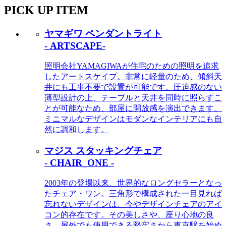
PICK UP ITEM
ヤマギワ ペンダントライト
- ARTSCAPE-
照明会社YAMAGIWAが住宅のための照明を追求
したアートスケイプ。非常に軽量のため、傾斜天
井にも工事不要で設置が可能です。圧迫感のない
薄型設計の上、テーブルと天井を同時に照らすこ
とが可能なため、部屋に開放感を演出できます。
ミニマルなデザインはモダンなインテリアにも自
然に調和します。
マジス スタッキングチェア
- CHAIR_ONE -
2003年の登場以来、世界的なロングセラーとなっ
たチェア・ワン。三角形で構成された一目見れば
忘れないデザインは、今やデザインチェアのアイ
コン的存在です。その美しさや、座り心地の良
さ、屋外でも使用できる堅牢さから東京駅を始め