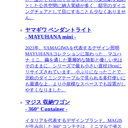
とした公共空間に納入実績が多く、邸宅のダイニ
ングチェアとして目にすることも少なくありませ
ん。
ヤマギワ ペンダントライト
- MAYUHANA mini -
2021年、YAMAGIWAを代表するデザイン照明
MAYUHANAコレクションに加わった、マユハ
ナ ミニ。繭を通した重層的な陰影と優しい光は
そのままに、シリーズで最も小さい直径19cmに
リサイズされています。小ぶりになったことで、
北欧のダイニングテーブルで見られる多灯使いに
も最適な上、より小規模なスペースでも設置がし
やすくなりました。
マジス 収納ワゴン
- 360° Container -
イタリアを代表するデザインブランド、MAGIS
が生み出した360° コンテナは、ミニマルで省ス