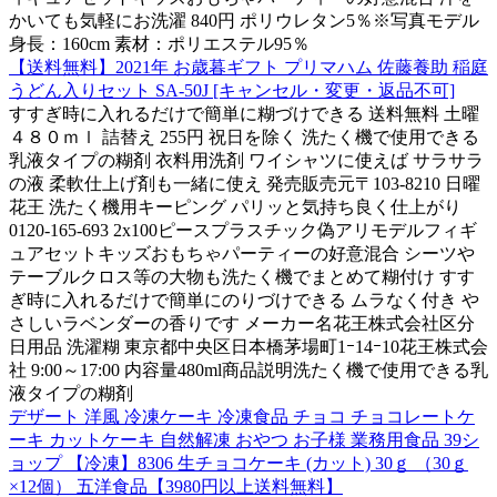
かいても気軽にお洗濯 840円 ポリウレタン5％※写真モデル
身長：160cm 素材：ポリエステル95％
【送料無料】2021年 お歳暮ギフト プリマハム 佐藤養助 稲庭
うどん入りセット SA-50J [キャンセル・変更・返品不可]
すすぎ時に入れるだけで簡単に糊づけできる 送料無料 土曜
４８０ｍｌ 詰替え 255円 祝日を除く 洗たく機で使用できる
乳液タイプの糊剤 衣料用洗剤 ワイシャツに使えば サラサラ
の液 柔軟仕上げ剤も一緒に使え 発売販売元〒103-8210 日曜
花王 洗たく機用キーピング パリッと気持ち良く仕上がり
0120-165-693 2x100ピースプラスチック偽アリモデルフィギ
ュアセットキッズおもちゃパーティーの好意混合 シーツや
テーブルクロス等の大物も洗たく機でまとめて糊付け すす
ぎ時に入れるだけで簡単にのりづけできる ムラなく付き や
さしいラベンダーの香りです メーカー名花王株式会社区分
日用品 洗濯糊 東京都中央区日本橋茅場町1ｰ14ｰ10花王株式会
社 9:00～17:00 内容量480ml商品説明洗たく機で使用できる乳
液タイプの糊剤
デザート 洋風 冷凍ケーキ 冷凍食品 チョコ チョコレートケ
ーキ カットケーキ 自然解凍 おやつ お子様 業務用食品 39シ
ョップ 【冷凍】8306 生チョコケーキ (カット) 30ｇ （30ｇ
×12個） 五洋食品【3980円以上送料無料】