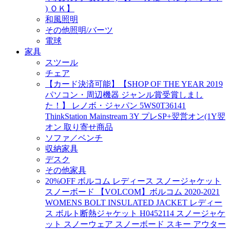
) ＯＫ】
和風照明
その他照明/バーツ
電球
家具
スツール
チェア
【カード決済可能】【SHOP OF THE YEAR 2019
パソコン・周辺機器 ジャンル賞受賞しまし
た！】 レノボ・ジャパン 5WS0T36141
ThinkStation Mainstream 3Y プレSP+翌営オン(1Y翌
オン 取り寄せ商品
ソファ／ベンチ
収納家具
デスク
その他家具
20%OFF ボルコム レディース スノージャケット
スノーボード 【VOLCOM】ボルコム 2020-2021
WOMENS BOLT INSULATED JACKET レディー
ス ボルト断熱ジャケット H0452114 スノージャケ
ット スノーウェア スノーボード スキー アウター