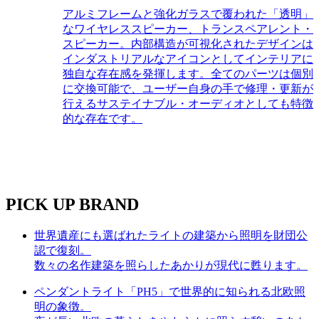
アルミフレームと強化ガラスで覆われた「透明」
なワイヤレススピーカー、トランスペアレント・
スピーカー。内部構造が可視化されたデザインは
インダストリアルなアイコンとしてインテリアに
独自な存在感を発揮します。全てのパーツは個別
に交換可能で、ユーザー自身の手で修理・更新が
行えるサステイナブル・オーディオとしても特徴
的な存在です。
PICK UP BRAND
世界遺産にも選ばれたライトの建築から照明を財団公
認で復刻。
数々の名作建築を照らしたあかりが現代に甦ります。
ペンダントライト「PH5」で世界的に知られる北欧照
明の象徴。