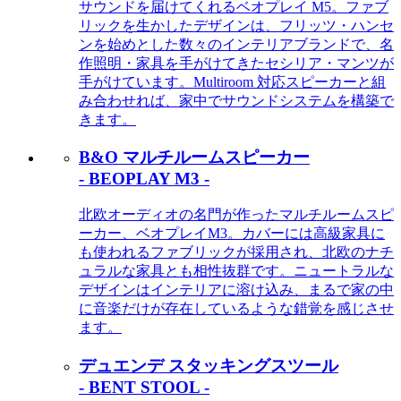
サウンドを届けてくれるベオプレイ M5。ファブ
リックを生かしたデザインは、フリッツ・ハンセ
ンを始めとした数々のインテリアブランドで、名
作照明・家具を手がけてきたセシリア・マンツが
手がけています。Multiroom 対応スピーカーと組
み合わせれば、家中でサウンドシステムを構築で
きます。
B&O マルチルームスピーカー
- BEOPLAY M3 -
北欧オーディオの名門が作ったマルチルームスピ
ーカー、ベオプレイM3。カバーには高級家具に
も使われるファブリックが採用され、北欧のナチ
ュラルな家具とも相性抜群です。ニュートラルな
デザインはインテリアに溶け込み、まるで家の中
に音楽だけが存在しているような錯覚を感じさせ
ます。
デュエンデ スタッキングスツール
- BENT STOOL -