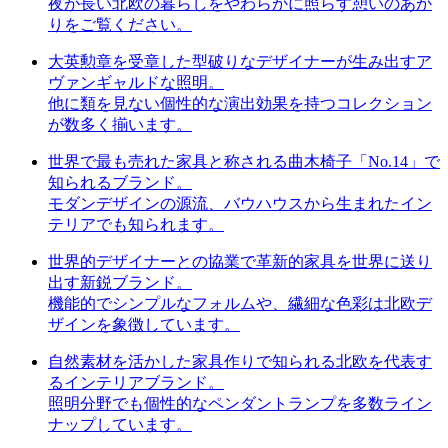
夜が長い北欧の暮らしをやわらかに照らす憩いのあか
りをご覧ください。
大英勲章を受章した型破りなデザイナーが生み出すア
ヴァンギャルドな照明。
他に類を見ない個性的な演出効果を持つコレクション
が数多く揃います。
世界で最も売れた家具と称される​曲木椅子「No.14」で
知られるブランド。
モダンデザインの源流、バウハウスから生まれたイン
テリアでも知られます。
世界的デザイナーとの協業で革新的家具を世界に送り
出す新鋭ブランド。
機能的でシンプルなフォルムや、繊細な色彩は北欧デ
ザインを象徴しています。
自然素材を活かした家具作りで知られる北欧を代表す
るインテリアブランド。
照明分野でも個性的なペンダントランプを多数ライン
ナップしています。