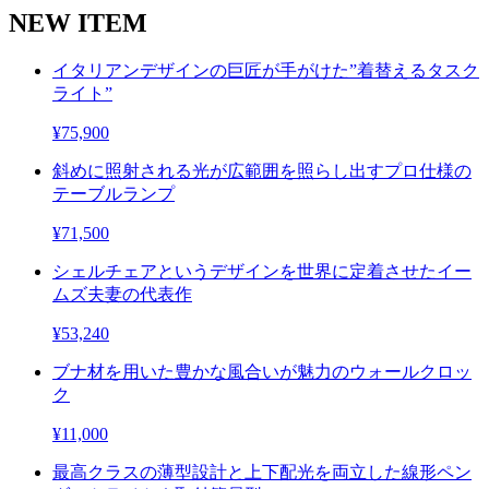
NEW ITEM
イタリアンデザインの巨匠が手がけた”着替えるタスク
ライト”
¥75,900
斜めに照射される光が広範囲を照らし出すプロ仕様の
テーブルランプ
¥71,500
シェルチェアというデザインを世界に定着させたイー
ムズ夫妻の代表作
¥53,240
ブナ材を用いた豊かな風合いが魅力のウォールクロッ
ク
¥11,000
最高クラスの薄型設計と上下配光を両立した線形ペン