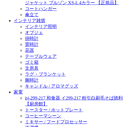
ジャケット ブルゾン XS-L 4カラー 【正規品】
コートハンガー
傘立て
インテリア雑貨
インテリア照明
オブジェ
掛時計
置時計
花器
テーブルウェア
ゴミ箱
文房具
ラグ・ブランケット
腕時計
キャンドル / アロマグッズ
家電
isj-299-217 和食器 イ299-217 粉引白刷毛そば徳利
【厨房館】
トースター / ホットプレート
コーヒーマシーン
ミキサー / フードプロセッサー