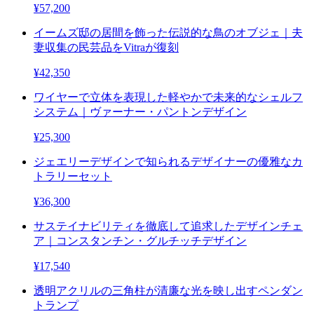
¥57,200
イームズ邸の居間を飾った伝説的な鳥のオブジェ｜夫
妻収集の民芸品をVitraが復刻
¥42,350
ワイヤーで立体を表現した軽やかで未来的なシェルフ
システム｜ヴァーナー・パントンデザイン
¥25,300
ジェエリーデザインで知られるデザイナーの優雅なカ
トラリーセット
¥36,300
サステイナビリティを徹底して追求したデザインチェ
ア｜コンスタンチン・グルチッチデザイン
¥17,540
透明アクリルの三角柱が清廉な光を映し出すペンダン
トランプ