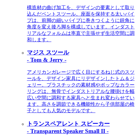
構造材の曲げ加工を、デザインの要素として取り
込んだベントスツール。座面を保持する太いパイ
プは、前脚の細いパイプに巻きつくように鋭角に
角度を変え後ろ脚を構成しています。インダスト
リアルなフォルムは率直で主張せず生活空間に調
和します。
マジス スツール
- Tom & Jerry -
アメリカンガレージで広く目にするねじ式のスツ
ールを、デザイン家具にリデザインしたトム＆ジ
ェリー。プラスチックの素材感やポップなカラー
リングは、無骨でインダストリアルな腰掛けを幅
広い空間に調和する家具へと生まれ変わらせてい
ます。高さを調節できる機能性から子供部屋の椅
子としても人気のモデルです。
トランスペアレント スピーカー
- Transparent Speaker Small II -