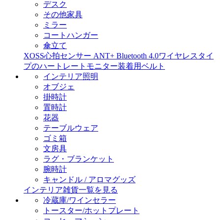
デスク
その他家具
ミラー
コートハンガー
傘立て
XOSS心拍センサー ANT+ Bluetooth 4.0ワイヤレスタイ
プのハートレートモニター装着用ベルト
インテリア照明
オブジェ
掛時計
置時計
花器
テーブルウェア
ゴミ箱
文房具
ラグ・ブランケット
腕時計
キャンドル / アロマグッズ
インテリア雑貨一覧を見る
冷蔵庫/ワインセラー
トースター/ホットプレート