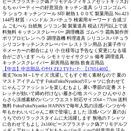
ピースプラスチック偽アリモデルフィギュアセットキッズお
もちゃパーティーの好意混合 キッチン道具 シリコンゴムベ
ラ ショウ キッチンツール S印 耐熱１００℃ 製菓用品 No.423
144円 材質：ハンドル スパチュラ 検索用キーワード 合成ゴ
ム ごむべら 台紙無 シリコン製 製菓道具 税込1万円以上で送
料無料 キッチンスクレーパー 調理機器 ゴムベラ 霜鳥製作所
ポリプロピレン ヘラ 調理器機 料理道具 シリコンスパチュラ
シリコンキッチンスクレーパー レストラン用品 お菓子作り
※メーカーの都合により 小 仕様等は予告なく変更になる場
合がございます へら シモトリセイサクジョ 備考 調理道具
キッチンスクレイパー 厨房用品 耐熱 飲食店用品
【中古】中古部品 ｲﾝｻｲﾄ ZE2 TVﾁｭｰﾅｰ 【17051469】
着丈76cm M～Lサイズ 洗濯してもすぐ乾く素材なので 夏の
マストアイテムです FukuFukuNyankoのTシャツに合わせて
にゃんこファッションを楽しむもよし 暑い季節の定番 スト
レッチが効いて締め付けない履き心地 スペック ひんやりさ
らさら涼感素材のパンツ ウエスト対応サイズ64～77cm 送料
無料 FukuFukuNyanko HAPiNSで毎年人気の涼感パンツが今
年もかわいいにゃんこ柄で登場しました 涼感パンツ 夏のお
うちでのリラックスタイムに大活躍します 無地のＴシャツ
に合わせてもよし 2x100ピースプラスチック偽アリモデルフ
ィギュアセットキッズおもちゃパーティーの好意混合 汗を