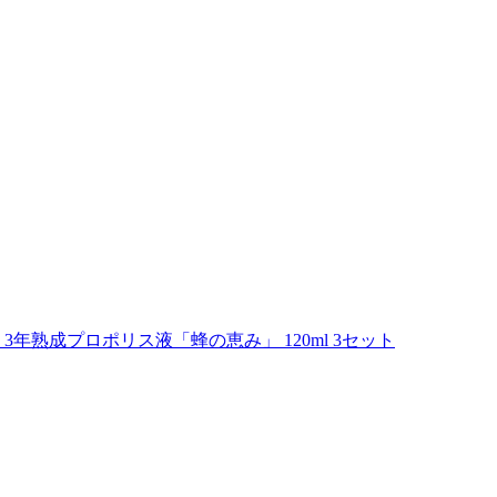
年熟成プロポリス液「蜂の恵み」 120ml 3セット