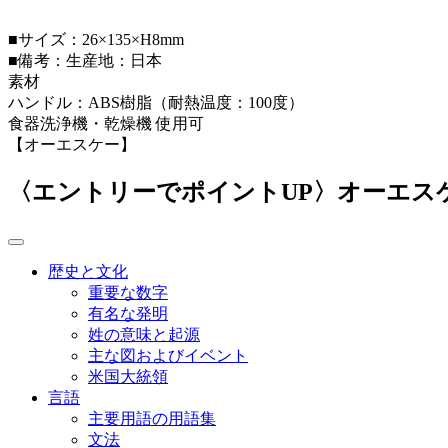
■サイズ：26×135×H8mm
■備考：生産地：日本
素材
ハンドル：ABS樹脂（耐熱温度：100度）
食器洗浄機・乾燥機 使用可
【オーエスケー】
〈エントリーでポイントUP〉オーエスケー
歴史と文化
重要な数字
有名な発明
姓の意味と起源
主な図およびイベント
米国大統領
言語
主要用語の用語集
文法