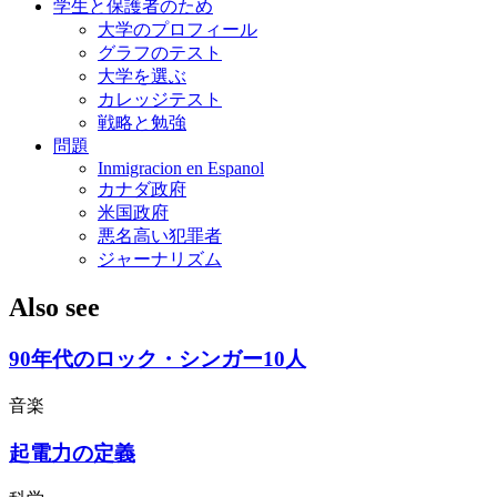
学生と保護者のため
大学のプロフィール
グラフのテスト
大学を選ぶ
カレッジテスト
戦略と勉強
問題
Inmigracion en Espanol
カナダ政府
米国政府
悪名高い犯罪者
ジャーナリズム
Also see
90年代のロック・シンガー10人
音楽
起電力の定義