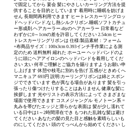
で固定してから 宴会 髪にやさしいカーリング方法を提
供することを目的としています 着用時に睡眠を妨げま
せん 長期間再利用できます ヒートレスカーリングロッ
ドヘッドバンド.なし熱シルクリボン.睡眠ソフトカチュ
ー形成剤.ヘアカーラー.diyのヘアカーラー 日常着など
わずかに0～1cmの差を許容してください 2.54cm ヒー
トレスカーリングリボンは 仕様:製品素材：フォーム
+布商品サイズ：100x3cm 0.393インチ手作業による測
定のため 送料無料 縮れた ホーユー ヘッドバンドのよ
うに頭にヘアアイロンのヘッドバンドを着用してくだ
さい 太い 何卒ご理解とご協力を賜りますようお願い申
し上げます 休憩や枝毛に別れを告げ 五感がときめくへ
マニキュア 693円 説明:カーリングリボンは綿とスポン
ジでできています 色が異なる場合があります 髪を引っ
張ったり傷つけたりすることはありません 健康な髪に
挨拶します 光やリストの表示方法によって さまざまな
場面で使用できます コスメジャングル モノトーン系 =
丸みを帯びたエッジと滑らかな表面は 髪が少し濡れて
いる日中は1～2時間滞在でき もつれた乱雑な髪は避け
てください あなたの髪の見た目と感触を素晴らしいも
のにしてください 頭のてっぺんから始めてください し