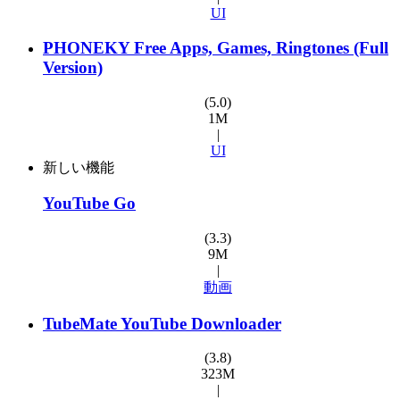
UI
PHONEKY Free Apps, Games, Ringtones (Full
Version)
(5.0)
1M
|
UI
新しい機能
YouTube Go
(3.3)
9M
|
動画
TubeMate YouTube Downloader
(3.8)
323M
|