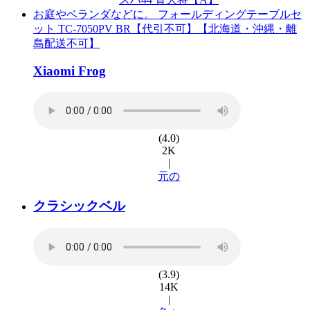
お庭やベランダなどに。 フォールディングテーブルセ
ット TC-7050PV BR【代引不可】【北海道・沖縄・離
島配送不可】
Xiaomi Frog
(4.0)
2K
|
元の
クラシックベル
(3.9)
14K
|