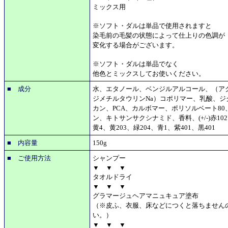
ミックス用
※ソフト・ダルは単品で使用されますと
染毛前の毛髪の状態によって仕上りの色調が
変化する場合がございます。
※ソフト・ダルは単品でなく
他色とミックスしてお使いください。
■ 成分
水、エタノール、ベンジルアルコール、（アク
ジメチルタウリンNa）コポリマー、乳酸、ジ
カン、PCA、カルボマー、ポリソルベート8
ン、キトサンサクシナミド、香料、(+/-)赤102、
黄4、黄203、緑204、青1、紫401、黒401
■ 内容量
150g
■ ご使用方法
シャンプー
▼ ▼ ▼
タオルドライ
▼ ▼ ▼
グラマージュヘアマニュキュア塗布
（※皮ふ、衣服、床などにつくと落ちません
い。）
▼ ▼ ▼