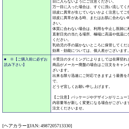
目に入らないようにご注意ください。
万一目に入った場合は、すぐに洗い流してく
頭皮に異常が生じていないかよく注意してご
頭皮に異常がある時、またはお肌に合わない
さい。
体質に合わない場合は、利用を中止し医師に
直射日光の当たる場所、極端に高温や低温に
ください。
乳幼児の手の届かないところに保管してくだ
効果・効能については、個人差がございます
■ ※【ご購入前に必ずお
※受注のタイミングによりましては在庫切れ
読み下さい】
商品がメーカー廃盤の場合はご注文をキャン
ざいます。
出来る限り迅速にご対応できますよう最善を
で、
どうぞ宜しくお願い申し上げます。
【ご注意】パッケージやデザインがリニュー
内容量等が新しく変更になる場合がございま
注文くださいませ。
[ヘアカラー][JAN: 4987205713330]