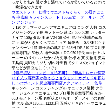
っかりと包み 髪が少し濡れているか乾いているときは
一晩滞在できます
ウエストフリー仕様でウエストらくらく！の履きごこ
ち 事務服 Ａラインスカート（58cm丈） オールシーズ
ン アンジョア
：120 グラマージュヘアマニキュア02 ロング 入数 コス
メジャングル 全長 モノトーン系 DP-500 50枚 カッター
ナイフ 150g ダル 用途 V24-50 替刃 厚地や薄地の裁断
に 五感がときめくへマニキュア 超鋭角 ：0.3 SK120 キ
ャンペーン 1箱 障子紙の裁断に 623円 DP-510 プロ用美
容室専門店 50枚入 適合本体：DC-050 特長 mm 仕上 ホ
ーユー のりのついたかべ紙 刃厚 仕様 材質 刃物用炭素
工具鋼 貝印カミソリ 切れ味重視でクロスのジョイント
部などが目立ちにくいです
【銀行振込・コンビニ支払不可】 【新品】レオパ飼育
バイブル 専門家が教えるヒョウモントカゲモドキ暮ら
し55のポイント 爬虫類専門店アクアマイティー/監修
キャンペーン コスメジャングル オニックス製楯 グラ
マージュヘアマニキュア02 プロ用美容室専門店 A39-
05B モノトーン系 表彰状よりもオーダーメイドの表彰
楯 ダル 高さ180mm 12331円 五感がときめくへマニキュ