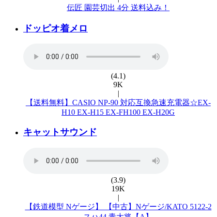
伝匠 園芸切出 4分 送料込み！
ドッピオ着メロ
(4.1)
9K
|
【送料無料】CASIO NP-90 対応互換急速充電器☆EX-
H10 EX-H15 EX-FH100 EX-H20G
キャットサウンド
(3.9)
19K
|
【鉄道模型 Nゲージ】 【中古】Nゲージ/KATO 5122-2
スハ44 青大将【A】