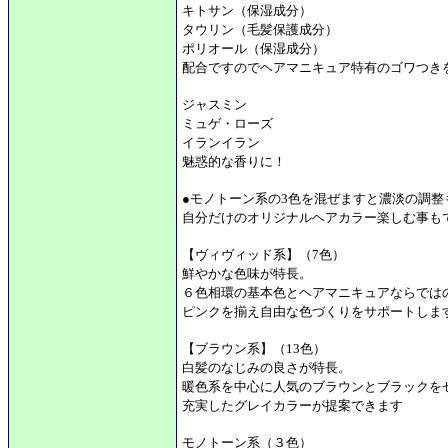
キトサン（保湿成分）
タウリン（毛髪保護成分）
ポリオール（保湿成分）
配合ですのでヘアマニキュア特有のゴワつき
ジャスミン
ミュゲ・ローズ
イランイラン
魅惑的な香りに！
●モノトーン系の3色を混ぜますと濃淡の調整
自分だけのオリジナルヘアカラー楽しむ事も
【ヴィヴィッド系】（7色）
鮮やかな色味が特長。
６色相環の基本色とヘアマニキュアならでは
ピンクを揃え自由な色づくりをサポートしま
【ブラウン系】（13色）
白髪のなじみの良さが特長。
暖色系を中心に人気のブラウンとブラックを
充実したグレイカラーが提案できます
モノトーン系（３色）