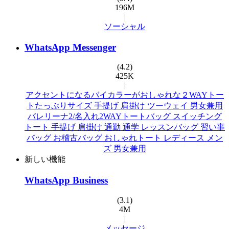
196M
|
ソーシャル
WhatsApp Messenger
(4.2)
425K
|
アクセントになるバイカラーがおしゃれな２WAYトー
トたっぷりサイズ 手提げ 肩掛け ツーウェイ 男女兼用
バレリーナ2/名入れ2WAYトートバッグ スイッチング
トート 手提げ 肩掛け 通勤 通学 レッスンバッグ 習い事
バッグ お稽古バッグ おしゃれトート レディース メン
ズ 男女兼用
新しい機能
WhatsApp Business
(3.1)
4M
|
メッセージ