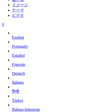
イメージ
テーマ
ビデオ
0
English
Português
Español
Français
Deutsch
Italiano
हिन्दी
Türkçe
Bahasa Indonesia