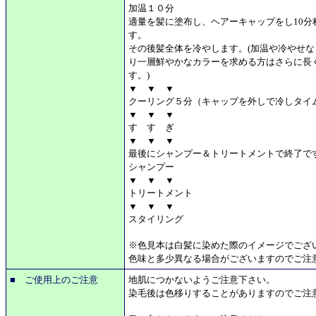
加温１０分
適量を髪に塗布し、ヘアーキャップをし10分
す。
その後髪全体を冷やします。(加温や冷やせ
り一層鮮やかなカラーを求める方はさらに長
す。)
▼ ▼ ▼
クーリング５分（キャップを外しで冷しタイ
▼ ▼ ▼
す す ぎ
▼ ▼ ▼
最後にシャンプー＆トリートメントで終了で
シャンプー
▼ ▼ ▼
トリートメント
▼ ▼ ▼
スタイリング
※色見本は白髪に染めた際のイメージでござ
色味と多少異なる場合がございますのでご注
■ ご使用上のご注意
地肌につかないようご注意下さい。
染毛後は色移りすることがありますのでご注