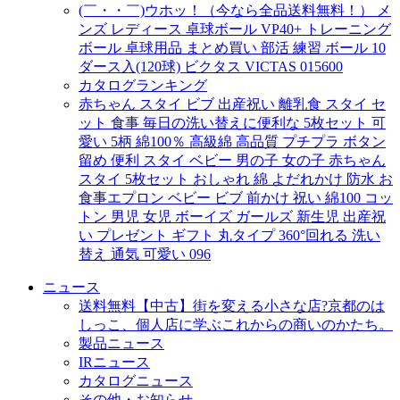
(￣・・￣)ウホッ！（今なら全品送料無料！） メ
ンズ レディース 卓球ボール VP40+ トレーニング
ボール 卓球用品 まとめ買い 部活 練習 ボール 10
ダース入(120球) ビクタス VICTAS 015600
カタログランキング
赤ちゃん スタイ ビブ 出産祝い 離乳食 スタイ セ
ット 食事 毎日の洗い替えに便利な 5枚セット 可
愛い 5柄 綿100％ 高級綿 高品質 プチプラ ボタン
留め 便利 スタイ ベビー 男の子 女の子 赤ちゃん
スタイ 5枚セット おしゃれ 綿 よだれかけ 防水 お
食事エプロン ベビー ビブ 前かけ 祝い 綿100 コッ
トン 男児 女児 ボーイズ ガールズ 新生児 出産祝
い プレゼント ギフト 丸タイプ 360°回れる 洗い
替え 通気 可愛い 096
ニュース
送料無料【中古】街を変える小さな店?京都のは
しっこ、個人店に学ぶこれからの商いのかたち。
製品ニュース
IRニュース
カタログニュース
その他・お知らせ