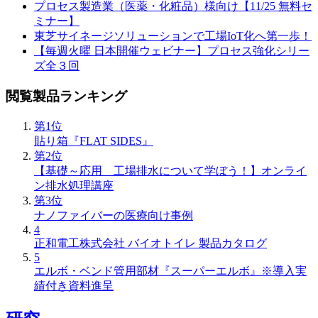
プロセス製造業（医薬・化粧品）様向け【11/25 無料セ
ミナー】
東芝サイネージソリューションで工場IoT化へ第一歩！
【毎週火曜 日本開催ウェビナー】プロセス強化シリー
ズ全３回
閲覧製品ランキング
第1位
貼り箱『FLAT SIDES』
第2位
【基礎～応用 工場排水について学ぼう！】オンライ
ン排水処理講座
第3位
ナノファイバーの医療向け事例
4
正和電工株式会社 バイオトイレ 製品カタログ
5
エルボ・ベンド管用部材『スーパーエルボ』※導入実
績付き資料進呈