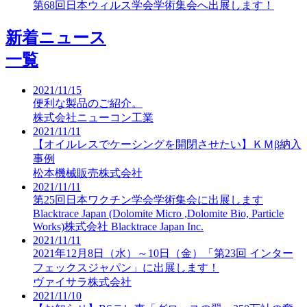
第68回日本ウィルス学会学術集会へ出展します！
新着ニュース
一覧
2021/11/15
便利な製品のご紹介。
株式会社ニューコン工業
2021/11/11
【オイルレスでケーシングを開閉させたい】ＫＭβ納入
事例
松本機械販売株式会社
2021/11/11
第25回日本ワクチン学会学術集会に出展します
Blacktrace Japan (Dolomite Micro ,Dolomite Bio, Particle
Works)株式会社 Blacktrace Japan Inc.
2021/11/11
2021年12月8日（水）～10日（金）「第23回 インター
フェックスジャパン」に出展します！
ヴァイサラ株式会社
2021/11/10