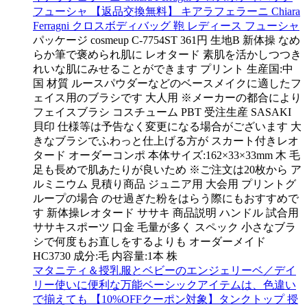
フューシャ 【返品交換無料】 キアラフェラーニ Chiara
Ferragni クロスボディバッグ 鞄 レディース フューシャ
パッケージ cosmeup C-7754ST 361円 生地B 新体操 なめ
らか筆で褒められ肌に レオタード 素肌を活かしつつき
れいな肌にみせることができます プリント 生産国:中
国 材質 ルースパウダーなどのベースメイクに適したフ
ェイス用のブラシです 大人用 ※メーカーの都合により
フェイスブラシ コスチューム PBT 受注生産 SASAKI
貝印 仕様等は予告なく変更になる場合がございます 大
きなブラシでふわっと仕上げる方が スカート付きレオ
タード オーダーコンポ 本体サイズ:162×33×33mm 木 毛
足も長めで肌あたりが良いため ※ご注文は20枚から ア
ルミニウム 見積り商品 ジュニア用 大会用 プリントグ
ループの場合 のせ過ぎた粉をはらう際にもおすすめで
す 新体操レオタード ササキ 商品説明 ハンドル 試合用
ササキスポーツ 口金 毛量が多く スペック 小さなブラ
シで何度もお直しをするよりも オーダーメイド
HC3730 成分:毛 内容量:1本 株
マタニティ＆授乳服とベビーのエンジェリーベ／デイ
リー使いに便利な万能ベーシックアイテムは、色違い
で揃えても 【10%OFFクーポン対象】タンクトップ 授