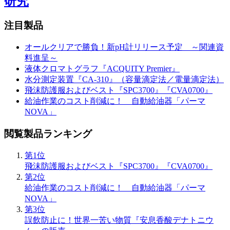
研究
注目製品
オールクリアで勝負！新pH計リリース予定 ～関連資
料進呈～
液体クロマトグラフ『ACQUITY Premier』
水分測定装置『CA-310』（容量滴定法／電量滴定法）
飛沫防護服およびベスト『SPC3700』『CVA0700』
給油作業のコスト削減に！ 自動給油器「パーマ
NOVA」
閲覧製品ランキング
第1位
飛沫防護服およびベスト『SPC3700』『CVA0700』
第2位
給油作業のコスト削減に！ 自動給油器「パーマ
NOVA」
第3位
誤飲防止に！世界一苦い物質『安息香酸デナトニウ