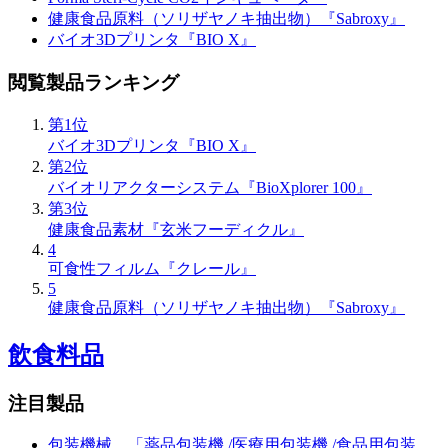
健康食品原料（ソリザヤノキ抽出物）『Sabroxy』
バイオ3Dプリンタ『BIO X』
閲覧製品ランキング
第1位
バイオ3Dプリンタ『BIO X』
第2位
バイオリアクターシステム『BioXplorer 100』
第3位
健康食品素材『玄米フーディクル』
4
可食性フィルム『クレール』
5
健康食品原料（ソリザヤノキ抽出物）『Sabroxy』
飲食料品
注目製品
包装機械 「薬品包装機 /医療用包装機 /食品用包装