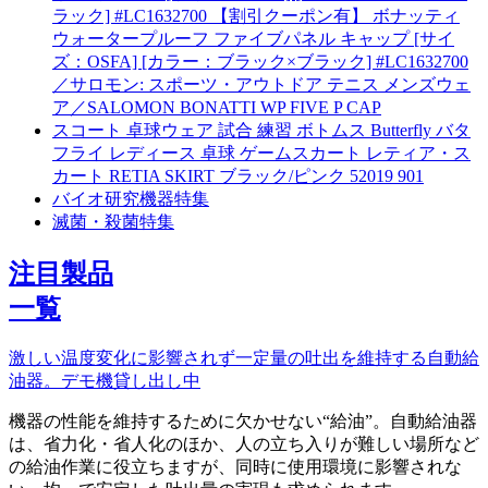
ラック] #LC1632700 【割引クーポン有】 ボナッティ
ウォータープルーフ ファイブパネル キャップ [サイ
ズ：OSFA] [カラー：ブラック×ブラック] #LC1632700
／サロモン: スポーツ・アウトドア テニス メンズウェ
ア／SALOMON BONATTI WP FIVE P CAP
スコート 卓球ウェア 試合 練習 ボトムス Butterfly バタ
フライ レディース 卓球 ゲームスカート レティア・ス
カート RETIA SKIRT ブラック/ピンク 52019 901
バイオ研究機器特集
滅菌・殺菌特集
注目製品
一覧
激しい温度変化に影響されず一定量の吐出を維持する自動給
油器。デモ機貸し出し中
機器の性能を維持するために欠かせない“給油”。自動給油器
は、省力化・省人化のほか、人の立ち入りが難しい場所など
の給油作業に役立ちますが、同時に使用環境に影響されな