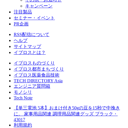
キャンペーン
注目製品
セミナー・イベント
PR企画
RSS配信について
ヘルプ
サイトマップ
イプロスとは？
イプロスものづくり
イプロス都市まちづくり
イプロス医薬食品技術
TECH DIRECTORY Asia
エンジニア質問箱
モノシリ
Tech Note
【単三電池 5本】おまけ付き50gの豆を15秒で中挽き
に。 家事用品関連 調理用品関連グッズ ブラック・
43017
利用規約