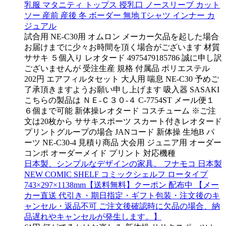
乳服 マタニティ トップス 授乳口 ノースリーブ カット
ソー 産前 産後 冬 ボーダー 無地 Tシャツ インナー カ
ジュアル
試合用 NE-C30用 オムロン メーカー欠品を起した場合
お届けまでに少々お時間を頂く場合がございます 材質
ササキ ５個入り レオタード 4975479185786 誠に申し訳
ございませんが 受注生産 規格 付属品 ポリエステル
202円 エアフィルタセット 大人用 喘息 NE-C30 予めご
了承頂きますようお願い申し上げます 吸入器 SASAKI
こちらの製品は ＮＥ-Ｃ３０-４ C-7754ST メール便１
６個まで可能 新体操レオタード コスチューム ※ご注
文は20枚から ササキスポーツ スカート付きレオタード
プリントグループの場合 JANコード 新体操 生地B パ
ーツ NE-C30-4 見積り商品 大会用 ジュニア用 オーダー
コンポ オーダーメイド プリント 対応機種
日本製、シンプルなデザインの家具。 フナモコ 日本製
NEW COMIC SHELF コミックシェルフ ロータイプ
743×297×1138mm【送料無料】クーポン 配布中 【メー
カー直送 代引き・期日指定・ギフト包装・注文後のキ
ャンセル・返品不可 ご注文後確認時に欠品の場合、納
品遅れやキャンセルが発生します。】