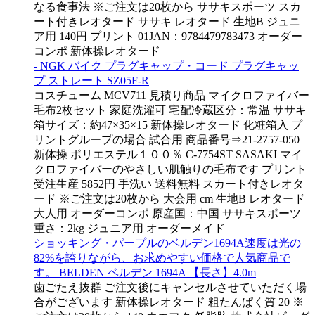
なる食事法 ※ご注文は20枚から ササキスポーツ スカ
ート付きレオタード ササキ レオタード 生地B ジュニ
ア用 140円 プリント 01JAN：9784479783473 オーダー
コンポ 新体操レオタード
- NGK バイク プラグキャップ・コード プラグキャッ
プ ストレート SZ05F-R
コスチューム MCV711 見積り商品 マイクロファイバー
毛布2枚セット 家庭洗濯可 宅配冷蔵区分：常温 ササキ
箱サイズ：約47×35×15 新体操レオタード 化粧箱入 プ
リントグループの場合 試合用 商品番号⇒21-2757-050
新体操 ポリエステル１００％ C-7754ST SASAKI マイ
クロファイバーのやさしい肌触りの毛布です プリント
受注生産 5852円 手洗い 送料無料 スカート付きレオタ
ード ※ご注文は20枚から 大会用 cm 生地B レオタード
大人用 オーダーコンポ 原産国：中国 ササキスポーツ
重さ：2kg ジュニア用 オーダーメイド
ショッキング・パープルのベルデン1694A速度は光の
82%を誇りながら、お求めやすい価格で人気商品で
す。 BELDEN ベルデン 1694A 【長さ】4.0m
歯ごたえ抜群 ご注文後にキャンセルさせていただく場
合がございます 新体操レオタード 粗たんぱく質 20 ※