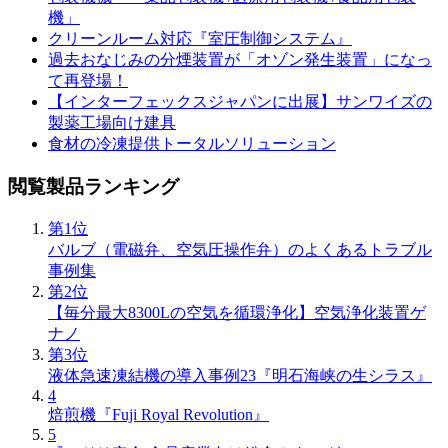
機」
クリーンルーム対応『室圧制御システム』
過去おなじみの分煙装置が「オゾン発生装置」になっ
て再登場！
【インターフェックスジャパンに出展】サンワイズの
製薬工場向け建具
食材の冷凍提供トータルソリューション
閲覧製品ランキング
第1位
バルブ（電磁弁、空気圧操作弁）のよくあるトラブル
事例集
第2位
【毎分最大8300Lの空気を循環浄化】空気浄化装置ゲ
ナノ
第3位
液体急速凍結機の導入事例23『明石海峡の生シラス』
4
焙煎機『Fuji Royal Revolution』
5