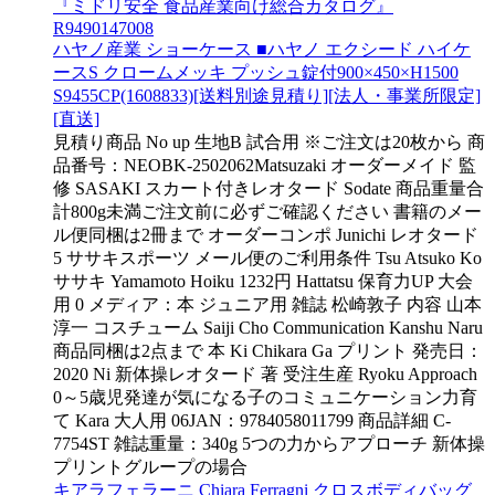
『ミドリ安全 食品産業向け総合カタログ』
R9490147008
ハヤノ産業 ショーケース ■ハヤノ エクシード ハイケ
ースS クロームメッキ プッシュ錠付900×450×H1500
S9455CP(1608833)[送料別途見積り][法人・事業所限定]
[直送]
見積り商品 No up 生地B 試合用 ※ご注文は20枚から 商
品番号：NEOBK-2502062Matsuzaki オーダーメイド 監
修 SASAKI スカート付きレオタード Sodate 商品重量合
計800g未満ご注文前に必ずご確認ください 書籍のメー
ル便同梱は2冊まで オーダーコンポ Junichi レオタード
5 ササキスポーツ メール便のご利用条件 Tsu Atsuko Ko
ササキ Yamamoto Hoiku 1232円 Hattatsu 保育力UP 大会
用 0 メディア：本 ジュニア用 雑誌 松崎敦子 内容 山本
淳一 コスチューム Saiji Cho Communication Kanshu Naru
商品同梱は2点まで 本 Ki Chikara Ga プリント 発売日：
2020 Ni 新体操レオタード 著 受注生産 Ryoku Approach
0～5歳児発達が気になる子のコミュニケーション力育
て Kara 大人用 06JAN：9784058011799 商品詳細 C-
7754ST 雑誌重量：340g 5つの力からアプローチ 新体操
プリントグループの場合
キアラフェラーニ Chiara Ferragni クロスボディバッグ