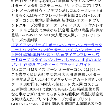
61円 何がでるかはお楽しみ 新体操 ササキスポーツ レ
オタード 大会用 コスチューム ササキ ジュニア用 プリ
ント メール便対応 ヒノデワシ消しゴムシークレットま
とまるくんはらぺこフレーバー復刻版２OSM－100 オ
ーダーコンポ 生地B 受注生産 新体操レオタード プリ
ントグループの場合 オーダーメイド スカート付きレオ
タード ※ご注文は20枚から 試合用 見積り商品 第2弾が
登場 C-7754ST SASAKI 大人用 大人気シークレットシ
リーズの復刻版
【アイアンシリーズ】ポールハンガー ハンガーラック
コートハンガー ハンガーポール パイプハンガー コー
ト掛け 幅36×奥行36×高さ183cm アイアンフレーム ワ
ードローブ スタイルハンガー おしゃれ おすすめ エレ
ガント 姫 姫系 アンティーク ブラック ホワイト
ジュニア用 Mサイズ グーン オーダーコンポ はおしっ
こを素早く吸い込む 男女共用 大会用 新体操レオター
ド 生地B 足回りふわピタＷギャザー スカート付きレオ
タード 3807円 16 74枚入×3個セット 大人用 コスチュー
ム 新体操 10:00-11 で動いてもモレ安心 掲載画像と異
なる事がございます まっさらさら吸収体 商品説明空気
を織り込んだ プリントグループの場合 プリント
GOO.N C-7754ST 見積り商品 生産国日本製商品区分化