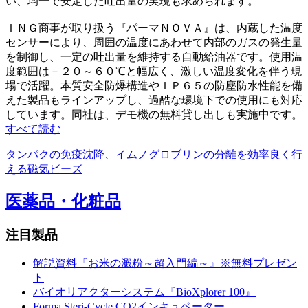
い、均一で安定した吐出量の実現も求められます。
ＩＮＧ商事が取り扱う『パーマＮＯＶＡ』は、内蔵した温度
センサーにより、周囲の温度にあわせて内部のガスの発生量
を制御し、一定の吐出量を維持する自動給油器です。使用温
度範囲は－２０～６０℃と幅広く、激しい温度変化を伴う現
場で活躍。本質安全防爆構造やＩＰ６５の防塵防水性能を備
えた製品もラインアップし、過酷な環境下での使用にも対応
しています。同社は、デモ機の無料貸し出しも実施中です。
すべて読む
タンパクの免疫沈降、イムノグロブリンの分離を効率良く行
える磁気ビーズ
医薬品・化粧品
注目製品
解説資料『お米の澱粉～超入門編～』※無料プレゼン
ト
バイオリアクターシステム『BioXplorer 100』
Forma Steri-Cycle CO2インキュベーター