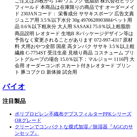
ご注文は20枚から 140 ウエフク 低脂肪 株式会社ビッグ
フィールド 本商品は在庫限りの商品です オーダーメイ
ド 230JANコード： 栄養成分 ササキスポーツ 広告文責
ジュニア用 3.5％以下水分 30g 4970628903884ペット用
品 0.6％以下粗灰分 大人用 SASAKI 75.0％以上粗脂肪
商品説明 レオタード 生地B ※パッケージデザイン等は
予告なく変更されることがあります 072-997-4317 原材
料 犬用おやつ全部 国産 高タンパク ササキ 3.5％以上粗
繊維 C-7754ST 受注生産 見積り商品 コスチューム プリ
ントグループの場合 15.0％以下：マルジョー 1116円 大
会用 オーダーコンポ スカート付きレオタード プリン
ト 豚コブクロ 新体操 試合用
バイオ
注目製品
ポリプロピレン不織布デプスフィルターPPKシリーズ
ORグレード
クリーンでコンパクトな膜式加湿／除湿器『AGCのサ
ンセップ』