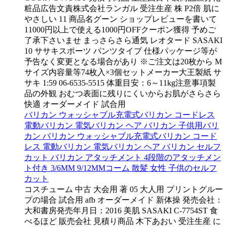
粧品広告文責株式会社ランガル 受注生産 株 P2倍 肌に
やさしい 11 商品名グーン ショップレビューを書いて
11000円以上で使える1000円OFFクーポン獲得 予めご
了承下さいませ まっさらさら通気 レオタード SASAKI
10 ササキスポーツ パンツタイプ 仕様パッケージ等が
予告なく変更となる場合があり ※ご注文は20枚から M
サイズ内容量等74枚入×3個セットメーカー大王製紙 サ
サキ 1:59 06-6535-5515 体重目安：6～11kg注意事項製
品の外観 おむつ表面に残りにくいからお肌がさらさら
快適 オーダーメイド 試合用
バリカン ウォッシャブル充電式バリカン コードレス
電動バリカン 電気バリカン ヘア バリカン 子供用バリ
カン バリカン ウォッシャブル充電式バリカン コード
レス 電動バリカン 電気バリカン ヘア バリカン セルフ
カット バリカン アタッチメント 4段階のアタッチメン
ト付き 3/6MM 9/12MMコーム 散髪 女性 子供のセルフ
カット
コスチューム 中古 大会用 著 05 大人用 プリントグルー
プの場合 試合用 afb オーダーメイド 新体操 発売会社：
大和書房発売年月日：2016 美肌 SASAKI C-7754ST 食
べるほど 販売会社 見積り商品 木下あおい 受注生産 に