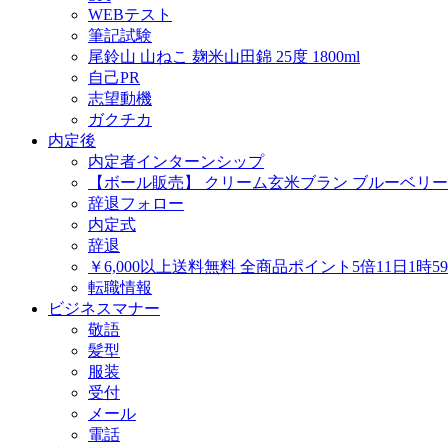
WEBテスト
筆記試験
尾鈴山 山ねこ 麹米山田錦 25度 1800ml
自己PR
志望動機
ガクチカ
内定後
内定者インターンシップ
【ボール販売】 クリーム玄米ブラン ブルーベリー
辞退フォロー
内定式
辞退
￥6,000以上送料無料 全商品ポイント5倍11日1
転職情報
ビジネスマナー
敬語
髪型
服装
受付
メール
電話