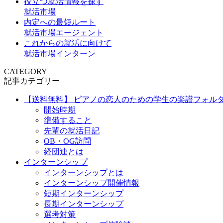
役立つ就活情報を探す
就活市場
内定への最短ルート
就活市場エージェント
これからの就活に向けて
就活市場インターン
CATEGORY
記事カテゴリー
【送料無料】 ピアノの恋人のための学生の楽譜フォルダ
開始時期
準備すること
先輩の就活日記
OB・OG訪問
経団連とは
インターンシップ
インターンシップとは
インターンシップ開催情報
短期インターンシップ
長期インターンシップ
選考対策