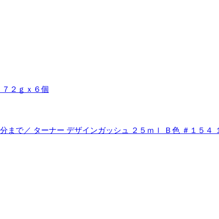
 ７２ｇｘ６個
時59分まで／ ターナー デザインガッシュ ２５ｍｌ Ｂ色 ＃１５