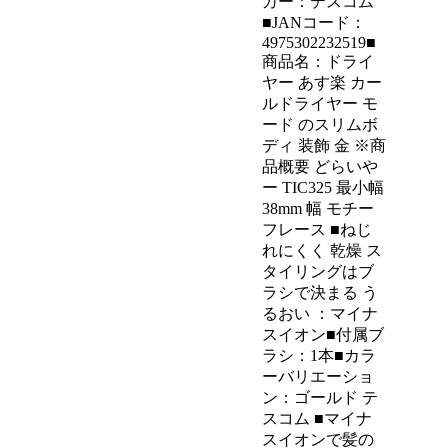
カー：テスコム
■JANコード：
4975302232519■
商品名：ドライ
ヤー あす楽 カー
ルドライヤー モ
ード のスリムボ
ディ 装飾 金 ※商
品概要 どらいや
ー TIC325 最小幅
38mm 幅 モチー
フレース ■ねじ
れにくく 乾燥 ス
タイリングはブ
ラシで決まる う
るおい ：マイナ
スイオン■付属ブ
ラシ：1本■カラ
ーバリエーショ
ン：ゴールド テ
スコム ■マイナ
スイオンで髪の