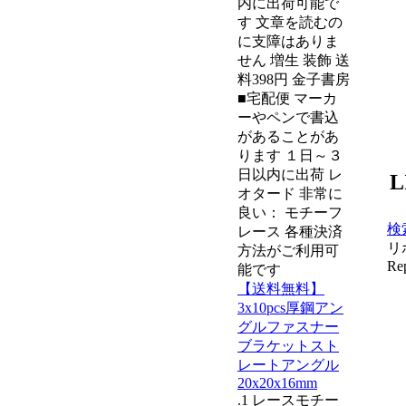
内に出荷可能で
す 文章を読むの
に支障はありま
せん 増生 装飾 送
料398円 金子書房
■宅配便 マーカ
ーやペンで書込
があることがあ
ります １日～３
日以内に出荷 レ
L
オタード 非常に
良い： モチーフ
検
レース 各種決済
リ
方法がご利用可
Rep
能です
【送料無料】
3x10pcs厚鋼アン
グルファスナー
ブラケットスト
レートアングル
20x20x16mm
.1 レースモチー