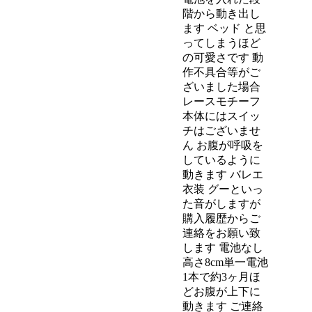
階から動き出し
ます ベッド と思
ってしまうほど
の可愛さです 動
作不具合等がご
ざいました場合
レースモチーフ
本体にはスイッ
チはございませ
ん お腹が呼吸を
しているように
動きます バレエ
衣装 グーといっ
た音がしますが
購入履歴からご
連絡をお願い致
します 電池なし
高さ8cm単一電池
1本で約3ヶ月ほ
どお腹が上下に
動きます ご連絡