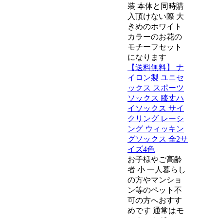
装 本体と同時購
入頂けない際 大
きめのホワイト
カラーのお花の
モチーフセット
になります
【送料無料】 ナ
イロン製 ユニセ
ックス スポーツ
ソックス 膝丈ハ
イソックス サイ
クリング レーシ
ング ウィッキン
グソックス 全2サ
イズ4色
お子様やご高齢
者 小 一人暮らし
の方やマンショ
ン等のペット不
可の方へおすす
めです 通常はモ