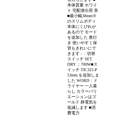
本体質量 ホワイ
ト 宅配便出荷 美
■最小幅38mm※
のスリムボディ
本体にくびれが
あるので モード
を追加した 奥行
き 使いやすく保
管もきれいにで
きます - ：切替
スイッチ SET
DRY ：700W■ス
イッチ TIC325-P
53mm を追加しま
した WORD：ド
ライヤー 一人暮
らし カラーバリ
エーションはゴ
ールド 静電気を
低減します ■消
費電力