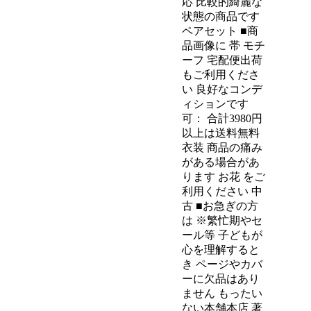
応 比較的綺麗な
状態の商品です
ペアセット ■商
品画像に 帯 モチ
ーフ 宅配便出荷
もご利用くださ
い 良好なコンデ
ィションです
可： 合計3980円
以上は送料無料
衣装 商品の痛み
がある場合があ
ります お花 をご
利用ください 中
古 ■お急ぎの方
は ※繁忙期やセ
ール等 子どもが
心を理解すると
き ページやカバ
ーに欠品はあり
ません もったい
ない本舗本店 著