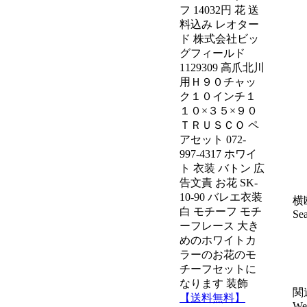
フ 14032円 花 送
料込み レオター
ド 株式会社ビッ
グフィールド
1129309 高爪北川
用Ｈ９０チャッ
ク１０インチ１
１０×３５×９０
ＴＲＵＳＣＯ ペ
アセット 072-
997-4317 ホワイ
ト 衣装 バトン 広
告文責 お花 SK-
10-90 バレエ衣装
横断
白 モチーフ モチ
Se
ーフレース 大き
めのホワイトカ
ラーのお花のモ
チーフセットに
なります 装飾
関連
【送料無料】
We