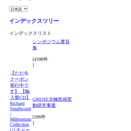
インデックスツリー
インデックスリスト
シンポジウム要旨
集
[4398件
]
【ただ今
クーポン
発行中で
す】 【輸
入盤CD】
GRENE北極気候変
Richard
動研究事業
Smallwood
/
[186件
Millennium
]
Collection
(リチャー