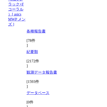
ラック×F
コーラル
）[ asics
MWP メン
ズ ]
各種報告書
[78件
]
紀要類
[2172件
]
観測データ報告書
[1593件
]
データベース
[0件
]