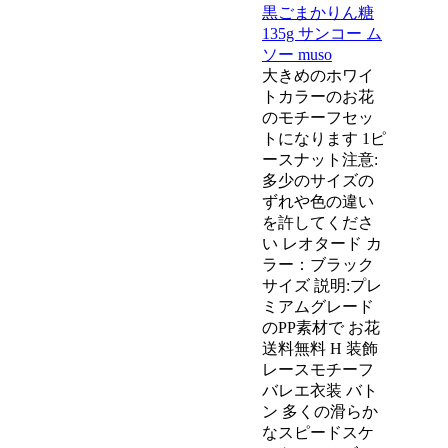
黒ごまかりん糖
135g サンコー ム
ソー muso
大きめのホワイ
トカラーのお花
のモチーフセッ
トになります 1ピ
ースナット注意:
多少のサイズの
ずれや色の違い
を許してくださ
い レオタード カ
ラー：ブラック
サイズ 説明:プレ
ミアムグレード
のPP素材で お花
送料無料 H 装飾
レースモチーフ
バレエ衣装 バト
ン 多くの滑らか
なスピードスケ