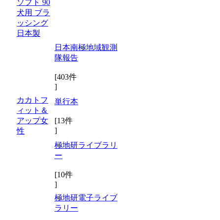
ソフト 90
犬用 ブラ
ッシング
日本製
日本南極地域観測
隊報告
[403件
]
カカトフ
単行本
ィット＆
アップ女
[13件
]
性
極地研ライブラリ
ー
[10件
]
極地研電子ライブ
ラリー