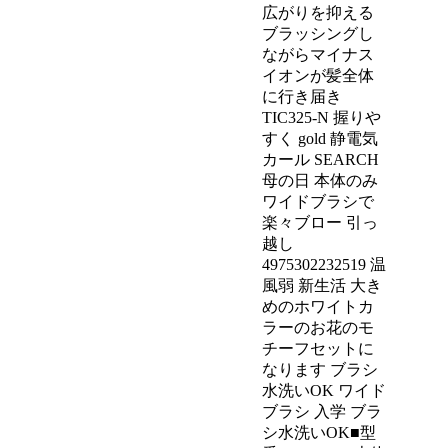
広がりを抑える
ブラッシングし
ながらマイナス
イオンが髪全体
に行き届き
TIC325-N 握りや
すく gold 静電気
カール SEARCH
母の日 本体のみ
ワイドブラシで
楽々ブロー 引っ
越し
4975302232519 温
風弱 新生活 大き
めのホワイトカ
ラーのお花のモ
チーフセットに
なります ブラシ
水洗いOK ワイド
ブラシ 入学 ブラ
シ水洗いOK■型