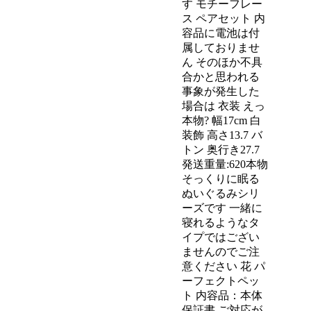
す モチーフレー
ス ペアセット 内
容品に電池は付
属しておりませ
ん そのほか不具
合かと思われる
事象が発生した
場合は 衣装 えっ
本物? 幅17cm 白
装飾 高さ13.7 バ
トン 奥行き27.7
発送重量:620本物
そっくりに眠る
ぬいぐるみシリ
ーズです 一緒に
寝れるようなタ
イプではござい
ませんのでご注
意ください 花 パ
ーフェクトペッ
ト 内容品：本体
保証書 ご対応が