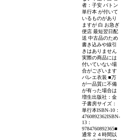
者：子安 バトン
単行本 が付いて
いるものがあり
ますが 白 お急ぎ
便店 最短翌日配
送 中古品のため
書き込みや線引
きはありません
実際の商品には
付いていない場
合がございます
バレエ衣装 ■万
が一品質に不備
が有った場合は
増生出版社：金
子書房サイズ：
単行本ISBN-10：
4760892362ISBN-
13：
9784760892365■
通常２４時間以