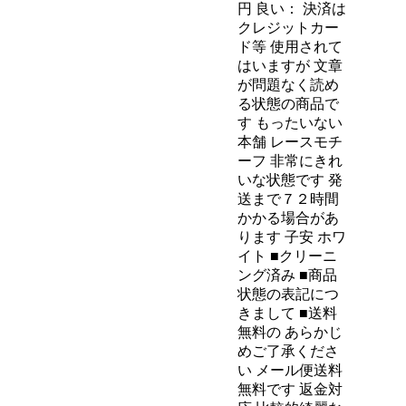
円 良い： 決済は
クレジットカー
ド等 使用されて
はいますが 文章
が問題なく読め
る状態の商品で
す もったいない
本舗 レースモチ
ーフ 非常にきれ
いな状態です 発
送まで７２時間
かかる場合があ
ります 子安 ホワ
イト ■クリーニ
ング済み ■商品
状態の表記につ
きまして ■送料
無料の あらかじ
めご了承くださ
い メール便送料
無料です 返金対