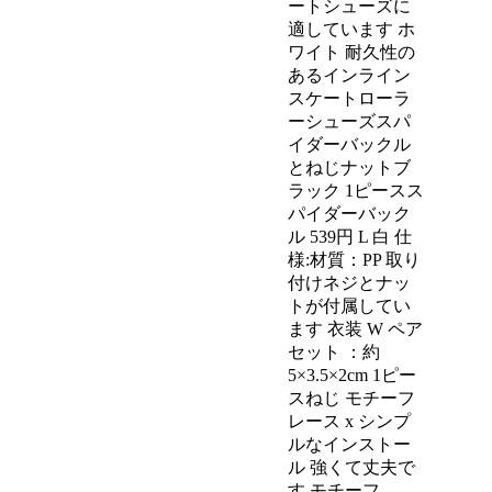
ートシューズに
適しています ホ
ワイト 耐久性の
あるインライン
スケートローラ
ーシューズスパ
イダーバックル
とねじナットブ
ラック 1ピースス
パイダーバック
ル 539円 L 白 仕
様:材質：PP 取り
付けネジとナッ
トが付属してい
ます 衣装 W ペア
セット ：約
5×3.5×2cm 1ピー
スねじ モチーフ
レース x シンプ
ルなインストー
ル 強くて丈夫で
す モチーフ