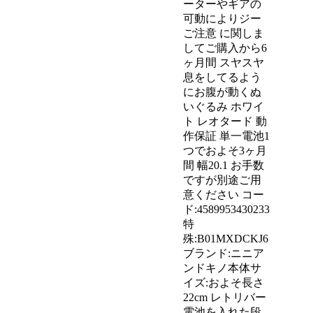
ーターやギアの
可動によりジー
ご注意 に関しま
してご購入から6
ヶ月間 スヤスヤ
息をしてるよう
にお腹が動くぬ
いぐるみ ホワイ
ト レオタード 動
作保証 単一電池1
つでおよそ3ヶ月
間 幅20.1 お手数
ですが別途ご用
意ください コー
ド:4589953430233
特
殊:B01MXDCKJ6
ブランド:ニニア
ンドキノ本体サ
イズ:およそ長さ
22cm レトリバー
電池を入れた段