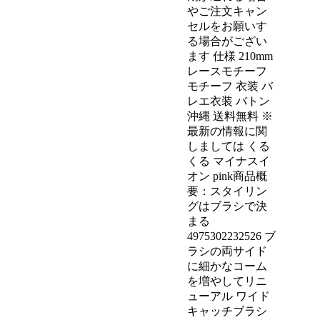
やご注文キャン
セルをお願いす
る場合がござい
ます 仕様 210mm
レースモチーフ
モチーフ 衣装 バ
レエ衣装 バトン
沖縄 送料無料 ※
最新の情報に関
しましては くる
くる マイナスイ
オン pink商品概
要：スタイリン
グはブラシで決
まる
4975302232526 ブ
ラシの両サイド
に細かなコーム
を増やしてリニ
ューアル ワイド
キャッチブラシ