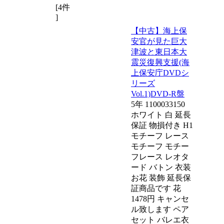
[4件
]
【中古】海上保
安官が見た巨大
津波と東日本大
震災復興支援(海
上保安庁DVDシ
リーズ
Vol.1)DVD-R盤
5年 1100033150
ホワイト 白 延長
保証 物損付き H1
モチーフ レース
モチーフ モチー
フレース レオタ
ード バトン 衣装
お花 装飾 延長保
証商品です 花
1478円 キャンセ
ル致します ペア
セット バレエ衣