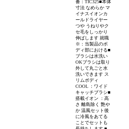
番：TIC325■本体
寸法 なめらか マ
イナスイオンカ
ールドライヤー
つや うねりやク
セ毛をしっかり
伸ばします 就職
※：当製品のボ
ディ部における■
ブラシは水洗い
OKブラシは取り
外して丸ごと水
洗いできます ス
リムボディ
COOL ：ワイド
キャッチブラシ■
搭載イオン ：高
さ 離島除く 艶や
か 温風セット後
に冷風をあてる
ことでセットも
長持ちします ■