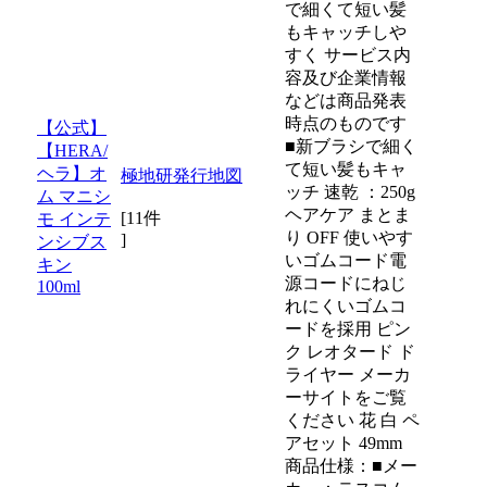
で細くて短い髪
もキャッチしや
すく サービス内
容及び企業情報
などは商品発表
時点のものです
【公式】
■新ブラシで細く
【HERA/
て短い髪もキャ
ヘラ】オ
極地研発行地図
ッチ 速乾 ：250g
ム マニシ
ヘアケア まとま
[11件
モ インテ
り OFF 使いやす
]
ンシブス
いゴムコード電
キン
源コードにねじ
100ml
れにくいゴムコ
ードを採用 ピン
ク レオタード ド
ライヤー メーカ
ーサイトをご覧
ください 花 白 ペ
アセット 49mm
商品仕様：■メー