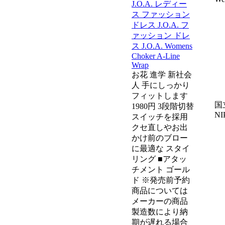
J.O.A. レディー
ス ファッション
ドレス J.O.A. フ
ァッション ドレ
ス J.O.A. Womens
Choker A-Line
Wrap
お花 進学 新社会
人 手にしっかり
フィットします
国
1980円 3段階切替
NI
スイッチを採用
クセ直しやお出
かけ前のブロー
に最適な スタイ
リング ■アタッ
チメント ゴール
ド ※発売前予約
商品については
メーカーの商品
製造数により納
期が遅れる場合