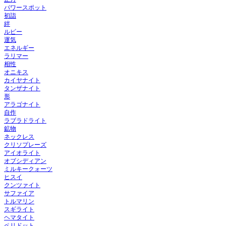
パワースポット
初詣
絆
ルビー
運気
エネルギー
ラリマー
相性
オニキス
カイヤナイト
タンザナイト
形
アラゴナイト
自作
ラブラドライト
鉱物
ネックレス
クリソプレーズ
アイオライト
オブシディアン
ミルキークォーツ
ヒスイ
クンツァイト
サファイア
トルマリン
スギライト
ヘマタイト
ペリドット