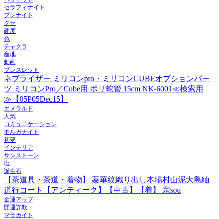
セラフィナイト
プレナイト
クセ
硬度
色
チャクラ
産地
動画
ブレスレット
ネブライザー ミリコンpro・ミリコンCUBEオプションパー
ツ ミリコンPro／Cube用 ポリ蛇管 15cm NK-6001≪検索用
≫【05P05Dec15】
エメラルド
人気
コミュニケーション
モルガナイト
初夢
インテリア
サンストーン
塩
誕生石
【茶道具・茶道・着物】 菱華紋織り出し本場村山泥大島紬
道行コート【アンティーク】【中古】【着】 宗sou
金運アップ
開運詐欺
マラカイト