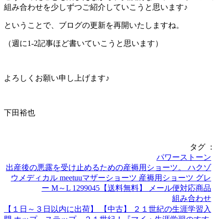
組み合わせを少しずつご紹介していこうと思います♪
ということで、ブログの更新を再開いたしますね。
（週に1-2記事ほど書いていこうと思います）
よろしくお願い申し上げます♪
下田裕也
タグ ：
パワーストーン
出産後の悪露を受け止めるための産褥用ショーツ。 ハクゾ
ウメディカル meetuuマザーショーツ 産褥用ショーツ グレ
ー M～L 1299045【送料無料】 メール便対応商品
組み合わせ
【１日～３日以内に出荷】 【中古】 ２１世紀の生涯学習入