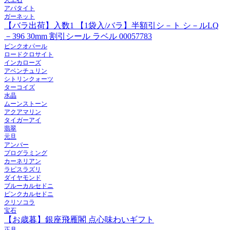
アパタイト
ガーネット
【バラ出荷】入数1 【1袋入/バラ】半額引シ－ト シ－ルLQ
－396 30mm 割引シール ラベル 00057783
ピンクオパール
ロードクロサイト
インカローズ
アベンチュリン
シトリンクォーツ
ターコイズ
水晶
ムーンストーン
アクアマリン
タイガーアイ
翡翠
元旦
アンバー
プログラミング
カーネリアン
ラピスラズリ
ダイヤモンド
ブルーカルセドニ
ピンクカルセドニ
クリソコラ
宝石
【お歳暮】銀座飛雁閣 点心味わいギフト
正月