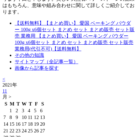
はもちろん、意味や組み合わせに関して詳しくご紹介してお
ります。
【送料無料】【まとめ買い】 愛国 ベーキング パウダ
ー 100g x6個セット まとめ セット まとめ販売 セット販
売 業務用 【まとめ買い】 愛国 ベーキング パウダー
100g x6個セット まとめ セット まとめ販売 セット販売
業務用(代引不可)【送料無料】
その他の知識
サイトマップ（全記事一覧）
画像から記事を探す
<
2021年
11
月 >
S
M
T
W
T
F
S
1
2
3
4
5
6
7
8
9
10
11
12
13
14
15
16
17
18
19
20
21
22
23
24
25
26
27