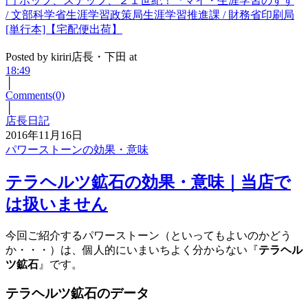
門 ホップ、ステップ、２１世紀！『マイ・生涯学習のすす
/ 文部科学省生涯学習政策局生涯学習推進課 / 財務省印刷局
[単行本]【宅配便出荷】
Posted by kiriri店長・下田 at
18:49
│
Comments(0)
│
店長日記
2016年11月16日
パワーストーンの効果・意味
テラヘルツ鉱石の効果・意味｜当店で
は扱いません
今回ご紹介するパワーストーン（といってもよいのかどう
か・・・）は、個人的にいまいちよく分からない『
テラヘル
ツ鉱石
』です。
テラヘルツ鉱石のデータ