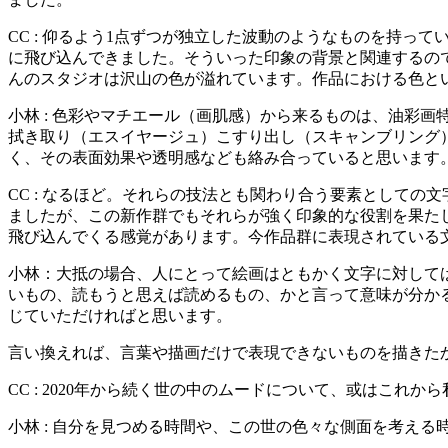
CC : 仰るよう1点ずつが独立した波動のようなものを持
に飛び込んできました。そういった印象の背景と関連するの
んのスタジオは沢山の色が溢れています。作品における色と
小林 : 色彩やマチエール（画肌感）から来るものは、油彩
拭き取り（エスイヤージュ）こすり出し（スキャンブリング
く、その表面効果や透明感なども絡み合っていると思います
CC : なるほど。それらの技法とも関わり合う要素として
ましたが、この新作群でもそれらが強く印象的な役割を果た
飛び込んでくる感覚があります。今作品群に表現されている
小林：大抵の場合、人にとって絵画はともかく文字に対して
いもの、読もうと思えば読めるもの、かと言って意味が分か
じていただければと思います。
言い換えれば、言葉や描画だけで表現できないものを描きた
CC : 2020年から続く世の中のムードについて、或はこ
小林 : 自分を見つめる時間や、この世の色々な側面を考え