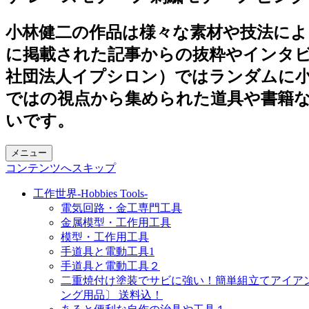
小林健二の作品は様々な素材や技法に
に掲載された記事からの抜粋やインタビュ
社団法人イプシロン）ではランダムに
ではの視点から集められた道具や書籍
いです。
メニュー
コンテンツへスキップ
工作世界-Hobbies Tools-
電気回路・金工専門工具
金属模型・工作用工具
模型・工作用工具
手道具と電動工具1
手道具と電動工具２
二重焼付け塗装でサビに強い！簡単組立てアイアンアー
ング用品〕 送料込！