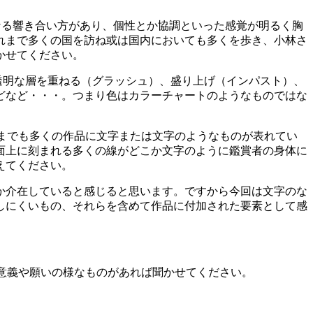
異なる響き合い方があり、個性とか協調といった感覚が明るく胸
れまで多くの国を訪ね或は国内においても多くを歩き、小林さ
かせてください。
透明な層を重ねる（グラッシュ）、盛り上げ（インパスト）、
どなど・・・。つまり色はカラーチャートのようなものではな
れまでも多くの作品に文字または文字のようなものが表れてい
面上に刻まれる多くの線がどこか文字のように鑑賞者の身体に
えてください。
か介在していると感じると思います。ですから今回は文字のな
しにくいもの、それらを含めて作品に付加された要素として感
持つ意義や願いの様なものがあれば聞かせてください。