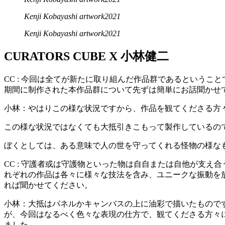
Kenji Kobayashi artwork2021
Kenji Kobayashi artwork2021
CURATORS CUBE X 小林健二
CC : 今回は全てが新たに取り組んだ作品群であるということ
期間に制作された本作品群について先ずは簡単にお話聞かせ
小林：やはりこの様な状況ですから、作品を観てくださる方
この様な状況ではなくても大抵引きこもって製作しているの
ぼくとしては、ある意味で人の世を守ってくれる怪物の様な
CC : 守護者或は守護物といった物は自自または自他が支え
れぞれの作品は各々に様々な技法を含み、ユニークな振動を
れば聞かせてください。
小林：大抵はパネルかキャンバスの上に油彩で描いたもので
が、今回はなるべく色々な表現の仕方で、観てくださる方々
ました。