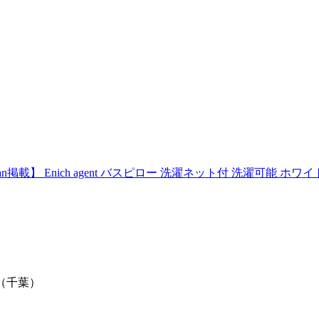
】 Enich agent バスピロー 洗濯ネット付 洗濯可能 ホワ
ery（千葉）