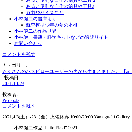
あると便利な自作の治具や工具１
あると便利な自作の治具や工具2
万力やバイスなど
小林健二の書庫より
航空模型少年の夢の本棚
小林健二の作品世界
小林健二書籍・科学キットなどの通販サイト
お問い合わせ
コメントを残す
カテゴリー:
たくさんのバスピローユーザーの声から生まれました。 【anan掲載
| 投稿日:
2021-10-23
|
投稿者:
Pro-tools
コメントを残す
2021,4/3(土）-23（金）火曜休廊 10:00-20:00 Yamaguchi Gall
小林健二作品”Little Field” 2021