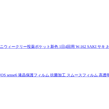
ィークリー投薬ポケット新色 1日4回用 W-162 SAKI サキ
UOS sense6 液晶保護フィルム 抗菌加工 スムースフィルム 高透明