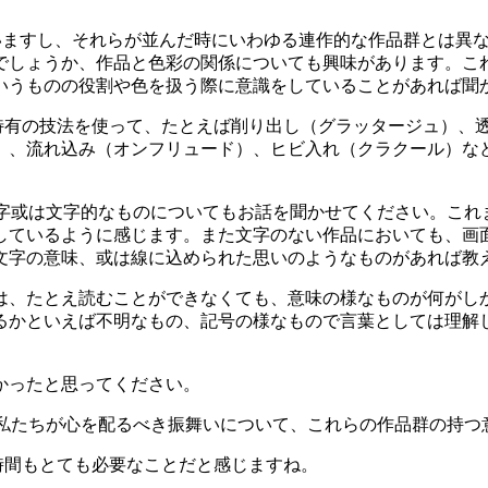
っていますし、それらが並んだ時にいわゆる連作的な作品群とは
でしょうか、作品と色彩の関係についても興味があります。こ
いうものの役割や色を扱う際に意識をしていることがあれば聞
画特有の技法を使って、たとえば削り出し（グラッタージュ）、
）、流れ込み（オンフリュード）、ヒビ入れ（クラクール）な
。
の文字或は文字的なものについてもお話を聞かせてください。こ
しているように感じます。また文字のない作品においても、画
文字の意味、或は線に込められた思いのようなものがあれば教
は、たとえ読むことができなくても、意味の様なものが何がし
るかといえば不明なもの、記号の様なもので言葉としては理解
かったと思ってください。
れから私たちが心を配るべき振舞いについて、これらの作品群の
る時間もとても必要なことだと感じますね。