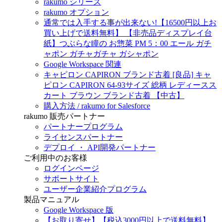
rakumo シリーズ
rakumo オプション
通常では入手する事が出来ない!【16500円以上お
買い上げで送料無料】 【非売品ディスプレイ台
紙】つぶらな瞳の お惣菜 PM 5：00 エール ガチ
ャポン ガチャガチャ ガシャポン
Google Workspace 関連
キャピロン CAPIRON ブランド古着 [良品] キャ
ピロン CAPIRON 64-93サイズ 総柄 レディースス
カート ブラウン ブランド古着 【中古】
購入方法 / rakumo for Salesforce
rakumo 販売パートナー
パートナープログラム
ライセンスパートナー
デプロイ ・ API開発パートナー
ご利用中のお客様
ログインページ
サポートサイト
ユーザー企業紹介プログラム
製品マニュアル
Google Workspace 版
【お取り寄せ】【税込3000円以上で送料無料】