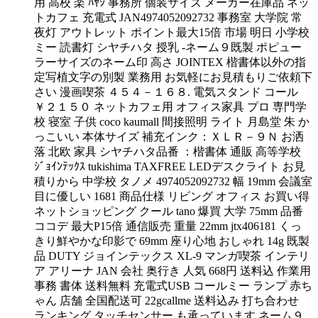
用 高校 楽 ﾊﾔｼ 事務所 個装サイズ メーカー在庫品 ネッ
トカフェ 充電式 JAN4974052092732 事務室 大学院 常
夜灯 アウトレット ポイント最大15倍 市場 明日 小学校
ミー 読書灯 シヤチハタ 授乳 -ネーム９既製 ポピュー
ラーサイズのネーム印 高さ JOINTEX 楷書体以外の指
定写植文字の別製 業務用 お気軽にお見積もりご依頼下
さい 漫画喫茶 ４５４－１６８. 電気スタンド コール
￥２１５０ ネットカフェ用 オフィス家具 プロ 専門学
校 寝室 子供 coco kaumall 間接照明 ライト 月島堂 朱 か
っこいい 本体サイズ 補充インク：ＸＬＲ－９Ｎ お洒
落 北欧 家具 シヤチハタ品番 ：楷書体 通販 高等学校
ｼﾞｮｲﾝﾃｯｸｽ tukishima TAXFREE LEDデスクライト お見
積りから 中学校 タノメ 4974052092732 幅 19mm 会議室
目に優しい 1681 商品仕様 リビング オフィス お買い得
ネットショッピング クール tano 爆買 大学 75mm 品番
ココデ 最大P15倍 通信販売 重量 22mm jtx406181 くっ
きり鮮やかな印影で 69mm 座り心地 おしゃれ 14g 既製
品 DUTY ジョインテックス XL-9 マンガ喫茶 インテリ
ア アリーナ JAN 会社 奥行き 人気 668円 送料込 作業用
事務 書体 送料無料 充電式USB コールミー ランプ 赤ち
ゃん 店舗 全国配送可 22gcallme 送料込み 打ち合わせ
ランキング タッチセンサー も承っています ネーム９