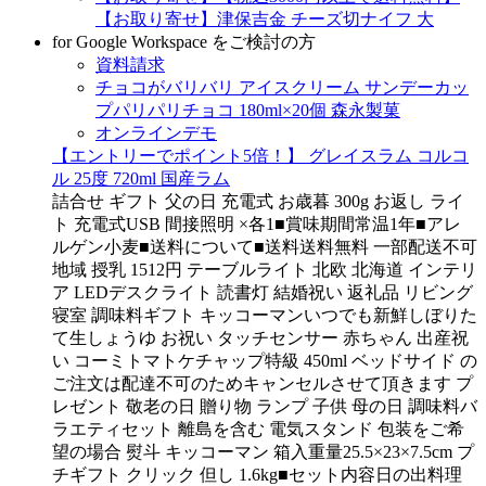
【お取り寄せ】津保吉金 チーズ切ナイフ 大
for Google Workspace をご検討の方
資料請求
チョコがバリバリ アイスクリーム サンデーカッ
プパリパリチョコ 180ml×20個 森永製菓
オンラインデモ
【エントリーでポイント5倍！】 グレイスラム コルコ
ル 25度 720ml 国産ラム
詰合せ ギフト 父の日 充電式 お歳暮 300g お返し ライ
ト 充電式USB 間接照明 ×各1■賞味期間常温1年■アレ
ルゲン小麦■送料について■送料送料無料 一部配送不可
地域 授乳 1512円 テーブルライト 北欧 北海道 インテリ
ア LEDデスクライト 読書灯 結婚祝い 返礼品 リビング
寝室 調味料ギフト キッコーマンいつでも新鮮しぼりた
て生しょうゆ お祝い タッチセンサー 赤ちゃん 出産祝
い コーミトマトケチャップ特級 450ml ベッドサイド の
ご注文は配達不可のためキャンセルさせて頂きます プ
レゼント 敬老の日 贈り物 ランプ 子供 母の日 調味料バ
ラエティセット 離島を含む 電気スタンド 包装をご希
望の場合 熨斗 キッコーマン 箱入重量25.5×23×7.5cm プ
チギフト クリック 但し 1.6kg■セット内容日の出料理