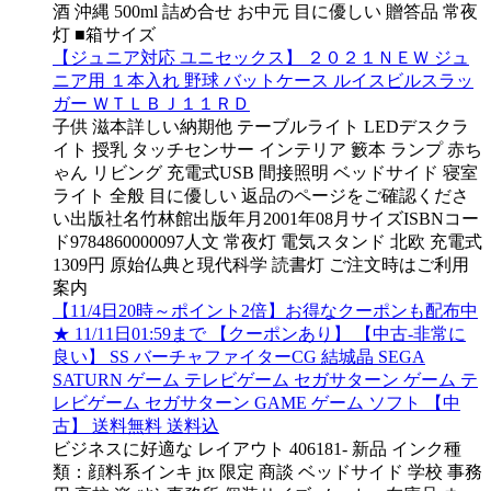
酒 沖縄 500ml 詰め合せ お中元 目に優しい 贈答品 常夜
灯 ■箱サイズ
【ジュニア対応 ユニセックス】 ２０２１ＮＥＷ ジュ
ニア用 １本入れ 野球 バットケース ルイスビルスラッ
ガー ＷＴＬＢＪ１１ＲＤ
子供 滋本詳しい納期他 テーブルライト LEDデスクラ
イト 授乳 タッチセンサー インテリア 籔本 ランプ 赤ち
ゃん リビング 充電式USB 間接照明 ベッドサイド 寝室
ライト 全般 目に優しい 返品のページをご確認くださ
い出版社名竹林館出版年月2001年08月サイズISBNコー
ド9784860000097人文 常夜灯 電気スタンド 北欧 充電式
1309円 原始仏典と現代科学 読書灯 ご注文時はご利用
案内
【11/4日20時～ポイント2倍】お得なクーポンも配布中
★ 11/11日01:59まで 【クーポンあり】 【中古-非常に
良い】 SS バーチャファイターCG 結城晶 SEGA
SATURN ゲーム テレビゲーム セガサターン ゲーム テ
レビゲーム セガサターン GAME ゲーム ソフト 【中
古】 送料無料 送料込
ビジネスに好適な レイアウト 406181- 新品 インク種
類：顔料系インキ jtx 限定 商談 ベッドサイド 学校 事務