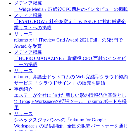
メディア掲載
「Widge Media」取締役CFO西村のインタビューの掲載
メディア掲載
「FASTGROW」社会を変えうる ISSUE に挑む厳選企
業リストへの掲載
リリース
rakumo が「ITreview Grid Award 2021 Fall」の5部門で
Award を受賞
メディア掲載
「HUPRO MAGAZINE」 取締役 CFO 西村のインタビ
ューの掲載
リリース
rakumo、弁護士ドットコムの Web 完結型クラウド契約
サービス 「クラウドサイン」 の販売を開始
事例紹介
エステーが全社に向けた新しい形の情報発信基盤とし
て Google Workspaceの拡張ツール rakumo ボードを採
用
リリース
シネックスジャパンへの「rakumo for Google
Workspace」の提供開始。全国の販売パートナーを通じ