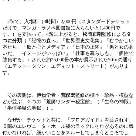
2階で、入場料（3時間）2,000円（スタンダードチケット
だけで、マンガ・ラノベ図書館に入らないと1,400円で
す。）を支払って、4階に上がると、
松岡正剛
監修による
９
つに分類
（「記憶の森へ」「世界歴史文化集」「むつかしい
本たち」「脳と心とメディア」「日本の正体」「男と女のあ
いだ」「イメージがいっぱい」「仕事も暮らしも」「個性で
勝負する」）された約25,000冊の本が展示された50ｍの通り
（エデット・タウン、エディット・ストリート）がありま
す。
その裏側は、博物学者・
荒俣宏
監修の標本・珍品・模型な
どが並ぶ、２つの「荒俣ワンダー秘宝館」（「生命の神殿」
「半信半疑の地獄」）。
なぜか、チケットと共に、「フロアガイド」を渡されず、
５階のエレヴェータ・ホール脇のラックにそれがあるのに気
付かなければ、細かいことをスルーしてしまうところでし