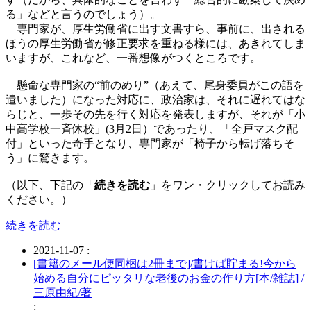
る」などと言うのでしょう）。
専門家が、厚生労働省に出す文書すら、事前に、出される
ほうの厚生労働省が修正要求を重ねる様には、あきれてしま
いますが、これなど、一番想像がつくところです。
懸命な専門家の“前のめり”（あえて、尾身委員がこの語を
遣いました）になった対応に、政治家は、それに遅れてはな
らじと、一歩その先を行く対応を発表しますが、それが「小
中高学校一斉休校」(3月2日）であったり、「全戸マスク配
付」といった奇手となり、専門家が「椅子から転げ落ちそ
う」に驚きます。
（以下、下記の「
続きを読む
」をワン・クリックしてお読み
ください。）
続きを読む
2021-11-07 :
[書籍のメール便同梱は2冊まで]/書けば貯まる!今から
始める自分にピッタリな老後のお金の作り方[本/雑誌] /
三原由紀/著
: