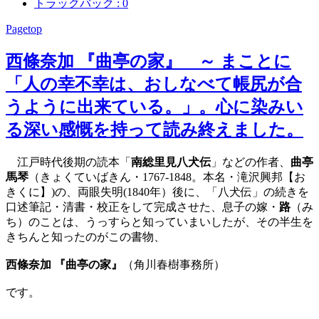
トラックバック : 0
Pagetop
西條奈加 『曲亭の家』 ～ まことに
「人の幸不幸は、おしなべて帳尻が合
うように出来ている。」。心に染みい
る深い感慨を持って読み終えました。
江戸時代後期の読本「
南総里見八犬伝
」などの作者、
曲亭
馬琴
（きょくていばきん・1767-1848。本名・滝沢興邦【お
きくに】)の、両眼失明(1840年）後に、「八犬伝」の続きを
口述筆記・清書・校正をして完成させた、息子の嫁・
路
（み
ち）のことは、うっすらと知っていまいしたが、その半生を
きちんと知ったのがこの書物、
西條奈加 『曲亭の家』
（角川春樹事務所）
です。