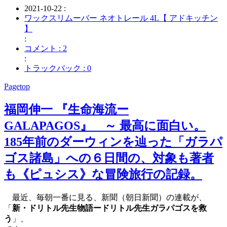
2021-10-22 :
ワックスリムーバー ネオトレール 4L【 アドキッチン
】
:
コメント : 2
:
トラックバック : 0
Pagetop
福岡伸一 『生命海流ー
GALAPAGOS』 ～ 最高に面白い。
185年前のダーウィンを辿った「ガラパ
ゴス諸島」への６日間の、対象も著者
も《ピュシス》な冒険旅行の記録。
最近、毎朝一番に見る、新聞（朝日新聞）の連載が、
「
新・ドリトル先生物語ードリトル先生ガラパゴスを救
う
」、