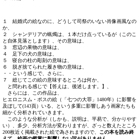
１ 結婚式の絵なのに、どうして司祭のいない肖像画風なの
か、
２ シャンデリアの蝋燭は、１本だけ点っているが（このこ
と自体見落とします）、その意味は、
３ 窓辺の果物の意味は、
４ 足下の犬の意味は、
５ 寝台の柱の彫刻の意味は、
６ 脱ぎ捨てられた履き物の意味は、
・・という感じで、さらに、
７ 総じてこの絵の意味するところは何か、
と問われる感じで【答えは、後述します。】、
さらには、この作品は、
ヒエロニスム・ボスの絵（「七つの大罪」1480年）に影響を
及ぼして(143頁）いる、という多重に影響しあう画家たちも
細かく分析されていきます。
このような分析が（しかも、説明は、平易で、分かりやす
い）、多少、分析方法が変わりますが、ざっと数えたところ
200枚近く掲載された絵で為されますので、
この本を読み終
えて、絵画の鑑賞に影響しない訳がありません
。