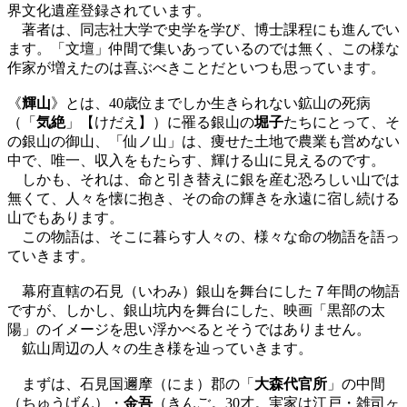
界文化遺産登録されています。
著者は、同志社大学で史学を学び、博士課程にも進んでい
ます。「文壇」仲間で集いあっているのでは無く、この様な
作家が増えたのは喜ぶべきことだといつも思っています。
《
輝山
》とは、40歳位までしか生きられない鉱山の死病
（「
気絶
」【けだえ】）に罹る銀山の
堀子
たちにとって、そ
の銀山の御山、「仙ノ山」は、痩せた土地で農業も営めない
中で、唯一、収入をもたらす、輝ける山に見えるのです。
しかも、それは、命と引き替えに銀を産む恐ろしい山では
無くて、人々を懐に抱き、その命の輝きを永遠に宿し続ける
山でもあります。
この物語は、そこに暮らす人々の、様々な命の物語を語っ
ていきます。
幕府直轄の石見（いわみ）銀山を舞台にした７年間の物語
ですが、しかし、銀山坑内を舞台にした、映画「黒部の太
陽」のイメージを思い浮かべるとそうではありません。
鉱山周辺の人々の生き様を辿っていきます。
まずは、石見国邇摩（にま）郡の「
大森代官所
」の中間
（ちゅうげん）・
金吾
（きんご。30才。実家は江戸・雑司ヶ