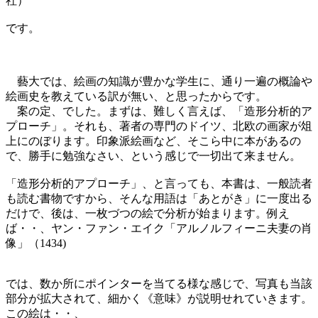
社）
です。
藝大では、絵画の知識が豊かな学生に、通り一遍の概論や
絵画史を教えている訳が無い、と思ったからです。
案の定、でした。まずは、難しく言えば、「造形分析的ア
プローチ」。それも、著者の専門のドイツ、北欧の画家が俎
上にのぼります。印象派絵画など、そこら中に本があるの
で、勝手に勉強なさい、という感じで一切出て来ません。
「造形分析的アプローチ」、と言っても、本書は、一般読者
も読む書物ですから、そんな用語は「あとがき」に一度出る
だけで、後は、一枚づつの絵で分析が始まります。例え
ば・・、ヤン・ファン・エイク「アルノルフィーニ夫妻の肖
像」（1434)
では、数か所にポインターを当てる様な感じで、写真も当該
部分が拡大されて、細かく《意味》が説明せれていきます。
この絵は・・、