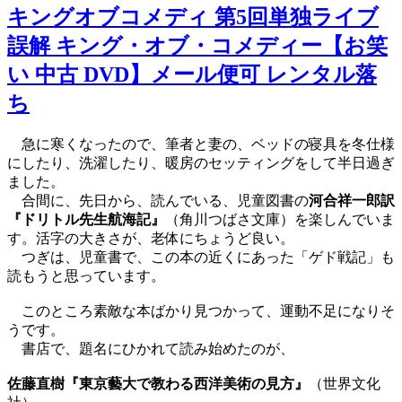
キングオブコメディ 第5回単独ライブ
誤解 キング・オブ・コメディー【お笑
い 中古 DVD】メール便可 レンタル落
ち
急に寒くなったので、筆者と妻の、ベッドの寝具を冬仕様
にしたり、洗濯したり、暖房のセッティングをして半日過ぎ
ました。
合間に、先日から、読んでいる、児童図書の
河合祥一郎訳
『ドリトル先生航海記』
（角川つばさ文庫）を楽しんでいま
す。活字の大きさが、老体にちょうど良い。
つぎは、児童書で、この本の近くにあった「ゲド戦記」も
読もうと思っています。
このところ素敵な本ばかり見つかって、運動不足になりそ
うです。
書店で、題名にひかれて読み始めたのが、
佐藤直樹『東京藝大で教わる西洋美術の見方』
（世界文化