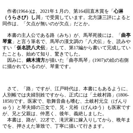
作者(1964-)は、2021年１月の、第164回直木賞を「
心淋
（うらさび）し川
」で受賞しています。北方謙三評によると
同作は、「欠点が無いのが欠点」だとか。
本書の主人公である路（みち）が、馬琴死後には、「
曲亭
琴童
」と言う筆名で、馬琴の漢文調の「八犬伝」を、読みや
すい「
仮名読八犬伝
」として、第17編から書いて完成してい
たことも、始めて知り、驚きでした。
因みに、
鏑木清方
が描いた「曲亭馬琴」(1907)の絵の右側
に描かれているのが、琴童です。
さて、「路」ですが、江戸時代は、本書にもあるように、
人別帳では夫婦別姓ですから、正式には「土岐村路」(1806-
1858)です。医家で、歌舞音曲も嗜む、土岐村元立（げんり
ゅう）と琴夫婦の三女で、兄・元裕（げんゆう）も医家です
が、兄と父親は、仲悪く、後年、義絶しました。
本書は、路が、22才で、滝沢家に嫁入りしてから、晩年ま
でを、押さえた筆致で、丁寧に描いて行きます。