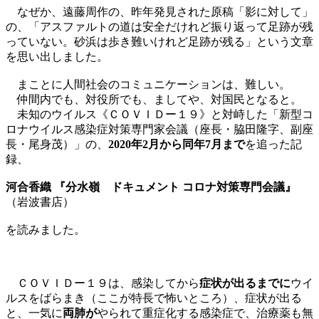
なぜか、遠藤周作の、昨年発見された原稿「影に対して」
の、「アスファルトの道は安全だけれど振り返って足跡が残
っていない。砂浜は歩き難いけれど足跡が残る」という文章
を思い出しました。
まことに人間社会のコミュニケーションは、難しい。
仲間内でも、対役所でも、ましてや、対国民となると。
未知のウイルス《ＣＯＶＩＤー１９》と対峙した「新型コ
ロナウイルス感染症対策専門家会議（座長・脇田隆字、副座
長・尾身茂）」の、
2020年2月から同年7月まで
を追った記
録、
河合香織 『分水嶺 ドキュメント コロナ対策専門会議』
（岩波書店）
を読みました。
ＣＯＶＩＤー１９は、感染してから
症状が出るまでに
ウイ
ルスをばらまき（ここが特長で怖いところ）、症状が出る
と、一気に
両肺が
やられて重症化する感染症で、治療薬も無