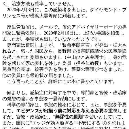
く、治療方法も確率していません。
2020年2月3日に、この感染者を出した、ダイヤモンド・プ
リンセス号が横浜大黒埠頭に到着します。
厚生労働省は、メールで、省のアドバイザリーボードの専
門家に緊急依頼し、2020年2月16日に、上記の会議を招集し
ましたが、委嘱状も出していなかったようです。
専門家は奮闘しますが、「緊急事態宣言」が発出・拡大さ
れると、怒った国民から、長野県で損害賠償請求の民事訴訟
を起こされた委員もいますし（中山ひとみ弁護士）、身の危
険を感じて家の表札を外した委員（押谷仁教授）もいます。
尾身副会長は、殺害予告を受け、警察の警護がつきました。
他の委員にも脅迫状が届きました。
こう言ったことが、詳細にこの本に書かれています。
何よりも、感染症に対峙する中で、専門家と官僚・政治家
の発想の違いが事態を一層深刻にします。
科学の専門家は、事態の推移に応じて、また、事態を予見
して、
エビデンスが出揃う前に対応を考える必要
を重視しま
すが、官僚・政治家は、“
無謬性の原則
”を習いとしていて、
また、国民に“エッジが効き過ぎる”“不安にする”のを恐れま
す（だから、具体的なことを言わず「総合的に勘案して決め