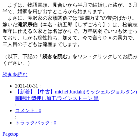
まずは、物語冒頭、見合いから半月で結婚した路が、３月
半で、婚家を飛び出すところから始まります。
まさに、滝沢家の家族関係では“波瀾万丈”の苦労ばかり。
嫁いだ
滝沢宗伯（
本名・鎮五郎【しずごろう】）は、松前志
摩守に仕える医家とは名ばかりで、万年病弱でいつも伏せっ
ており、しかも癇性持ち。加えて、今で言うＤＶの暴力で、
三人目の子どもは流産までします。
（以下、下記の「
続きを読む
」をワン・クリックしてお読み
ください。）
続きを読む
2021-10-31 :
【新着】【中古】michel Jurdain(ミッシェルジョルダン)
腕時計 型押し加工/ラインストーン 黒
:
コメント : 0
:
トラックバック : 0
Pagetop