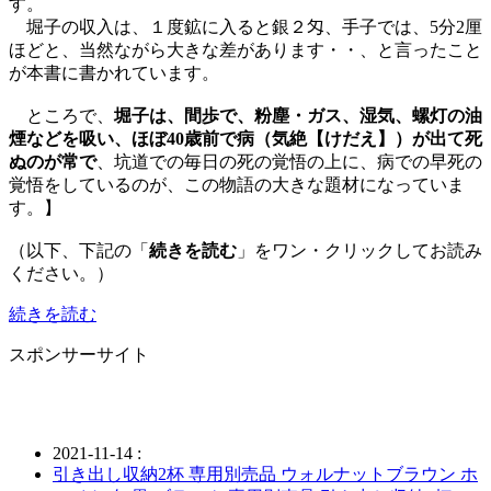
す。
堀子の収入は、１度鉱に入ると銀２匁、手子では、5分2厘
ほどと、当然ながら大きな差があります・・、と言ったこと
が本書に書かれています。
ところで、
堀子は、間歩で、粉塵・ガス、湿気、螺灯の油
煙などを吸い、ほぼ40歳前で病（気絶【けだえ】）が出て死
ぬのが常で
、坑道での毎日の死の覚悟の上に、病での早死の
覚悟をしているのが、この物語の大きな題材になっていま
す。】
（以下、下記の「
続きを読む
」をワン・クリックしてお読み
ください。）
続きを読む
スポンサーサイト
2021-11-14 :
引き出し収納2杯 専用別売品 ウォルナットブラウン ホ