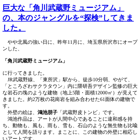
巨大な「角川武蔵野ミュージアム」
の、本のジャングルを“探検”してきま
した。
やや北風の強い日に、昨年11月に、埼玉県所沢市にオープ
ンした、
「角川武蔵野ミュージアム」
に行ってきました。
JR武蔵野線、「東所沢」駅から、徒歩10分弱、やがて、
「ところざわサクラタウン」内に隈研吾デザイン監修の巨大
な岩石の塊のような建物（地上5階・面積12000㎡）が見えて
きました。約2万枚の花崗岩を組み合わせた61面体の建物で
す。
外壁の絵は、
鴻池朋子
「武蔵野皮トンビ」です。
鴻池作品は、アートが人間中心であることに違和感を持
ち、動物も、風も、雨も、雪も、石山のような無生物も比喩
として人間を語ります。まことに、この建物の外壁に相応し
いアートです。