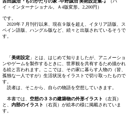
吉田誠治『ものがたりの家 -中野誠治 美術設定集-』
（パ
イ・インターナショナル。Ａ4版変形。2,200円）
です。
2020年７月刊行以来、現在９版を超え、イタリア語版、ス
ペイン語版、ハングル版など、続々と出版されているそうで
す。
「
美術設定
」とは、はじめて知りましたが、アニメーショ
ンやゲームを製作するときに、世界観を共有するため描かれ
る絵と言われます。ここでは、その家に暮らす人物の（皆、
孤独な一人ですが）生活状況をイラストで切り取ったもので
す。
読者は、そこから、自らの物語を空想していきます。
本書では、
空想の３３の建築物の外形イラスト
（左頁）
と、
内部のイラスト
（右頁）が絵本の様に掲載されていま
す。