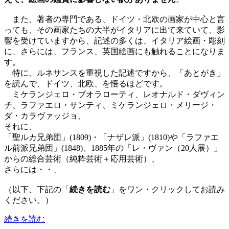
また、著者の専門である、ドイツ・北欧の画家が中心と言
っても、その画家たちの大半がイタリアに出て来ていて、影
響を受けていますから、記述の多くは、イタリア絵画・彫刻
に、さらには、フランス、英国絵画にも触れることになりま
す。
特に、ルネサンスを重視した記述ですから、「あとがき」
を読んで、ドイツ、北欧、を悟るほどです。
ミケランジェロ・ブオラローティ、レオナルド・ダヴィン
チ、ラファエロ・サンティ、ミケランジェロ・メリージ・
ダ・カラヴァッジョ、
それに、
「聖ルカ兄弟団」(1809)・「ナザレ派」(1810)や「ラファエ
ル前派兄弟団」(1848)、1885年の「レ・ヴァン（20人展）」
からの総合芸術（純粋芸術＋応用芸術）、
さらには・・、
（以下、下記の「
続きを読む
」をワン・クリックしてお読み
ください。）
続きを読む