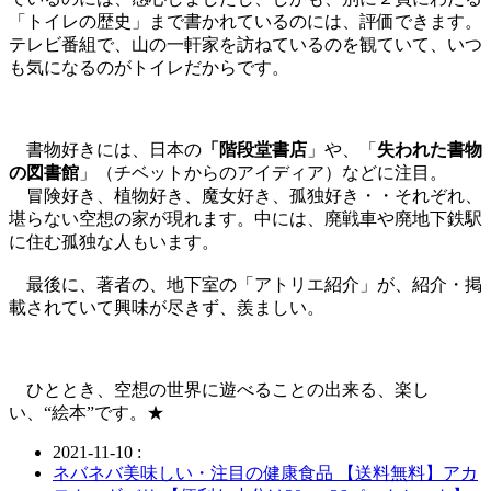
「トイレの歴史」まで書かれているのには、評価できます。
テレビ番組で、山の一軒家を訪ねているのを観ていて、いつ
も気になるのがトイレだからです。
書物好きには、日本の
「階段堂書店
」や、「
失われた書物
の図書館
」（チベットからのアイディア）などに注目。
冒険好き、植物好き、魔女好き、孤独好き・・それぞれ、
堪らない空想の家が現れます。中には、廃戦車や廃地下鉄駅
に住む孤独な人もいます。
最後に、著者の、地下室の「アトリエ紹介」が、紹介・掲
載されていて興味が尽きず、羨ましい。
ひととき、空想の世界に遊べることの出来る、楽し
い、“絵本”です。★
2021-11-10 :
ネバネバ美味しい・注目の健康食品 【送料無料】アカ