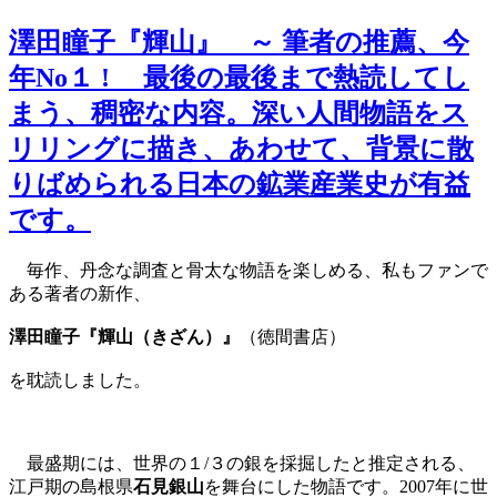
澤田瞳子『輝山』 ～ 筆者の推薦、今
年No１ ! 最後の最後まで熱読してし
まう、稠密な内容。深い人間物語をス
リリングに描き、あわせて、背景に散
りばめられる日本の鉱業産業史が有益
です。
毎作、丹念な調査と骨太な物語を楽しめる、私もファンで
ある著者の新作、
澤田瞳子『輝山（きざん）』
（徳間書店）
を耽読しました。
最盛期には、世界の１/３の銀を採掘したと推定される、
江戸期の島根県
石見銀山
を舞台にした物語です。2007年に世