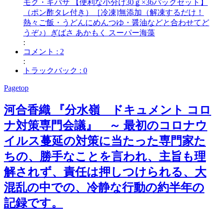
モク・ギバサ 【便利な小分け30ｇ×36パックセット】
（ポン酢タレ付き）［冷凍]無添加（解凍するだけ！
熱々ご飯・うどんにめんつゆ・醤油などと合わせてど
うぞ♪）ぎばさ あかもく スーパー海藻
:
コメント : 2
:
トラックバック : 0
Pagetop
河合香織 『分水嶺 ドキュメント コロ
ナ対策専門会議』 ～ 最初のコロナウ
イルス蔓延の対策に当たった専門家た
ちの、勝手なことを言われ、主旨も理
解されず、責任は押しつけられる、大
混乱の中での、冷静な行動の約半年の
記録です。