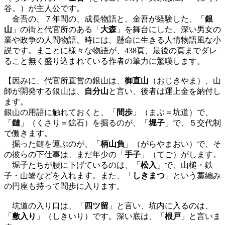
谷。）が主人公です。
金吾の、７年間の、成長物語と、金吾が経験した、「
銀
山
」の街と代官所のある「
大森
」を舞台にした、深い男女の
業や政争の人間物語、時には、懸命に生きる人情物語風な小
説です。まことに様々な物語が、438頁、最後の頁までダレ
ること無く盛り込まれている作者の筆力に驚嘆します。
【因みに、代官所直営の銀山は、
御直山
（おじきやま）、山
師が開発する銀山は、
自分山
と言い、後者は運上金を納付し
ます。
銀山の用語に触れておくと、「
間歩
」（まぶ＝坑道）で、
「
鏈
」（くさり＝鉱石）を掘るのが、「
堀子
」で、５交代制
で働きます。
掘った鏈を運ぶのが、「
柄山負
」（がらやまおい）で、そ
の彼らの下仕事は、まだ年少の「
手子
」（てご）がします。
堀子たちが腰に下げているのは、「
松入
」で、山槌・鉄
子・山箸などを入れます。また、「
しきまつ
」という藁編み
の円座も持って間歩に入ります。
坑道の入り口は、「
四ツ留
」と言い、坑内に入るのは、
「
敷入り
」（しきいり）です。深い底は、「
根戸
」と言いま