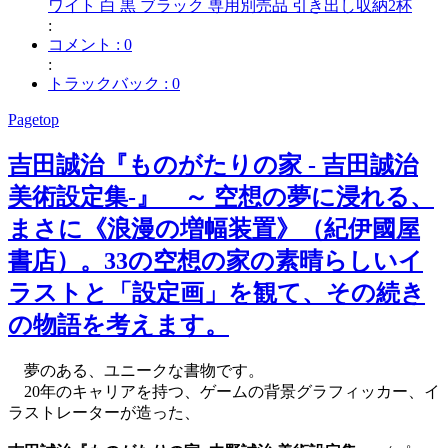
ワイト 白 黒 ブラック 専用別売品 引き出し収納2杯
:
コメント : 0
:
トラックバック : 0
Pagetop
吉田誠治『ものがたりの家 - 吉田誠治
美術設定集-』 ～ 空想の夢に浸れる、
まさに《浪漫の増幅装置》（紀伊國屋
書店）。33の空想の家の素晴らしいイ
ラストと「設定画」を観て、その続き
の物語を考えます。
夢のある、ユニークな書物です。
20年のキャリアを持つ、ゲームの背景グラフィッカー、イ
ラストレーターが造った、