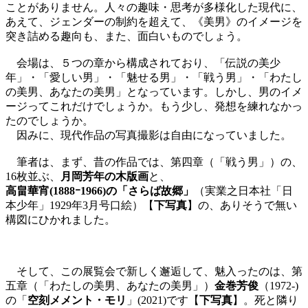
ことがありません。人々の趣味・思考が多様化した現代に、
あえて、ジェンダーの制約を超えて、《美男》のイメージを
突き詰める趣向も、また、面白いものでしょう。
会場は、５つの章から構成されており、「伝説の美少
年」・「愛しい男」・「魅せる男」・「戦う男」・「わたし
の美男、あなたの美男」となっています。しかし、男のイメ
ージってこれだけでしょうか。もう少し、発想を練れなかっ
たのでしょうか。
因みに、現代作品の写真撮影は自由になっていました。
筆者は、まず、昔の作品では、第四章（「戦う男」）の、
16枚並ぶ、
月岡芳年の木版画
と、
高畠華宵(1888ｰ1966)の「さらば故郷」
（実業之日本社「日
本少年」1929年3月号口絵）【
下写真
】の、ありそうで無い
構図にひかれました。
そして、この展覧会で新しく邂逅して、魅入ったのは、第
五章（「わたしの美男、あなたの美男」）
金巻芳俊
（1972-)
の「
空刻メメント・モリ
」(2021)です【
下写真
】。死と隣り