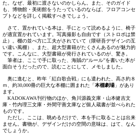
た。なぜ、最初に渡さないのかしらん。また、そのガイド
も、博物館・美術館をうたっているのならば、フロアコンセ
プトなどを詳しく掲載すべきでしょう。
さて、置かれている本は、手にとって読めるように、椅子
が適宜置かれています。写真撮影も自由です（ストロボは禁
止）。棚の並べ方に工夫がされていて（隈研吾デザインの互
い違い風棚）、また、超大型書籍がたくさんあるのが魅力的
です。こんなに、大型書籍が発行されているのが、驚き。
筆者は、ここで手に取った、海賊の“ルール”を書いた本が
面白そうだったので、読むことにして、メモしました。
奥に進むと、昨年「紅白歌合戦」にも遣われた、高さ約８
ｍ、約30,000冊の巨大な本棚に囲まれた「
本棚劇場
」があり
ます。
KADOKAWA刊行物のほか、角川源義文庫・山本健吉文
庫・竹内理三文庫・外間守善文庫など個人蔵書が並べられた
ものです。
ただし、ここは、眺めるだけで、本を手に取ることは出来
ません。書物が、デザインだけの空間の意味は、はて、なん
でしょうか。