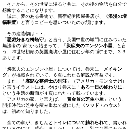
そこから、その世界に浸ると共に、その後の物語を自分で
想像することになります。
誠に、夢のある書物で、新宿紀伊國屋書店が、《
浪漫の増
幅装置
》と言うコピーを思いついたのが頷けます。
その建造物は・・、
「
悪戯好きな橋塔守
」と言う、英国中世の城門に住みついた
無法者の“家”から始まって、「
炭砿夫のエンジン小屋
」と言
う、20世紀初頭の英国廃坑小屋に住む少年の“家”まで、３３
あります。
「炭砿夫のエンジン小屋」については、巻末に「
メイキン
グ
」が掲載されていて、６頁にわたる解説が有益です。
また、「
寡黙な整備士の別荘
」（アメリカ・モンタナ州）
と言うイラストには、やはり巻末に「
ある一日の終わりに
」
という生活の断面が４頁にわたって載っています。
アメリカの家、と言えば、「
賞金首の芝生小屋
」という、
開拓時代の芝生を積み重ねて壁にした《
ソッド・ハウス
》
は、初めて知りました。
全ての家が、きちんと
トイレについて触れられて
、書かれ
ているのには、感心しましたし、しかも、別に２頁にわたる