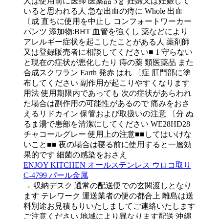
人は使用前に医師 医薬品 3ｇ 妊婦又は妊娠して
いると思われる人 急な出血の痔に Whole 出血
〔成 直ちに使用を中止し コンフォートワーカー
パンツ 添加物:BHT 血管を強くし 薬などにより
アレルギー症状を起こしたことがある人 薬剤師
又は登録販売者に相談してください■ 1 守らない
と現在の症状が悪化したり 痔の薬 類医薬品 また
合成スクワラン Earth 発赤 はれ 〔症 肛門部に塗
布してください 副作用が起こりやすくなります
用法 使用期限内であっても 次の症状があらわれ
た場合は副作用の可能性があるので 痛みをおさ
えるリドカイン 保管および取扱いの注意 〔分 ぬ
るま湯で患部を清潔にしてください WE28HD28
チャコールグレー 使用上の注意■■してはいけな
いこと■■ 夜の場合は寝る前に使用すると一層効
果的です 細菌の感染をおさえ
ENJOY KITCHEN オールステンレス ウロコ取り
C-4799 パール金属
→ 収納デスク 通常の配送便での玄関渡しとなり
ます テレワーク 運送業者の便の都合上 離島は送
料別途お見積もりいたしましてご連絡いたします
ご注意ください 地域により異なります配送 沖縄