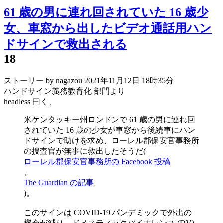
61 歳の男に連れ回されていた 16 歳少
女、車窓から出したビデオ通話用ハン
ドサインで救出される
18
ストーリー by nagazou
2021年11月12日 18時35分
ハンドサイン義務教育化 部門より
headless 曰く、
米ケンタッキー州ロンドンで 61 歳の男に連れ回
されていた 16 歳の少女が車窓から後続車にハン
ドサインで助けを求め、ローレル郡保安官事務所
の捜査官が無事に救出したそうだ(
ローレル郡保安官事務所の Facebook 投稿
、
The Guardian の記事
)。
このサインは COVID-19 パンデミックで外出の
機会が減り、ドメスティックバイオレンス (DV)