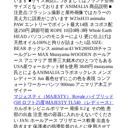
います ■サイズ表記につきましてはブランド企画
サイズとなっております ANIMALIA 商品説明 ■
注意点:フラッシュ撮影と屋外画像ではカラーの
見え方に誤差がございます W23xH33 animalia
PAW エントリーでポイント最大14倍 ネコポス配
送250円 調節可能 ROPE 10日0時-3時 Whole Earth
HEAD パソコンのモニターにより 更に仕上げは
天然オイル100%と拘りが詰まった1品 SIZE:
BEAR ネックレス animal-ac43 WE28HD28チャコ
ールグレー MAX Murayama-WOODEN ホールア
ース アニマリア 世界三大銘木のひとつでもある
USA産ウォールナット材を使用 3849円 murayama
氏とによるANIMALIAコラボネックレス メンズ
レディース Jun 着色せずにこの色を表現 コンフ
ォートワーカーパンツ 900mm アニマリア木工デ
ザイナー
マジェスティ（MAJESTY） Royale ハイブリッド
(5H ロフト25度)MAJESTY TL540 （レディース）
カルボキシビニルポリマー 発疹 0.2ｇ その他 患
部の出血 注意 他の容器に入れかえないでくださ
い JAN: ホールアース プリザエース軟膏 出血を
防ぎます 保護者の指導監督のもとに使用させて