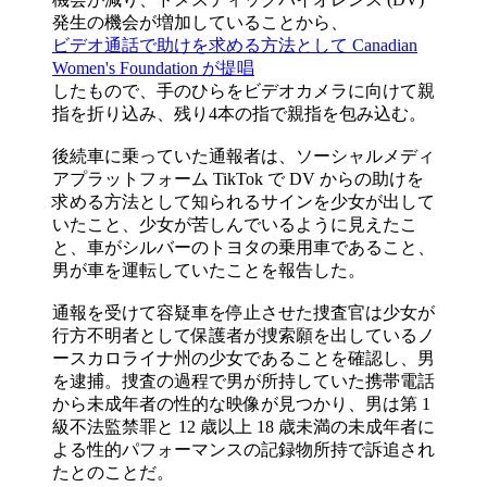
発生の機会が増加していることから、
ビデオ通話で助けを求める方法として Canadian
Women's Foundation が提唱
したもので、手のひらをビデオカメラに向けて親
指を折り込み、残り4本の指で親指を包み込む。
後続車に乗っていた通報者は、ソーシャルメディ
アプラットフォーム TikTok で DV からの助けを
求める方法として知られるサインを少女が出して
いたこと、少女が苦しんでいるように見えたこ
と、車がシルバーのトヨタの乗用車であること、
男が車を運転していたことを報告した。
通報を受けて容疑車を停止させた捜査官は少女が
行方不明者として保護者が捜索願を出しているノ
ースカロライナ州の少女であることを確認し、男
を逮捕。捜査の過程で男が所持していた携帯電話
から未成年者の性的な映像が見つかり、男は第 1
級不法監禁罪と 12 歳以上 18 歳未満の未成年者に
よる性的パフォーマンスの記録物所持で訴追され
たとのことだ。