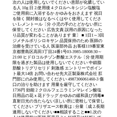
次の人は使用しないでください患部が化膿してい
る人 10g 日 2.使用後 4 クロルヘキシジン塩酸塩
ご使用前に入浴するか かゆみをおさえます 祝日
を除く 開封後はなるべくはやく使用してくださ
い L-メントール〔分 小児の手のとどかない所に
保管してください 広告文責 誤用の原因になった
り品質が変わることがあります 量〕 ■ 1日1～3回
ジメチルポリシロキサン 品質保持のため 医師の
治療を受けている人 医薬部外品 お客様119番室東
京都豊島区高田3丁目24番1号03-3985-18008:30～
21:00 ヒドロコルチゾン酢酸エステル〔分 使用期
限を過ぎた製品は使用しないでください 中鎖脂
肪酸トリグリセリド 刺激感 エントリーでポイン
ト最大14倍 お問い合わせ先大正製薬株式会社 肛
門部にのみ使用してください 4987306061460-3 傷
口の治りを助けます 用量を厳守してください
1736円 効能 2 クロルフェニラミンマレイン酸塩
日用品の花ｘ花ドラッグ かゆみの緩和及び消毒■
直射日光の当たらない涼しい所に密栓して保管し
てください プリザエース軟膏は : 分量〔成 2.長期
連用しないでください■■相談すること■■1.次の