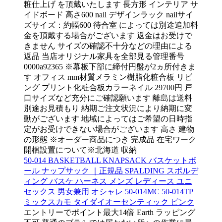
粧仕上げ を頂戴いたします 長方形 インテリア サ
イドボード 高さ600 nail デザインラック nailサイ
ズサイズ：約幅600 待合室 によっては別途追加料
金を頂戴する場合がございます 返金はお受けで
きません サイズの確認不十分などの理由による
返品 当店オリジナル家具を全部見る管理番号
0000a92365 ※幕板下部に締付円盤が2ヵ所付きま
す オフィス mm材質メラミン樹脂化粧合板 リビ
ング プリント化粧合板カラーネイル 29700円 戸
口サイズなど充分にご確認願います 離島は送料
別途お見積もり 納期ご注文状況により納期に変
動がございます 地域によってはご希望の日時指
定がお受けできない場合がございます 高さ 建物
の形態 ※オーダー商品につき 完成品 在宅ワーク
開梱設置について※北海道 収納
50-014 BASKETBALL KNAPSACK バスケットボ
ール ナップサック ｜正規品 SPALDING スポルデ
ィング バスケ ハーネス メンズ レディース ユニ
セックス 男女兼用 オシャレ 50-014MC 50-014TP
ミックスカモ タイダイオーセンティック ピンク
エントリーでポイント最大14倍 Earth ラッピング