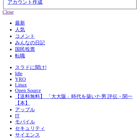
アカウント作成
Close
最新
人気
コメント
みんなの日記
国民投票
転職
スラドに聞け!
Idle
YRO
Linux
Open Source
【送料無料】 「大大阪」時代を築いた男 評伝・関一
【本】
アップル
IT
モバイル
セキュリティ
サイエンス