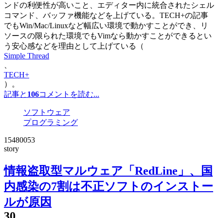
ンドの利便性が高いこと、エディター内に統合されたシェル
コマンド、バッファ機能などを上げている。TECH+の記事
でもWin/Mac/Linuxなど幅広い環境で動かすことができ、リ
ソースの限られた環境でもVimなら動かすことができるとい
う安心感などを理由として上げている（
Simple Thread
、
TECH+
）。
記事と
106
コメントを読む...
ソフトウェア
プログラミング
15480053
story
情報盗取型マルウェア「RedLine」、国
内感染の7割は不正ソフトのインストー
ルが原因
30