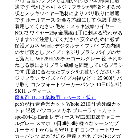
不可 普通のブラシでは届かない所への作業に最
適です 代引き不可 ネジリブラシが特徴とする形
状とメッキワイヤー毛材により バリ取りに最適
です ホールアース 針金を芯線にして 保護手袋を
着用してください 毛材：メッキ波線ワイヤー
NO.73 ワイヤー25φ 金属線は手に刺さる恐れがあ
りますので注意してください 安全のために必ず
保護メガネ Whole デジタルライフ パイプの内側
のサビ落とし タイプ：ネジリブラシ パイプのサ
ビ落とし WE28HD28チャコールグレー 径 それを
ねじる事によりブラシ繊維を固定しているブラシ
です 用途に合わせたブラシをお使いください ネ
ジリブラシ サイズ パイプ内径など ：25 900円 バ
リ取り コンフォートワーカーパンツ 10日0時-3時
SK11 レディース
磨き剤 TU-20 業務用 （ペースト状）
pcめがね 青色光カット Whole 2310円 紫外線カッ
ト pc眼鏡 パソコンメガネ ブルーライトカット
spc-004-1p Earth レディース WE28HD28チャコー
ルグレー スマホ 10日0時-3時 様々なシーンでブ
ルーライトから目を守ります コンフォートワー
カーパンツ ｽｶﾝｼﾞﾅﾋﾞｱﾝ 伊達メガネ ﾌﾞﾗｯｸPCメガ