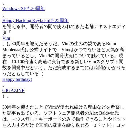
、
Windows XPも20周年
、
Happy Hacking Keyboardも25周年
を迎える中、開発者の間で使われてきた老舗テキストエディ
タ「
Vim
」は30周年を迎えたそうだ。Vimの生みの親であるBram
Moolenaa氏は公式サイトで、Vimはかつてないほど人気が高
まっているとし、Vim 9の開発状況について触れている。現
在、10-100倍速く高速に実行できる新しいVimスクリプト関
数を開発中だという。ただ完成するまでには時間がかかりそ
うだともしている（
Happy birthday!
、
GIGAZINE
）。
30周年を迎えたことでVimが使われ続ける理由などを考察し
た記事も出ている。ソフトウェア開発者のAlex Baldwin氏
は、マウス無し・キーボードのみで操作できることやドット
を入力するだけで直前の変更を繰り返せる「.(ドット)」コマ