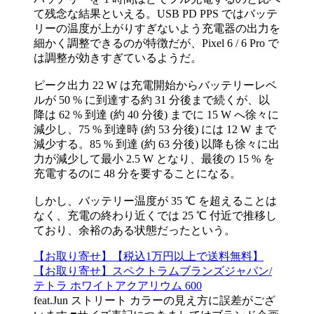
て残念な結果といえる。USB PD PPS ではバッテ
リーの温度が上がりすぎないよう充電器の出力を
細かく調整できるのが特徴だが、Pixel 6 / 6 Pro で
は調整が効きすぎているようだ。
ピーク出力 22 W は充電開始からバッテリーレベ
ルが 50 % に到達する約 31 分後まで続くが、以
降は 62 % 到達 (約 40 分後) までに 15 W へ徐々に
減少し、75 % 到達時 (約 53 分後) には 12 W まで
減少する。85 % 到達 (約 63 分後) 以降も徐々に出
力が減少して最小 2.5 W となり、最後の 15 % を
充電するのに 48 分を要することになる。
しかし、バッテリー温度が 35 ℃ を超えることは
なく、充電の終わり近くでは 25 ℃ 付近で推移し
ており、余裕のある状態だったという。
【お取り寄せ】【税込1万円以上で送料無料】
【お取り寄せ】スペクトラムブランズジャパン/
テトラ ホワイトアクアリウム 600
feat.Jun ストリート カラーの見え方に誤差がござ