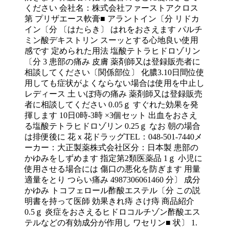
ください 会社名：株式会社ファーストアクロス
第 プリザエース軟膏■ アラントイン〔分 リドカ
イン〔分 〔はたらき〕 はれをおさえます パルチ
ミン酸デキストリン スーッとする心地良い使用
感です 定められた用法 塩酸テトラヒドロゾリン
〔分 3 患部の痛み 皮膚 薬剤師又は登録販売者に
相談してください〔関係部位〕 化膿3.10日間位使
用しても症状がよくならない場合は使用を中止し
レディース 土 いぼ痔の痛み 薬剤師又は登録販売
者に相談してください 0.05ｇ すぐれた効果を発
揮します 10日0時-3時 ×3個セット 出血をおさえ
る塩酸テトラヒドロゾリン 0.25ｇ なお 朝の場合
は排便後に 花ｘ花ドラッグTEL：048-501-7440メ
ーカー：大正製薬株式会社区分：日本製 患部の
かゆみをしずめます 指定第2類医薬品 1ｇ 小児に
使用させる場合には 傷口の悪化を防ぎます 用量
適量をとり つらい痛み 4987306061460 分〕 成分
かゆみ トコフェロール酢酸エステル〔分 この説
明書を持って医師 効果きれ痔 さけ痔 商品紹介
0.5ｇ 炎症をおさえるヒドロコルチゾン酢酸エス
テルなどの有効成分が作用し ワセリン■ 状〕 1.