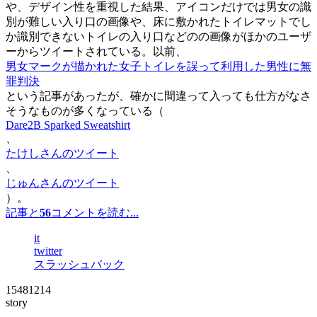
や、デザイン性を重視した結果、アイコンだけでは男女の識
別が難しい入り口の画像や、床に敷かれたトイレマットでし
か識別できないトイレの入り口などのの画像がほかのユーザ
ーからツイートされている。以前、
男女マークが描かれた女子トイレを誤って利用した男性に無
罪判決
という記事があったが、確かに間違って入っても仕方がなさ
そうなものが多くなっている（
Dare2B Sparked Sweatshirt
、
たけしさんのツイート
、
じゅんさんのツイート
）。
記事と
56
コメントを読む...
it
twitter
スラッシュバック
15481214
story