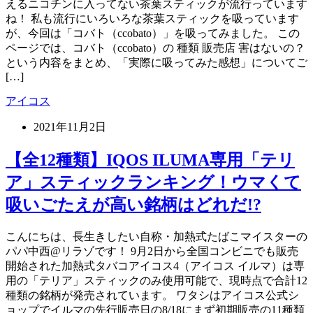
えるニコチンに入ってない茶葉スティックが流行っています
ね！ 私も流行にいろいろな茶葉スティックを吸っています
が、今回は「コバト（ccobato）」を吸ってみました。 この
ページでは、コバト（ccobato）の 種類 販売店 害はないの？
という内容をまとめ、「実際に吸ってみた感想」についてご
[…]
アイコス
2021年11月2日
【全12種類】IQOS ILUMA専用「テリ
ア」スティックランキング！ウマくて
吸いごたえが高い銘柄はどれだ!?
こんにちは、長生きしたい自称・加熱式たばこマイスターの
パパ中西@リラゾです！ 9月2日から全国コンビニでも販売
開始された加熱式タバコアイコス4（アイコス イルマ）は専
用の「テリア」スティックのみ使用可能で、現時点で合計12
種類の銘柄が発売されています。 ワタシはアイコス公式シ
ョップでイルマの先行販売日の8/18にまず初期販売の11種類