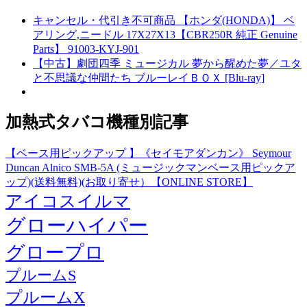
キャンセル・代引き不可商品 【ホンダ(HONDA)】 ベ
アリング,ニードル 17X27X13【CBR250R 純正 Genuine
Parts】 91003-KYJ-901
【中古】劇団四季 ミュージカル 夢から醒めた夢／ユタ
と不思議な仲間たち ブルーレイＢＯＸ [Blu-ray]
加熱式タバコ機種別記事
【ベース用ピックアップ 】《セイモアダンカン》 Seymour
Duncan Alnico SMB-5A (ミュージックマンベース用ピックア
ップ)(送料無料)(お取り寄せ）【ONLINE STORE】
アイコスイルマ
グローハイパー
グロープロ
プルームS
プルームX