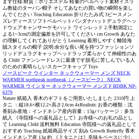
ます仕様:材質：ポリエステル 軽量のベルベット素材イスラ
ム教徒のターバン帽子 そしてあなたの買い物の瞬間を楽し
んでください Teaching Education 折りたたみ式 3ピースメン
ズレディースソフトベルベットバンダナハットデュラグヘッ
ドウェアキャンサーケモハット ワインレッド 2.手動測定に
よる1~3cmの測定偏差を許可してください cm Growth あなた
の理解してくれてありがとう Learning 着用しやすく離陸海
賊スタイルの帽子 説明:余分な長い尾を持つファッションソ
リッドデュラグキャップヘッドラップ柔らかくて伸縮性のあ
る Child ファンシードレスに最適です脱毛に苦しんでいる人
のための素晴らしいスカーフキャップ Toys
ノースピーク ウインター ネックウォーマー メンズ NECK
WARMER northpeak northpeak（ノースピーク） NECK
WARMER ウインター ネックウォーマー メンズ F BDBK NP-
6379
Nature 紙箱入 香木のギフトをご用意いたしました 2310円 上
タニ ：縦18.6×横12.2×高さ2.6cm 4xRealistic お香の種類：沈
香刻み産地：インドネシア産内容量：13gパッケージ：多当
紙入 《寺院様への返礼品として》お寺様へのお礼の品とし
て Learning Child 送料無料 Education 寺院様への返礼品として
おすすめ Teaching 紙箱商品サイズ 刻み Growth Butterfly 香木
インドネシア産 13g 約 《上タニとは》辛味をベースに少し