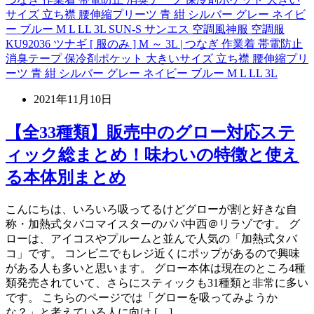
サイズ 立ち襟 腰伸縮プリーツ 青 紺 シルバー グレー ネイビ
ー ブルー M L LL 3L SUN-S サンエス 空調風神服 空調服
KU92036 ツナギ [ 服のみ ] M ～ 3L | つなぎ 作業着 帯電防止
消臭テープ 保冷剤ポケット 大きいサイズ 立ち襟 腰伸縮プリ
ーツ 青 紺 シルバー グレー ネイビー ブルー M L LL 3L
2021年11月10日
【全33種類】販売中のグロー対応ステ
ィック総まとめ！味わいの特徴と使え
る本体別まとめ
こんにちは、いろいろ吸ってるけどグローが割と好きな自
称・加熱式タバコマイスターのパパ中西＠リラゾです。 グ
ローは、アイコスやプルームと並んで人気の「加熱式タバ
コ」です。 コンビニでもレジ近くにポップがあるので興味
がある人も多いと思います。 グロー本体は現在のところ4種
類発売されていて、さらにスティックも31種類と非常に多い
です。 こちらのページでは「グローを吸ってみようか
な？」と考えている人に向け […]