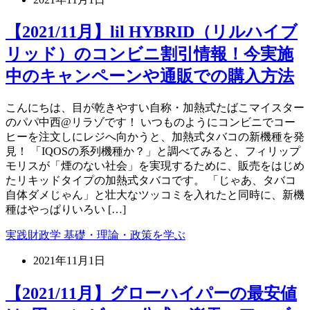
【2021/11月】lil HYBRID（リルハイブ
リッド）のコンビニ割引情報！今実施
中のキャンペーンや通販での購入方法
こんにちは、目が乾きやすい自称・加熱式たばこマイスター
のパパ中西@リラゾです！ いつものようにコンビニでコー
ヒーを注文しにレジへ向かうと、加熱式タバコの新機種を発
見！ 「IQOSの系列機種か？」と調べてみると、フィリップ
モリスが「煙のない社会」を実現するために、販売をはじめ
たリキッドタイプの加熱式タバコです。 「じゃあ、タバコ
自体ダメじゃん」と壮大なツッコミを入れたと同時に、新機
種はやっぱりいろい […]
実践財政学 基礎・理論・政策を学ぶ
2021年11月1日
【2021/11月】グローハイパーの最安値