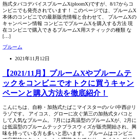
熱式タバコデバイスプルームX(ploomX)ですが、8/17からコ
ンビニでも発売されています！ このページでは、プルームX
本体のコンビニでの最新販売情報と合わせて、 プルームXの
キャンペーン情報 コンビニでプルームXを購入する方法 現
在コンビニで購入できるプルームX用スティックの種類 な
[…]
プルーム
2021年11月12日
【2021/11月】プルームXやプルームテ
ックをコンビニでオトクに買うキャン
ペーンと購入方法を徹底紹介！
こんにちは、自称・加熱式たばこマイスターのパパ中西@リ
ラゾです。 アイコス、グローに次ぐ第三の加熱式タバコと
して人気なプルーム。 7月には高温型のプルームXが、2月に
は低温型のプルームテックプラスウィズが販売開始され、興
味を持っている方も多いと思います。 プルームはコンビニ