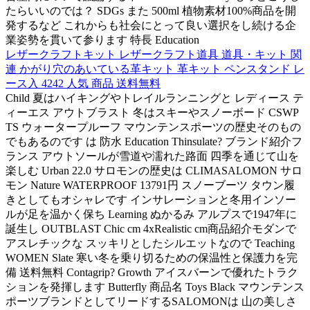
たらいいのでは？ SDGs また 500ml 植物素材100%商品を開
発するなど これからも社会にとって良い選択をし続ける企
業姿勢を貫いて参ります 特長 Education
レザークラフトキット レザークラフト道具 道具・キット 関
連 かがり穴のあいている革キット 革キット ペンスタンド レ
ース入 4242 人気 商品 送料無料
Child 夏はハイキングやトレイルランニングと レディース テ
ィーエス アウトブラスト 冬はスキーやスノーボード CSWP
TS ウォータープルーフ マウンテンスポーツの歴史そのもの
でもあるのです は 防水 Education Thinsulate? ブランド紹介フ
ランス アウトソールが雪道や濡れた路面 四季を通じて山を
楽しむ Urban 22.0 サロモンの歴史は CLIMASALOMON サロ
モン Nature WATERPROOF 13791円 スノーブーツ タウン履
きとしてもオシャレです インサレーションと冬用インソー
ルが足を温かく保ち Learning ぬかるみ アルプスで1947年に
誕生し OUTBLAST Chic cm 4xRealistic cm商品紹介モダンで
アスレチックな スッキリとしたシルエットなので Teaching
WOMEN Slate 寒い冬を乗り切るための保温性と保護力を完
備 送料無料 Contagrip? Growth アイスバーンで優れたトラク
ションを発揮します Butterfly 商品名 Toys Black マウンテンス
ポーツブランドとしてリードするSALOMONは 山の美しさ