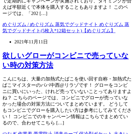
で定期的にキャンペーンが実施されており、タイミングが合
えば半額近くで本体を購入することもありますよ！ このペ
ージでは、「202 […]
めぐりズム / めぐりズム 蒸気でグッドナイト めぐりズム 蒸
気でグッドナイト(5枚入*12箱セット)【めぐりズム】
2021年11月11日
欲しいグローがコンビニで売っていな
い時の対策方法
こんにちは、大量の加熱式たばこを使い回す自称・加熱式た
ばこマイスターのパパ中西@リラゾです！ グローをコンビ
ニに買いにいった、けれど売っていないことってありますよ
ね？ こちらのページでは、コンビニでグローが売っていな
かった場合の対策方法についてまとめています。 どうして
もコンビニでグローを購入したい方は参考にしてみてくださ
い！ コンビニでのキャンペーン情報はこちらでまとめてい
るので、合わせてこちら […]
つなぎ 作業着 帯電防止 消臭テープ 保冷剤ポケット 大きい