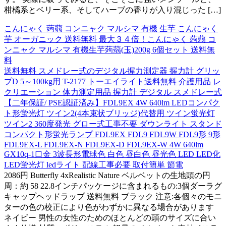
柑橘系とベリー系、そしてハーブの香りが入り混じった […]
こんにゃく 蒟蒻 コンニャク マルシマ 有機 生芋 こんにゃく
芋 オーガニック 送料無料 最大３４倍！こんにゃく 蒟蒻 コ
ンニャク マルシマ 有機生芋蒟蒻(玉)200g 6個セット 送料無
料
送料無料 スメドレー式のデジタル握力測定器 握力計 グリッ
プD 5～100kg用 T-2177 トーエイライト送料無料 介護用品 レ
クリエーション 体力測定用品 握力計 デジタル スメドレー式
【二年保証/ PSE認証済み】FDL9EX 4W 640lm LEDコンパク
ト形蛍光灯 ツイン2(4本束状ブリッジ)代替用 ツイン蛍光灯
ツイン2 360度発光 グロー式工事不要 ダウンライト スタンド
コンパクト形蛍光ランプ FDL9EX FDL9 FDL9W FDL9形 9形
FDL9EX-L FDL9EX-N FDL9EX-D FDL9EX-W 4W 640lm
GX10q-1口金 3波長形電球色 白色 昼白色 昼光色 LED LED化
LED蛍光灯 ledライト 配線工事必要 取付簡単 節電
2086円 Butterfly 4xRealistic Nature ベルベットの生地頭の円
周：約 58 22.8インチパッケージに含まれるもの:3個ダーラグ
キャップヘッドラップ 送料無料 ブラック 注意:各個々のモニ
ターの色の校正により色がわずかに異なる場合があります
ネイビー 男性の女性のためのほとんどの頭のサイズに合い