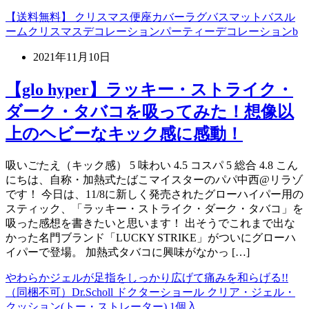
【送料無料】 クリスマス便座カバーラグバスマットバスル
ームクリスマスデコレーションパーティーデコレーションb
2021年11月10日
【glo hyper】ラッキー・ストライク・
ダーク・タバコを吸ってみた！想像以
上のヘビーなキック感に感動！
吸いごたえ（キック感） 5 味わい 4.5 コスパ 5 総合 4.8 こん
にちは、自称・加熱式たばこマイスターのパパ中西@リラゾ
です！ 今日は、11/8に新しく発売されたグローハイパー用の
スティック、「ラッキー・ストライク・ダーク・タバコ」を
吸った感想を書きたいと思います！ 出そうでこれまで出な
かった名門ブランド「LUCKY STRIKE」がついにグローハ
イパーで登場。 加熱式タバコに興味がなかっ […]
やわらかジェルが足指をしっかり広げて痛みを和らげる!!
（同梱不可）Dr.Scholl ドクターショール クリア・ジェル・
クッション(トー・ストレーター) 1個入