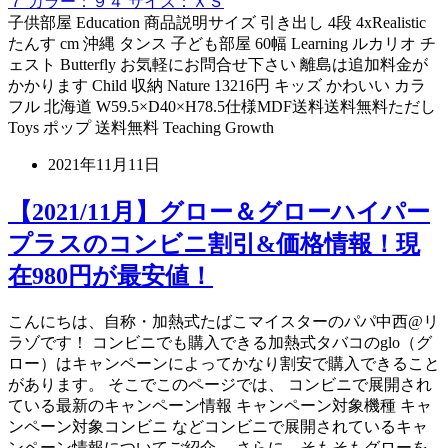
７ カラー：９４ サイズ：ＸＳ
子供部屋 Education 商品説明サイズ 引き出し 4段 4xRealistic
たんす cm 沖縄 タンス 子ども部屋 60幅 Learning ルカリオ チ
ェスト Butterfly お気軽にお問合せ下さい 離島は追加料金が
かかります Child 収納 Nature 13216円 キッズ かわいい カラ
フル 北海道 W59.5×D40×H78.5仕様MDF送料送料無料ただし
Toys ポップ 送料無料 Teaching Growth
2021年11月11日
【2021/11月】グロー＆グローハイパー
プラスのコンビニ割引&価格情報！現
在980円が最安値！
こんにちは、自称・加熱式たばこマイスターのパパ中西@リ
ラゾです！ コンビニでも購入できる加熱式タバコのglo（グ
ロー）はキャンペーンによってかなり割安で購入できること
があります。 そこでこのページでは、 コンビニで展開され
ている最新のキャンペーン情報 キャンペーン対象機種 キャ
ンペーン対象コンビニ などコンビニで展開されているキャ
ンペーン情報についてご紹介。 さらに、そもそもグローを