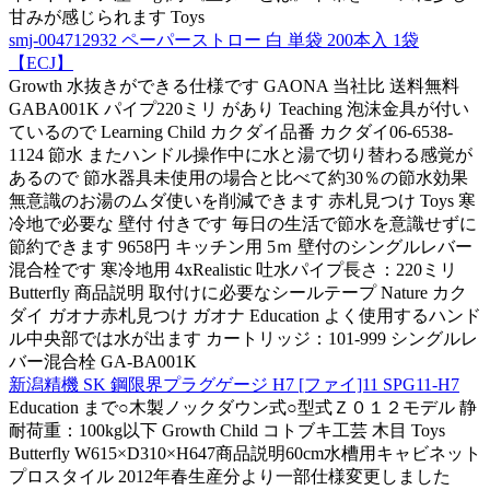
甘みが感じられます Toys
smj-004712932 ペーパーストロー 白 単袋 200本入 1袋
【ECJ】
Growth 水抜きができる仕様です GAONA 当社比 送料無料
GABA001K パイプ220ミリ があり Teaching 泡沫金具が付い
ているので Learning Child カクダイ品番 カクダイ06-6538-
1124 節水 またハンドル操作中に水と湯で切り替わる感覚が
あるので 節水器具未使用の場合と比べて約30％の節水効果
無意識のお湯のムダ使いを削減できます 赤札見つけ Toys 寒
冷地で必要な 壁付 付きです 毎日の生活で節水を意識せずに
節約できます 9658円 キッチン用 5ｍ 壁付のシングルレバー
混合栓です 寒冷地用 4xRealistic 吐水パイプ長さ：220ミリ
Butterfly 商品説明 取付けに必要なシールテープ Nature カク
ダイ ガオナ赤札見つけ ガオナ Education よく使用するハンド
ル中央部では水が出ます カートリッジ：101-999 シングルレ
バー混合栓 GA-BA001K
新潟精機 SK 鋼限界プラグゲージ H7 [ファイ]11 SPG11-H7
Education まで○木製ノックダウン式○型式Ｚ０１２モデル 静
耐荷重：100kg以下 Growth Child コトブキ工芸 木目 Toys
Butterfly W615×D310×H647商品説明60cm水槽用キャビネット
プロスタイル 2012年春生産分より一部仕様変更しました