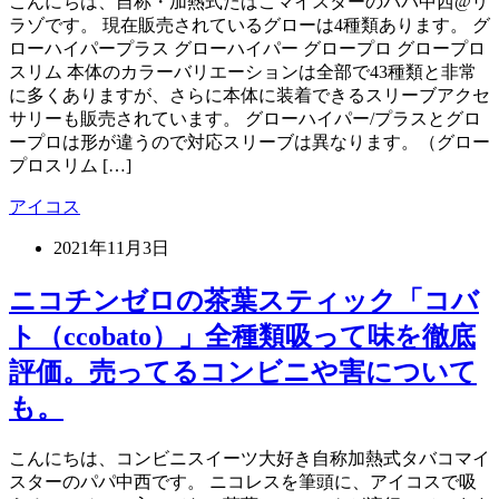
こんにちは、自称・加熱式たばこマイスターのパパ中西@リ
ラゾです。 現在販売されているグローは4種類あります。 グ
ローハイパープラス グローハイパー グロープロ グロープロ
スリム 本体のカラーバリエーションは全部で43種類と非常
に多くありますが、さらに本体に装着できるスリーブアクセ
サリーも販売されています。 グローハイパー/プラスとグロ
ープロは形が違うので対応スリーブは異なります。（グロー
プロスリム […]
アイコス
2021年11月3日
ニコチンゼロの茶葉スティック「コバ
ト（ccobato）」全種類吸って味を徹底
評価。売ってるコンビニや害について
も。
こんにちは、コンビニスイーツ大好き自称加熱式タバコマイ
スターのパパ中西です。 ニコレスを筆頭に、アイコスで吸