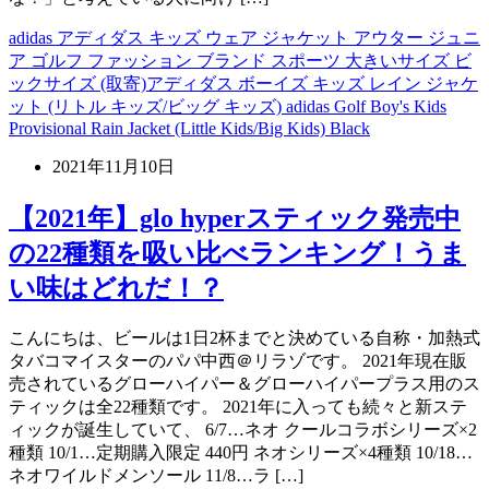
adidas アディダス キッズ ウェア ジャケット アウター ジュニ
ア ゴルフ ファッション ブランド スポーツ 大きいサイズ ビ
ックサイズ (取寄)アディダス ボーイズ キッズ レイン ジャケ
ット (リトル キッズ/ビッグ キッズ) adidas Golf Boy's Kids
Provisional Rain Jacket (Little Kids/Big Kids) Black
2021年11月10日
【2021年】glo hyperスティック発売中
の22種類を吸い比べランキング！うま
い味はどれだ！？
こんにちは、ビールは1日2杯までと決めている自称・加熱式
タバコマイスターのパパ中西＠リラゾです。 2021年現在販
売されているグローハイパー＆グローハイパープラス用のス
ティックは全22種類です。 2021年に入っても続々と新ステ
ィックが誕生していて、 6/7…ネオ クールコラボシリーズ×2
種類 10/1…定期購入限定 440円 ネオシリーズ×4種類 10/18…
ネオワイルドメンソール 11/8…ラ […]