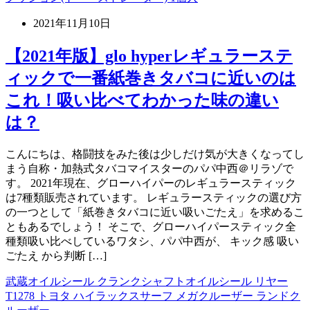
2021年11月10日
【2021年版】glo hyperレギュラーステ
ィックで一番紙巻きタバコに近いのは
これ！吸い比べてわかった味の違い
は？
こんにちは、格闘技をみた後は少しだけ気が大きくなってし
まう自称・加熱式タバコマイスターのパパ中西＠リラゾで
す。 2021年現在、グローハイパーのレギュラースティック
は7種類販売されています。 レギュラースティックの選び方
の一つとして「紙巻きタバコに近い吸いごたえ」を求めるこ
ともあるでしょう！ そこで、グローハイパースティック全
種類吸い比べしているワタシ、パパ中西が、 キック感 吸い
ごたえ から判断 […]
武蔵オイルシール クランクシャフトオイルシール リヤー
T1278 トヨタ ハイラックスサーフ メガクルーザー ランドク