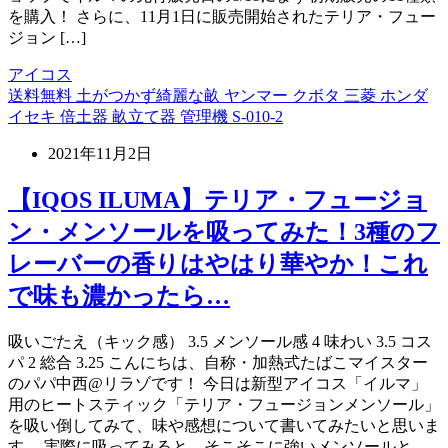
を購入！ さらに、11月1日に販売開始されたテリア・フュー
ジョン […]
アイコス
送料無料 土がつかず綺麗な畝 ヤンマー クボタ 三菱 ホンダ
イセキ 倍土器 畝立て器 管理機 S-010-2
2021年11月2日
【IQOS ILUMA】テリア・フュージョ
ン・メンソールを吸ってみた！3種のフ
レーバーの香りはやはり華やか！これ
で味も濃かったら…
吸いごたえ（キック感） 3.5 メンソール感 4 味わい 3.5 コス
パ 2 総合 3.25 こんにちは、自称・加熱式たばこマイスター
のパパ中西@リラゾです！ 今日は新型アイコス「イルマ」
用のヒートスティック「テリア・フュージョンメンソール」
を吸い倒してみて、味や感想について書いてみたいと思いま
す。 実際に吸ってみると、そこそこに強いメンソールと、