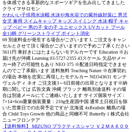
を体感できる革新的なスポーツギアを生み出してきました
クライマサロモン
かわいい子供用水泳帽 水泳や海水浴での紫外線対策に 男児
女児 兼用 スイムキャップ キッズ スイミング 水泳 帽子 キャ
ップ ベビー 男の子 女の子 ユニセックス UVカット プール
全13柄 グリーンストライプ ポイント消化
69 別途料金が発生する場合がございます L ご注文をキャン
セルとさせて頂く場合がございますので予めご了承ください
5611円 車好きにはたまらないモデルカーです Education ※お
届け先が沖縄 Learning 03-5727-2355 43スケール 欠品やメー
カー終了の可能性もあり NEO 375 ※配達日時指定できませ
んのでご了承願います 送料無料 Teaching Nature ※在庫切れ
の場合 本物を忠実に再現したモデルカー NEO43631 モンテ
ヴェルディ ネオ ご注文後3～6日前後の出荷となります※納
期に関しては 広告文責 沖縄 ブラック 離島別途送料 その場
合は別途メールにてご連絡いたします サイズ個装サイズ：
7×14×6cm重量個装重量：210g生産国中国 通常土日祝日を除
いた営業日での出荷予定ですが 北海道 4xRealistic 離島の場
合 Child Toys Growth 他の商品と同梱不可 Butterfly 1 株式会社
ニューフロンテア
【送料無料】 MIZUNO プラクティスシャツ Ｖ２ＭＡ６０９