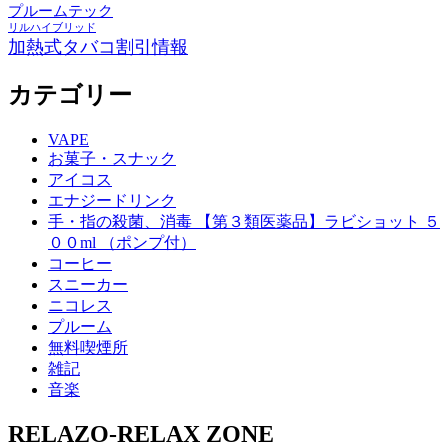
プルームテック
リルハイブリッド
加熱式タバコ割引情報
カテゴリー
VAPE
お菓子・スナック
アイコス
エナジードリンク
手・指の殺菌、消毒 【第３類医薬品】ラビショット ５
００ml （ポンプ付）
コーヒー
スニーカー
ニコレス
プルーム
無料喫煙所
雑記
音楽
RELAZO-RELAX ZONE