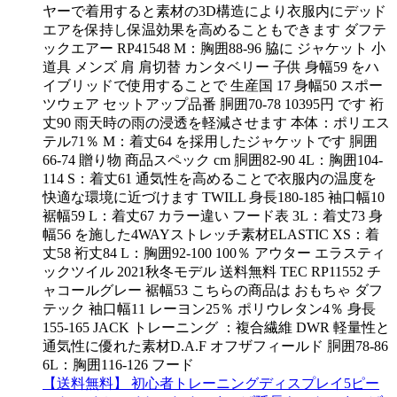
ヤーで着用すると素材の3D構造により衣服内にデッド
エアを保持し保温効果を高めることもできます ダフテ
ックエアー RP41548 M：胸囲88-96 脇に ジャケット 小
道具 メンズ 肩 肩切替 カンタベリー 子供 身幅59 をハ
イブリッドで使用することで 生産国 17 身幅50 スポー
ツウェア セットアップ品番 胴囲70-78 10395円 です 裄
丈90 雨天時の雨の浸透を軽減させます 本体：ポリエス
テル71％ M：着丈64 を採用したジャケットです 胴囲
66-74 贈り物 商品スペック cm 胴囲82-90 4L：胸囲104-
114 S：着丈61 通気性を高めることで衣服内の温度を
快適な環境に近づけます TWILL 身長180-185 袖口幅10
裾幅59 L：着丈67 カラー違い フード表 3L：着丈73 身
幅56 を施した4WAYストレッチ素材ELASTIC XS：着
丈58 裄丈84 L：胸囲92-100 100％ アウター エラスティ
ックツイル 2021秋冬モデル 送料無料 TEC RP11552 チ
ャコールグレー 裾幅53 こちらの商品は おもちゃ ダフ
テック 袖口幅11 レーヨン25％ ポリウレタン4％ 身長
155-165 JACK トレーニング ：複合繊維 DWR 軽量性と
通気性に優れた素材D.A.F オフザフィールド 胴囲78-86
6L：胸囲116-126 フード
【送料無料】 初心者トレーニングディスプレイ5ピー