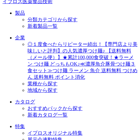
イプロス医薬食品技術
製品
分類カテゴリから探す
新着製品一覧
企業
◎１度食べたらリピーター続出！【専門店より美
味しいと評判】の人気濃厚つけ麺♪ 【送料無料
（メール便）】★累計100,000食突破！★ラーメ
ン つけ麺 どっちもOK♪≪濃厚魚介豚骨つけ麺３
食セット≫つけ麺 ラーメン 魚介 送料無料 つけめ
ん 送料無料 ポイント消化
業種から探す
地域から探す
カタログ
おすすめパックから探す
新着カタログ一覧
特集
イプロスオリジナル特集
展示会連動特集