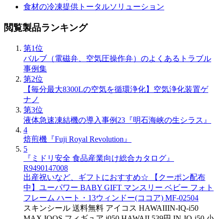
食材の冷凍提供トータルソリューション
閲覧製品ランキング
第1位
バルブ（電磁弁、空気圧操作弁）のよくあるトラブル
事例集
第2位
【毎分最大8300Lの空気を循環浄化】空気浄化装置ゲ
ナノ
第3位
液体急速凍結機の導入事例23『明石海峡の生シラス』
4
焙煎機『Fuji Royal Revolution』
5
『ミドリ安全 食品産業向け総合カタログ』
R9490147008
出産祝いなど、ギフトにおすすめ☆ 【クーポン配布
中】ユーパワー BABY GIFT マンスリー ベビー フォト
フレーム ハート・13ウィンドー(ココア) MF-02504
スキンシール 送料無料 アイコス HAWAIIIN-IQ-i50
MAX IQOS フィギュア i050 HAWAII 539円 IN-IQ-i50 小