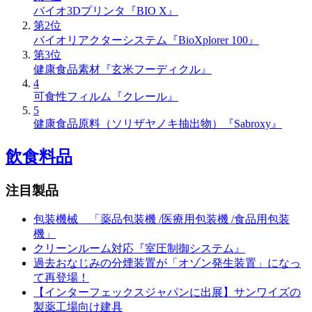
バイオ3Dプリンタ『BIO X』
第2位
バイオリアクターシステム『BioXplorer 100』
第3位
健康食品素材『玄米フーディクル』
4
可食性フィルム『クレール』
5
健康食品原料（ソリザヤノキ抽出物）『Sabroxy』
飲食料品
注目製品
包装機械 「薬品包装機 /医療用包装機 /食品用包装
機」
クリーンルーム対応『室圧制御システム』
過去おなじみの分煙装置が「オゾン発生装置」になっ
て再登場！
【インターフェックスジャパンに出展】サンワイズの
製薬工場向け建具