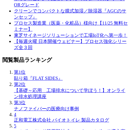
ORグレード
クリーンでコンパクトな膜式加湿／除湿器『AGCのサ
ンセップ』
プロセス製造業（医薬・化粧品）様向け【11/25 無料セ
ミナー】
東芝サイネージソリューションで工場IoT化へ第一歩！
【毎週火曜 日本開催ウェビナー】プロセス強化シリー
ズ全３回
閲覧製品ランキング
第1位
貼り箱『FLAT SIDES』
第2位
【基礎～応用 工場排水について学ぼう！】オンライ
ン排水処理講座
第3位
ナノファイバーの医療向け事例
4
正和電工株式会社 バイオトイレ 製品カタログ
5