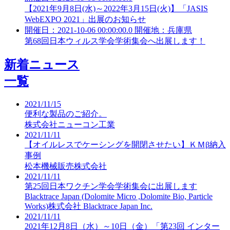
【2021年9月8日(水)～2022年3月15日(火)】「JASIS
WebEXPO 2021」出展のお知らせ
開催日：2021-10-06 00:00:00.0 開催地：兵庫県
第68回日本ウィルス学会学術集会へ出展します！
新着ニュース
一覧
2021/11/15
便利な製品のご紹介。
株式会社ニューコン工業
2021/11/11
【オイルレスでケーシングを開閉させたい】ＫＭβ納入
事例
松本機械販売株式会社
2021/11/11
第25回日本ワクチン学会学術集会に出展します
Blacktrace Japan (Dolomite Micro ,Dolomite Bio, Particle
Works)株式会社 Blacktrace Japan Inc.
2021/11/11
2021年12月8日（水）～10日（金）「第23回 インター