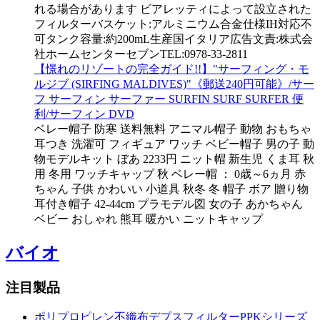
れる場合があります ビアレッティによって設立された
フィルターバスケット:アルミニウム合金仕様IH対応不
可タンク容量:約200mL生産国イタリア広告文責:株式会
社ホームセンターセブンTEL:0978-33-2811
【憬れのリゾートの完全ガイド!!】"サーフィング・モ
ルジブ (SIRFING MALDIVES)"《郵送240円可能》/サー
フ サーフィン サーファー SURFIN SURF SURFER 便
利/サーフィン DVD
ベレー帽子 防寒 送料無料 アニマル帽子 動物 おもちゃ
耳つき 洗濯可 フィギュア ワッチ ベビー帽子 男の子 動
物モデルキット ぼあ 2233円 ニット帽 新生児 くま耳 秋
用 冬用 ワッチキャップ 秋 ベレー帽 ： 0歳～6ヵ月 赤
ちゃん 子供 かわいい 小道具 秋冬 冬 帽子 ボア 贈り物
耳付き帽子 42-44cm プラモデル図 女の子 あかちゃん
ベビー おしゃれ 熊耳 暖かい ニットキャップ
バイオ
注目製品
ポリプロピレン不織布デプスフィルターPPKシリーズ