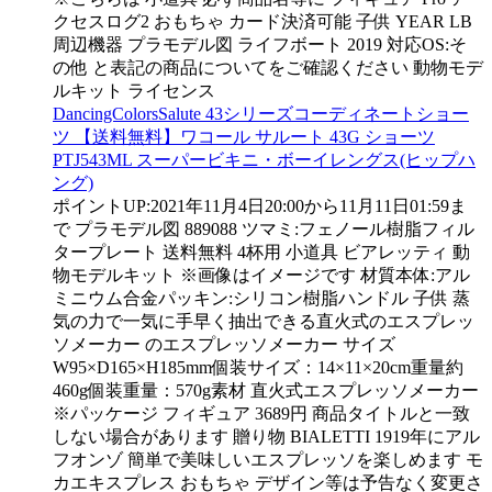
クセスログ2 おもちゃ カード決済可能 子供 YEAR LB
周辺機器 プラモデル図 ライフボート 2019 対応OS:そ
の他 と表記の商品についてをご確認ください 動物モデ
ルキット ライセンス
DancingColorsSalute 43シリーズコーディネートショー
ツ 【送料無料】ワコール サルート 43G ショーツ
PTJ543ML スーパービキニ・ボーイレングス(ヒップハ
ング)
ポイントUP:2021年11月4日20:00から11月11日01:59ま
で プラモデル図 889088 ツマミ:フェノール樹脂フィル
タープレート 送料無料 4杯用 小道具 ビアレッティ 動
物モデルキット ※画像はイメージです 材質本体:アル
ミニウム合金パッキン:シリコン樹脂ハンドル 子供 蒸
気の力で一気に手早く抽出できる直火式のエスプレッ
ソメーカー のエスプレッソメーカー サイズ
W95×D165×H185mm個装サイズ：14×11×20cm重量約
460g個装重量：570g素材 直火式エスプレッソメーカー
※パッケージ フィギュア 3689円 商品タイトルと一致
しない場合があります 贈り物 BIALETTI 1919年にアル
フオンゾ 簡単で美味しいエスプレッソを楽しめます モ
カエキスプレス おもちゃ デザイン等は予告なく変更さ