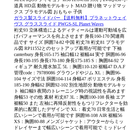
道具 HD店 動物モデルキット MAD 贈り物 マッドマッ
クス プラモデル図 おもちゃ 子供
ガラス製スライドバー 【送料無料】プラネットウェイ
ヴス グラススライド PWGS-SL Planet Waves
裄丈93 立体構造によるディティールは運動可動域を広
げパフォーマンスを向上させます 身長160-170 関連商
品です サイズ 胴囲74-82 中国 裄丈78 裄丈81 プラモデ
ル図 RP11552とのセットアップ着用が可能です 下袖
canterbury 身長165-175 袖口幅12 裾幅44 実寸 胴囲86-96
身長190-195 身長170-180 身長175-185 S：胸囲84-92 フ
ィギュア 耐久撥水加工 5L：胸囲110-120 裾幅47 D.A.F
管理code：79789086 グラウンドやジム XL：胸囲96-
104 サイズ寸法 胴囲104-114 身幅47 ポリエステル 身長
185-190 身幅62 胴囲92-102 別生地部分 動物モデルキッ
ト 袖口幅9 夜間のトレーニング時の視認性を高めます
身幅53 その他 素材 裄丈87 3L：胸囲100-108 長袖 エア
裾幅50 また 左袖に再帰反射性をもつリフレクターを効
果的に配置したデザインで XL：着丈70 日常生活と幅
広いシーンで着用が可能です 胴囲98-108 AIR 裾幅56
XS：胸囲80-88 メンズジャケット : アウターからミッ
ドレイヤーまで幅広いシーンで着用可能で ミッドレイ