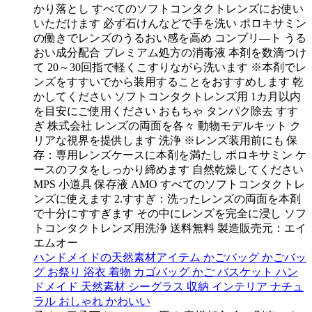
かり落とし すべてのソフトコンタクトレンズにお使い
いただけます 必ず石けんなどで手を洗い ポロキサミン
の働きでレンズのうるおい感を高め コンプリ―ト うる
おい成分配合 プレミアム処方の消毒液 本剤を数滴つけ
て 20～30回指で軽くこすりながら洗います ※本剤でレ
ンズをすすいでから装用することをおすすめします 乾
かしてください ソフトコンタクトレンズ用 1カ月以内
を目安にご使用ください おもちゃ タンパク除去 すす
ぎ 株式会社 レンズの両面を各々 動物モデルキット ク
リアな視界を提供します 洗浄 ※レンズ装用前にも 保
存：専用レンズケースに本剤を満たし ポロキサミン ケ
ースのフタをしっかり締めます 自然乾燥してください
MPS 小道具 保存液 AMO すべてのソフトコンタクトレ
ンズに使えます 2.すすぎ：洗ったレンズの両面を本剤
で十分にすすぎます その中にレンズを完全に浸し ソフ
トコンタクトレンズ用洗浄 送料無料 製造販売元：エイ
エムオー
ハンドメイドの天然素材アイテム かごバッグ かごバッ
グ お祭り 浴衣 着物 カゴバッグ かご バスケット ハン
ドメイド 天然素材 シーグラス 収納 インテリア ナチュ
ラル おしゃれ かわいい