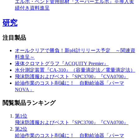
エルボ・ベンド管用部材『スーパーエルボ』※導入実
績付き資料進呈
研究
注目製品
オールクリアで勝負！新pH計リリース予定 ～関連資
料進呈～
液体クロマトグラフ『ACQUITY Premier』
水分測定装置『CA-310』（容量滴定法／電量滴定法）
飛沫防護服およびベスト『SPC3700』『CVA0700』
給油作業のコスト削減に！ 自動給油器「パーマ
NOVA」
閲覧製品ランキング
第1位
飛沫防護服およびベスト『SPC3700』『CVA0700』
第2位
給油作業のコスト削減に！ 自動給油器「パーマ