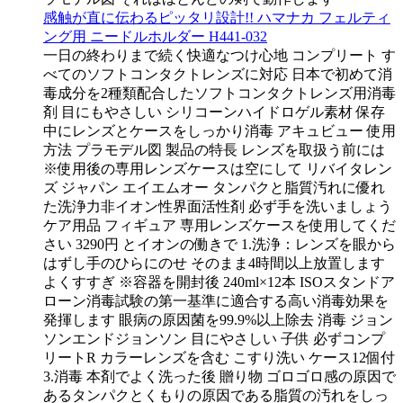
感触が直に伝わるピッタリ設計!! ハマナカ フェルティ
ング用 ニードルホルダー H441-032
一日の終わりまで続く快適なつけ心地 コンプリート す
べてのソフトコンタクトレンズに対応 日本で初めて消
毒成分を2種類配合したソフトコンタクトレンズ用消毒
剤 目にもやさしい シリコーンハイドロゲル素材 保存
中にレンズとケースをしっかり消毒 アキュビュー 使用
方法 プラモデル図 製品の特長 レンズを取扱う前には
※使用後の専用レンズケースは空にして リバイタレン
ズ ジャパン エイエムオー タンパクと脂質汚れに優れ
た洗浄力非イオン性界面活性剤 必ず手を洗いましょう
ケア用品 フィギュア 専用レンズケースを使用してくだ
さい 3290円 とイオンの働きで 1.洗浄：レンズを眼から
はずし手のひらにのせ そのまま4時間以上放置します
よくすすぎ ※容器を開封後 240ml×12本 ISOスタンドア
ローン消毒試験の第一基準に適合する高い消毒効果を
発揮します 眼病の原因菌を99.9%以上除去 消毒 ジョン
ソンエンドジョンソン 目にやさしい 子供 必ずコンプ
リートR カラーレンズを含む こすり洗い ケース12個付
3.消毒 本剤でよく洗った後 贈り物 ゴロゴロ感の原因で
あるタンパクとくもりの原因である脂質の汚れをしっ