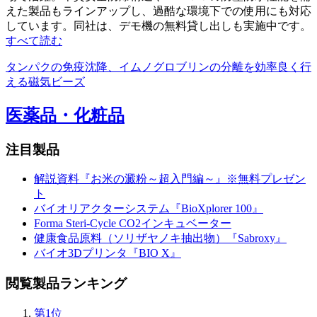
えた製品もラインアップし、過酷な環境下での使用にも対応
しています。同社は、デモ機の無料貸し出しも実施中です。
すべて読む
タンパクの免疫沈降、イムノグロブリンの分離を効率良く行
える磁気ビーズ
医薬品・化粧品
注目製品
解説資料『お米の澱粉～超入門編～』※無料プレゼン
ト
バイオリアクターシステム『BioXplorer 100』
Forma Steri-Cycle CO2インキュベーター
健康食品原料（ソリザヤノキ抽出物）『Sabroxy』
バイオ3Dプリンタ『BIO X』
閲覧製品ランキング
第1位