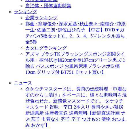
自治体・団体連動特集
ランキング
企業ランキング
邦画 ･窪塚俊介･深水元基･秋山奈々･南桂介･沖原
一生･佐藤二朗･伊佐山ひろ子 【中古】DVD▼ガ
チバン(5枚セット)1、2、3、4、5▽レンタル落ち
全5巻
カタログランキング
アズマ ブラシTKブラッシングスポンジ玄関タイ
ル用・柄付拭き幅20cm全長107cmグリーン黒ズミ
除去 バススポンジ お風呂床用ブラシスポG 幅
10cm グリップ付 BT751【セット買い】
ニュース
タケウチマスタードは、長岡の伝統料理「巾着な
すのからし漬け」をベースに、様々な調味料を混
ぜ合わせた、新感覚マスタードです。 タケウチ
マスタード 旨味・辛口 2本入り 長岡やさい耕房
新潟県産 生産者直送 送料無料【新潟直送計画 ナ
ス 茄子 巾着なす 芥子 辛子 つけもの 漬物 おつま
み おかず】