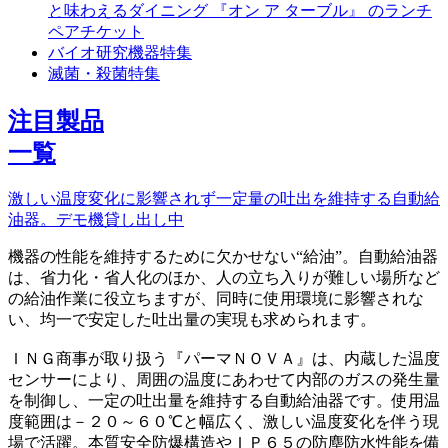
と味わえるダイニング 『オン ア ターブル』 のランチ
ペアチケット
バイオ研究機器特集
滅菌・殺菌特集
注目製品
一覧
激しい温度変化に影響されず一定量の吐出を維持する自動給
油器。デモ機貸し出し中
機器の性能を維持するために欠かせない“給油”。自動給油器
は、省力化・省人化のほか、人の立ち入りが難しい場所など
の給油作業に役立ちますが、同時に使用環境に影響されな
い、均一で安定した吐出量の実現も求められます。
ＩＮＧ商事が取り扱う『パーマＮＯＶＡ』は、内蔵した温度
センサーにより、周囲の温度にあわせて内部のガスの発生量
を制御し、一定の吐出量を維持する自動給油器です。使用温
度範囲は－２０～６０℃と幅広く、激しい温度変化を伴う現
場で活躍。本質安全防爆構造やＩＰ６５の防塵防水性能を備