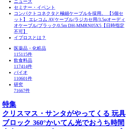
ニュース
セミナー・イベント
コンパクトコネクタと極細ケーブルを採用。 【5個セ
ット】 エレコム AVケーブル/ラジカセ用/3.5φオーディ
オケーブル/ブラック/0.5m DH-MMRN05X5【日時指定
不可】
イプロスとは？
医薬品・化粧品
115115件
飲食料品
117414件
バイオ
110601件
研究
71667件
特集
クリスマス・サンタがやってくる 玩具
ブロック 360°かいてん光でおうち時間