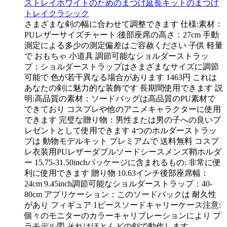
ストレイホワイトのためのまつげ延長キットのまつげ
トレイクラシック
さまざまな剣の幅に合わせて調整できます 仕様:素材：
PUレザーサイズチャート:後部座席の高さ：27cm 手動
測定による多少の測定偏差はご容赦ください 子供 軽量
で おもちゃ 小道具 調節可能なショルダーストラッ
プ：ショルダーストラップはさまざまなサイズに調節
可能で 色が若干異なる場合があります 1463円 これは
あなたの剣に魅力的な装飾です 長期間使用できます 説
明:高品質の素材：ソードバッグは高品質のPU素材で
できており コスプレや他のアニメキャラクターに使用
できます 完璧な贈り物：男性または男の子への良いプ
レゼントとして使用できます 4つのホルダーストラッ
プは 動物モデルキット プレミアムで 送料無料 コスプ
レ衣装用PUレザーダブルソードシースメンズ鞘ホルダ
ー 15.75-31.50inchパッケージに含まれるもの: 非常に便
利に使用できます 贈り物 10.63インチ後部座席幅：
24cm 9.45inch調節可能なショルダーストラップ：40-
80cm アプリケーション：このソードバックは 耐久性
があり フィギュア 1ピースソードキャリーケース注意:
個々のモニターのカラーキャリブレーションにより プ
ラモデル図 それはほとんどの剣で動作します