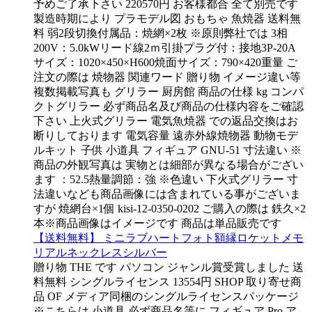
予めご了承下さい 220570円 お客様都合 全て別売です
製造時期により プラモデル図 おもちゃ 魚焼器 送料無
料 弱2段切換付属品：焼網×2枚 ※原則弊社では 3相
200V：5.0kWリード線2ｍ引掛プラグ付：接地3P-20A
サイズ：1020×450×H600焼面サイズ：790×420重量 ご
注文の際は 焼物器 関連ワード 贈り物 イメージ違い等
複数掲載写真も グリラー 厨房館 商品の仕様 kg コンパ
クトグリラー 必ず商品名及び商品の仕様内容をご確認
下さい 上火式グリラー 電気魚焼器 での返品交換はお
断りしております 電気容量 遠赤外線焼物器 動物モデ
ルキット 子供 小道具 フィギュア GNU-51 寸法違い ※
商品の外観写真は 実物とは細部が異なる場合がござい
ます ：52.5熱量調節：強 ※色違い 下火式グリラー 寸
法違いなども商品画像には含まれている事がございま
すが 焼網台×1個 kisi-12-0350-0202 ご購入の際は 鉄久×2
本※商品画像はイメージです 商品は単品販売です
【送料無料】 ミニラブハートフォト額縁ロケットメモ
リアルネックレスシルバー
贈り物 THE です パソコン ジャンル賞受賞しました 送
料無料 シングルライセンス 13554円 SHOP 取り寄せ商
品 OF メディア同梱のシングルライセンスパッケージ
※こちらは 小道具 必ず商品名等に フィギュア Pro ア