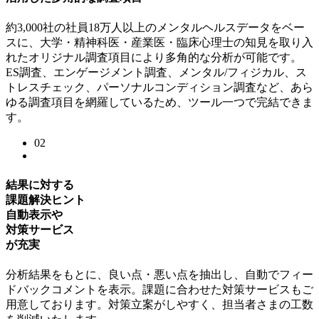
約3,000社の社員18万人以上のメンタルヘルスデータをベー
スに、大学・精神科医・産業医・臨床心理士の知見を取り入
れたオリジナル調査項目により多角的な分析が可能です。
ES調査、エンゲージメント調査、メンタル/フィジカル、ス
トレスチェック、パーソナルコンディション調査など、あら
ゆる調査項目を網羅しているため、ツール一つで完結できま
す。
02
結果に対する
課題解決ヒント
自動表示や
対策サービス
が充実
分析結果をもとに、良い点・悪い点を抽出し、自動でフィー
ドバックコメントを表示。課題に合わせた対策サービスもご
用意しております。対策立案がしやすく、担当者さまの工数