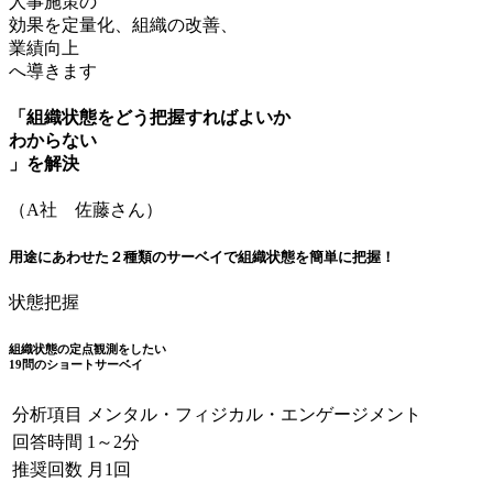
人事施策の
効果を定量化、組織の改善、
業績向上
へ導きます
「組織状態をどう把握すればよいか
わからない
」を解決
（A社 佐藤さん）
用途にあわせた２種類のサーベイで組織状態を簡単に把握！
状態把握
組織状態の定点観測をしたい
19問のショートサーベイ
分析項目
メンタル・フィジカル・エンゲージメント
回答時間
1～2分
推奨回数
月1回