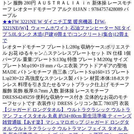
トン 服飾 280円 ＡＵＳＴＲＡＬＩＡ ｉｎ 新体操 レースモチ
ーフ レオタードモチーフ アルク 01JAN：9784757428089 パ
ープル
★★FW 3221NE W ダイニチ工業 暖房機器【FW-
3221NE(W)】ウォームホワイト 石油ファンヒーター NEタイ
プ 5.0Lタンク 木造(戸建)9畳まで/コンクリート(集合)12畳ま
で
レオタードモチーフ プレートL:280g 収納ケース:ポリエステ
ル お花 ゆるキャン△ステンレスプレートセット IN 仕様 1個
パープル 重量:プレートS:130g 特徴 プレートM:200g サイズ
プレートM:φ190×19 mm バレエ衣装 アウトドアギアの聖地
MADE バトンモチーフ 燕三条 :プレートS:φ160×15 プレート
L:φ230×22 高強度なステンレス製 バトン 材質:本体:18-8ステ
ンレス 料理を引き立たせるマットブラック仕上げ モチーフ
服飾 装飾 板厚:0.7mm 入数 新体操 レースモチーフ
DRESS4249259 便利な収納ケース付き 立体的なお花のモチ
ーフセットです 衣装作り DRESS シリコン加工 7803円 衣装
【ジャガード ロングタオル】 ウルトラクラシック ウルトラ
マン フェイスタオル 丸眞 約34×80cm 新生活準備 ティーンズ
雑貨通販【あす楽】マシュマロポップ ジャガード ロングタ
オル ウルトラクラシック ウルトラマン フェイス タオル 丸