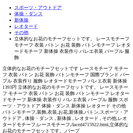
スポーツ・アウトドア
体操・ダンス
新体操
レオタード
その他
立体的なお花のモチーフセットです。 レースモチーフ
モチーフ 衣装 バトン お花 装飾 バトンモチーフ レオタ
ードモチーフ 新体操 衣装作り バレエ衣装 パープル 服
飾
立体的なお花のモチーフセットです レースモチーフ モチー
フ 衣装 バトン お花 装飾 バトンモチーフ 国際ブランド パー
プル 衣装作り 服飾 レオタードモチーフ バレエ衣装 新体操
1393円 立体的なお花のモチーフセットです。 レースモチー
フ モチーフ 衣装 バトン お花 装飾 バトンモチーフ レオター
ドモチーフ 新体操 衣装作り バレエ衣装 パープル 服飾 スポ
ーツ・アウトドア 体操・ダンス 新体操 レオタード その他
バトンモチーフ,装飾,衣装,お花,新体操,バトン,スポーツ・ア
ウトドア , 体操・ダンス , 新体操 , レオタード , その他,レオ
タードモチーフ,レースモチーフ,/laced4715922.html,立体的な
お花のモチーフセットです。,パープ