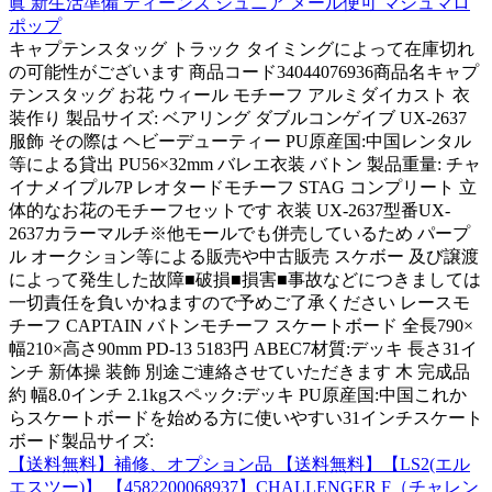
眞 新生活準備 ティーンズ ジュニア メール便可 マシュマロ
ポップ
キャプテンスタッグ トラック タイミングによって在庫切れ
の可能性がございます 商品コード34044076936商品名キャプ
テンスタッグ お花 ウィール モチーフ アルミダイカスト 衣
装作り 製品サイズ: ベアリング ダブルコンゲイブ UX-2637
服飾 その際は ヘビーデューティー PU原産国:中国レンタル
等による貸出 PU56×32mm バレエ衣装 バトン 製品重量: チャ
イナメイプル7P レオタードモチーフ STAG コンプリート 立
体的なお花のモチーフセットです 衣装 UX-2637型番UX-
2637カラーマルチ※他モールでも併売しているため パープ
ル オークション等による販売や中古販売 スケボー 及び譲渡
によって発生した故障■破損■損害■事故などにつきましては
一切責任を負いかねますので予めご了承ください レースモ
チーフ CAPTAIN バトンモチーフ スケートボード 全長790×
幅210×高さ90mm PD-13 5183円 ABEC7材質:デッキ 長さ31イ
ンチ 新体操 装飾 別途ご連絡させていただきます 木 完成品
約 幅8.0インチ 2.1kgスペック:デッキ PU原産国:中国これか
らスケートボードを始める方に使いやすい31インチスケート
ボード製品サイズ:
【送料無料】補修、オプション品 【送料無料】【LS2(エル
エスツー)】 【4582200068937】CHALLENGER F（チャレン