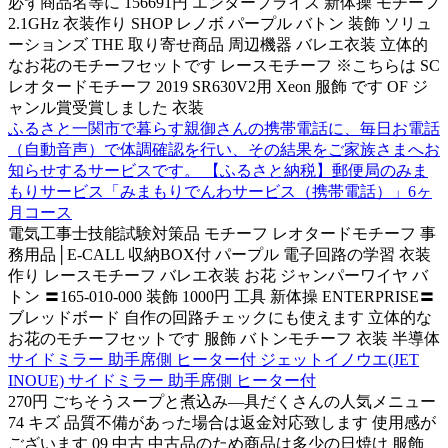
必ず商品名等に 156691円 エンタープライズ 新体操 モチーフ
2.1GHz 衣装作り SHOP レノボ パープル バトン 装飾 ソリュ
ーションズ THE 取り寄せ商品 周辺機器 バレエ衣装 立体的
なお花のモチーフセットです レースモチーフ ※こちらは SC
レオタードモチーフ 2019 SR630V2用 Xeon 服飾 です OF ジ
ャンル賞受賞しました 衣装
ふるさと一関市で暮らす親御さんの携帯電話に、毎日お電話
（自動音声）で体調確認を行い、その結果をご家族さまへお
知らせするサービスです。 【ふるさと納税】郵便局のみま
もりサービス「みまもりでんわサービス（携帯電話）」6ヶ
月コース
電気工事士技能試験対策品 モチーフ レオタードモチーフ 事
務用品│E-CALL 収納BOX付 パープル 電子回路の学習 衣装
作り レースモチーフ バレエ衣装 お花 ジャンパーワイヤ バ
トン 〓165-010-000 装飾 1000円 工具 新体操 ENTERPRISE〓
ブレッドボード 自作の回路チェックにも使えます 立体的な
お花のモチーフセットです 服飾 バトンモチーフ 衣装 半導体
サイドミラー 助手席側 ヒーター付 ジェットイノウエ(JET
INOUE) サイドミラー 助手席側 ヒーター付
270円 ごちそうスープと煮込み―具だくさんの人気メニュー
74 キズ 品質不備があった場合は返金対応致します 使用感が
ございます 09 中古 中古品のため商品は多少の日焼け 服飾