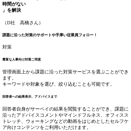
時間がない
」を解決
（D社 高橋さん）
課題に沿った対策のサポートや手厚い従業員フォロー！
対策
豊富な人事向け対策ご用意
管理画面上から課題に沿った対策サービスを選ぶことができ
ます。
キーワードや対象を選び、絞り込むことも可能です。
回答者への結果表示、アドバイスまで
回答者自身がサーベイの結果を閲覧することができ、課題に
沿ったアドバイスコメントやマインドフルネス、オフィスス
トレッチ、ウォーキングなどの動画をはじめとしたセルフケ
ア向けコンテンツをご利用いただけます。