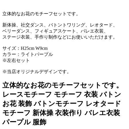
立体的なお花のモチーフセットです。
新体操、社交ダンス、バトントワリング、レオタード、
ベリーダンス、フィギュアスケート、バレエ衣装、
ステージ衣装、手作り制作などにお使いいただけます。
サイズ：H25cm W9cm
カラー：ライトパープル
※左右セット
※当店オリジナルデザインです。
立体的なお花のモチーフセットです。
レースモチーフ モチーフ 衣装 バトン
お花 装飾 バトンモチーフ レオタード
モチーフ 新体操 衣装作り バレエ衣装
パープル 服飾