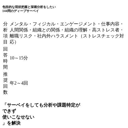
包括的な現状把握と深堀分析をしたい
144問のディープサーベイ
分
メンタル・フィジカル・エンゲージメント・仕事内容・
析
人間関係・組織との関係・組織の理解・高ストレス者・
項
離職リスク・社内外ハラスメント（ストレスチェック対
目
応）
回
答
10～15分
時
間
推
奨
年2～4回
回
数
「サーベイをしても分析や課題特定が
できず
使いこなせない
」を解決