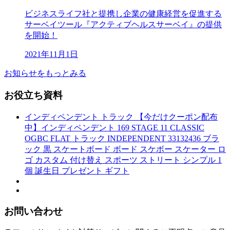
ビジネスライフ社と提携し企業の健康経営を促進する
サーベイツール『アクティブヘルスサーベイ』の提供
を開始！
2021年11月1日
お知らせをもっとみる
お役立ち資料
インディペンデント トラック 【今だけクーポン配布
中】インディペンデント 169 STAGE 11 CLASSIC
OGBC FLAT トラック INDEPENDENT 33132436 ブラ
ック 黒 スケートボード ボード スケボー スケーター ロ
ゴ カスタム 付け替え スポーツ ストリート シンプル 1
個 誕生日 プレゼント ギフト
お問い合わせ