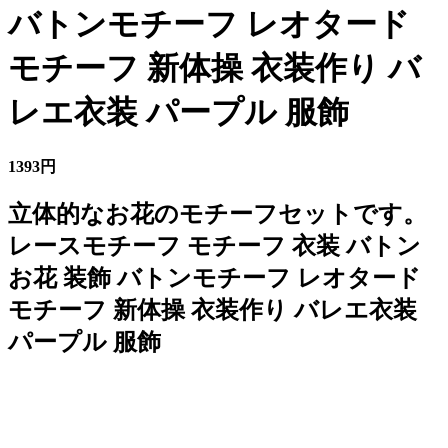
バトンモチーフ レオタード
モチーフ 新体操 衣装作り バ
レエ衣装 パープル 服飾
1393円
立体的なお花のモチーフセットです。
レースモチーフ モチーフ 衣装 バトン
お花 装飾 バトンモチーフ レオタード
モチーフ 新体操 衣装作り バレエ衣装
パープル 服飾