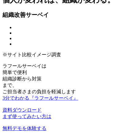
個人が変われば、組織が変わる。
組織改善サーベイ
※サイト比較イメージ調査
ラフールサーベイは
簡単で便利
組織診断から対策
まで、
ご担当者さまの負担を軽減します
3分でわかる『ラフールサーベイ』
資料ダウンロード
まず使ってみたい方は
無料デモを体験する