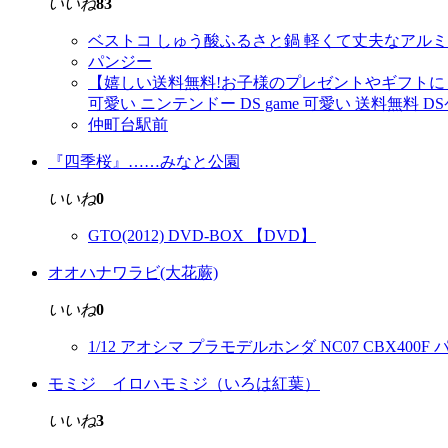
いいね
83
ベストコ しゅう酸ふるさと鍋 軽くて丈夫なアルミ鍋 2
パンジー
【嬉しい送料無料!お子様のプレゼントやギフトにもオススメで
可愛い ニンテンドー DS game 可愛い 送料無料 DSケース n
仲町台駅前
『四季桜』……みなと公園
いいね
0
GTO(2012) DVD-BOX 【DVD】
オオハナワラビ(大花蕨)
いいね
0
1/12 アオシマ プラモデルホンダ NC07 CBX40
モミジ イロハモミジ（いろは紅葉）
いいね
3