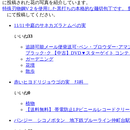
に投稿された花の写真を紹介しています。
特殊刃物鋼V２を使用した黒打ちの本格的な麺切包丁です。 豊
にて投稿してください。
11/11 中庭のサネカズラとムベの実
いいね
33
追跡可能メール便発送可･ベン・ブロウダー･アマ
ブラック･ク 【中古】DVD▼スターゲイト コン
ガーデニング
花壇
散歩
赤いヒヨドリジョウゴの実 ﾅｽ科
いいね
0
植物
【送料無料】 帯電防止LPビニールレコードクリ
パンジー シコノボタン 地下鉄ブルーライン仲町台駅