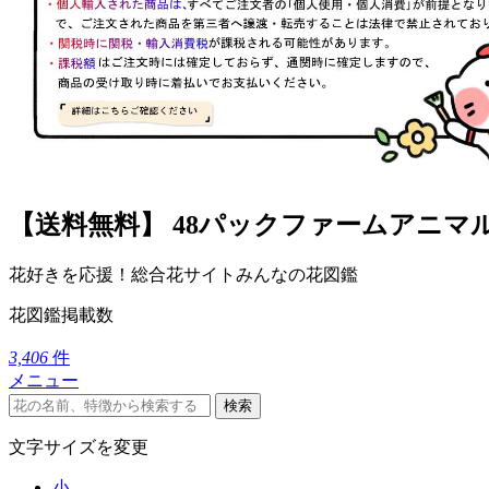
【送料無料】 48パックファームアニ
花好きを応援！総合花サイトみんなの花図鑑
花図鑑掲載数
3,406
件
メニュー
検索
文字サイズを変更
小