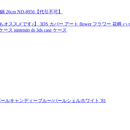
6cm ND-8956【代引不可】
す♪】 3DS カバー アート flower フラワー 花柄 ハイビスカ
intendo ds 3ds case ケース
0F パールキャンディーブルー/パールシェルホワイト '81