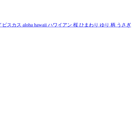
ス aloha hawaii ハワイアン 桜 ひまわり ゆり 柄 うさぎ