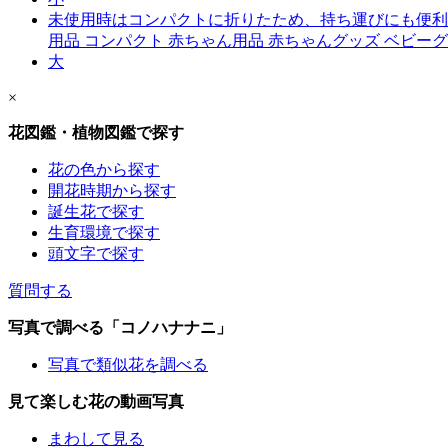
未使用時はコンパクトに折りたため、持ち運びにも便利 ワンタ
用品 コンパクト 赤ちゃん用品 赤ちゃんグッズ ベビーグ
大
×
花図鑑・植物図鑑で探す
花の色から探す
開花時期から探す
誕生花で探す
生育環境で探す
頭文字で探す
質問する
写真で調べる「コノハナナニ」
写真で類似花を調べる
見て楽しむ花の動画写真
まわして見る