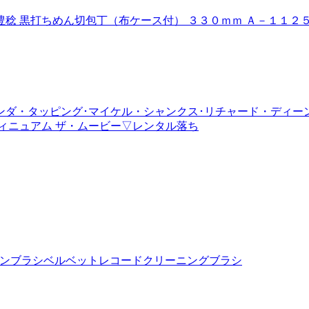
稔 黒打ちめん切包丁（布ケース付） ３３０ｍｍ Ａ－１１２
ンダ・タッピング･マイケル・シャンクス･リチャード・ディー
ティニュアム ザ・ムービー▽レンタル落ち
ーンブラシベルベットレコードクリーニングブラシ