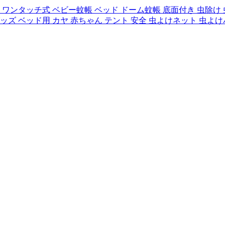
ッチ式 ベビー蚊帳 ベッド ドーム蚊帳 底面付き 虫除け 虫刺され
ッズ ベッド用 カヤ 赤ちゃん テント 安全 虫よけネット 虫よ