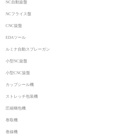
NC自動旋盤
NCフライス盤
CNC旋盤
EDAツール
ルミナ自動スプレーガン
小型NC旋盤
小型CNC旋盤
カップシール機
ストレッチ包装機
圧縮梱包機
巻取機
巻線機