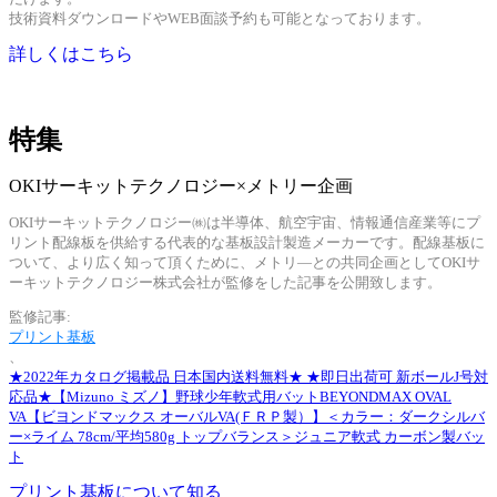
技術資料ダウンロードやWEB面談予約も可能となっております。
詳しくはこちら
特集
OKIサーキットテクノロジー×メトリー企画
OKIサーキットテクノロジー㈱は半導体、航空宇宙、情報通信産業等にプ
リント配線板を供給する代表的な基板設計製造メーカーです。配線基板に
ついて、より広く知って頂くために、メトリ―との共同企画としてOKIサ
ーキットテクノロジー株式会社が監修をした記事を公開致します。
監修記事:
プリント基板
、
★2022年カタログ掲載品 日本国内送料無料★ ★即日出荷可 新ボールJ号対
応品★【Mizuno ミズノ】野球少年軟式用バットBEYONDMAX OVAL
VA【ビヨンドマックス オーバルVA(ＦＲＰ製）】＜カラー：ダークシルバ
ー×ライム 78cm/平均580g トップバランス＞ジュニア軟式 カーボン製バッ
ト
プリント基板について知る