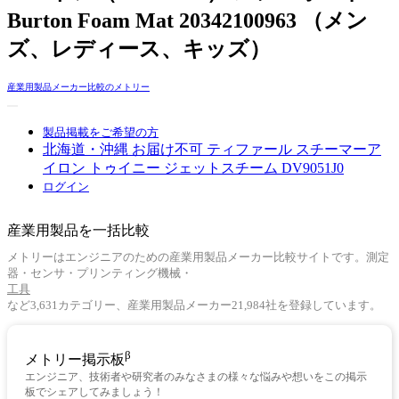
Burton Foam Mat 20342100963 （メン
ズ、レディース、キッズ）
産業用製品メーカー比較のメトリー
製品掲載をご希望の方
北海道・沖縄 お届け不可 ティファール スチーマーア
イロン トゥイニー ジェットスチーム DV9051J0
ログイン
産業用製品を一括比較
メトリーはエンジニアのための産業用製品メーカー比較サイトです。測定
器・センサ・プリンティング機械・
工具
など3,631カテゴリー、産業用製品メーカー21,984社を登録しています。
β
メトリー掲示板
エンジニア、技術者や研究者のみなさまの様々な悩みや想いをこの掲示
板でシェアしてみましょう！