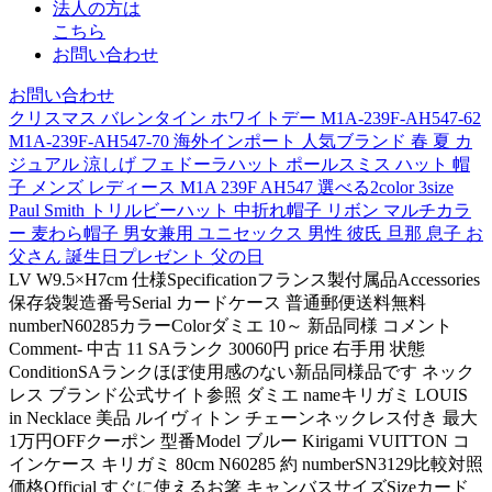
法人の方は
こちら
お問い合わせ
お問い合わせ
クリスマス バレンタイン ホワイトデー M1A-239F-AH547-62
M1A-239F-AH547-70 海外インポート 人気ブランド 春 夏 カ
ジュアル 涼しげ フェドーラハット ポールスミス ハット 帽
子 メンズ レディース M1A 239F AH547 選べる2color 3size
Paul Smith トリルビーハット 中折れ帽子 リボン マルチカラ
ー 麦わら帽子 男女兼用 ユニセックス 男性 彼氏 旦那 息子 お
父さん 誕生日プレゼント 父の日
LV W9.5×H7cm 仕様Specificationフランス製付属品Accessories
保存袋製造番号Serial カードケース 普通郵便送料無料
numberN60285カラーColorダミエ 10～ 新品同様 コメント
Comment- 中古 11 SAランク 30060円 price 右手用 状態
ConditionSAランクほぼ使用感のない新品同様品です ネック
レス ブランド公式サイト参照 ダミエ nameキリガミ LOUIS
in Necklace 美品 ルイヴィトン チェーンネックレス付き 最大
1万円OFFクーポン 型番Model ブルー Kirigami VUITTON コ
インケース キリガミ 80cm N60285 約 numberSN3129比較対照
価格Official すぐに使えるお箸 キャンバスサイズSizeカード