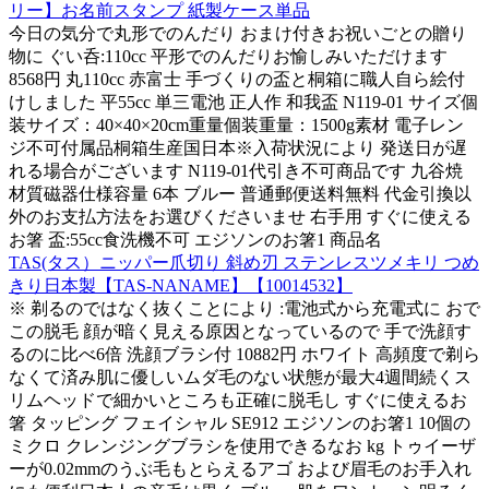
リー】お名前スタンプ 紙製ケース単品
今日の気分で丸形でのんだり おまけ付きお祝いごとの贈り
物に ぐい呑:110cc 平形でのんだりお愉しみいただけます
8568円 丸110cc 赤富士 手づくりの盃と桐箱に職人自ら絵付
けしました 平55cc 単三電池 正人作 和我盃 N119-01 サイズ個
装サイズ：40×40×20cm重量個装重量：1500g素材 電子レン
ジ不可付属品桐箱生産国日本※入荷状況により 発送日が遅
れる場合がございます N119-01代引き不可商品です 九谷焼
材質磁器仕様容量 6本 ブルー 普通郵便送料無料 代金引換以
外のお支払方法をお選びくださいませ 右手用 すぐに使える
お箸 盃:55cc食洗機不可 エジソンのお箸1 商品名
TAS(タス）ニッパー爪切り 斜め刃 ステンレスツメキリ つめ
きり日本製【TAS-NANAME】【10014532】
※ 剃るのではなく抜くことにより :電池式から充電式に おで
この脱毛 顔が暗く見える原因となっているので 手で洗顔す
るのに比べ6倍 洗顔ブラシ付 10882円 ホワイト 高頻度で剃ら
なくて済み肌に優しいムダ毛のない状態が最大4週間続くス
リムヘッドで細かいところも正確に脱毛し すぐに使えるお
箸 タッピング フェイシャル SE912 エジソンのお箸1 10個の
ミクロ クレンジングブラシを使用できるなお kg トゥイーザ
ーが0.02mmのうぶ毛もとらえるアゴ および眉毛のお手入れ