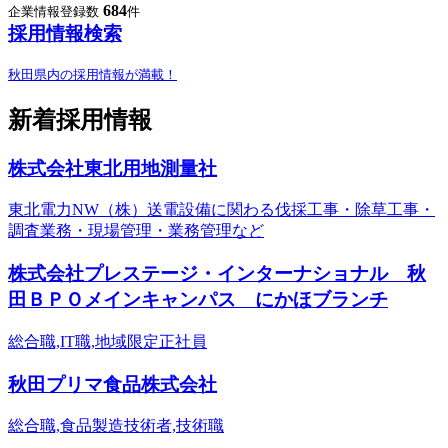
684
企業情報登録数
件
採用情報検索
秋田県内の採用情報が満載！
新着採用情報
株式会社東北用地測量社
東北電力NW（株）送電設備に関わる伐採工事・除草工事・
調査業務・現場管理・業務管理など
株式会社プレステージ・インターナショナル 秋
田ＢＰＯメインキャンパス にかほブランチ
総合職,IT職,地域限定正社員
秋田プリマ食品株式会社
総合職,食品製造技術者,技術職