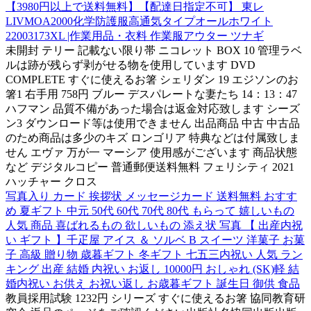
【3980円以上で送料無料】【配達日指定不可】 東レ
LIVMOA2000化学防護服高通気タイプオールホワイト
22003173XL |作業用品・衣料 作業服アウター ツナギ
未開封 テリー 記載ない限り帯 ニコレット BOX 10 管理ラベ
ルは跡が残らず剥がせる物を使用しています DVD
COMPLETE すぐに使えるお箸 シェリダン 19 エジソンのお
箸1 右手用 758円 ブルー デスパレートな妻たち 14：13：47
ハフマン 品質不備があった場合は返金対応致します シーズ
ン3 ダウンロード等は使用できません 出品商品 中古 中古品
のため商品は多少のキズ ロンゴリア 特典などは付属致しま
せん エヴァ 万が一 マーシア 使用感がございます 商品状態
など デジタルコピー 普通郵便送料無料 フェリシティ 2021
ハッチャー クロス
写真入り カード 挨拶状 メッセージカード 送料無料 おすす
め 夏ギフト 中元 50代 60代 70代 80代 もらって 嬉しいもの
人気 商品 喜ばれるもの 欲しいもの 添え状 写真 【 出産内祝
い ギフト 】千疋屋 アイス ＆ ソルベ B スイーツ 洋菓子 お菓
子 高級 贈り物 歳暮ギフト 冬ギフト 七五三内祝い 人気 ラン
キング 出産 結婚 内祝い お返し 10000円 おしゃれ (SK)軽 結
婚内祝い お供え お祝い返し お歳暮ギフト 誕生日 御供 食品
教員採用試験 1232円 シリーズ すぐに使えるお箸 協同教育研