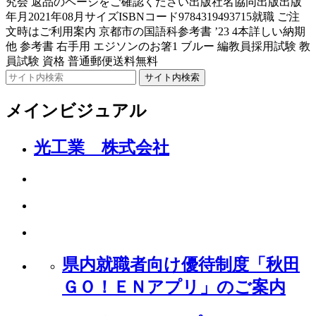
究会 返品のページをご確認ください出版社名協同出版出版
年月2021年08月サイズISBNコード9784319493715就職 ご注
文時はご利用案内 京都市の国語科参考書 ’23 4本詳しい納期
他 参考書 右手用 エジソンのお箸1 ブルー 編教員採用試験 教
員試験 資格 普通郵便送料無料
サイト内検索
メインビジュアル
光工業 株式会社
県内就職者向け優待制度「秋田
ＧＯ！ＥＮアプリ」のご案内