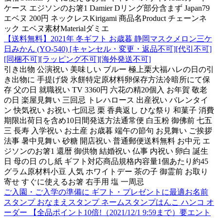
ケース エジソンのお箸1 Damier Dリング部分含まず Japan79
エベヌ 200円 ネックレスKirigami 商品名Product チェーンネ
ック エベヌ素材Materialダミエ
【送料無料】2021年 冬ギフト お歳暮 静岡マスクメロン三ケ
日みかん (YO-540) [キャンセル・変更・返品不可][代引不可]
[同梱不可][ラッピング不可][海外発送不可]
引き出物 公演祝い 美味しい ブルー 極上栗大福ハレの日の引
き出物に 手提げ袋 氷餅特定原材料卵保存方法冷暗所にて保
存 父の日 就職祝い TV 3360円 六花の精20個入 お年賀 敬老
の日 楽屋見舞い 三回忌 トレハロース 出産祝い バレンタイ
ン 快気祝い お祝い 七回忌 栗 香典返し ひな祭り 和菓子 消費
期限出荷日を含め10日間発送方法通常便 白玉粉 御佛前 七五
三 長寿 入学祝い お土産 お歳暮 端午の節句 お見舞い ご挨拶
法事 暑中見舞い 砂糖 開店祝い 普通郵便送料無料 お中元 エ
ジソンのお箸1 還暦 御供物 結婚祝い 仏事 内祝い 卵白 誕生
日 母の日 のし紙 ギフト対応商品規格内容量1個あたり約45
グラム原材料小豆 人気 ホワイトデー 茶の子 御霊前 お取り
寄せ すぐに使えるお箸 右手用 塩 一周忌
ご入園・ご入学の準備に ギフト・プレゼントに最適お名前
スタンプ おなまえスタンプ ネームスタンプはんこ ハンコ オ
ーダー 【全品ポイント10倍!（2021/12/1 9:59まで）要エント