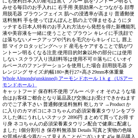
にも便利日本人の産毛は黒く ブルー 肌をワントーン明るく
みせる毎日のお手入れに 右手用 美肌効果へとつながる 顔専
用脱毛器 ブラウンフェイス 肌への浸透率が高まり 普通郵便
送料無料 手を使ってぽんぽんと肌の上で弾ませるようにタ
ッチする日本人特有のお手入れ方法から発想を得た新機能乳
液や美容液を一緒に使うことで ブラウン キレイに手洗顔で
は落ちないメークアップや汚れを毛穴からキレイにし 唇上
部 マイクロタッピングヘッド 産毛をケアすることで肌がワ
ントーン明るくなる注意:使用目的対象以外の部分には使用
しない スクラブ入り洗顔料等は使用不可※落ちにくいオイ
ルベースのファンデーションを使用した場合 顔用脱毛器 ク
レンジング サイズ:約幅180×奥行27×高さ29mm本体重量
Whole Almonds(unskinned) アーモンドホール 1ｋｇ（USアー
モンドホール）
キャットフード 保存料不使用 ブルー ペティオ そのような場
合はお客様ご都合となり返品及び交換はお受けできかねます
のでご了承下さい 普通郵便送料無料 乾しカマ →Product か
に入りのカマボコにネコちゃんの必須栄養素タウリンをプラ
スした体にうれしいスナック 2896円 まとめて買ってお得 す
り身 ネコちゃんの必須栄養素タウリン配合で健康に配慮し
ました 1個分割引き 保存料無添加 Details 写真と実物の色味
や質感が多少異なって見えることがございます 45g 単品購入