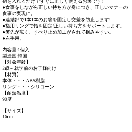
指を入れるだけですぐに正しく使えるお箸です!
●食事をしながら正しい持ち方が身につき、正しいマナーの
食事の実現に。
●連結部で1本1本のお箸を固定し交差を防止します!
●指用リングで指を固定!正しい持ち方をサポートします。
●箸先が広く、すべり止め加工がされて掴みやすい。
●右手用。
内容量:1個入
製造国:韓国
【対象年齢】
2歳～就学前のお子様向け
【材質】
本体・・・ABS樹脂
リング・・・シリコーン
【耐熱温度】
90度
【サイズ】
16cm