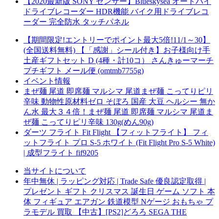
【2020最新版 SONY センサー】Blueskysea オートバイ
ドライブレコーダー HDR機能 バイク用ドライブレコ
ーダー 完全防水 タッチパネル
【期間限定!エントリーでポイント最大5倍!11/1～30】
(全国送料無料) 【「感謝」シール付き】お子様向け手
土産ギフトセット D (4種・計10コ） さんきゅーマーチ
プチギフト メール便 (omtmb7755g)
イベント情報
まぜ麺 尾道 即席麺 マルシマ 尾道まぜ麺 こってりピリ
辛味 動物性原材料ゼロ そぼろ 国産 大豆 ヘルシー 無か
ん水 最大３４倍！まぜ麺 尾道 即席麺 マルシマ 尾道ま
ぜ麺 こってりピリ辛味 130g(めん90g)
ダーツ フライト Fit Flight 【フィットフライト】 フィ
ットフライト プロ S-5 ホワイト (Fit Flight Pro S-5 White)
| 成型フライト fif9205
当サイトについて
年中無休 | ラッピング対応 | Trade Safe 優良認定取得 |
プレゼント ギフト クリスマス 誕生日 ゲーム ソフト 本
体 フィギュア エアガン 鉄道模型 Nゲージ おもちゃ プ
ラモデル 買取 【中古】[PS2]どろろ SEGA THE