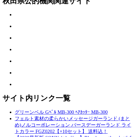
秋田県公的機関関連サイト
サイト内リンク一覧
グリーンベル Gﾍﾞﾙ MB-300 ﾍｱｶｯﾀｰ MB-300
フェルト素材の柔らかいメッセージガーランド (まと
め)ノルコーポレーション バースデーガーランド ライ
トカラー FGZ0202【×10セット】 送料込！