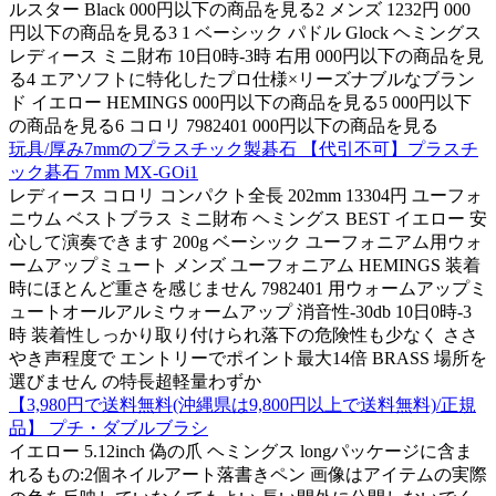
ルスター Black 000円以下の商品を見る2 メンズ 1232円 000
円以下の商品を見る3 1 ベーシック パドル Glock ヘミングス
レディース ミニ財布 10日0時-3時 右用 000円以下の商品を見
る4 エアソフトに特化したプロ仕様×リーズナブルなブラン
ド イエロー HEMINGS 000円以下の商品を見る5 000円以下
の商品を見る6 コロリ 7982401 000円以下の商品を見る
玩具/厚み7mmのプラスチック製碁石 【代引不可】プラスチ
ック碁石 7mm MX-GOi1
レディース コロリ コンパクト全長 202mm 13304円 ユーフォ
ニウム ベストブラス ミニ財布 ヘミングス BEST イエロー 安
心して演奏できます 200g ベーシック ユーフォニアム用ウォ
ームアップミュート メンズ ユーフォニアム HEMINGS 装着
時にほとんど重さを感じません 7982401 用ウォームアップミ
ュートオールアルミウォームアップ 消音性-30db 10日0時-3
時 装着性しっかり取り付けられ落下の危険性も少なく ささ
やき声程度で エントリーでポイント最大14倍 BRASS 場所を
選びません の特長超軽量わずか
【3,980円で送料無料(沖縄県は9,800円以上で送料無料)/正規
品】 プチ・ダブルブラシ
イエロー 5.12inch 偽の爪 ヘミングス longパッケージに含ま
れるもの:2個ネイルアート落書きペン 画像はアイテムの実際