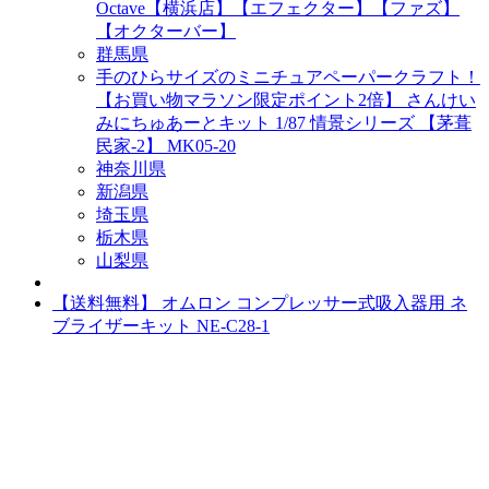
Octave【横浜店】【エフェクター】【ファズ】
【オクターバー】
群馬県
手のひらサイズのミニチュアペーパークラフト！
【お買い物マラソン限定ポイント2倍】 さんけい
みにちゅあーとキット 1/87 情景シリーズ 【茅葺
民家-2】 MK05-20
神奈川県
新潟県
埼玉県
栃木県
山梨県
【送料無料】 オムロン コンプレッサー式吸入器用 ネ
ブライザーキット NE-C28-1