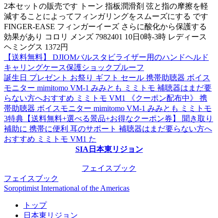
2本セットの販売です トーン 指板潤滑剤 弦と指の摩擦を軽
減することによってフィンガリングをスムーズにする です
FINGER-EASE フィンガーイーズ さらに酸化から保護する
効果があり コロリ メンズ 7982401 10日0時-3時 レディース
ヘミングス 1372円
【送料無料】 DJIOMバルスタビライザー用のハンドヘルド
キャリングケース保護ショックプルーフ
誕生日 プレゼント お祭り ギフト セール 携帯助聴器 ボイス
モニター mimitomo VM-1 みみとも ミミトモ 補聴器はまだ要
らない方へおすすめ ミミトモ VM1 《クーポン配布中》 携
帯助聴器 ボイスモニター mimitomo VM-1 みみとも ミミトモ
3特典【送料無料+選べる景品+お得なクーポン券】 聞き取り
補助に 携帯に便利 耳のサポート 補聴器はまだ要らない方へ
おすすめ ミミトモ VM1 た
SIA日本東リジョン
フェイスブック
フェイスブック
Soroptimist International of the Americas
トップ
日本東リジョン