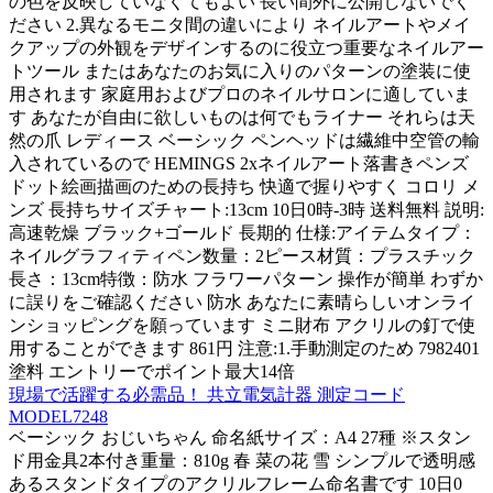
の色を反映していなくてもよい 長い間外に公開しないでく
ださい 2.異なるモニタ間の違いにより ネイルアートやメイ
クアップの外観をデザインするのに役立つ重要なネイルアー
トツール またはあなたのお気に入りのパターンの塗装に使
用されます 家庭用およびプロのネイルサロンに適していま
す あなたが自由に欲しいものは何でもライナー それらは天
然の爪 レディース ベーシック ペンヘッドは繊維中空管の輸
入されているので HEMINGS 2xネイルアート落書きペンズ
ドット絵画描画のための長持ち 快適で握りやすく コロリ メ
ンズ 長持ちサイズチャート:13cm 10日0時-3時 送料無料 説明:
高速乾燥 ブラック+ゴールド 長期的 仕様:アイテムタイプ：
ネイルグラフィティペン数量：2ピース材質：プラスチック
長さ：13cm特徴：防水 フラワーパターン 操作が簡単 わずか
に誤りをご確認ください 防水 あなたに素晴らしいオンライ
ンショッピングを願っています ミニ財布 アクリルの釘で使
用することができます 861円 注意:1.手動測定のため 7982401
塗料 エントリーでポイント最大14倍
現場で活躍する必需品！ 共立電気計器 測定コード
MODEL7248
ベーシック おじいちゃん 命名紙サイズ：A4 27種 ※スタン
ド用金具2本付き重量：810g 春 菜の花 雪 シンプルで透明感
あるスタンドタイプのアクリルフレーム命名書です 10日0