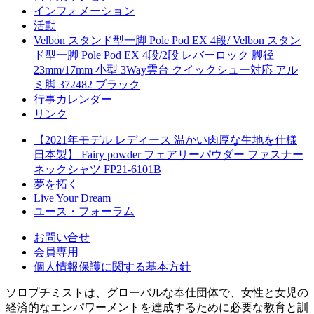
インフォメーション
活動
Velbon スタンド型一脚 Pole Pod EX 4段/ Velbon スタン
ド型一脚 Pole Pod EX 4段/2段 レバーロック 脚径
23mm/17mm 小型 3Way雲台 クイックシュー対応 アル
ミ脚 372482 ブラック
行事カレンダー
リンク
【2021年モデル レディース 温かい肉厚な生地を仕様
日本製】 Fairy powder フェアリーパウダー ファスナー
ネックシャツ FP21-6101B
夢を拓く
Live Your Dream
ユース・フォーラム
お問い合せ
会員専用
個人情報保護に関する基本方針
ソロプチミストは、グローバルな奉仕団体で、女性と女児の
経済的なエンパワーメントを達成するために必要な教育と訓