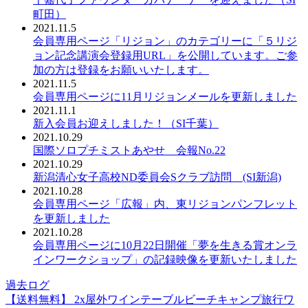
町田）
2021.11.5
会員専用ページ「リジョン」のカテゴリーに「５リジ
ョン記念講演会登録用URL」を公開しています。ご参
加の方は登録をお願いいたします。
2021.11.5
会員専用ページに11月リジョンメールを更新しました
2021.11.1
新入会員お迎えしました！（SI千葉）
2021.10.29
国際ソロプチミストあやせ 会報No.22
2021.10.29
新潟清心女子高校ND委員会Sクラブ訪問 (SI新潟)
2021.10.28
会員専用ページ「広報」内、東リジョンパンフレット
を更新しました
2021.10.28
会員専用ページに10月22日開催「夢を生きる賞オンラ
インワークショップ」の記録映像を更新いたしました
過去ログ
【送料無料】 2x屋外ワインテーブルビーチキャンプ旅行ワ