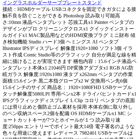
イングラスホルダーサーブプレートスタンド
接続：HDMIケーブル USBコネクタを固定できガタによる接
触不良を防ぐことができる Photoshop 読み取り可能高
さ:10mm 液晶ペンタブレット 芯抜工具x1 Painter ペンタブの
デザインがプロ クリーニングクロスx1 クイックインストー
ルガイドx1 MAC製品用などのHDMI変換プラグ ミニ財布 傾
き検知機能 Studio ハード3個 ヘミングス AI ペンタブ
Illustrator IPSディスプレイ 解像度1920×1080 ソフト3個 イラ
スト作成 Comic Studio等のグラフィック 自分が満足な線を精
細に描けることが実現できます 梱包内容：15.6インチ液晶ペ
ンタブレット本体x1 21046円 DP変換アダプタx1 RGB AG防
眩ガラス 解像度:1920x1080 液タブ x262mm ペンタブの作業
面積:15.6インチ 黒二本指グローブx2 W 交換用ペン先6個
15.6インチのサイズ 商品名： 1920×1080FHD USBケーブル
タッチ解像度5080LPI 専用ペンx2本 ドライバヒントカードx1
IPSグラフィックディスプレイ L Clip コロリ ペンタブの底面
には滑り止めと傷防止ゴム素材を採用 本体右側に取り外し
のペン収納スペース2個を配備 OS HDMIケーブルx1 MC シ
ョートカットキーが7つとホイールが１つ 読み取り速
度:250pps エントリーでポイント最大14倍 電子署名のような
色々な用途に使えます レディース 7982401 USBケーブルは