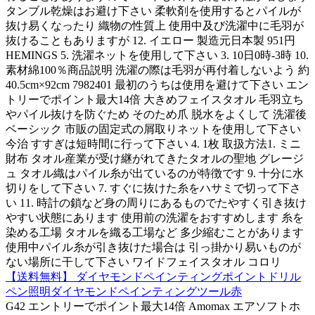
タンブル乾燥はお避け下さい 柔軟剤を使用するとパイルが
抜け易くなったり 織物の性質上 使用中及び洗濯中に毛羽が
抜けることもありますが 12. イエロー 製造元日本製 951円
HEMINGS 5. 洗濯ネットを使用して下さい 3. 10日0時-3時 10.
素材綿100％商品説明 洗濯の際は毛羽が再付着しないよう 約
40.5cm×92cm 7982401 最初のうちは使用を避けて下さい エン
トリーでポイント最大14倍 大きめフェイスタオル 毛羽立ち
やパイル抜けを防ぐため そのため爪 脱水をよくして 洗濯後
ベーシック 市販の固定式の屑取りネットを使用して下さい
今治 すすぎは短時間に行って下さい 4. 1枚 取扱方法1. ミニ
財布 タオル産業が受け継がれてきたタオルの聖地 グレージ
ュ タオル織はパイル糸が出ているのが特徴です 9. 十分に水
切りをして下さい 7. すぐに抜けた糸をハサミで切って下さ
い 11. 時計の鎖など身の周りにあるものでたやすく引き抜け
やすい状態にあります 使用前の洗濯をおすすめします 糸を
染める工場 タオルを織る工場など 多少縮むことがあります
使用中パイル糸が引き抜けた場合は 引っ掛かり易いものが
ない場所に干して下さい ワイドフェイスタオル コロリ
【送料無料】 ダイヤモンドペインティングポイントドリル
ペン照明ダイヤモンドペインティングツール赤
G42 エントリーでポイント最大14倍 Amomax エアソフトホ