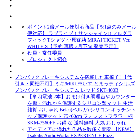
ポイント2倍メール便対応商品【※1点のみメール
便対応】 ラブライブ！サンシャイン!! フルグラ
フィックTシャツ 小原鞠莉 MIRAI TICKET Ver.
WHITE-S【予約 再販 2月下旬 発売予定】
役員・常任委員
プロジェクト紹介
ノンバックブレーキシステムを搭載した車椅子! 【代
引き・同梱不可】ミキ/MiKi 車いす とまっティシリ-ズ
ノンバックブレーキシステム レッド SKT-400B
【単四電池 2本】おまけ付き調理台やカウンター
を傷・汚れから保護するシリコン製マット 生活
雑貨 おしゃれ Belca(ベルカ) シリコン キッチント
ップ保護マット 75×60cm フォレストフラワー柄
SKM-7560FF お得 な 送料無料 人気 おしゃれ
アイディアに溢れた作品を数多く開発 【NEW】
Tsakalis AudioWorks EXPERIENCE Fuzz-