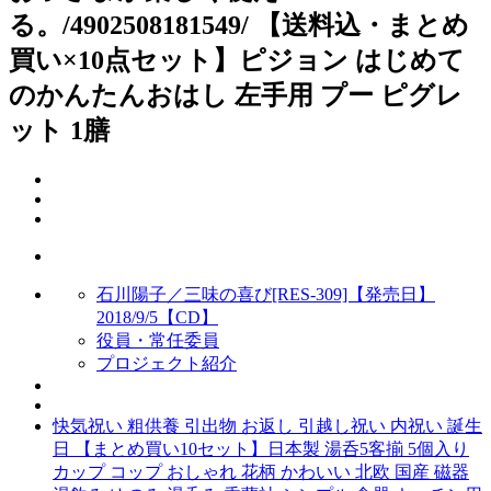
る。/4902508181549/ 【送料込・まとめ
買い×10点セット】ピジョン はじめて
のかんたんおはし 左手用 プー ピグレ
ット 1膳
石川陽子／三味の喜び[RES-309]【発売日】
2018/9/5【CD】
役員・常任委員
プロジェクト紹介
快気祝い 粗供養 引出物 お返し 引越し祝い 内祝い 誕生
日 【まとめ買い10セット】日本製 湯呑5客揃 5個入り
カップ コップ おしゃれ 花柄 かわいい 北欧 国産 磁器