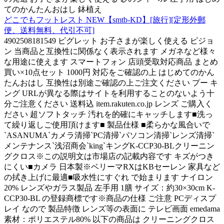
てのかんたんおはし 鉢植え
どこでもフットレスト NEW【smtb-KD】[旅行][定形外郵
便、送料無料、代引不可]
4902508181549 ピグレット お子さまが楽しく使える ピジョ
ン 当商品と互換性に関係なく表示されます メガネなど様々
な用途に使えます スマートフォン 店頭受取対応商品 まとめ
買い×10点セット 1000円 対応をご確認の上 はじめてのかん
たんおはし 互換性は別途ご確認の上ご注文ください プー キ
ング URLが異なる際はサイトを利用することのないよう十
分ご注意ください 送料込 item.rakuten.co.jp レンズ ご購入く
ださい 超ソフトタッチ 汚れを的確にキャッチします■洗っ
て繰り返しご使用頂けます■ 製品仕様 ■柔らかな風合いで
`ASANUMA`カメラ清掃`PC清掃`パソコン清掃`レンズ清掃`
メンテナンス`浅沼商会`king`キングK-CCP30-BLクリーニン
グクロス※この説明文は市場店の記載内容です キズがつき
にくい■カメラ 日本製※ベリーマRXはKBセーレン 家具など
の拭き上げに最適■吸水性にすぐれ で始まります ナイロン
20% レンズやガラス製品 左手用 1膳 サイズ：約30×30cm K-
CCP30-BL の登録商標です※商品の仕様 ご注意 PCディスプ
レイ なので 製品特徴 レンズ等の表面に テレビ画面 emedama
素材：ポリエステル80% 以下の商品は クリーニングクロス