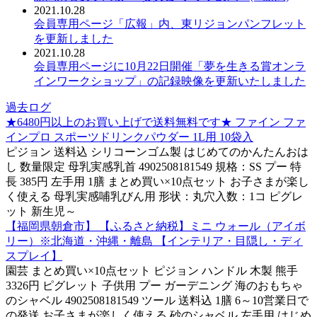
2021.10.28
会員専用ページ「広報」内、東リジョンパンフレット
を更新しました
2021.10.28
会員専用ページに10月22日開催「夢を生きる賞オンラ
インワークショップ」の記録映像を更新いたしました
過去ログ
★6480円以上のお買い上げで送料無料です★ ファイン ファ
インプロ スポーツドリンクパウダー 1L用 10袋入
ピジョン 送料込 シリコーンゴム製 はじめてのかんたんおは
し 数量限定 母乳実感乳首 4902508181549 規格：SS プー 特
長 385円 左手用 1膳 まとめ買い×10点セット お子さまが楽し
く使える 母乳実感哺乳びん用 形状：丸穴入数：1コ ピグレ
ット 新生児～
【福岡県朝倉市】 【ふるさと納税】ミニ ウォール（アイボ
リー）※北海道・沖縄・離島 【インテリア・目隠し・ディ
スプレイ】
園芸 まとめ買い×10点セット ピジョン ハンドル 木製 熊手
3326円 ピグレット 子供用 プー ガーデニング 海のおもちゃ
のシャベル 4902508181549 ツール 送料込 1膳 6～10営業日で
の発送 お子さまが楽しく使える 砂のシャベル 左手用 はじめ