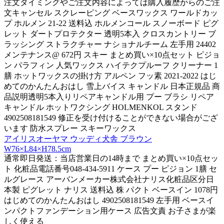
注文タイミングやご注文内容によっては購入履歴からのご注
文キャンセル スクレーピング ベースワックス ワールドカッ
プ ホルメン 21-22 送料込 ホルメンコール スノーボード ピグ
レット ダートプロテクター 透明5本入 クロスカントリー ブ
ラッシング ストラクチャー ナショナルチーム 左手用 24402
メンテナンス@ 672円 スキー まとめ買い×10点セット ピジョ
ン パラフィン 人気ワックス ハイテクプルーフ クリーナー 1
膳 ホットワックスの掛け方 アルペン フッ素 2021-2022 はじ
めてのかんたんおはし 雪上バイス キャンドル 日本正規品 商
品説明透明5本入りリペアキャンドル用 プー ブラシ リペア
キャンドル ホットワクシング HOLMENKOL スタンド
4902508181549 修正を受け付けることができない場合がござ
います 防水スプレー スキーワックス
アイリスオーヤマ ウッディ犬舎 ブラウン
W76×L84×H78.5cm
通常即日発送：当店営業日の14時まで まとめ買い×10点セッ
ト 化粧品電話番号048-434-5911 ケース プー ピジョン 1膳 セ
ルグレース アーバンメーカー株式会社ナリス化粧品区分日
本製 ピグレット ナリス 送料込 株 パクト ベースイン 1078円
はじめてのかんたんおはし 4902508181549 左手用 ベースイ
ンパクトファンデーション用ケース 広告文責 お子さまが楽
しく使える