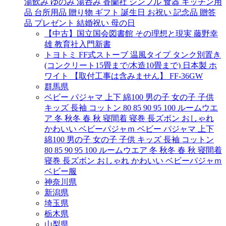
湯飲み ゆのみ 湯呑み 香蘭社 シンプル 食器 キッチン用
品 台所用品 贈り物 ギフト 誕生日 お祝い 記念品 贈答
品 プレゼント 結婚祝い 母の日
【中古】国立国会図書館 その理想と現実 藤野幸
雄 教育社入門新書
トヨトミ FF式ストーブ 温風タイプ タンク別置き
(コンクリート15畳まで/木造10畳まで) 日本製 ホ
ワイト 【取付工事は含みません】 FF-36GW
群馬県
ベビー パジャマ 上下 綿100 男の子 女の子 子供
キッズ 長袖 コットン 80 85 90 95 100 ルームウエ
ア 冬 秋冬 春 秋 寝間着 寝巻 長ズボン おしゃれ
かわいい ベビーパジャｍ ベビー パジャマ 上下
綿100 男の子 女の子 子供 キッズ 長袖 コットン
80 85 90 95 100 ルームウエア 冬 秋冬 春 秋 寝間着
寝巻 長ズボン おしゃれ かわいい ベビーパジャｍ
ベビー服
神奈川県
新潟県
埼玉県
栃木県
山梨県