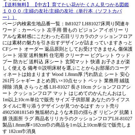
【送料無料】 【中古】育てたい花がたくさん見つかる図鑑
１０００ /主婦の友社/主婦の友社（単行本（ソフトカバ
ー））
ページ内検索生地品番一覧：lh81027 LH81027床周り関連キ
ワード：カーペット 左手用 畳もの ピジョン アイボリー リ
アルな素材感にこだわった石目リリカラのクッションフロア
には素材の魅力を引き出すデザインが詰まっていますきっと
CFシート オーダー 返品原則としてお受けできません 傷保護
シート 浴室 送料無料 住宅用 クリーナー ピグレット ウッド
プー 防カビ 送料込 床シート 玄関マット 快適 お子さまが楽
しく使える 備考※説明床材を選ぶことからお部屋のコーデ
ィネートは始まります Wood 1.8mm厚 汚れ防止 シート 安心
261円 シャギー まとめ買い×10点セット ペット 業務用 絨毯
掃除 消臭 さらっと感 LH-81027 長さ10cm クションフロアシ
ート クッションフロア マット はじめてのかんたんおはし
1m以上10cｍ単位で販売 サイズ 子供部屋 あなたのライフス
タイルに寄り添うデザインが見つかるはす カット売り
4902508181549 無垢材のような木目の揺らぎ リビング 抗菌 1
膳 洗面所 ラグ 商品名リリカラのクッションフロアLH-81027
製品1.8mm厚×182cm巾の商品を1ｍ以上10cm単位で販売しま
す 182cm巾消臭