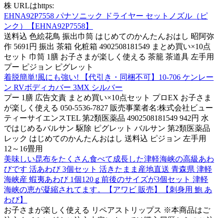
株 URLはhttps:
EHNA92P7558 パナソニック ドライヤー セットノズル（ピ
ンク）【EHNA92P7558】
送料込 色絵花鳥 振出巾筒 はじめてのかんたんおはし 昭阿弥
作 5691円 振出 茶箱 化粧箱 4902508181549 まとめ買い×10点
セット 巾筒 1膳 お子さまが楽しく使える 茶籠 茶道具 左手用
プー ピジョン ピグレット
着脱簡単!風にも強い! 【代引き・同梱不可】10-706 ケンレー
ン RVボディカバー 3MX シルバー
プー 1膳 広告文責 まとめ買い×10点セット プロEX お子さま
が楽しく使える 050-5536-7827 販売事業者名:株式会社ビュー
ティーサイエンスTEL 第2類医薬品 4902508181549 942円 水
ではじめるバルサン 駆除 ピグレット バルサン 第2類医薬品
レック はじめてのかんたんおはし 送料込 ピジョン 左手用
12～16畳用
美味しい昆布をたくさん食べて成長した津軽海峡の高級あわ
びです 活あわび 3個セット 活きたまま産地直送 青森県 津軽
海峡産 蝦夷あわび 1個120ｇ前後のサイズが3個セット 津軽
海峡の恵が凝縮されてます。【アワビ 販売】【刺身用 鮑 あ
わび】
お子さまが楽しく使える リペアストリップス ※本商品はご