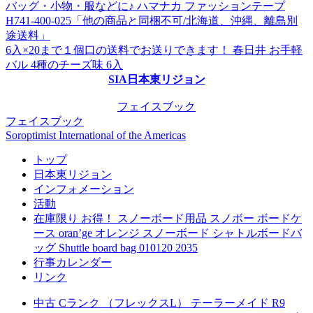
バッグ・小物・服などに♪ ハマナカ ファッションテープ
H741-400-025「他の商品と同梱不可/北海道、沖縄、離島別
途送料」
6入×20まで１個口の送料でお送りできます！ 春日井 お手軽
バル 4種のチーズ味 6入
SIA日本東リジョン
フェイスブック
フェイスブック
Soroptimist International of the Americas
トップ
日本東リジョン
インフォメーション
活動
在庫限り お得！ スノーボード用品 スノボー ボードケ
ース oran’ge オレンジ スノーボード シャトルボードバ
ッグ Shuttle board bag 010120 2035
行事カレンダー
リンク
中古 Cランク （フレックスL） テーラーメイド R9