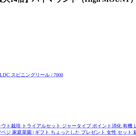
 LDC スピニングリール / 7000
ト栽培 トライアルセット ジャータイプ ポイント消化 有機 
ベジ 家庭菜園 | ギフト ちょっとした プレゼント 女性 セット 