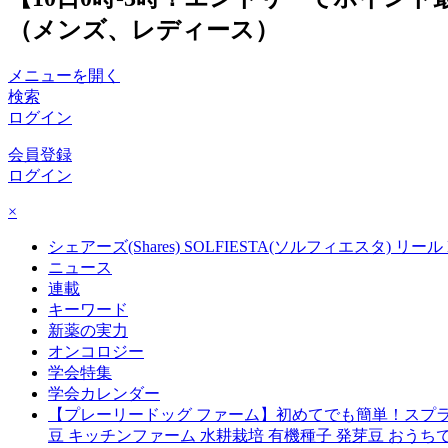
（メンズ、レディース）
メニューを開く
検索
ログイン
会員登録
ログイン
×
シェアーズ(Shares) SOLFIESTA(ソルフィエスタ) リール
ニュース
連載
キーワード
新薬の実力
オンコロジー
学会特集
学会カレンダー
【プレーリードッグ ファーム】初めてでも簡単！スプラウ
豆 キッチンファーム 水耕栽培 有機種子 発芽豆 おうちで