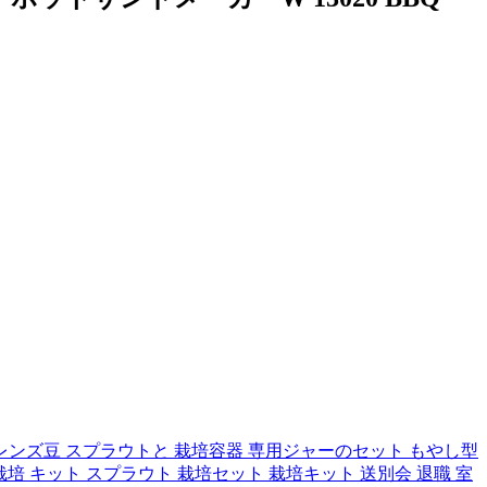
レンズ豆 スプラウトと 栽培容器 専用ジャーのセット もやし型
栽培 キット スプラウト 栽培セット 栽培キット 送別会 退職 室