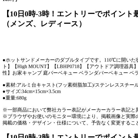
【10日0時-3時！エントリーでポイント最大
（メンズ、レディース）
●ホットサンドメーカーのダブルタイプです。110℃に開い
ト】【High MOUNT】【LBHP0718】【アウトドア調理器
性】お家キャンプ 庭バーベキュー ベランダバーベキュー ベランピ
●素材:アルミ台キャスト(フッ素樹脂加工)/ステンレススチー
●サイズ:34cm×15cm×3.5cm
●重量:680g
※一部商品において弊社カラー表記がメーカーカラー表記と
※ブラウザやお使いのモニター環境により、掲載画像と実際
掲載の価格・デザイン・仕様について、予告なく変更するこ
【10日0時-3時！エントリーでポイント最大