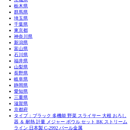
栃木県
群馬県
埼玉県
千葉県
東京都
神奈川県
新潟県
富山県
石川県
福井県
山梨県
長野県
岐阜県
静岡県
愛知県
三重県
滋賀県
京都府
タイプ：ブラック 多機能 野菜 スライサー 大根 おろし
器 ＆ 耐熱 計量 メジャー ボウル セット BK ストリーム
ライン 日本製 C-2992 パール金属