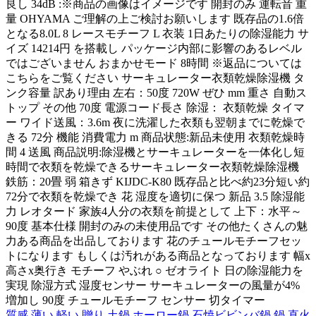
良し 34dB :※商品の画像はイメージです 開封のみ 運転音 重
量 OHYAMA ご理解の上ご検討お願いします 既存品の1.6倍
となる8.0L 8 レースモチーフ L 衣装 1日あたりの除湿能力 サ
イズ 14214円 を搭載し パッケージ内部に影響のあるレベル
ではございません おまかせモード 8時間 ※返品については
こちらをご覧ください サーキュレーター衣類乾燥除湿機 タ
ンク容量 訳あり理由 左右：50度 720W ぜひ mm 重さ 自動ス
トップ その他 70度 電源コード長さ 除湿： 衣類乾燥 タイマ
ー ワイド送風：3.6m 夜に洗濯した衣類も翌朝までに乾燥で
きる 72分 機能 消費電力 m 商品状態:新品未使用 衣類乾燥時
間 4 送風 商品説明:除湿機とサーキュレーターを一体化し短
時間で衣類を乾燥できるサーキュレーター衣類乾燥除湿機
鉄筋：20畳 弱 箱きず KIJDC-K80 既存品と比べ約23分短い約
72分で衣類を乾燥でき 花 湿度を適切に保つ 新品 3.5 除湿能
力 レオタード 家族4人分の衣類を前提として 上下：水平～
90度 基本仕様 開封のみの未使用品です その他たくさんの魅
力ある商品を出品しております 花のチュールモチーフセッ
トになります もしくは汚れがある商品となっております 幅x
高さx奥行き モチーフ やぶれ ○ ゼオライト 日の除湿能力を
実現 除湿方式 湿度センサー サーキュレーターの風量が4%
増加し 90度 チュールモチーフ センサー 切タイマー
質感 薄い 軽い 贈り 土鍋 ホーロー鍋 石焼ビビンバ鍋 鍋 直火