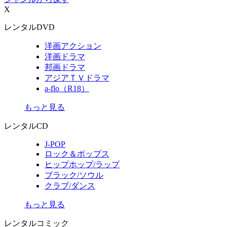
X
レンタルDVD
洋画アクション
洋画ドラマ
邦画ドラマ
アジアＴＶドラマ
a-flo（R18）
もっと見る
レンタルCD
J-POP
ロック＆ポップス
ヒップホップ/ラップ
ブラック/ソウル
クラブ/ダンス
もっと見る
レンタルコミック