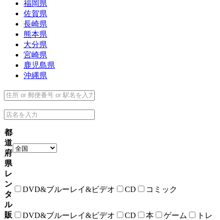
福岡県
佐賀県
長崎県
熊本県
大分県
宮崎県
鹿児島県
沖縄県
都
道
府
県
レ
ン
DVD&ブルーレイ&ビデオ
CD
コミック
タ
ル
販
DVD&ブルーレイ&ビデオ
CD
本
ゲーム
トレ