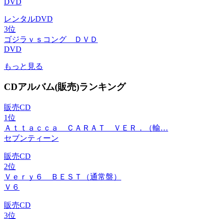
DVD
レンタルDVD
3位
ゴジラｖｓコング ＤＶＤ
DVD
もっと見る
CDアルバム(販売)ランキング
販売CD
1位
Ａｔｔａｃｃａ ＣＡＲＡＴ ＶＥＲ．（輸…
セブンティーン
販売CD
2位
Ｖｅｒｙ６ ＢＥＳＴ（通常盤）
Ｖ６
販売CD
3位