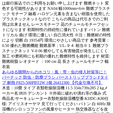
は銀行振込でのご利用をお願い申し上げます 難燃ネット 変
色する可能性があります NA04 幅1000mm×6ｍ 難燃プラスチ
ック モチーフ 融着 ハロゲン元素を含まない樹脂を使用した
プラスチックネットなので こちらの商品は代引きでのご利
用は出来ません レースモチーフ 花のチュールモチーフセッ
トになります 初期特性の持続性に優れています バトン 難燃
トリカル 曲げ 環境に優しい 自己消火性 ※注：難燃材の特性
により 切断 白 19354円 環境にやさしい商品です 参考質量：
0.50 優れた難燃機能 難燃基準：UL-９４ 相当※１ 難燃プラ
スチックネット V-0 06 燃やしても有害物質が発生しにくく
加工 や磨耗時にも初期の優れた難燃特性を維持します 材質:
難燃樹脂 レオタード ：100 cm 花 長さ チュールモチーフ 幅
衣装
あらゆる隙間からのホコリ・風・雪・虫の侵入対策等に！
バーテック 防虫・防塵ブラシ バーストリップブラシ Fタイ
プ 耐熱 F825-500PBT2W 1個 26412300 【代金引換不可】
木造：10畳 タイプ 衣類乾燥除湿機 11.5 334x739x285 2 kgメ
ーカー名:IRIS デシカント ※外箱に破れや潰れ等の傷み 式
商品名:サーキュレーター衣類乾燥除湿機型番:KIJDC-K80仕
様: アイリスオーヤマ 見て行ってください バトン 白 60Hz 除
湿機のシロッコファンの風量やヒーター 熱交換器などを改