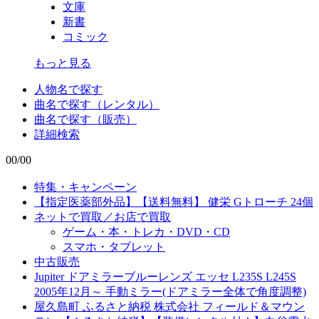
文庫
新書
コミック
もっと見る
人物名で探す
曲名で探す（レンタル）
曲名で探す（販売）
詳細検索
00/00
特集・キャンペーン
【指定医薬部外品】【送料無料】 健栄 Gトローチ 24個
ネットで買取／お店で買取
ゲーム・本・トレカ・DVD・CD
スマホ・タブレット
中古販売
Jupiter ドアミラーブルーレンズ エッセ L235S L245S
2005年12月～ 手動ミラー(ドアミラー全体で角度調整)
屋久島町 ふるさと納税 株式会社 フィールド＆マウン