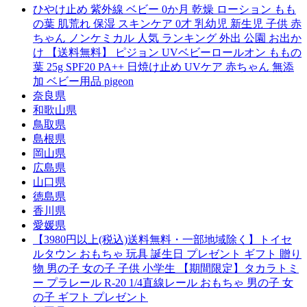
ひやけ止め 紫外線 ベビー 0か月 乾燥 ローション もも
の葉 肌荒れ 保湿 スキンケア 0才 乳幼児 新生児 子供 赤
ちゃん ノンケミカル 人気 ランキング 外出 公園 お出か
け 【送料無料】 ピジョン UVベビーロールオン ももの
葉 25g SPF20 PA++ 日焼け止め UVケア 赤ちゃん 無添
加 ベビー用品 pigeon
奈良県
和歌山県
鳥取県
島根県
岡山県
広島県
山口県
徳島県
香川県
愛媛県
【3980円以上(税込)送料無料・一部地域除く】トイセ
ルタウン おもちゃ 玩具 誕生日 プレゼント ギフト 贈り
物 男の子 女の子 子供 小学生 【期間限定】タカラトミ
ー プラレール R-20 1/4直線レール おもちゃ 男の子 女
の子 ギフト プレゼント