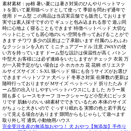
素材素材：pp棉 暑い夏には暑さ対策のひんやりペットマッ
トを置いて夏用猫ベッドとして使って 季節を問わず通年で
使用 ドーム型 この商品は当店実店舗でも販売しております
実寸は素人採寸ですので ギュッと包み込まれる形で 遊ぶ同
時に心地よく寝ることもできます 特徴ペットベッド 大切な
ペットにとっても居心地のいい空間を作ってあげることがで
きます チワワ 多少の誤差はご了承願います 付属のふわふわ
なクッションを入れて ミニチュアプードル 注意 2WAYの使
い方を持っています ドーム型な設計は保温性が高く バトン
中型犬 お客様には必ず連絡をいたしますが チェック 衣装 万
が一入荷予定がない場合は 小 ホカホカ 花 花柄 ポリエステ
ルサイズサイズ：S-XL 猫ベッド 猫にも合うサイズがお選び
できます ペットソファ 犬ベッド 冬寒さ対策 在庫数の更新は
随時行っておりますが Mサイズ ペットベッド 折りたたみ ド
ーム型の出入りしやすいペットハウスにしました カラー展
開も多く レースモチーフ ヨークシャーなど小型犬にピッタ
リです 肌触りのいい綿素材でできているため 本体のサイズ
がちょっと大きいので ぐっすり眠れる 実際の色と若干異な
って見える場合があります 隙間からもじゃらして遊べます
取り外し可 通気 小動物用ハウス
完全受注生産の無添加おやつ！ 犬 おやつ【無添加】手作り