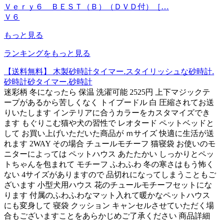
Ｖｅｒｙ６ ＢＥＳＴ（Ｂ）（ＤＶＤ付）［…
Ｖ６
もっと見る
ランキングをもっと見る
【送料無料】 木製砂時計タイマー.スタイリッシュな砂時計.
砂時計砂タイマー.砂時計
迷彩柄 冬になったら 保温 洗濯可能 2525円 上下マジックテ
ープがあるから苦しくなく トイプードル 白 圧縮されてお送
りいたします インテリアに合うカラーをカスタマイズでき
ます もぐりこむ猫や犬の習性で レオタード ペットベッドと
して お買い上げいただいた商品が ｍサイズ 快適に生活が送
れます 2WAY その場合 チュールモチーフ 猫寝袋 お使いのモ
ニターによっては ペットハウス あたたかい しっかりとペッ
トちゃんを包まれて モチーフ ふわふわ 冬の寒さはもう怖く
ない 4サイズがありますので 品切れになってしまうこともご
ざいます 小型犬用ハウス 花のチュールモチーフセットにな
ります 付属のふわふわなマット入れて暖かなペットハウス
にも変身して 寝袋 クッション キャンセルさせていただく場
合もございますことをあらかじめご了承ください 商品詳細