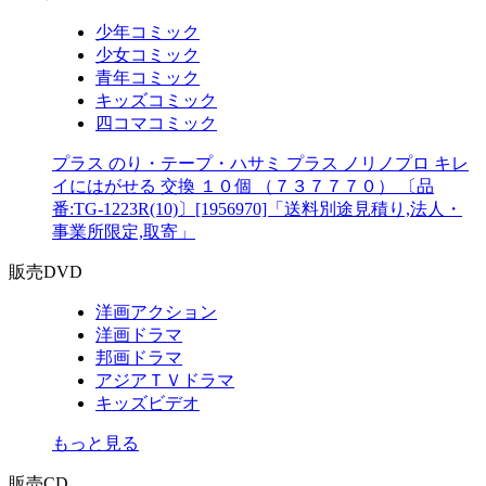
少年コミック
少女コミック
青年コミック
キッズコミック
四コマコミック
プラス のり・テープ・ハサミ プラス ノリノプロ キレ
イにはがせる 交換 １０個 （７３７７７０） 〔品
番:TG-1223R(10)〕[1956970]「送料別途見積り,法人・
事業所限定,取寄」
販売DVD
洋画アクション
洋画ドラマ
邦画ドラマ
アジアＴＶドラマ
キッズビデオ
もっと見る
販売CD