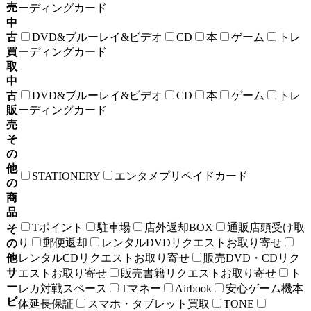
売
ーディングカード
中
古
DVD&ブルーレイ&ビデオ
CD
本
ゲーム
トレ
買
ーディングカード
取
中
古
DVD&ブルーレイ&ビデオ
CD
本
ゲーム
トレ
販
ーディングカード
売
そ
の
他
STATIONERY
エンタメプリペイドカード
の
商
品
Tポイント
駐車場
店外返却BOX
通販店頭受け取
そ
り
郵便返却
レンタルDVDリクエストお取り寄せ
の
他
レンタルCDリクエストお取り寄せ
販売DVD・CDリク
サ
エストお取り寄せ
販売書籍リクエストお取り寄せ
ト
ー
レカ対戦スペース
Tマネー
Airbook
安心ゲーム機本
ビ
体延長保証
スマホ・タブレット買取
TONE