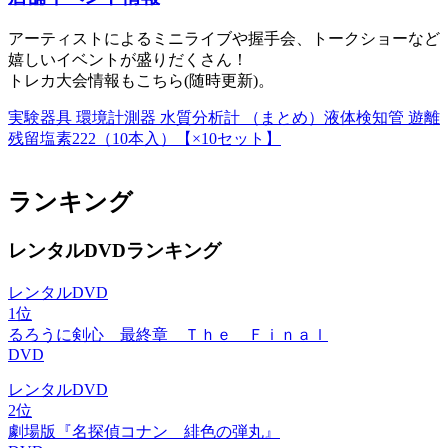
アーティストによるミニライブや握手会、トークショーなど
嬉しいイベントが盛りだくさん！
トレカ大会情報もこちら(随時更新)。
実験器具 環境計測器 水質分析計 （まとめ）液体検知管 遊離
残留塩素222（10本入）【×10セット】
ランキング
レンタルDVDランキング
レンタルDVD
1位
るろうに剣心 最終章 Ｔｈｅ Ｆｉｎａｌ
DVD
レンタルDVD
2位
劇場版『名探偵コナン 緋色の弾丸』