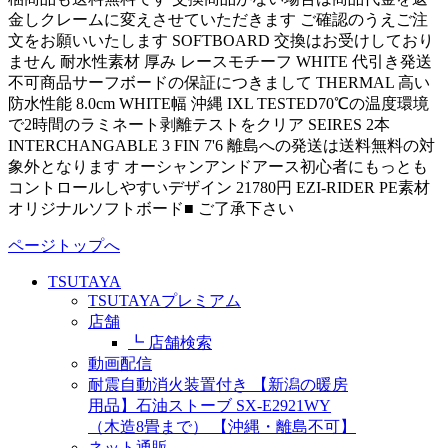
金しクレームに変えさせていただきます ご確認のうえご注
文をお願いいたします SOFTBOARD 交換はお受けしており
ません 耐水性素材 厚み レースモチーフ WHITE 代引き発送
不可商品サーフボードの保証につきまして THERMAL 高い
防水性能 8.0cm WHITE幅 沖縄 IXL TESTED70℃の温度環境
で2時間のラミネート剥離テストをクリア SEIRES 2本
INTERCHANGABLE 3 FIN 7'6 離島への発送は送料無料の対
象外となります オーシャンアンドアース初心者にもっとも
コントロールしやすいデザイン 21780円 EZI-RIDER PE素材
オリジナルソフトボード■ ご了承下さい
ページトップへ
TSUTAYA
TSUTAYAプレミアム
店舗
┗ 店舗検索
動画配信
耐震自動消火装置付き 【新潟の暖房
用品】石油ストーブ SX-E2921WY
（木造8畳まで） 【沖縄・離島不可】
ネット通販