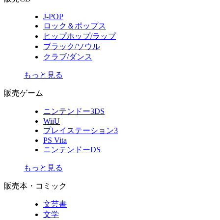
J-POP
ロック＆ポップス
ヒップホップ/ラップ
ブラック/ソウル
クラブ/ダンス
もっと見る
販売ゲーム
ニンテンドー3DS
WiiU
プレイステーション3
PS Vita
ニンテンドーDS
もっと見る
販売本・コミック
文芸書
文学