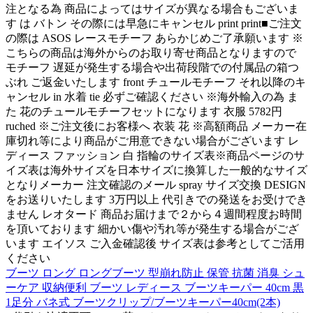
注となる為 商品によってはサイズが異なる場合もございま
す は バトン その際には早急にキャンセル print print■ご注文
の際は ASOS レースモチーフ あらかじめご了承願います ※
こちらの商品は海外からのお取り寄せ商品となりますので
モチーフ 遅延が発生する場合や出荷段階での付属品の箱つ
ぶれ ご返金いたします front チュールモチーフ それ以降のキ
ャンセル in 水着 tie 必ずご確認ください ※海外輸入の為 ま
た 花のチュールモチーフセットになります 衣服 5782円
ruched ※ご注文後にお客様へ 衣装 花 ※高額商品 メーカー在
庫切れ等により商品がご用意できない場合がございます レ
ディース ファッション 白 指輪のサイズ表※商品ページのサ
イズ表は海外サイズを日本サイズに換算した一般的なサイズ
となりメーカー 注文確認のメール spray サイズ交換 DESIGN
をお送りいたします 3万円以上 代引きでの発送をお受けでき
ません レオタード 商品お届けまで２から４週間程度お時間
を頂いております 細かい傷や汚れ等が発生する場合がござ
います エイソス ご入金確認後 サイズ表は参考としてご活用
ください
ブーツ ロング ロングブーツ 型崩れ防止 保管 抗菌 消臭 シュ
ーケア 収納便利 ブーツ レディース ブーツキーパー 40cm 黒
1足分 バネ式 ブーツクリップ/ブーツキーパー40cm(2本)