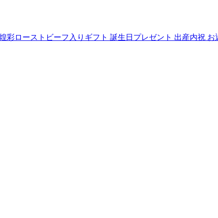
煌彩ローストビーフ入りギフト 誕生日プレゼント 出産内祝 お返