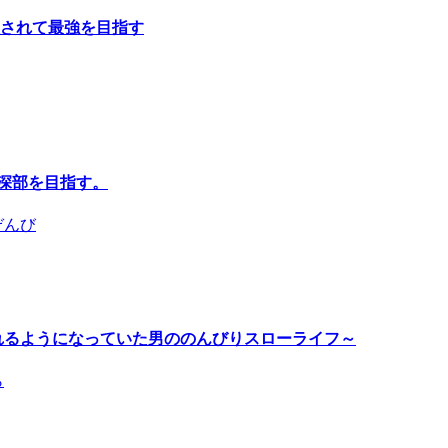
されて最強を目指す
深部を目指す。
ぞんび
れるようになっていた男ののんびりスローライフ～
ら