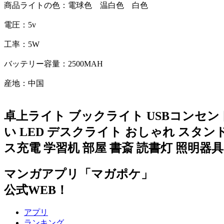
商品ライトの色：電球色 温白色 白色
電圧：5v
工率：5W
バッテリー容量：2500MAH
産地：中国
卓上ライト ブックライト USBコンセン
い LED デスクライト おしゃれ スタ
ス充電 学習机 部屋 書斎 読書灯 照明器具
マンガアプリ「マガポケ」
公式WEB！
アプリ
ランキング