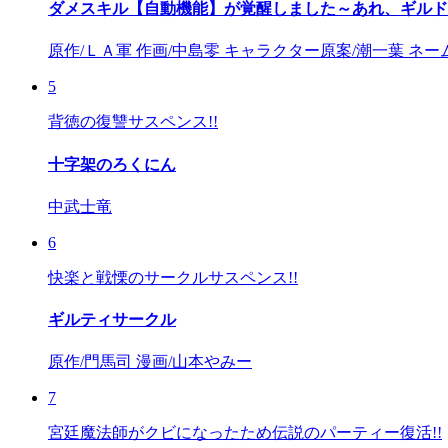
ダメスキル【自動機能】が覚醒しました～あれ、ギルド
原作/ＬＡ軍 作画/中島零 キャラクター原案/潮一葉 ネー
5
背徳の復讐サスペンス!!
十字架のろくにん
中武士竜
6
快楽と戦慄のサークルサスペンス!!
ギルティサークル
原作/門馬司 漫画/山本やみー
7
宮廷魔法師がクビになったため伝説のパーティー復活!!