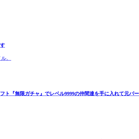
す
メル。
フト『無限ガチャ』でレベル9999の仲間達を手に入れて元パ