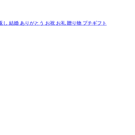
し 結婚 ありがとう お祝 お礼 贈り物 プチギフト