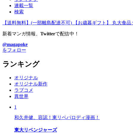
連載一覧
検索
【送料無料】(一部離島配達不可) 【お歳暮ギフト】 丸大食品 
新着マンガ情報、
Twitter
で配信中！
@magapoke
をフォロー
ランキング
オリジナル
オリジナル新作
ラブコメ
異世界
1
和久井健、容認！東リベパロディ漫画！
東大リベンジャーズ