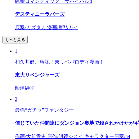
絶望ロマンティック・サバイバル‼
デスティニーラバーズ
原案/カズタカ 漫画/智弘カイ
もっと見る
1
和久井健、容認！東リベパロディ漫画！
東大リベンジャーズ
船津紳平
2
最強“ガチャ”ファンタジー
信じていた仲間達にダンジョン奥地で殺されかけたがギ
作画/大前貴史 原作/明鏡シスイ キャラクター原案/tef