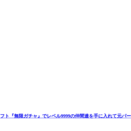
フト『無限ガチャ』でレベル9999の仲間達を手に入れて元パ