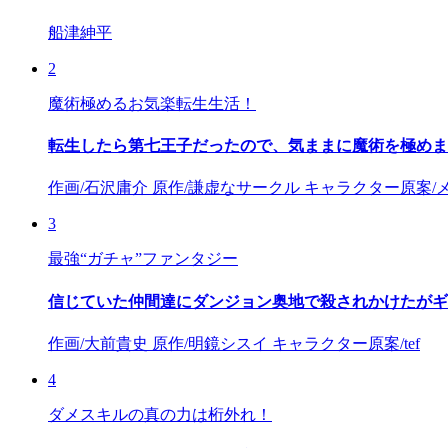
船津紳平
2
魔術極めるお気楽転生生活！
転生したら第七王子だったので、気ままに魔術を極めま
作画/石沢庸介 原作/謙虚なサークル キャラクター原案/
3
最強“ガチャ”ファンタジー
信じていた仲間達にダンジョン奥地で殺されかけたがギ
作画/大前貴史 原作/明鏡シスイ キャラクター原案/tef
4
ダメスキルの真の力は桁外れ！