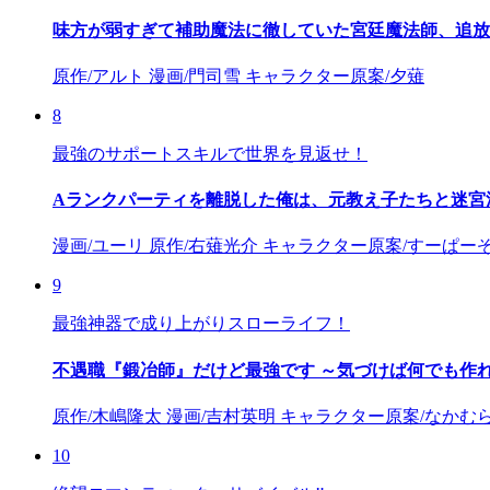
味方が弱すぎて補助魔法に徹していた宮廷魔法師、追放
原作/アルト 漫画/門司雪 キャラクター原案/夕薙
8
最強のサポートスキルで世界を見返せ！
Aランクパーティを離脱した俺は、元教え子たちと迷宮
漫画/ユーリ 原作/右薙光介 キャラクター原案/すーぱー
9
最強神器で成り上がりスローライフ！
不遇職『鍛冶師』だけど最強です ～気づけば何でも作
原作/木嶋隆太 漫画/吉村英明 キャラクター原案/なかむ
10