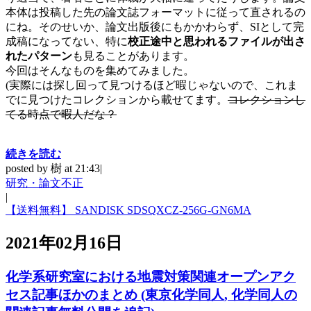
本体は投稿した先の論文誌フォーマットに従って直されるの
にね。そのせいか、論文出版後にもかかわらず、SIとして完
成稿になってない、特に
校正途中と思われるファイルが出さ
れたパターン
も見ることがあります。
今回はそんなものを集めてみました。
(実際には探し回って見つけるほど暇じゃないので、これま
でに見つけたコレクションから載せてます。
コレクションし
てる時点で暇人だな？
続きを読む
posted by 樹 at 21:43|
研究・論文不正
|
【送料無料】 SANDISK SDSQXCZ-256G-GN6MA
2021年02月16日
化学系研究室における地震対策関連オープンアク
セス記事ほかのまとめ (東京化学同人, 化学同人の