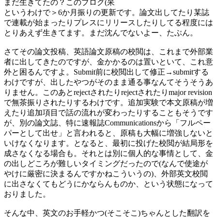
まだ生きてたの？このブログ(呆
というわけで＞6か月振りの更新です。論文出してたり某誌
で連載が始まったりプレスにリリースしたりしてる程度には
とりあえず生きてます。まだ沈んでないよー、たぶん。
さてその論文投稿、英語論文原稿の校閲は、これまで外部業
者に出してきたのですが、金かかるのは置いといて、これ意
外と困るんですよ。Submit前に校閲出して修正→submitする
わけですが、出したやつがそのまま通る事なんてそうそうあ
りません。このあとrejectされたりrejectされたりmajor revision
で無茶振りされたりするわけです。追加実験で本文原稿が増
えたり追加項目で話の流れが変わったりすることもそうです
が、別の論文誌、特に速報誌Communicationsから「フルペー
パーとして出せ」と言われると、原稿も大幅に増強しないと
いけなくなります。となると、最初に投げた校閲が結局形を
成さなくなる場合も。それとは別に個人的な事情として、金
の出しどころが難しいタイミングだったので(なんで使途が
やけに厳密に決まるんですかねこういうの)、外部英文校閲
に出さなくてもどうにかならんものか、という状態になって
おりました。
そんな中、英文のお手軽かつ(そこそこ)ちゃんとした翻訳を