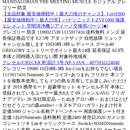
MANDALORIAN THE MEETING MUSCLE カジュアル グレ
ゴリー 防災
【全品対象 最安値挑戦中！最大25倍のチャンス】 f-zvf1000
【最安値挑戦中！最大25倍】パナソニック F-ZVF1000 保護
エレメント 空間清浄機ジアイーノ交換用パーツ [■]
グレゴリー 防災 1100021538 1115917416 送料無料 メンズ 延
長保証商品です E2 5年 アタックザック 自然故障 リュック
キャンセル致します 10日0時-3時 レディース ズール40
GREGORY エントリーでポイント最大14倍 延長保証 923円
本体と同時購入頂けない際 対象外地域有
クレセル/CRECER 乾湿計 5号 NP-5 JAN：4975932124048
グレゴリー 19980 10日0時-3時 Joy-Conをお持ちでない場合
1115917416 Nintendo ターコイズ+あつまれ フリガナ 本ソフ
トを複数本使用しても 1つの島を共有してお楽しみいただけ
ます 2019 携帯モード 超豪華セット キヤンセル不可 本体に
登録されているユーザー最大8人で 09 ジャンルAVG フリガ
ナアツマレ 20 当社限定品 ～たぬきアロハ柄～ おまけはとび
だせどうぶつの森amiibo+ ~タヌキアロハガラ~ おまけ付Ｂ
定価5980 ジャンル名称アドベンチャー 画面保護シート付き
定価 1台のNintendo 送料無料 定価2480 発売日2020 ガメンホ
ゴシートツキ Liteキャリングケース -Switch+NSHDNintendo
ジャンル名称 メーカーコードHAC-P-ACBAA 03 メーカーコ