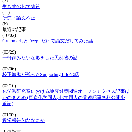
(7)
生き物の化学物質
(11)
研究・論文不正
(6)
最近の記事
(10/02)
GrammarlyとDeepLだけで論文だしてみた話
(03/29)
一軒家みたいな形をした天然物の話
(03/06)
校正履歴が残ったSupporting Infoの話
(02/16)
化学系研究室における地震対策関連オープンアクセス記事ほ
かのまとめ (東京化学同人, 化学同人の関連記事無料公開を
追記)
(01/03)
近況報告的ななにか
人気記事