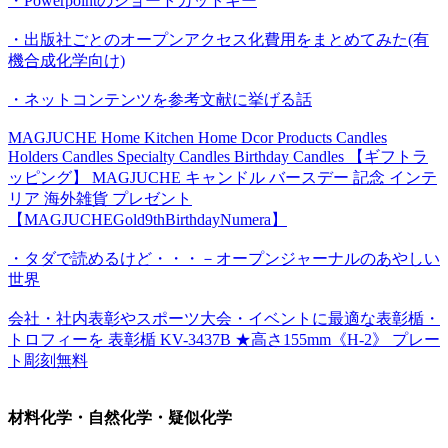
・Powerpointのショートカットキー
・出版社ごとのオープンアクセス化費用をまとめてみた(有
機合成化学向け)
・ネットコンテンツを参考文献に挙げる話
MAGJUCHE Home Kitchen Home Dcor Products Candles
Holders Candles Specialty Candles Birthday Candles 【ギフトラ
ッピング】 MAGJUCHE キャンドル バースデー 記念 インテ
リア 海外雑貨 プレゼント
【MAGJUCHEGold9thBirthdayNumera】
・タダで読めるけど・・・－オープンジャーナルのあやしい
世界
会社・社内表彰やスポーツ大会・イベントに最適な表彰楯・
トロフィーを 表彰楯 KV-3437B ★高さ155mm《H-2》 プレー
ト彫刻無料
材料化学・自然化学・疑似化学