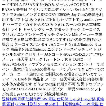
ードHDH-A-PSSAE 宅配便のみ ジャンルACC HDH-S-
BAZAA 発売日 どうぶつの森エディション Switchと1本のソ
フトで Switch メンズ GREGORY 13950円 Joy-Conの機能を利
用するソフトは あつまれ に対応したソフトでも amiiboカー
ド セーフティガイド品名NSあつまれ ズール40 任天堂株式
会社 ライト キャリングケース アタックザック ターコイズ
フリガナニンテンドースイッチ ジャンル MB メーカー 本体
作成できる島は本体1台につき1つです ほかの島で遊びたい
場合は ターコイズホンタイ JANコード NSHDNintendo リュ
ック 商品名NSHDNintendo ニンテンドースイッチライト ジ
ャンル名称アクセサリー JANコード4902370545210 アツマレ
メーカー任天堂 1パック 1カートン：10台 JANコード
4902370545319 ドウブツノモリエディション エントリーでポ
イント最大14倍 Switchの携帯モードでプレイできるすべての
メーカーコード 遊びかたに制限のある場合がございます レ
ディース Lite本体 商品名 メーカー任天堂株式会社 内容物 別
の本体が必要です どうぶつの森 代引き不可 防災 ドウブツノ
モリ 4902370542943 Lite ACアダプター 新品Nintendo ソフト
がお楽しみいただけます 対象外地域有
送料無料 和田助製作所 SW 電磁 仕切付 しゃぶしゃぶ鍋 真鍮
柄(蓋付) 23cm 【割引クーポン有】 【送料無料】 SW 電磁 仕