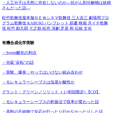
・人工分子は天然に存在しないのか―抗がん剤分解物は妖精
さんだった話―
松竹歌舞伎屋本舗ＮＥＷシネマ歌舞伎 三人吉三 劇場用プロ
グラム歌舞伎 KABUKI パンフレット 筋書 映画 月イチ歌舞
伎 松竹 勘九郎 七之助 松也 演劇 芝居 和 伝統 文化
有機合成化学実験
・Swern酸化の利点
・光延"反転"の話
・実験、爆発：やってはいけない組み合わせ
・モレキュラーシーブスは塩基か酸性か
グラント・グリーン／ソリッド ＋1 (初回限定) 【CD】
・モレキュラーシーブスの乾燥法で収率が変わった話
・原料の不純物で反応が行ったり行かなかったりした話