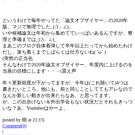
というわけで毎年やってた「論文オブザイヤー」の2020年
版、マジで無理でした_(:3」∠)_
いや候補論文は年初から集めてていっぱいあるんですが、整
理と準備までは_(:3」∠)_
まあこのブログ自体着弾して半年以上たってから始めたわけ
だし、落ち着くまでしばらくは仕方ないね( ˘ω˘ )
(突然の正当化
そんなわけで2020年論文オブザイヤー、年度内に上げるのを
当座の目標にします・・・(震え声
年々更新頻度が下がってますが、今年は(これ除いて)4つは
書きたいところ。他にも、前と同じことしててもアレなので
なんか新しい動きが出来たらなあ、と思ってます。
が、この出歩けない＆外出学会もない状況だとそれもきっつ
いな？あ、Youtuberはやーよ。
posted by 樹 at 21:15|
Comment(0)
|