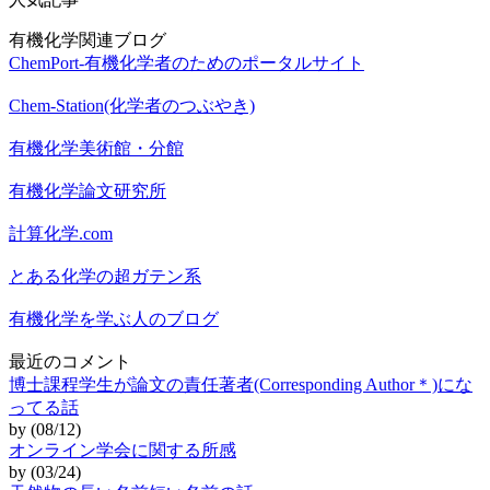
有機化学関連ブログ
ChemPort-有機化学者のためのポータルサイト
Chem-Station(化学者のつぶやき)
有機化学美術館・分館
有機化学論文研究所
計算化学.com
とある化学の超ガテン系
有機化学を学ぶ人のブログ
最近のコメント
博士課程学生が論文の責任著者(Corresponding Author＊)にな
ってる話
by (08/12)
オンライン学会に関する所感
by (03/24)