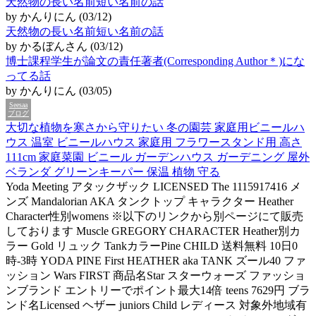
天然物の長い名前短い名前の話
by かんりにん (03/12)
天然物の長い名前短い名前の話
by かるぼんさん (03/12)
博士課程学生が論文の責任著者(Corresponding Author＊)にな
ってる話
by かんりにん (03/05)
Seesaa
ブログ
大切な植物を寒さから守りたい 冬の園芸 家庭用ビニールハ
ウス 温室 ビニールハウス 家庭用 フラワースタンド用 高さ
111cm 家庭菜園 ビニール ガーデンハウス ガーデニング 屋外
ベランダ グリーンキーパー 保温 植物 守る
Yoda Meeting アタックザック LICENSED The 1115917416 メ
ンズ Mandalorian AKA タンクトップ キャラクター Heather
Character性別womens ※以下のリンクから別ページにて販売
しております Muscle GREGORY CHARACTER Heather別カ
ラー Gold リュック TankカラーPine CHILD 送料無料 10日0
時-3時 YODA PINE First HEATHER aka TANK ズール40 ファ
ッション Wars FIRST 商品名Star スターウォーズ ファッショ
ンブランド エントリーでポイント最大14倍 teens 7629円 ブラ
ンド名Licensed ヘザー juniors Child レディース 対象外地域有