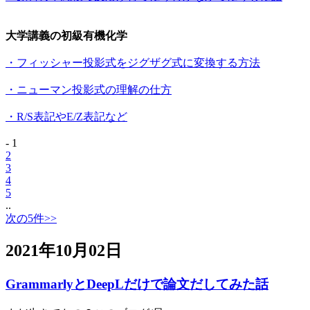
大学講義の初級有機化学
・フィッシャー投影式をジグザグ式に変換する方法
・ニューマン投影式の理解の仕方
・R/S表記やE/Z表記など
- 1
2
3
4
5
..
次の5件>>
2021年10月02日
GrammarlyとDeepLだけで論文だしてみた話