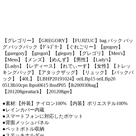
【グレゴリー】【GREGORY】【FUJIZUC】bag バック バッ
グ バックパック【ｸﾞﾚｺﾞﾘｰ】【ぐれごりー】【gregory】
【guregory】【gregori】【glegory】【グレゴリ】【Men's】
【Mens】【メンズ】【めんず】【男性】【Lady's】
【Ladys】【レディース】【れでぃーす】【女性】【トレッ
キングバッグ】【アタックザッグ】【リュック】【バックパ
ック】【40L】【LBHP20191024】oriLBp15 oriLBp20
0513lb10cpn lbpoi0615 lbssfP05【lb200930bag】
【201208greattack】【201208gre】
●素材:【外装】ナイロン100% 【内装】ポリエステル100%
●レインカバー内蔵
●スマートフォンに対応したポケット
●背面メッシュパネル
●ペットボトル収納
●ステッキホルダー