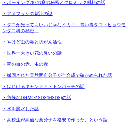
・ボーイング787の窓の秘密とクロミック材料の話
・アメフラシの紫汁の謎
・タコが光ってもいいじゃなイカ！－青い毒タコ・ヒョウモ
ンダコ科の秘密－
・やけど虫の毒と抗がん活性
・世界一大きい花の臭いの話
・竜の血の赤、虫の赤
・撤回された天然竜血分子が全合成で確かめられた話
・はじけるキャンディ・ドンパッチの話
・危険なDHMO? SDS(MSDS)の話
・水を脱水した話
・高校生が高価な薬分子を格安で作った、という話