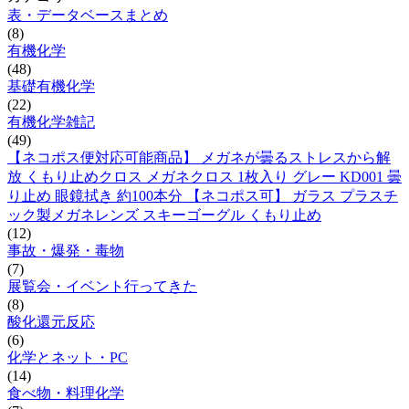
表・データベースまとめ
(8)
有機化学
(48)
基礎有機化学
(22)
有機化学雑記
(49)
【ネコポス便対応可能商品】 メガネが曇るストレスから解
放 くもり止めクロス メガネクロス 1枚入り グレー KD001 曇
り止め 眼鏡拭き 約100本分 【ネコポス可】 ガラス プラスチ
ック製メガネレンズ スキーゴーグル くもり止め
(12)
事故・爆発・毒物
(7)
展覧会・イベント行ってきた
(8)
酸化還元反応
(6)
化学とネット・PC
(14)
食べ物・料理化学