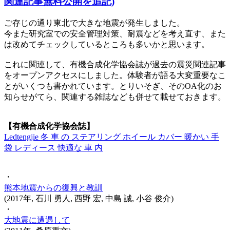
関連記事無料公開を追記)
ご存じの通り東北で大きな地震が発生しました。
今また研究室での安全管理対策、耐震などを考え直す、また
は改めてチェックしているところも多いかと思います。
これに関連して、有機合成化学協会誌が過去の震災関連記事
をオープンアクセスにしました。体験者が語る大変重要なこ
とがいくつも書かれています。とりいそぎ、そのOA化のお
知らせがてら、関連する雑誌なども併せて載せておきます。
【有機合成化学協会誌】
Ledtengjie 冬 車 の ステアリング ホイール カバー 暖かい 手
袋 レディース 快適な 車 内
・
熊本地震からの復興と教訓
(2017年, 石川 勇人, 西野 宏, 中島 誠, 小谷 俊介)
・
大地震に遭遇して