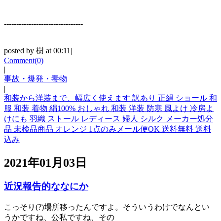
--------------------------------
posted by 樹 at 00:11|
Comment(0)
|
事故・爆発・毒物
|
和装から洋装まで、幅広く使えます 訳あり 正絹 ショール 和
服 和装 着物 絹100% おしゃれ 和装 洋装 防寒 風よけ 冷房よ
けにも 羽織 ストール レディース 婦人 シルク メーカー処分
品 未検品商品 オレンジ 1点のみメール便OK 送料無料 送料
込み
2021年01月03日
近況報告的ななにか
こっそり(?)場所移ったんですよ。そういうわけでなんとい
うかですね、公私ですね、その