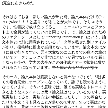
(完全にあきらめた
それはさておき、新しい論文が出た時、論文本体だけで(´つ
ヮ⊂)ｳｵｫｫ！！！と盛り上がることが大半です。そりゃそう
です。性善説で成り立ってるし、ニュースのソースとファク
トまで全員が追ってないのと同じです。で、論文はそのため
のファクトソースとしてSupporting Information (SI)という、論
文本体とは別に用意されているデータ等を載せた別ファイル
があり、投稿時に提出が必須となっています。論文本文ばか
りに目が行きますが、元々大変なのにこれまでの数々の輩の
せいでデータチェックが非常にというか異常なレベルで厳し
くなった今や、労力の大半がこのSI作成とデータ収集に費や
されることになっています。
でも偉い人ほどザルだな？
その一方、論文本体は購読しないと読めないですが、SIは多
くの場合完全にオープンになっていて、誰でも読めるように
なっています。そういう意味では、誰でも実験をトレースで
きるようなスタイルには元々論文誌はなっているのです。実
際実験してると、実験方法の参照だったりデータの照合だっ
たりで本文よりも見ることが多いのですが、SIって実はかな
り適当で、著者ごとに体裁が大幅に違ってたりします。論文