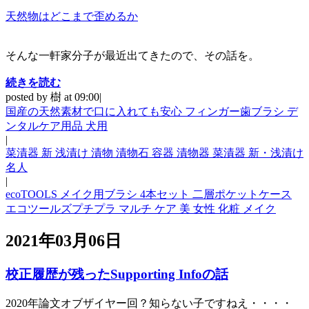
天然物はどこまで歪めるか
そんな一軒家分子が最近出てきたので、その話を。
続きを読む
posted by 樹 at 09:00|
国産の天然素材で口に入れても安心 フィンガー歯ブラシ デ
ンタルケア用品 犬用
|
菜漬器 新 浅漬け 漬物 漬物石 容器 漬物器 菜漬器 新・浅漬け
名人
|
ecoTOOLS メイク用ブラシ 4本セット 二層ポケットケース
エコツールズプチプラ マルチ ケア 美 女性 化粧 メイク
2021年03月06日
校正履歴が残ったSupporting Infoの話
2020年論文オブザイヤー回？知らない子ですねえ・・・・