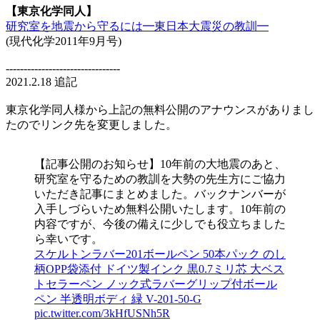
【東京化学同人】
研究室を地震から守るには━東日本大震災の教訓━
(現代化学2011年9月号)
--------------------------------
2021.2.18 追記
東京化学同人様から上記の無料公開のアナウンスがありまし
たのでリンク先を変更しました。
【記事公開のお知らせ】10年前の大地震のあと、
研究室を守るための教訓を大勢の先生方にご協力
いただき記事にまとめました。バックナンバーが
入手しづらいため無料公開いたします。10年前の
内容ですが、今後の備えに少しでも役立ちました
ら幸いです。
スケルトンラバー201ボールペン 50本パック のし
柄OPP袋添付 ドイツ製インク 黒0.7ミリ芯 大ベス
トセラーペン ノック式ラバーグリップ付ボール
ペン 半透明ボディ 緑 V-201-50-G
pic.twitter.com/3kHfUSNh5R