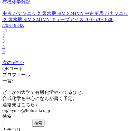
有機化学雑記
|
中古 パナソニック 製氷機 SIM-S241VN 中古厨房 パナソニッ
ク 製氷機 SIM-S241VN キューブアイス 700×670×1600
/20K1983Z
- 1
2
3
4
5
..
次の5件>>
QRコード
プロフィール
一言:
どこかの大学で有機化学やってるひと。
合成化学を中心になんか書く予定。
連絡先はこちら↓
orgtayutae@hotmail.co.jp
検索
カテゴリ