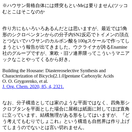
※ハウサン骨格自体には煙突もといMeは要りません(ツッコ
むとこはそこなのか
作り方にもいろいろあるんだとは思いますが、最近では5角
形のシクロペンタンからの分子内SN2反応でトイメンの頂点
とつないでハウサンのカルボン酸を100gスケールで作ってし
まうという報告が出てきました。ウクライナが誇るEnamine
社のグループですが、東欧・旧ソ連界隈ってこういうマニア
ックなことやってくるから好き。
Building the Housane: Diastereoselective Synthesis and
Characterization of Bicyclo[2.1.0]pentane Carboxylic Acids
O. O. Grygorenko, et al.
J. Org. Chem. 2020, 85, 4, 2321.
なお、分子構造としては家のような平面ではなく、四角形シ
クロブタンを平面とした場合に屋根は紙面に対してほぼ直角
に立っています。結構無理がある形をしてはいますが、『ど
う考えてもむりでしょこれ』という構造も自然界は作り上げ
てしまうのでないとは言い切れません。