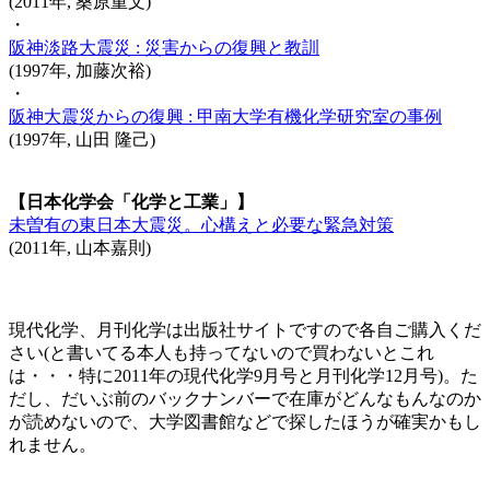
(2011年, 桑原重文)
・
阪神淡路大震災 : 災害からの復興と教訓
(1997年, 加藤次裕)
・
阪神大震災からの復興 : 甲南大学有機化学研究室の事例
(1997年, 山田 隆己)
【日本化学会「化学と工業」】
未曽有の東日本大震災。心構えと必要な緊急対策
(2011年, 山本嘉則)
現代化学、月刊化学は出版社サイトですので各自ご購入くだ
さい(と書いてる本人も持ってないので買わないとこれ
は・・・特に2011年の現代化学9月号と月刊化学12月号)。た
だし、だいぶ前のバックナンバーで在庫がどんなもんなのか
が読めないので、大学図書館などで探したほうが確実かもし
れません。