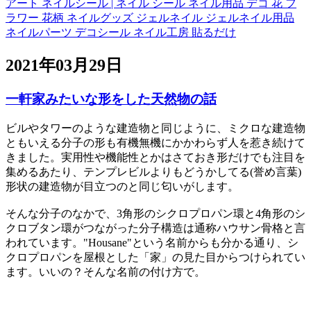
アート ネイルシール | ネイル シール ネイル用品 デコ 花 フ
ラワー 花柄 ネイルグッズ ジェルネイル ジェルネイル用品
ネイルパーツ デコシール ネイル工房 貼るだけ
2021年03月29日
一軒家みたいな形をした天然物の話
ビルやタワーのような建造物と同じように、ミクロな建造物
ともいえる分子の形も有機無機にかかわらず人を惹き続けて
きました。実用性や機能性とかはさておき形だけでも注目を
集めるあたり、テンプレビルよりもどうかしてる(誉め言葉)
形状の建造物が目立つのと同じ匂いがします。
そんな分子のなかで、3角形のシクロプロパン環と4角形のシ
クロブタン環がつながった分子構造は通称ハウサン骨格と言
われています。"Housane"という名前からも分かる通り、シ
クロプロパンを屋根とした「家」の見た目からつけられてい
ます。いいの？そんな名前の付け方で。