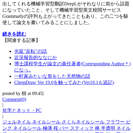
出してくれる機械学習型翻訳DeepLがそれなりに前から話題
になっていたこと、そして機械学習型英文校閲サービス
Grammarlyの評判も上がってきたこともあり、この二つを駆
使して論文を書いてみることにしました。
続きを読む
【関連する記事】
光延"反転"の話
近況報告的ななにか
博士課程学生が論文の責任著者(Corresponding Author＊)
になっ..
一軒家みたいな形をした天然物の話
ChemDraw Ver 19.0を触ってみた(Ver19.1も追記)
posted by 樹 at 09:45|
Comment(0)
|
化学とネット・PC
|
ジェルネイル ネイルシール さくらネイルシール フラワー ピ
ンク ネイルシール 極薄 桜 バー スティック 棒 半透明 ネイル