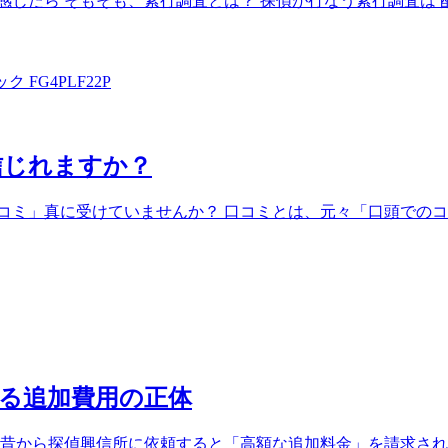
感じたら そもそも、素行調査とは？ 探偵が行なう素行調査は
FG4PLF22P
信じれますか？
コミ」真に受けていませんか？ 口コミとは、元々「口頭での
る追加費用の正体
 昔から探偵興信所に依頼すると「高額な追加料金」を請求され