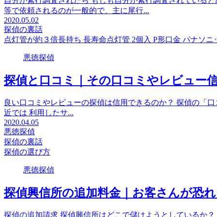
自分が素行調査されたら もしも自分が素行調査されていると
等で依頼されるのが一般的で、主に尾行...
2020.05.02
探偵の裏話
点灯管が約３倍長持ち 長寿命点灯管 2個入 P形口金 パナソニック 
悪徳探偵
探偵と口コミ｜その口コミやレビュー
良い口コミやレビューの探偵は信用できるのか？ 探偵の「口
近では 利用したサ...
2020.04.05
悪徳探偵
探偵の裏話
探偵の選び方
悪徳探偵
探偵興信所の追加料金｜お客さんが恐れ
探偵の追加請求 探偵興信所はどこで儲けようとしているか？