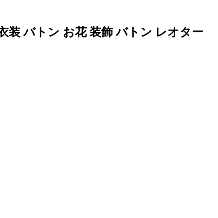
 バトン お花 装飾 バトン レオター