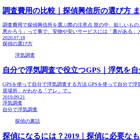
調査費用の比較｜探偵興信所の選び方 
調査費用で探偵興信所を選ぶ際の注意点 世の中、欲しいもの
悪かろう」って事で、安物や安いサービスには「裏がある」と.
2020.07.18
探偵の選び方
浮気調査
自分で浮気調査で役立つGPS｜浮気を自
GPSを使って自分で浮気調査する方法 GPSを使って自分で
居場所」がわかる「アレ」で...
2019.09.21
浮気調査
自分で浮気調査
探偵の裏話
探偵になるには？2019｜探偵に必要な