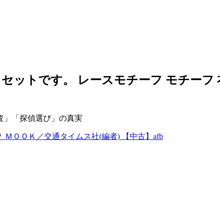
ットです。 レースモチーフ モチーフ 衣装
査」「探偵選び」の真実
 ＭＯＯＫ／交通タイムス社(編者) 【中古】afb