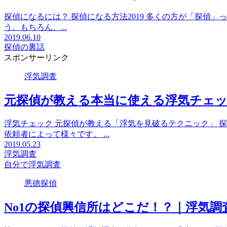
探偵になるには？ 探偵になる方法2019 多くの方が「探
う。もちろん、...
2019.06.10
探偵の裏話
スポンサーリンク
浮気調査
元探偵が教える本当に使える浮気チェ
浮気チェック 元探偵が教える「浮気を見破るテクニック」 
依頼者によって様々です。 ...
2019.05.23
浮気調査
自分で浮気調査
悪徳探偵
No1の探偵興信所はどこだ！？｜浮気