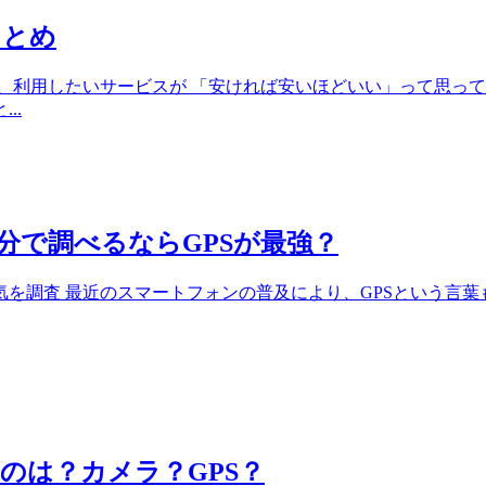
まとめ
、利用したいサービスが 「安ければ安いほどいい」って思って
..
分で調べるならGPSが最強？
浮気を調査 最近のスマートフォンの普及により、GPSという
ものは？カメラ？GPS？