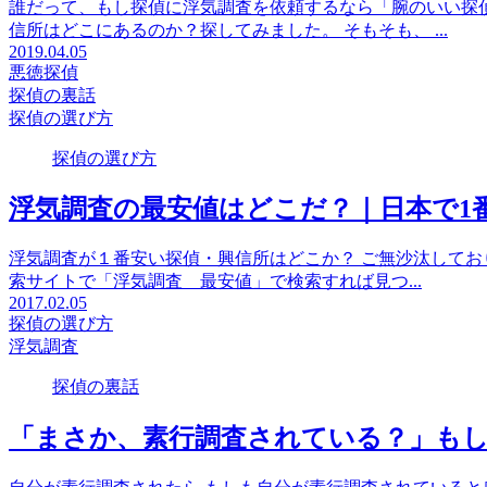
誰だって、もし探偵に浮気調査を依頼するなら「腕のいい探偵
信所はどこにあるのか？探してみました。 そもそも、 ...
2019.04.05
悪徳探偵
探偵の裏話
探偵の選び方
探偵の選び方
浮気調査の最安値はどこだ？｜日本で1
浮気調査が１番安い探偵・興信所はどこか？ ご無沙汰しておりま
索サイトで「浮気調査 最安値」で検索すれば見つ...
2017.02.05
探偵の選び方
浮気調査
探偵の裏話
「まさか、素行調査されている？」も