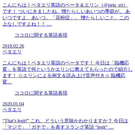
こんにちは！ペタエリ英語のペータ＆エリン（@peta_eri）
です！ ついにきましたね、憎たらしいあいつの季節が。 あ
いつですよ、あいつ。「花粉症」。 憎たらしいこと、この
上なしですよね！！ …
ココロに関する英語表現
2018.02.26
ペタエリ
こんにちは！ペタエリ英語のペータです！ 今日は「臨機応
変」を英語で何というかエリンに教えてもらったので紹介し
ます！ ☆エリンによる例文＆読み上げ音声付き☆ 臨機応
変…
ココロに関する英語表現
2020.01.04
ペタエリ
“That’s legit!” これ、どういう意味かわかりますか？ 今日は
「マジで」「ガチで」を表すスラング英語 “legit” …