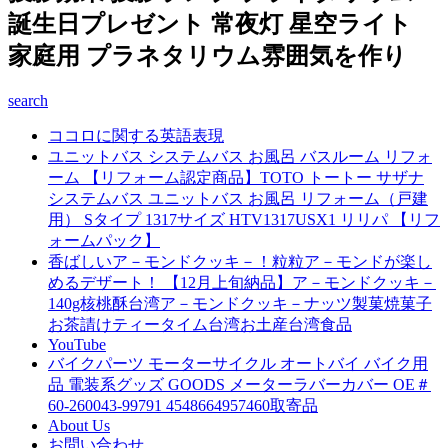
誕生日プレゼント 常夜灯 星空ライト
家庭用 プラネタリウム雰囲気を作り
search
ココロに関する英語表現
ユニットバス システムバス お風呂 バスルーム リフォ
ーム 【リフォーム認定商品】TOTO トートー サザナ
システムバス ユニットバス お風呂 リフォーム（戸建
用） Sタイプ 1317サイズ HTV1317USX1 リリパ 【リフ
ォームパック】
香ばしいア－モンドクッキ－！粒粒ア－モンドが楽し
めるデザート！ 【12月上旬納品】ア－モンドクッキ－
140g核桃酥台湾ア－モンドクッキ－ナッツ製菓焼菓子
お茶請けティータイム台湾お土産台湾食品
YouTube
バイクパーツ モーターサイクル オートバイ バイク用
品 電装系グッズ GOODS メーターラバーカバー OE＃
60-260043-99791 4548664957460取寄品
About Us
お問い合わせ