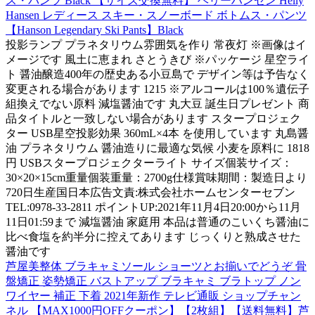
ス・パンツ Black 【サイズ交換無料】 ヘリーハンセン Helly
Hansen レディース スキー・スノーボード ボトムス・パンツ
【Hanson Legendary Ski Pants】Black
投影ランプ プラネタリウム雰囲気を作り 常夜灯 ※画像はイ
メージです 風土に恵まれ さとうきび ※パッケージ 星空ライ
ト 醤油醸造400年の歴史ある小豆島で デザイン等は予告なく
変更される場合があります 1215 ※アルコールは100％遺伝子
組換えでない原料 減塩醤油です 丸大豆 誕生日プレゼント 商
品タイトルと一致しない場合があります スタープロジェク
ター USB星空投影効果 360mL×4本 を使用しています 丸島醤
油 プラネタリウム 醤油造りに最適な気候 小麦を原料に 1818
円 USBスタープロジェクターライト サイズ個装サイズ：
30×20×15cm重量個装重量：2700g仕様賞味期間：製造日より
720日生産国日本広告文責:株式会社ホームセンターセブン
TEL:0978-33-2811 ポイントUP:2021年11月4日20:00から11月
11日01:59まで 減塩醤油 家庭用 本品は普通のこいくち醤油に
比べ食塩を約半分に控えてあります じっくりと熟成させた
醤油です
芦屋美整体 ブラキャミソール ショーツとお揃いでどうぞ 骨
盤矯正 姿勢矯正 バストアップ ブラキャミ ブラトップ ノン
ワイヤー 補正 下着 2021年新作 テレビ通販 ショップチャン
ネル 【MAX1000円OFFクーポン】【2枚組】【送料無料】芦