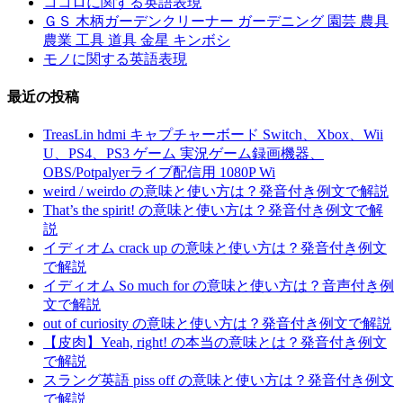
ココロに関する英語表現
ＧＳ 木柄ガーデンクリーナー ガーデニング 園芸 農具
農業 工具 道具 金星 キンボシ
モノに関する英語表現
最近の投稿
TreasLin hdmi キャプチャーボード Switch、Xbox、Wii
U、PS4、PS3 ゲーム 実況ゲーム録画機器、
OBS/Potpalyerライブ配信用 1080P Wi
weird / weirdo の意味と使い方は？発音付き例文で解説
That’s the spirit! の意味と使い方は？発音付き例文で解
説
イディオム crack up の意味と使い方は？発音付き例文
で解説
イディオム So much for の意味と使い方は？音声付き例
文で解説
out of curiosity の意味と使い方は？発音付き例文で解説
【皮肉】Yeah, right! の本当の意味とは？発音付き例文
で解説
スラング英語 piss off の意味と使い方は？発音付き例文
で解説