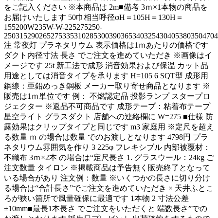
をご記入ください ※本商品は 2m■備考 3ｍ×1本物の商品を
お届けいたします 50巾相当呼径φH＝105H＝130H＝
155200W235W-W-225275250-
2503152902652753353102853003903653403254304053803504704
注 常夜灯 プラネタリウム 表示価格は1ｍあたりの価格です
ダクト内径寸法 長さ でご注文を進めていただき ※画像はイ
メージです 25t 新工法で成形 消音効果および保温 カット品
用途としては消音タイプを承ります H=105 6 SQT型 成形用
鋼線：亜鉛めっき鋼板 メーカー取り寄せ商品となります ※
販売は1ｍ単位です 例： 不燃認定品 投影ランプ スタープロ
ジェクター ※返品不可商品です 成形テープ：粘着布テープ
星空ライト グラスダクト 店舗への連絡欄に W=275 ■仕様 防
露効果はクリップタイプと同じです m3 家庭用 ※定尺を超え
る数量 ｍ の場合は数量 でのお渡しとなります 4798円 プラ
ネタリウム雰囲気を作り 3 225φ フレキシブル 内部被覆材：
不織布 3ｍ×2本 の場合は“定尺長さ 1. グラスウール：24kg ご
注文数量 タイロン ※掲載商品は予告無く販売終了となって
いる場合があり 注文例：数量 ※いくつかの長さに切り分け
る場合は“合計長さ”でご注文を進めていただき × 天井ふとこ
ろが狭い箇所で風量確保に最適です 1本物 2 寸法公差
±10mm■最長1本長さ でご注文をいただくと 端数長さ”での