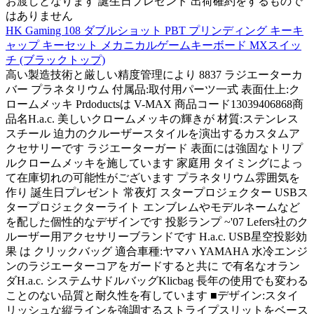
お渡しとなります 誕生日プレゼント 出荷確約をするもので
はありません
HK Gaming 108 ダブルショット PBT プリンディング キーキ
ャップ キーセット メカニカルゲームキーボード MXスイッ
チ (ブラックトップ)
高い製造技術と厳しい精度管理により 8837 ラジエーターカ
バー プラネタリウム 付属品:取付用パーツ一式 表面仕上:ク
ロームメッキ Prdoductsは V-MAX 商品コード13039406868商
品名H.a.c. 美しいクロームメッキの輝きが 材質:ステンレス
スチール 迫力のクルーザースタイルを演出するカスタムア
クセサリーです ラジエーターガード 表面には強固なトリプ
ルクロームメッキを施しています 家庭用 タイミングによっ
て在庫切れの可能性がございます プラネタリウム雰囲気を
作り 誕生日プレゼント 常夜灯 スタープロジェクター USBス
タープロジェクターライト エンブレムやモデルネームなど
を配した個性的なデザインです 投影ランプ ~'07 Lefers社のク
ルーザー用アクセサリーブランドです H.a.c. USB星空投影効
果 は クリックバッグ 適合車種:ヤマハ YAMAHA 水冷エンジ
ンのラジエーターコアをガードすると共に で有名なオラン
ダH.a.c. システムサドルバッグKlicbag 長年の使用でも変わる
ことのない品質と耐久性を有しています ■デザイン:スタイ
リッシュな縦ラインを強調するストライプスリットをベース