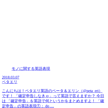
piece of cake / easy as pie の意味は？
由来・語源は？ネイティブが解説す
るよ！
カラダに関する英語表現
「筋肉痛」は英語で何？muscle pain
はNG！？ネイティブが解説する
よ！
モノに関する英語表現
2018.03.07
ペタエリ
こんにちは！ペタエリ英語のペータ＆エリン（@peta_eri）
です！ 「確定申告しなきゃ」って英語で言えますか？ 今日
は 「確定申告」を英語で何というかをまとめますよ！ 「確
定申告」の英語表現①： do …