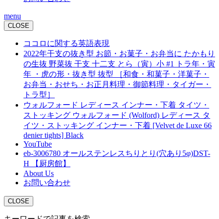
menu
CLOSE
ココロに関する英語表現
2022年干支の抜き型 お節・お菓子・お弁当に たかもり
の生抜 野菜抜 干支 十二支 とら（寅）小 #1 トラ年・寅
年 ・虎の形・抜き型 抜型 ［和食・和菓子・洋菓子・
お弁当・おせち・お正月料理・御節料理・タイガー・
トラ型］
ウォルフォード レディース インナー・下着 タイツ・
ストッキング ウォルフォード (Wolford) レディース タ
イツ・ストッキング インナー・下着 [Velvet de Luxe 66
denier tights] Black
YouTube
eb-3006780 オールステンレスちりとり(穴あり5φ)DST-
H 【厨房館】
About Us
お問い合わせ
CLOSE
キーワードで記事を検索