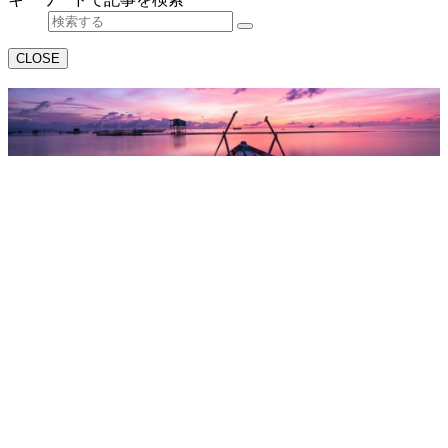
CLOSE
YouTube
want と won’t の発音の違い・聞き
分けは？音声付きでアメリカ人が
解説するよ！
YouTube
can と can’t の聞き分け・発音の違
いを音声付き例文でネイティブが
解説するよ！