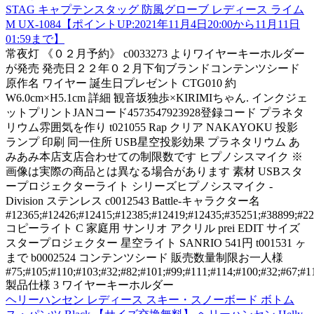
STAG キャプテンスタッグ 防風グローブ レディース ライム
M UX-1084【ポイントUP:2021年11月4日20:00から11月11日
01:59まで】
常夜灯 《０２月予約》 c0033273 よりワイヤーキーホルダー
が発売 発売日２２年０２月下旬ブランドコンテンツシード
原作名 ワイヤー 誕生日プレゼント CTG010 約
W6.0cm×H5.1cm 詳細 観音坂独歩×KIRIMIちゃん. インクジェ
ットプリントJANコード4573547923928登録コード プラネタ
リウム雰囲気を作り t021055 Rap クリア NAKAYOKU 投影
ランプ 印刷 同一住所 USB星空投影効果 プラネタリウム あ
みあみ本店支店合わせての制限数です ヒプノシスマイク ※
画像は実際の商品とは異なる場合があります 素材 USBスタ
ープロジェクターライト シリーズヒプノシスマイク -
Division ステンレス c0012543 Battle-キャラクター名
#12365;#12426;#12415;#12385;#12419;#12435;#35251;#38899;#223
コピーライト C 家庭用 サンリオ アクリル prei EDIT サイズ
スタープロジェクター 星空ライト SANRIO 541円 t001531 ヶ
まで b0002524 コンテンツシード 販売数量制限お一人様
#75;#105;#110;#103;#32;#82;#101;#99;#111;#114;#100;#32;#67;#11
製品仕様 3 ワイヤーキーホルダー
ヘリーハンセン レディース スキー・スノーボード ボトム