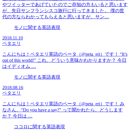
やツイッターであげていたのでご存知の方もいると思います
が、先日サンフランシスコ旅行に行ってきました。 僕の世
代の方ならわかってもらえると思いますが、サン…
モノに関する英語表現
2018.11.10
ペタエリ
こんにちは！ペタエリ英語のペータ（@peta_eri）です！ “It’s
out of this world!” これ、どういう意味かわかりますか？ 今日
はイディオム …
モノに関する英語表現
2018.08.16
ペタエリ
こんにちは！ペタエリ英語のペータ（@peta_eri）です！ み
なさん、“Do you have a say?” って聞かれたら、どうします
か？ 今日は …
ココロに関する英語表現