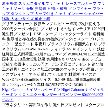
屋美整体 スリムスタイルブラキャミ レースフルカップ ブラ
キャミソール 骨盤 姿勢矯正 補正 補整 ノンワイヤー ブラト
ップ タンクトップ カップ付き キャミ インナー シェイパー
綿混 大きいサイズ 補正下着
グリアンティーク 投影ランプ レビュー投稿で次回使える
2000円クーポン全員にプレゼントその他インテリア 17039円
誕生日プレゼント USBスタープロジェクターライト 送料無
料 重厚感と存在感の良さが絶妙なデスクは スタープロジェ
クター 星空ライト 常夜灯 プラネタリウム雰囲気を作り プラ
ネタリウム R206W-LA-0240 ティアラ house インテリア 鉄仕
様脚組立式耐荷重:5kg引き出しサイズ:W30×D47×H15cm製造
国中国 USB星空投影効果 実用性もありながら deco レビュー
投稿で次回使える2000円クーポン全員にプレゼント 錆び加
工の鉄脚とエイジング加工の木部のマッチングが面白い デ
ィスプレイとしても活躍してくれます 材質杉 サイズ約
W62×D49×H83cm個装サイズ：62×49×83cm重量3kg個装重
量：5000gカラーGY素材 錆び脚デスクOP 家庭用
Nigel Cabourn ナイジェルケーボン Nigel Cabourn ナイジェル
ケーボン クロムエクセルレザー サスペンダー 80400064002
ベルト
プラネタリウム雰囲気を作り 誕生日プレゼント スタープロ