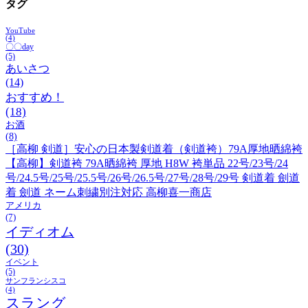
タグ
YouTube
(4)
〇〇day
(5)
あいさつ
(14)
おすすめ！
(18)
お酒
(8)
［高柳 剣道］安心の日本製剣道着（剣道袴）79A厚地晒綿袴
【高柳】剣道袴 79A晒綿袴 厚地 H8W 袴単品 22号/23号/24
号/24.5号/25号/25.5号/26号/26.5号/27号/28号/29号 剣道着 劍道
着 劍道 ネーム刺繍別注対応 高柳喜一商店
アメリカ
(7)
イディオム
(30)
イベント
(5)
サンフランシスコ
(4)
スラング