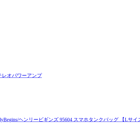
 ステレオパワーアンプ
enlyBegins/ヘンリービギンズ 95604 スマホタンクバッグ 【