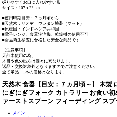
握りやすくお口に入れやすい形
サイズ：107ｘ23mm
■使用時期目安：７ヵ月頃から
■天然木：サオ材：ウレタン塗装（マット）
■原産国：インドネシア共和国
■電子レンジ、食器洗浄機、乾燥機の使用不可
■食品衛生検査に合格した安全な商品です
【注意事項】
天然木使用の為、
木目や色の出方は個々に異なります。
返品・交換対象外となりますのでご注意ください。
全て単品・1本の価格となります。
天然木 食器【目安：７ヵ月頃～】 木製
にぎにぎフォーク カトラリー お食い初め
ァーストスプーン フィーディング スプ
メイン