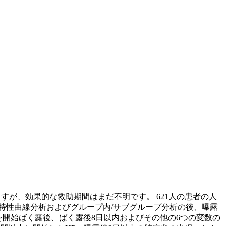
ますが、効果的な救助期間はまだ不明です。 621人の患者の人
特性曲線分析およびグループ内/サブグループ分析の後、曝露
Pを開始ばく露後、ばく露後8日以内およびその他の6つの変数の