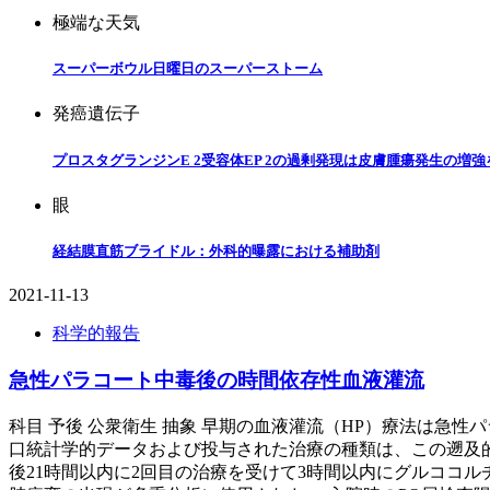
極端な天気
スーパーボウル日曜日のスーパーストーム
発癌遺伝子
プロスタグランジンE 2受容体EP 2の過剰発現は皮膚腫瘍発生の増
眼
経結膜直筋ブライドル：外科的曝露における補助剤
2021-11-13
科学的報告
急性パラコート中毒後の時間依存性血液灌流
科目 予後 公衆衛生 抽象 早期の血液灌流（HP）療法は急
口統計学的データおよび投与された治療の種類は、この遡及的
後21時間以内に2回目の治療を受けて3時間以内にグルココル