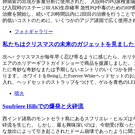
肺病変の出現が多重分析に使用された。 入院時のPQ尿検査陽
び入院時のステージIII AKI生存確率 急性PQ中毒のため
治療を開始し、続いて20時間以内に2回目の治療を行うことで
的低いコストのために、いくつかのアジア諸国で広く使用され
フォトギャラリー
私たちはクリスマスの未来のガジェットを見ました
次へ> クリスマスが毎年早く忍び寄るように感じたら、ホリ
エアのホリデーギフトガイドショーで商品を披露しました。 
たに奇妙な奇妙なまたは予期しないエントリのいくつかを持っ
ります。 ホワイトをBeingしたForever Whiteヘ
入れ、ヘッドセットのストラップをつけて、ゲルを青色のLE
噴火
Soufriere Hillsでの爆発と火砕流
西インド諸島のモントセラト島にあるスフリエレ・ヒルズは
砕流を生じた。 しかし、最も興味深いのは、今朝受け取ったモ
な放出によって引き起こされたドーム崩壊であったように聞