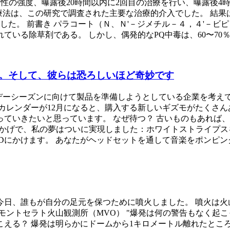
性の強度、曝露後20時間以内に2回目の治療を行い、曝露後4
のHP療法は、この研究で調査された主要な治療的介入でした。 
した。 前書き パラコート（Ｎ、Ｎ'－ジメチル－４，４'－
ている除草剤である。 しかし、偶発的なPQ中毒は、60〜70
。そして、彼らは恐ろしいほど奇妙です
デーシーズンに向けて製品を準備しようとしている企業を考えて
カレンダーが12月になると、購入する新しいギズモがたくさん
ていきたいと思っています。 なぜ待つ？ 古いものもあれば
ッドセットのおかげで、私の夢はついに実現しました：ホワイトストラ
Dにかけます。 あなたがヘッドセットを通して音楽をポンピン
今日、誰もが自分の足元を保つために噴火しました。 噴火は火
ントセラト火山観測所（MVO） "爆発は何の警告もなく起こ
こえる？ 爆発は明らかにドームから1キロメートル離れたとこ