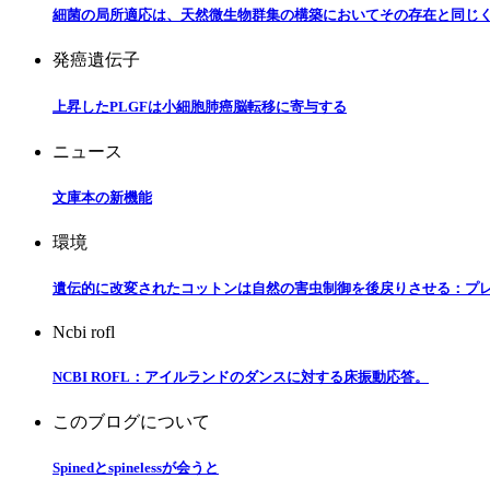
細菌の局所適応は、天然微生物群集の構築においてその存在と同じ
発癌遺伝子
上昇したPLGFは小細胞肺癌脳転移に寄与する
ニュース
文庫本の新機能
環境
遺伝的に改変されたコットンは自然の害虫制御を後戻りさせる：プ
Ncbi rofl
NCBI ROFL：アイルランドのダンスに対する床振動応答。
このブログについて
Spinedとspinelessが会うと