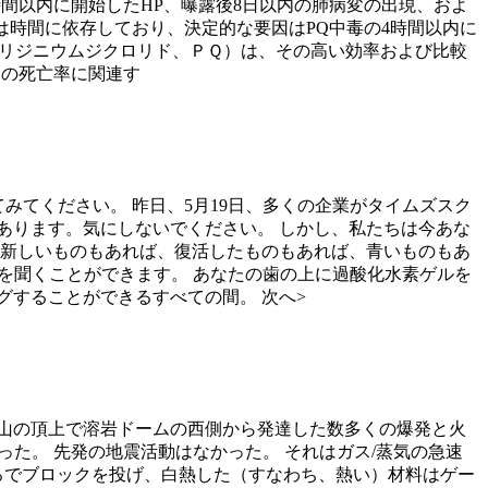
時間以内に開始したHP、曝露後8日以内の肺病変の出現、およ
結果は時間に依存しており、決定的な要因はPQ中毒の4時間以内に
ビピリジニウムジクロリド、ＰＱ）は、その高い効率および比較
％の死亡率に関連す
みてください。 昨日、5月19日、多くの企業がタイムズスク
あります。気にしないでください。 しかし、私たちは今あな
、新しいものもあれば、復活したものもあれば、青いものもあ
イプスを聞くことができます。 あなたの歯の上に過酸化水素ゲルを
グすることができるすべての間。 次へ>
山の頂上で溶岩ドームの西側から発達した数多くの爆発と火
った。 先発の地震活動はなかった。 それはガス/蒸気の急速
ろでブロックを投げ、白熱した（すなわち、熱い）材料はゲー