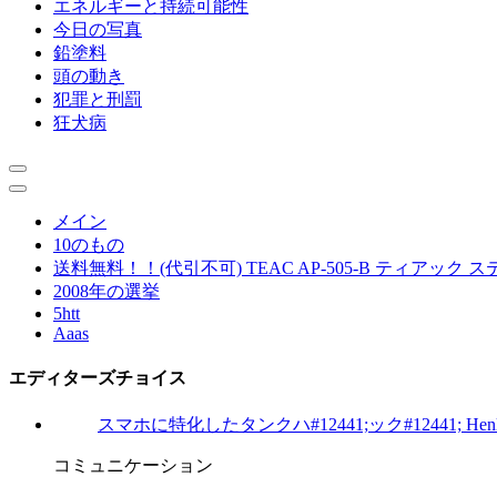
エネルギーと持続可能性
今日の写真
鉛塗料
頭の動き
犯罪と刑罰
狂犬病
メイン
10のもの
送料無料！！(代引不可) TEAC AP-505-B ティアック
2008年の選挙
5htt
Aaas
エディターズチョイス
スマホに特化したタンクハ#12441;ック#12441; H
コミュニケーション