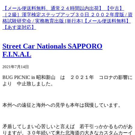
【メール便送料無料、通常２４時間以内出荷】 【中古】
［２級］漢字検定ステップアップ３０日 ２００２年度版 / 資
格試験研究会 / 実務教育出版 [単行本]【メール便送料無料】
【あす楽対応】
Street Car Nationals SAPPORO
F.I.N.A.L
2021年7月14日
BUG PICNIC in 昭和新山 は ２０２１年 コロナの影響に
より 中止致しました。
本州への遠征と海外への見学も本年は我慢しています。
矛盾してしまい心苦しいと言えば 若干引っかかるものがあ
りますが、３０年続いて来た北海道の大きなカスタムカーイ