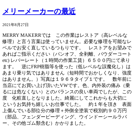
メリーメーカーの最近
2021年8月27日
MERRY MAKERRでは この作業はレストア（高レベルな
修理）と言う言葉は使っていません。必要な修理を可能なレ
ベルでお安く直しているつもりです。 レストアをお望みで
あればご指示ください（パンオフ、全剥離、パウダーコート
etc) レバーレート（１時間の作業工賃）６５００円にて承り
ます。 逆にFRP樹脂等を使った（低レベルな誤魔化し）は
あまり乗り気ではありません（短時間でおかしくなり、強度
はありません。）写真は１９６９タイプ１です。 数年前に
当店にてお買い上げ頂いたVWです。色、内外装の痛み（乗
るには危なくない）とのバランスの良い車両でしたが、この
度 化粧直しとなりました。綺麗にしてこれからも大切に
というお気持ち嬉しいお仕事でした。 約１年を頂き 表面
上傷んでいる部位分の修理＋外側全塗装で税別約９０万円
（部品、フェンダービーディング、ウインドーシールラバ
ー、その他ゴム類含む）かかりました。