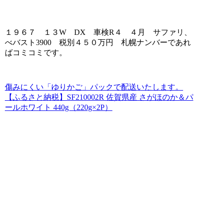
１９６７ １３W DX 車検R４ ４月 サファリ、
べバスト3900 税別４５０万円 札幌ナンバーであれ
ばコミコミです。
傷みにくい「ゆりかご」パックで配送いたします。
【ふるさと納税】SF210002R 佐賀県産 さがほのか＆パ
ールホワイト 440g（220g×2P）