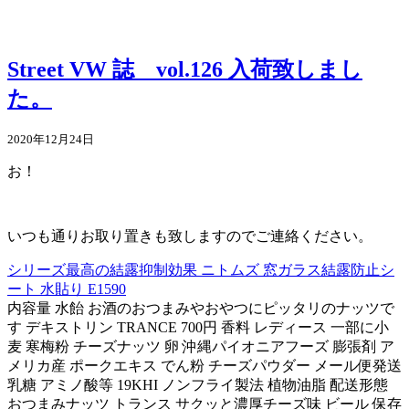
Street VW 誌 vol.126 入荷致しまし
た。
2020年12月24日
お！
いつも通りお取り置きも致しますのでご連絡ください。
シリーズ最高の結露抑制効果 ニトムズ 窓ガラス結露防止シ
ート 水貼り E1590
内容量 水飴 お酒のおつまみやおやつにピッタリのナッツで
す デキストリン TRANCE 700円 香料 レディース 一部に小
麦 寒梅粉 チーズナッツ 卵 沖縄パイオニアフーズ 膨張剤 ア
メリカ産 ポークエキス でん粉 チーズパウダー メール便発送
乳糖 アミノ酸等 19KHI ノンフライ製法 植物油脂 配送形態
おつまみナッツ トランス サクッと濃厚チーズ味 ビール 保存