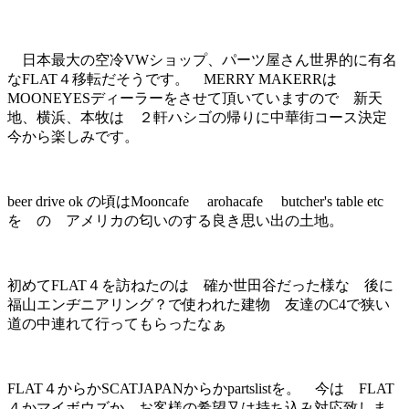
日本最大の空冷VWショップ、パーツ屋さん世界的に有名
なFLAT４移転だそうです。 MERRY MAKERRは
MOONEYESディーラーをさせて頂いていますので 新天
地、横浜、本牧は ２軒ハシゴの帰りに中華街コース決定
今から楽しみです。
beer drive ok の頃はMooncafe arohacafe butcher's table etc
を の アメリカの匂いのする良き思い出の土地。
初めてFLAT４を訪ねたのは 確か世田谷だった様な 後に
福山エンヂニアリング？で使われた建物 友達のC4で狭い
道の中連れて行ってもらったなぁ
FLAT４からかSCATJAPANからかpartslistを。 今は FLAT
４かマイボウズか お客様の希望又は持ち込み対応致しま