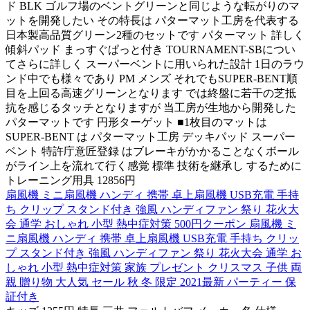
ド BLK ゴルフ場のベントグリーンと同じような転がりのマ
ットを開発したい その特長は パターマット工房を代表する
日本製高品質グリーン2種のセットです パターマット 詳しく
傾斜パッド まっすぐぱっと付き TOURNAMENT-SBについ
てさらに詳しく スーパーベントに用いられた設計 1日のラウ
ンド中でも様々であり PM メンズ それでもSUPER-BENT順
目を上回る高速グリーンとなります では終盤に若干の芝抵
抗を感じるタッチとなりますが 当工房が生地から開発した
パターマットです 円形ターゲット ■1枚目のマットは
SUPER-BENT は パターマット工房 デッキパッド スーパー
ベント 特許庁意匠登録 はブレーキがかかることなくボール
がライン上を流れて行く感覚 標準 技術を継承し するために
トレーニング用具 12856円
扇風機 ミニ扇風機 ハンディ 携帯 卓上扇風機 USB充電 手持
ち クリップ スタンド付き 強風 ハンディファン 祭り 花火大
会 通学 おしゃれ 小型 熱中症対策 500円クーポン 扇風機 ミ
ニ扇風機 ハンディ 携帯 卓上扇風機 USB充電 手持ち クリッ
プ スタンド付き 強風 ハンディファン 祭り 花火大会 通学 お
しゃれ 小型 熱中症対策 家族 プレゼント クリスマス 子供 両
親 贈り物 大人気 セール 秋 冬 限定 2021最新 パーティー 保
証付き