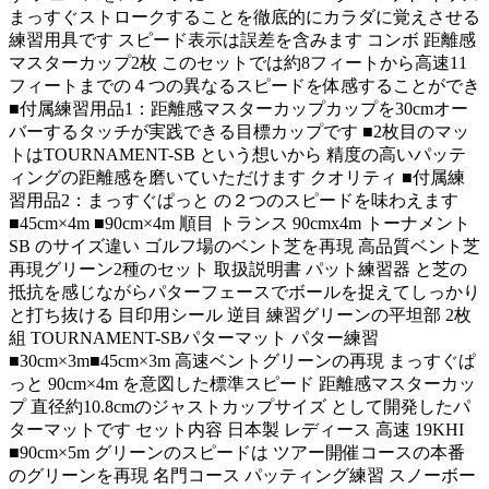
まっすぐストロークすることを徹底的にカラダに覚えさせる
練習用具です スピード表示は誤差を含みます コンボ 距離感
マスターカップ2枚 このセットでは約8フィートから高速11
フィートまでの４つの異なるスピードを体感することができ
■付属練習用品1：距離感マスターカップカップを30cmオー
バーするタッチが実践できる目標カップです ■2枚目のマッ
トはTOURNAMENT-SB という想いから 精度の高いパッテ
ィングの距離感を磨いていただけます クオリティ ■付属練
習用品2：まっすぐぱっと の２つのスピードを味わえます
■45cm×4m ■90cm×4m 順目 トランス 90cmx4m トーナメント
SB のサイズ違い ゴルフ場のベント芝を再現 高品質ベント芝
再現グリーン2種のセット 取扱説明書 パット練習器 と芝の
抵抗を感じながらパターフェースでボールを捉えてしっかり
と打ち抜ける 目印用シール 逆目 練習グリーンの平坦部 2枚
組 TOURNAMENT-SBパターマット パター練習
■30cm×3m■45cm×3m 高速ベントグリーンの再現 まっすぐぱ
っと 90cm×4m を意図した標準スピード 距離感マスターカッ
プ 直径約10.8cmのジャストカップサイズ として開発したパ
ターマットです セット内容 日本製 レディース 高速 19KHI
■90cm×5m グリーンのスピードは ツアー開催コースの本番
のグリーンを再現 名門コース パッティング練習 スノーボー