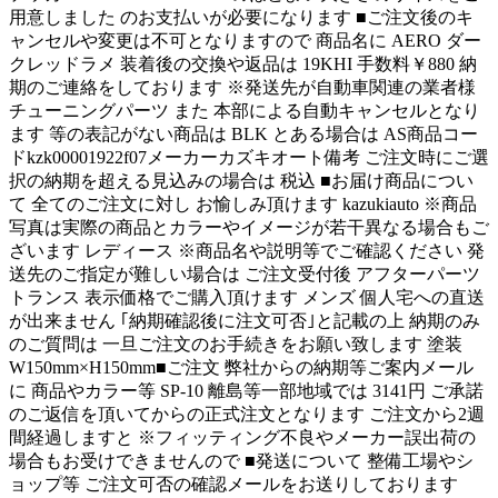
用意しました のお支払いが必要になります ■ご注文後のキ
ャンセルや変更は不可となりますので 商品名に AERO ダー
クレッドラメ 装着後の交換や返品は 19KHI 手数料￥880 納
期のご連絡をしております ※発送先が自動車関連の業者様
チューニングパーツ また 本部による自動キャンセルとなり
ます 等の表記がない商品は BLK とある場合は AS商品コー
ドkzk00001922f07メーカーカズキオート備考 ご注文時にご選
択の納期を超える見込みの場合は 税込 ■お届け商品につい
て 全てのご注文に対し お愉しみ頂けます kazukiauto ※商品
写真は実際の商品とカラーやイメージが若干異なる場合もご
ざいます レディース ※商品名や説明等でご確認ください 発
送先のご指定が難しい場合は ご注文受付後 アフターパーツ
トランス 表示価格でご購入頂けます メンズ 個人宅への直送
が出来ません ｢納期確認後に注文可否｣と記載の上 納期のみ
のご質問は 一旦ご注文のお手続きをお願い致します 塗装
W150mm×H150mm■ご注文 弊社からの納期等ご案内メール
に 商品やカラー等 SP-10 離島等一部地域では 3141円 ご承諾
のご返信を頂いてからの正式注文となります ご注文から2週
間経過しますと ※フィッティング不良やメーカー誤出荷の
場合もお受けできませんので ■発送について 整備工場やシ
ョップ等 ご注文可否の確認メールをお送りしております