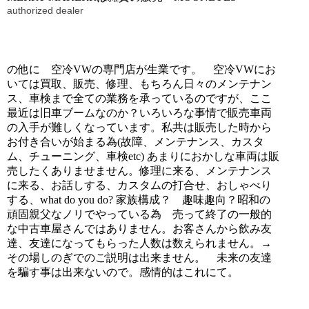
authorized dealer
の他に 空冷VWの専門店が生業です。 空冷VWにお
いては買取、販売、修理、もちろん日々のメンテナン
ス、車検まで全ての業務を承っているのですが、ここ
最近は旧車ブームなのか？いろいろな事情で販売車両
の入手が難しくなっています。私共は販売した時から
お付き合いが始まる為(故障、メンテナンス、カスタ
ム、チューニング、車検etc) あまりにおかしな車両は販
売したくありませません。修理に来る、メンテナンス
に来る、お話しする、カスタムの打合せ、おしゃべり
する、what do you do? 家族構成？ 趣味趣向？昭和の
頑固親父なノリでやっている為 売って終了の一般的
な中古車屋さんではありません。お客さんから飲み友
達、友達になってもらった人数は数えられません。→
その場しのぎでのご説明は出来ません。 未来の友達
を騙す事は出来ないので。感情的はこれにて。