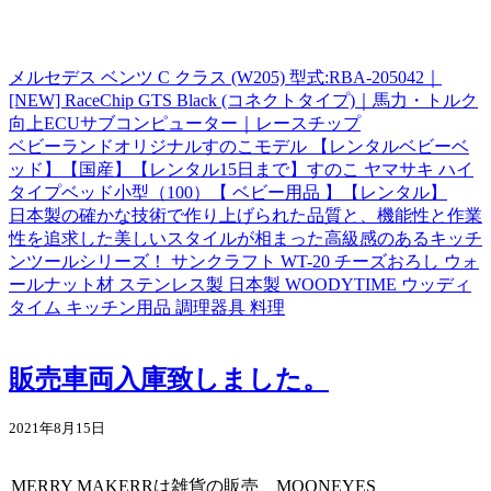
メルセデス ベンツ C クラス (W205) 型式:RBA-205042｜
[NEW] RaceChip GTS Black (コネクトタイプ)｜馬力・トルク
向上ECUサブコンピューター｜レースチップ
ベビーランドオリジナルすのこモデル 【レンタルベビーベ
ッド】【国産】【レンタル15日まで】すのこ ヤマサキ ハイ
タイプベッド小型（100）【 ベビー用品 】【レンタル】
日本製の確かな技術で作り上げられた品質と、機能性と作業
性を追求した美しいスタイルが相まった高級感のあるキッチ
ンツールシリーズ！ サンクラフト WT-20 チーズおろし ウォ
ールナット材 ステンレス製 日本製 WOODYTIME ウッディ
タイム キッチン用品 調理器具 料理
販売車両入庫致しました。
2021年8月15日
MERRY MAKERRは雑貨の販売 MOONEYES