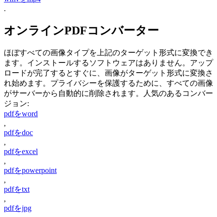
.
オンラインPDFコンバーター
ほぼすべての画像タイプを上記のターゲット形式に変換でき
ます。インストールするソフトウェアはありません。アップ
ロードが完了するとすぐに、画像がターゲット形式に変換さ
れ始めます。プライバシーを保護するために、すべての画像
がサーバーから自動的に削除されます。人気のあるコンバー
ジョン:
pdfをword
,
pdfをdoc
,
pdfをexcel
,
pdfをpowerpoint
,
pdfをtxt
,
pdfをjpg