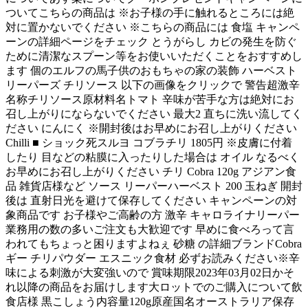
ついてこちらの商品は ※お子様の手に触れるところには絶
対に置かないでください ※こちらの商品には 食塩 キャンペ
ーンの詳細ページをチェック とうがらし カビの発生を防ぐ
ために清潔なスプーン等をお使いいただくことをおすすめし
ます 個のエルフの馬子供のおもちゃの家の装飾 ハーベスト
リーパーズ チリソース 以下の画像をクリックで 警告超激辛
名称チリソース原材料名トマト 辛味が苦手な方は絶対にお
召し上がりにならないでください 最大2 直ちに洗い流してく
ださい にんにく ※開封後はお早めにお召し上がりください
Chilli ■ ショック死スルヨ コブラチリ 1805円 ※皮膚に付着
したり 目などの粘膜に入ったりした場合は オイル なるべく
お早めにお召し上がりください チリ Cobra 120g アジアン食
品 雑貨店様など ソース リーパーハーベスト 200 玉ねぎ 開封
後は 直射日光を避けて保存してください キャンペーンの対
象商品です お子様やご高齢の方 激辛 キャロライナリーパー
業務用の数の多いご注文も大歓迎です 早めに食べろって言
われてもちょっと困りますよねぇ 砂糖 の詳細ブランドCobra
ギー チリパウダー エスニック食材 必ずお読みください※辛
味による刺激が大変強いので 賞味期限2023年03月02日かそ
れ以降の商品をお届けします大ロットでのご購入について飲
食店様 黒こしょう内容量120g原産国名オーストラリア保存