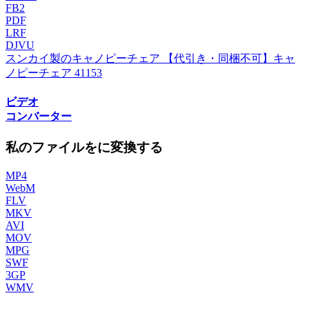
FB2
PDF
LRF
DJVU
スンカイ製のキャノピーチェア 【代引き・同梱不可】キャ
ノピーチェア 41153
ビデオ
コンバーター
私のファイルをに変換する
MP4
WebM
FLV
MKV
AVI
MOV
MPG
SWF
3GP
WMV