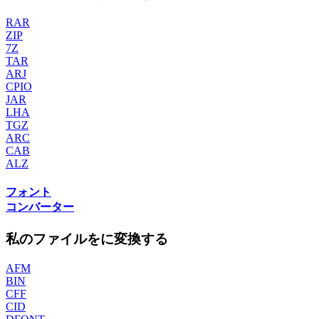
RAR
ZIP
7Z
TAR
ARJ
CPIO
JAR
LHA
TGZ
ARC
CAB
ALZ
フォント
コンバーター
私のファイルをに変換する
AFM
BIN
CFF
CID