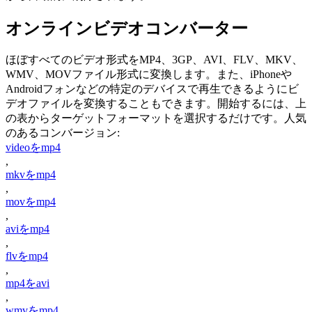
オンラインビデオコンバーター
ほぼすべてのビデオ形式をMP4、3GP、AVI、FLV、MKV、
WMV、MOVファイル形式に変換します。また、iPhoneや
Androidフォンなどの特定のデバイスで再生できるようにビ
デオファイルを変換することもできます。開始するには、上
の表からターゲットフォーマットを選択するだけです。人気
のあるコンバージョン:
videoをmp4
,
mkvをmp4
,
movをmp4
,
aviをmp4
,
flvをmp4
,
mp4をavi
,
wmvをmp4