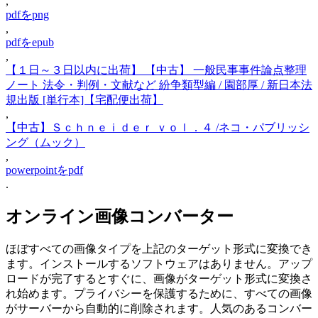
,
pdfをpng
,
pdfをepub
,
【１日～３日以内に出荷】 【中古】 一般民事事件論点整理
ノート 法令・判例・文献など 紛争類型編 / 園部厚 / 新日本法
規出版 [単行本]【宅配便出荷】
,
【中古】Ｓｃｈｎｅｉｄｅｒ ｖｏｌ．４ /ネコ・パブリッシ
ング（ムック）
,
powerpointをpdf
.
オンライン画像コンバーター
ほぼすべての画像タイプを上記のターゲット形式に変換でき
ます。インストールするソフトウェアはありません。アップ
ロードが完了するとすぐに、画像がターゲット形式に変換さ
れ始めます。プライバシーを保護するために、すべての画像
がサーバーから自動的に削除されます。人気のあるコンバー