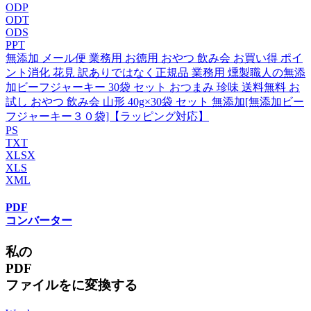
ODP
ODT
ODS
PPT
無添加 メール便 業務用 お徳用 おやつ 飲み会 お買い得 ポイ
ント消化 花見 訳ありではなく正規品 業務用 燻製職人の無添
加ビーフジャーキー 30袋 セット おつまみ 珍味 送料無料 お
試し おやつ 飲み会 山形 40g×30袋 セット 無添加[無添加ビー
フジャーキー３０袋]【ラッピング対応】
PS
TXT
XLSX
XLS
XML
PDF
コンバーター
私の
PDF
ファイルをに変換する