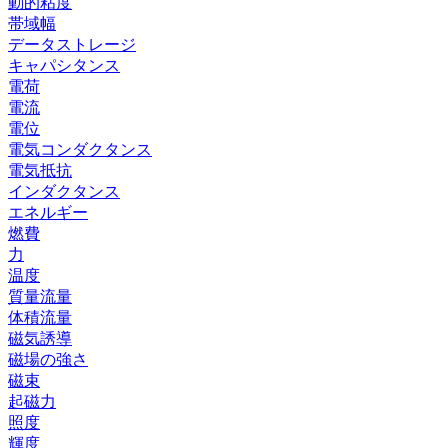
動的粘度
帯域幅
データストレージ
キャパシタンス
電荷
電流
電位
電気コンダクタンス
電気抵抗
インダクタンス
エネルギー
燃費
力
温度
質量流量
体積流量
磁気誘導
磁場の強さ
磁束
起磁力
照度
輝度