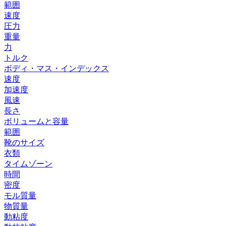
範囲
速度
圧力
重量
力
トルク
ボディ・マス・インデックス
速度
加速度
風速
長さ
ボリュームと容量
範囲
靴のサイズ
衣類
タイムゾーン
時間
密度
モル質量
物質量
動粘度