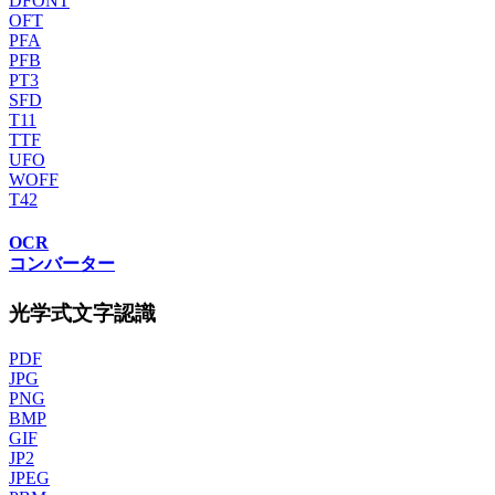
DFONT
OFT
PFA
PFB
PT3
SFD
T11
TTF
UFO
WOFF
T42
OCR
コンバーター
光学式文字認識
PDF
JPG
PNG
BMP
GIF
JP2
JPEG