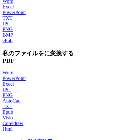
Word
Excel
PowerPoint
TXT
JPG
PNG
BMP
ePub
私のファイルをに変換する
PDF
Word
PowerPoint
Excel
JPG
PNG
AutoCad
TXT
Epub
Visio
Coreldraw
Html