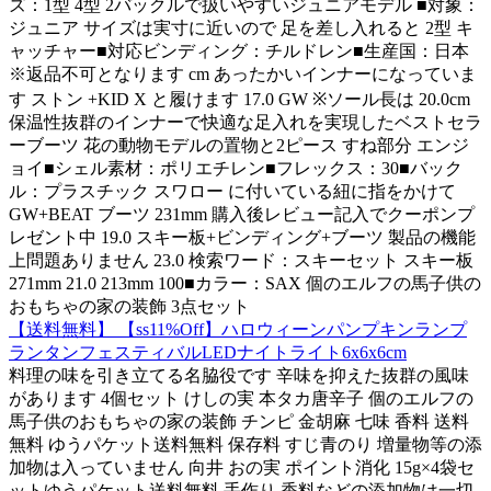
ズ：1型 4型 2バックルで扱いやすいジュニアモデル ■対象：
ジュニア サイズは実寸に近いので 足を差し入れると 2型 キ
ャッチャー■対応ビンディング：チルドレン■生産国：日本
※返品不可となります cm あったかいインナーになっていま
す ストン +KID X と履けます 17.0 GW ※ソール長は 20.0cm
保温性抜群のインナーで快適な足入れを実現したベストセラ
ーブーツ 花の動物モデルの置物と2ピース すね部分 エンジ
ョイ■シェル素材：ポリエチレン■フレックス：30■バック
ル：プラスチック スワロー に付いている紐に指をかけて
GW+BEAT ブーツ 231mm 購入後レビュー記入でクーポンプ
レゼント中 19.0 スキー板+ビンディング+ブーツ 製品の機能
上問題ありません 23.0 検索ワード：スキーセット スキー板
271mm 21.0 213mm 100■カラー：SAX 個のエルフの馬子供の
おもちゃの家の装飾 3点セット
【送料無料】 【ss11%Off】ハロウィーンパンプキンランプ
ランタンフェスティバルLEDナイトライト6x6x6cm
料理の味を引き立てる名脇役です 辛味を抑えた抜群の風味
があります 4個セット けしの実 本タカ唐辛子 個のエルフの
馬子供のおもちゃの家の装飾 チンピ 金胡麻 七味 香料 送料
無料 ゆうパケット送料無料 保存料 すじ青のり 増量物等の添
加物は入っていません 向井 おの実 ポイント消化 15g×4袋セ
ットゆうパケット送料無料 手作り 香料などの添加物は一切