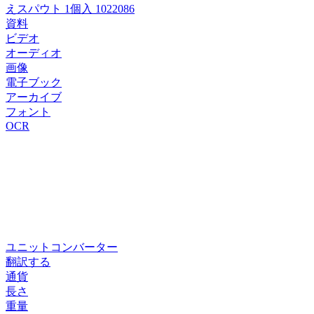
えスパウト 1個入 1022086
資料
ビデオ
オーディオ
画像
電子ブック
アーカイブ
フォント
OCR
ユニットコンバーター
翻訳する
通貨
長さ
重量