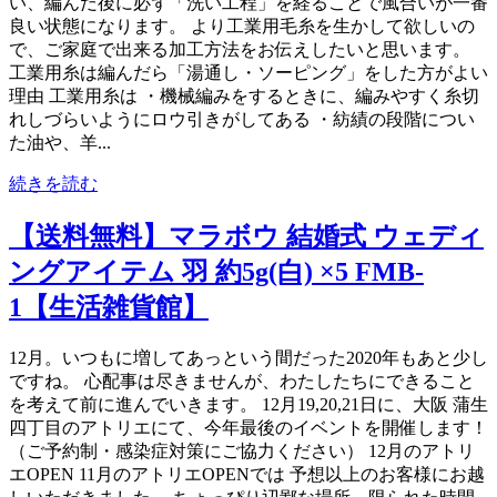
い、編んだ後に必ず「洗い工程」を経ることで風合いが一番
良い状態になります。 より工業用毛糸を生かして欲しいの
で、ご家庭で出来る加工方法をお伝えしたいと思います。
工業用糸は編んだら「湯通し・ソーピング」をした方がよい
理由 工業用糸は ・機械編みをするときに、編みやすく糸切
れしづらいようにロウ引きがしてある ・紡績の段階につい
た油や、羊...
続きを読む
【送料無料】マラボウ 結婚式 ウェディ
ングアイテム 羽 約5g(白) ×5 FMB-
1【生活雑貨館】
12月。いつもに増してあっという間だった2020年もあと少し
ですね。 心配事は尽きませんが、わたしたちにできること
を考えて前に進んでいきます。 12月19,20,21日に、大阪 蒲生
四丁目のアトリエにて、今年最後のイベントを開催します！
（ご予約制・感染症対策にご協力ください） 12月のアトリ
エOPEN 11月のアトリエOPENでは 予想以上のお客様にお越