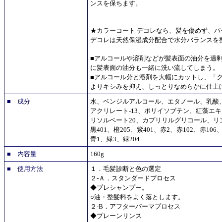
ンスを保ちます。
★カラーコート デコレなら、髪を傷めず、
デコレは天然保湿成分配合で水分バランスを
■アルコールや溶剤などが髪表面の油分を過
に髪表面の油分も一緒に洗い流してしまう。
■アルコール分と溶剤を大幅にカットし、「
よりキシみを抑え、しっとりなめらかに仕上
■ 成分
水、ベンジルアルコール、エタノール、乳酸
アクリレート-13、ポリイソブテン、紅藻エ
リソルベート20、カプリリルグリコール、リン酸
黒401、橙205、紫401、赤2、赤102、赤106、
青1、緑3、緑204
■ 内容量
160g
■ 使用方法
１．毛髪診断と色の選定
２-Ａ．スタンダードプロセス
◆プレシャンプー。
○油・整髪料をよく落とします。
２-B．アフターパーマプロセス
◆プレーンリンス