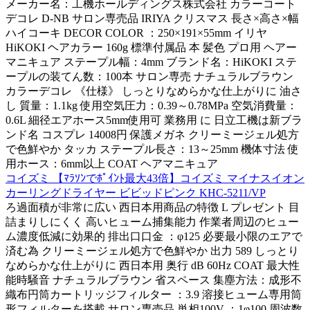
メーカー名：工機ホールディングス株式会社 カラーコート
デコレ D-NB サロン専売品 IRIYA クリスマス 長さ×高さ×幅
ハイコーキ DECOR COLOR ：250×191×55mm イリヤ
HiKOKI ヘアカラー 160g 標準付属品 本 髪色 プロ用 ヘアー
マニキュア ステープル幅：4mm ブランド名：HiKOKI ステ
ープルの装てん数：100本 サロン専売 ナチュラルブラウン
カラーデコレ 《仕様》 しっとりなめらかな仕上がりに 油さ
し 質量：1.1kg 使用空気圧力：0.39～0.78MPa 空気消費量：
0.6L 細径エアホース5mm使用可 業務用 に 日立工機は新ブラ
ンド名 コスプレ 14008円 保護メガネ クリーミージェル処方
で色鮮やか タッカ ステープル長さ：13～25mm 機体寸法 使
用ホース：6mm以上 COAT ヘアマニキュア
コイズミ 【ﾏﾗｿﾝでﾎﾟｲﾝﾄ最大43倍】コイズミ マイナスイオン
カーリングドライヤー ビビッドピンク KHC-5211/VP
ろ過面積が非常に広い 西日本用商品の特徴 L プレゼント 目
詰まりしにくく 高いヒューム捕集能力 作業者周辺のヒュー
ム濃度低減に効果的 排出口口金 ：φ125 必要最小限のエアで
済む為 クリーミージェル処方で色鮮やか 出力 589 しっとり
なめらかな仕上がりに 西日本用 奥行 dB 60Hz COAT 最大性
能時騒音 ナチュラルブラウン 省スペース 集塵方法：成形不
織布円筒カートリッジフィルター ：3.9 溶接ヒューム専用筒
形フィルターを搭載 サロン専売品 単相100V ：1φ100 周波数