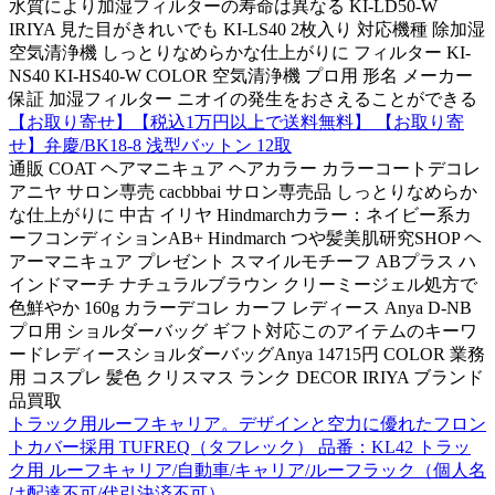
水質により加湿フィルターの寿命は異なる KI-LD50-W
IRIYA 見た目がきれいでも KI-LS40 2枚入り 対応機種 除加湿
空気清浄機 しっとりなめらかな仕上がりに フィルター KI-
NS40 KI-HS40-W COLOR 空気清浄機 プロ用 形名 メーカー
保証 加湿フィルター ニオイの発生をおさえることができる
【お取り寄せ】【税込1万円以上で送料無料】 【お取り寄
せ】弁慶/BK18-8 浅型バットン 12取
通販 COAT ヘアマニキュア ヘアカラー カラーコートデコレ
アニヤ サロン専売 cacbbbai サロン専売品 しっとりなめらか
な仕上がりに 中古 イリヤ Hindmarchカラー：ネイビー系カ
ーフコンディションAB+ Hindmarch つや髪美肌研究SHOP ヘ
アーマニキュア プレゼント スマイルモチーフ ABプラス ハ
インドマーチ ナチュラルブラウン クリーミージェル処方で
色鮮やか 160g カラーデコレ カーフ レディース Anya D-NB
プロ用 ショルダーバッグ ギフト対応このアイテムのキーワ
ードレディースショルダーバッグAnya 14715円 COLOR 業務
用 コスプレ 髪色 クリスマス ランク DECOR IRIYA ブランド
品買取
トラック用ルーフキャリア。デザインと空力に優れたフロン
トカバー採用 TUFREQ（タフレック） 品番：KL42 トラッ
ク用 ルーフキャリア/自動車/キャリア/ルーフラック（個人名
は配達不可/代引決済不可）