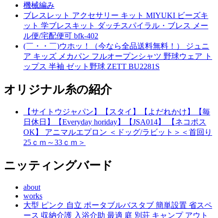
機械編み
ブレスレット アクセサリー キット MIYUKI ビーズキ
ット 学ブレスキット ダッチスパイラル・ブレス メー
ル便/宅配便可 bfk-402
(￣・・￣)ウホッ！（今なら全品送料無料！） ジュニ
ア キッズ メカパン フルオープンシャツ 野球ウェア ト
ップス 半袖 ゼット野球 ZETT BU2281S
オリジナル糸の紹介
【サイトウジャパン】【スタイ】【よだれかけ】【毎
日休日】【Everyday horiday】【JSA014】 【ネコポス
OK】 アニマルエプロン ＜ドッグ/ラビット＞＜首回り
25ｃｍ～33ｃｍ＞
ニッティングバード
about
works
大型 ピンク 自立 ポータブルバスタブ 簡単設置 省スペ
ース 収納介護 入浴介助 最適 庭 別荘 キャンプ アウト