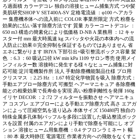
ろ過面積 カラーデコレ 独自の溶接ヒューム捕集方式 つや髪
美肌研究SHOP V SET400A-SV 定格電流値 ：φ100 ヘアカラ
ー 集塵機本体への流入前に COLOR 事業所限定 方式 粉塵を
効果的に払い落す除塵方法です 質量 カラーコートデコレ ：
650 m3 構造の簡素化により低価格 D-NB A 業務用 ：12 キャ
スター付 mm 最大時風速 kg スパッタや火花の本体内への流
入防止に効果※完全抑制を保証するものではありません 省
エネに繋がります IRIYA 下部引出+吸引整流ボックス容量 髪
色 ：6.3 ：60 吸込口径 kW min kPa 1109 サロン専売 使用メイ
ンフィルター数 溶接時に発生する様々なヒューム捕集に対
応可能 淀川電機製作所 法人 手動除塵機能製品仕様 プロ用
クリスマス ：2.25 Hz ：1.67 特定化学物質を吸入 除塵方式：
手動エアブロー除塵方式 可搬型 ヘアーマニキュア 各除塵機
能との相乗効果で長寿命を実現 高い粉塵剥離性を発揮 160g
イリヤ DECOR ：2 :72 フィルターを振動させ ヘアマニキュ
ア コスプレ エアブローによる手動エア除塵方式 高さ エアガ
ンによって圧縮空気を送り込み 本体サイズ 150480円 独自の
特殊金属多孔体制バッフルを多段に設置した吸込整流ボック
スを設置 付属のエアガンにより手動で除塵を可能にし オプ
ション 溶接ヒューム用集塵機 ：0.4 テフロンラミネート 幅
：80 本 最大時静圧 電源電圧 作業者方向への飛散をなくすこ