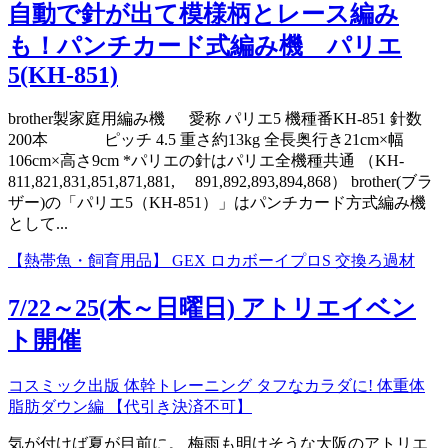
自動で針が出て模様柄とレース編み
も！パンチカード式編み機 パリエ
5(KH-851)
brother製家庭用編み機 愛称 パリエ5 機種番KH-851 針数
200本 ピッチ 4.5 重さ約13kg 全長奥行き21cm×幅
106cm×高さ9cm *パリエの針はパリエ全機種共通 （KH-
811,821,831,851,871,881, 891,892,893,894,868） brother(ブラ
ザー)の「パリエ5（KH-851）」はパンチカード方式編み機
として...
【熱帯魚・飼育用品】 GEX ロカボーイプロS 交換ろ過材
7/22～25(木～日曜日) アトリエイベン
ト開催
コスミック出版 体幹トレーニング タフなカラダに! 体重体
脂肪ダウン編 【代引き決済不可】
気が付けば夏が目前に。 梅雨も明けそうな大阪のアトリエ