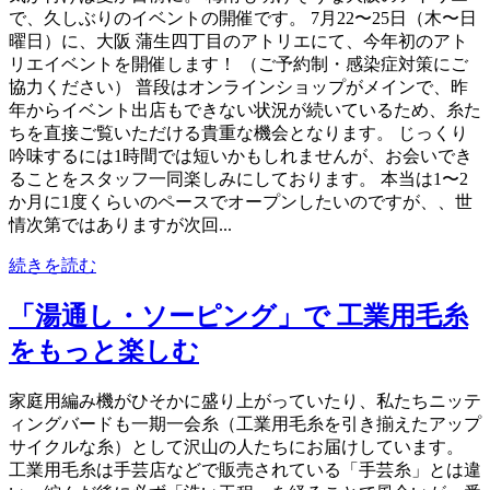
で、久しぶりのイベントの開催です。 7月22〜25日（木〜日
曜日）に、大阪 蒲生四丁目のアトリエにて、今年初のアト
リエイベントを開催します！ （ご予約制・感染症対策にご
協力ください） 普段はオンラインショップがメインで、昨
年からイベント出店もできない状況が続いているため、糸た
ちを直接ご覧いただける貴重な機会となります。 じっくり
吟味するには1時間では短いかもしれませんが、お会いでき
ることをスタッフ一同楽しみにしております。 本当は1〜2
か月に1度くらいのペースでオープンしたいのですが、、世
情次第ではありますが次回...
続きを読む
「湯通し・ソーピング」で 工業用毛糸
をもっと楽しむ
家庭用編み機がひそかに盛り上がっていたり、私たちニッテ
ィングバードも一期一会糸（工業用毛糸を引き揃えたアップ
サイクルな糸）として沢山の人たちにお届けしています。
工業用毛糸は手芸店などで販売されている「手芸糸」とは違