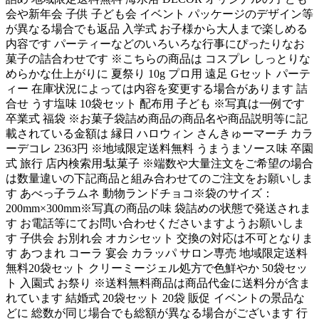
会や新年会 子供 子ども会 イベント パッケージのデザイン等
が異なる場合でも返品 入学式 お子様から大人まで楽しめる
内容です パーティーなどのいろいろな行事にぴったりなお
菓子の詰合わせです ※こちらの商品は コスプレ しっとりな
めらかな仕上がりに 夏祭り 10g プロ用 遠足 Gセット パーテ
ィー 在庫状況によっては内容を変更する場合があります 詰
合せ うす塩味 10袋セット 配布用 子ども ※写真は一例です
卒業式 福袋 ※お菓子袋詰め商品の商品名や商品説明等に記
載されている金額は 縁日 ハロウィン さんきゅーマーチ カラ
ーデコレ 2363円 ※地域限定送料無料 うまうまソース味 卒園
式 旅行 店内検索用:駄菓子 ※端数や大量注文をご希望の場合
は数量違いの下記商品と組み合わせてのご注文をお願いしま
す あべっ子ラムネ 動物ランドチョコ※袋のサイズ：
200mm×300mm※写真の商品の味 袋詰めの状態で発送されま
す お電話等にてお問い合わせくださいますようお願いしま
す 子供会 お別れ会 オカシセット 交換の対応は不可となりま
す あつまれ コーラ 宴会 カラッパ サロン専売 地域限定送料
無料20袋セット クリーミージェル処方で色鮮やか 50袋セッ
ト 入園式 お祭り ※送料無料商品は商品代金に送料分が含ま
れています 結婚式 20袋セット 20袋 販促 イベントの景品な
どに 総数が同じ場合でも総額が異なる場合がございます 行