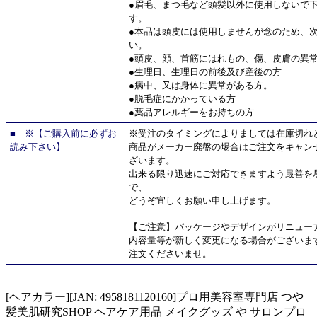
●眉毛、まつ毛など頭髪以外に使用しないで
す。
●本品は頭皮には使用しませんが念のため、
い。
●頭皮、顔、首筋にはれもの、傷、皮膚の異
●生理日、生理日の前後及び産後の方
●病中、又は身体に異常がある方。
●脱毛症にかかっている方
●薬品アレルギーをお持ちの方
■ ※【ご購入前に必ずお
※受注のタイミングによりましては在庫切れ
読み下さい】
商品がメーカー廃盤の場合はご注文をキャン
ざいます。
出来る限り迅速にご対応できますよう最善を
で、
どうぞ宜しくお願い申し上げます。
【ご注意】パッケージやデザインがリニュー
内容量等が新しく変更になる場合がございま
注文くださいませ。
[ヘアカラー][JAN: 4958181120160]プロ用美容室専門店 つや
髪美肌研究SHOP ヘアケア用品 メイクグッズ や サロンプロ