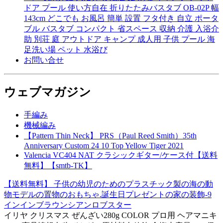
ドア プール 使い方自在 折りたたみバスタブ OB-02P 幅
143cm どこでも お風呂 簡単 設置 フタ付き 自立 ポータ
ブル バスタブ コンパクト 省スペース 収納 介護 入浴介
助 別荘 庭 アウトドア キャンプ 成人用 子供 プール 海
足洗い場 ペット 水浴び
お問い合せ
ウェブマガジン
手編み
機械編み
【Pattern Thin Neck】 PRS（Paul Reed Smith）35th
Anniversary Custom 24 10 Top Yellow Tiger 2021
Valencia VC404 NAT クラシックギター/ケース付【送料
無料】【smtb-TK】
【送料無料】 子供の幼児のためのプラスチック製の海の動
物モデルの置物のおもちゃ.誕生日プレゼントの家の装飾-9
インインブラウンシアンロブスター
イリヤ クリスマス ぜんざい280g COLOR プロ用 ヘアマニキ