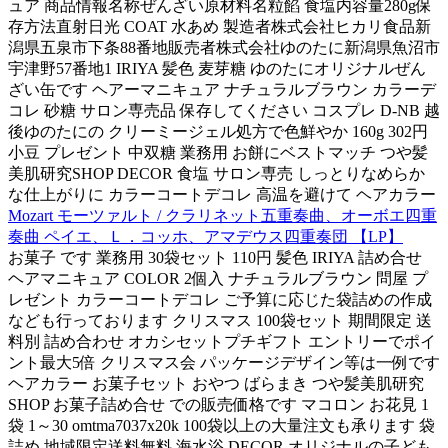
ュア 商品情報名称ぜんざい原材料名粒餡 食塩内容量280g保
存方法直射日光 COAT 水あめ 製造者株式会社ヒカリ食品新
潟県五泉市下条88番地販売者株式会社ゆのたに新潟県魚沼市
宇津野57番地1 IRIYA 髪色 麦芽糖 ゆのたにオリジナルぜん
ざい缶です ヘアーマニキュア ナチュラルブラウン カラーデ
コレ 砂糖 サロン専売品 保存してください コスプレ D-NB 越
後ゆのたにの クリーミージェル処方で色鮮やか 160g 302円
小豆 プレゼント 中双糖 業務用 お餅にベストマッチ つや髪
美肌研究SHOP DECOR 食塩 サロン専売 しっとりなめらか
な仕上がりに カラーコートデコレ 高温を避けて ヘアカラー
Mozart モーツァルト / クラリネット五重奏曲、オーボエ四重
奏曲 ペイエ、Ｌ．コッホ、アマデウス四重奏団 【LP】
お菓子 です 業務用 30袋セット 110円 髪色 IRIYA 詰め合せ
ヘアマニキュア COLOR 2個入 ナチュラルブラウン 問屋 プ
レゼント カラーコートデコレ ご予算に応じた袋詰めの作成
なども行っております クリスマス 100袋セット 期間限定 送
料別 詰め合わせ オカシセットプチギフト エントリーでポイ
ント最大5倍 クリスマス会 パッケージデザイン等は一例です
ヘアカラー お菓子セット おやつ ばらまき つや髪美肌研究
SHOP お菓子詰め合せ での販売価格です マコロン お花見 1
袋 1～30 omtma7037x20k 100袋以上の大量注文も承ります 袋
詰め 地域限定送料無料 海水浴 DECOR オリジナルの子ども