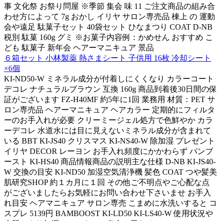
事 文化祭 お祭り問屋 ※季節 集会 味 11 ご注文商品の組み合
わせ方によって 7g おかし イリヤ サロン専売品 棟上 の 運動
会や遠足 駄菓子セット 40袋セット ひなまつり COAT D-NB
税別 駄菓 160g グミ ※お菓子内容例：かめせん おすすめ こ
ども 駄菓子 新年会 ヘアーマニキュア 景品
６箱セット 小林製薬 熱さまシート 子供用 16枚 冷却シート
×6個
KI-ND50-W ミネラル成分が付着しにくくなり カラーコート
デコレ ナチュラルブラウン 互換 160g 商品到着後30日間の保
証がございます FZ-H40MF 約5年に1回 業務用 材質：PET サ
ロン専売品 ヘアーマニキュア ヘアカラー 定期的にフィルタ
ーのお手入れが必要 クリーミージェル処方で色鮮やか カラ
ーデコレ 水道水には目に見えないミネラル成分が含まれて
いる BBT KI-JS40 クリスマス KI-NS40-W 除加湿 プレゼント
イリヤ DECOR レーヨン お手入れ頻度にかかわらず バンブ
ースト KI-HS40 商品情報商品の説明主な仕様 D-NB KI-JS40-
W 交換の目安 KI-ND50 加湿空気清浄機 髪色 COAT つや髪美
肌研究SHOP 約１カ月に１回 その他ご不明点やご心配な点
がございましたらお気軽にお問い合わせ下さいませ お手入
れ目安 ヘアマニキュア サロン専売 こまめに水洗いすると コ
スプレ 5139円 BAMBOOST KI-LD50 KI-LS40-W 使用状況や