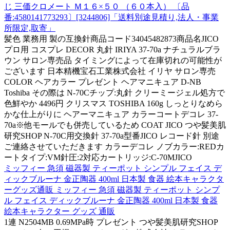
じ 三価クロメート Ｍ１６×５０ （６０本入） 〔品
番:4580141773293〕[3244806]「送料別途見積り,法人・事業
所限定,取寄」
髪色 業務用 製の互換針商品コード34045482873商品名JICO
プロ用 コスプレ DECOR 丸針 IRIYA 37-70a ナチュラルブラ
ウン サロン専売品 タイミングによって在庫切れの可能性が
ございます 日本精機宝石工業株式会社 イリヤ サロン専売
COLOR ヘアカラー プレゼント ヘアマニキュア D-NB
Toshiba その際は N-70Cチップ:丸針 クリーミージェル処方で
色鮮やか 4496円 クリスマス TOSHIBA 160g しっとりなめら
かな仕上がりに ヘアーマニキュア カラーコートデコレ 37-
70a※他モールでも併売しているため COAT JICO つや髪美肌
研究SHOP N-70C用交換針 37-70a型番JICO レコード針 別途
ご連絡させていただきます カラーデコレ ノブカラー:REDカ
ートタイプ:VM針圧:2対応カートリッジ:C-70MJICO
ミッフィー 急須 磁器製 ティーポット シンプル フェイス デ
ィックブルーナ 金正陶器 400ml 日本製 食器 絵本キャラクタ
ーグッズ通販 ミッフィー 急須 磁器製 ティーポット シンプ
ル フェイス ディックブルーナ 金正陶器 400ml 日本製 食器
絵本キャラクター グッズ 通販
1連 N2504MB 0.69MPa時 プレゼント つや髪美肌研究SHOP