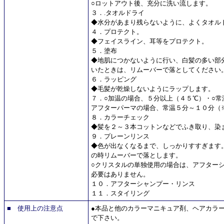
○ロットアウト後、充分に洗い流します。
３．.タオルドライ
◆水分があまり残らないように、よくタオル
４．プロテクト。
◆フェイスライン、耳等をプロテクト。
５．塗布
◆地肌につかないように行い、白髪の多い部
いたときは、リムーバーで落としてください
６．ラッピング
◆毛髪が乾燥しないようにラップします。
７．○加温の場合、５分以上（４５℃）・○常
アフターパーマの場合、常温５分～１０分（
８．カラーチェック
◆髪を２～３本コットンなどでふき取り、染
９．プレーンリンス
◆色が出なくなるまで、しっかりすすぎます
の時リムーバーで落とします。
○クリスタルの単独使用の場合は、アフター
必要はありません。
１０．アフターシャンプー・リンス
１１．スタイリング
■ 使用上の注意点
●本品と他のカラーマニキュア剤、ヘアカラ
で下さい。