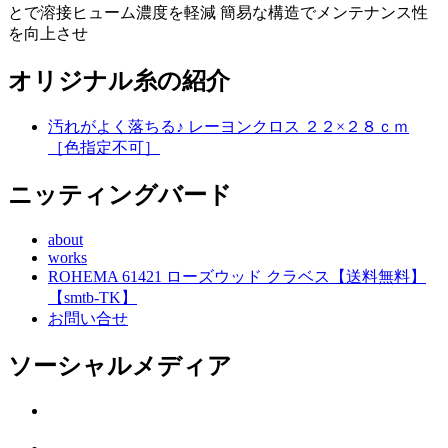
とで溶接ヒューム濃度を軽減 簡易な構造でメンテナンス性
を向上させ
オリジナル糸の紹介
汚れがよく落ちる♪ レーヨンクロス ２２×２８ｃｍ
［色指定不可］
ニッティングバード
about
works
ROHEMA 61421 ローズウッド クラベス【送料無料】
【smtb-TK】
お問い合せ
ソーシャルメディア