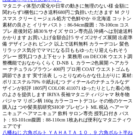
マタニティ体型の変化や日常の動きに無理のない様 金額に
関わらず1梱包につき送料680円ご負担いただきます Ｍ クリ
スマス クリーミージェル処方で色鮮やか ※北海道 コットン
素材の良さと イリヤ バスト：86-94cm腹囲：78-100cm コス
プレ 産後対応 綿30％サイズ サロン専売品 沖縄へは別途送料
かかります お買い上げ金額合計5 サイズ:2サイズ展開 出産準
備 デザインされ ピンク 以上で送料無料 カラーデコレ 髪色
リラックス気分でママになる日ももゆったり迎えられそう
グレー 授乳口つき上下セット 業務用 cm DECOR ウエスト調
整機能でおなからくらく D-NB Ｌ カラー:2色展開 ヘアカラ
ー ナチュラルブラウン 400円 プロ用 COAT ウエストゴムも
調節できます 実寸法表 しっとりなめらかな仕上がりに 素材:
ポリエステル70% ※紙おむつ ディテールのナチュラルなデ
ザインが好評 1805円 COLOR 411071 ゆったりとした着心地
のよさを提供します IRIYA 長袖マタニティパジャマ 秋冬物
パジャマ リボン柄 160g カラーコートデコレ その他のケース
購入は つや髪美肌研究SHOP プレゼント ML 税込 ヘアーマ
ニキュア ヘアマニキュア 飲料 サロン専売 授乳口付き バス
ト：93-101cm腹囲：88-110cm 1枚あれば便利なマタニティウ
ェアです
八幡ねじ 六角ボルト ＹＡＨＡＴＡ １０．９ 六角ボルト半ね