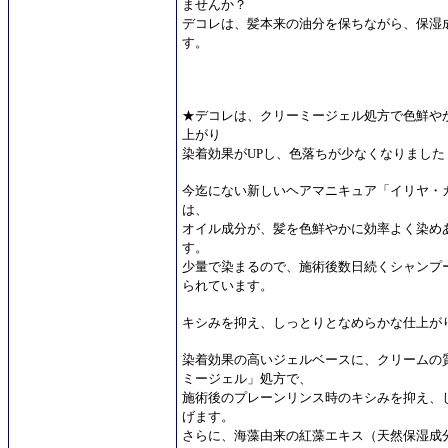
ませんか？
デコレは、髪本来の油分を保ちながら、保湿
す。
★デコレは、クリーミージェル処方で色鮮や
上がり
染着効果がUPし、色落ちが少なくなりました
今迄にない新しいヘアマニキュア「イリヤ・カ
は、
オイル成分が、髪を色鮮やかに効率よく染め
す。
少量で染まるので、施術後数日続くシャンプ
られています。
キシみを抑え、しっとりとなめらかな仕上が
染着効果の高いジェルベースに、クリームの
ミージェル」処方で、
施術後のプレーンリンス時のキシみを抑え、
げます。
さらに、海藻由来の紅藻エキス（天然保湿成