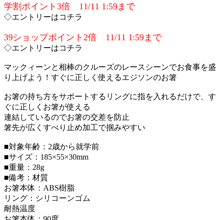
学割ポイント3倍 11/11 1:59まで
◇エントリーはコチラ
39ショップポイント2倍 11/11 1:59まで
◇エントリーはコチラ
マックィーンと相棒のクルーズのレースシーンでお食事を盛
り上げよう！すぐに正しく使えるエジソンのお箸
お箸の持ち方をサポートするリングに指を入れるだけで、す
ぐに正しくお箸が使える
連結しているのでお箸の交差を防止
箸先が広くすべり止め加工で掴みやすい
■対象年齢：2歳から就学前
■サイズ：185×55×30mm
■重量：28g
■備考：材質
お箸本体：ABS樹脂
リング：シリコーンゴム
耐熱温度
お箸本体：90度