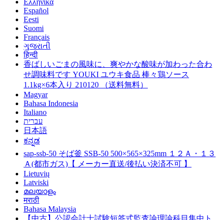
Ελληνικά
Español
Eesti
Suomi
Français
ગુજરાતી
हिन्दी
香ばしいごまの風味に、爽やかな酸味が加わった合わ
せ調味料です YOUKI ユウキ食品 棒々鶏ソース
1.1kg×6本入り 210120 （送料無料）
Magyar
Bahasa Indonesia
Italiano
עברית
日本語
ಕನ್ನಡ
sap-ssb-50 そば釜 SSB-50 500×565×325mm １２Ａ・１３
Ａ(都市ガス)【 メーカー直送/後払い決済不可 】
Lietuvių
Latviski
മലയാളം
मराठी
Bahasa Malaysia
【中古】公認会計士試験短答式監査論理論科目集中ト