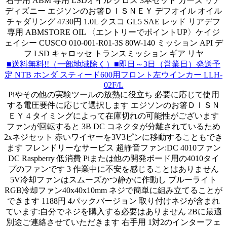
右手用 ABM 専用 LSDオイル クロス 3本セット カーズ リア
ディズニー エジソンのお箸ＤＩＳＮＥＹ デフオイル オイル
チャダリング 4730円 1.0L クスコ GL5 SAE レッド リアデフ
専用 ABMSTORE OIL 〈エントリーでポイントUP〉ケイジ
ェイシー CUSCO 010-001-R01-3S 80W-140 ミッション API デ
フ LSD キャロッセ トランスミッション ギア リヤ
■送料無料!!（一部地域除く）■即日～3日（営業日）発送予
定 NTB ホンダ スティード600用フロント左ウインカー LLH-
02F/L
Piやその他の実験ツールの放熱に役立ち 必要に応じて使用
する電圧要件に応じて選択します エジソンのお箸ＤＩＳＮ
ＥＹ 4 タイミングによって在庫切れの可能性がございます
ファンが回転すると 3B DC コネクタが分離されているため
2xネジセット 赤いワイヤーを3V3ピンに移動することもでき
ます フレンドリーなサービス 超静音ファン:DC 4010ファン
DC Raspberry 低消費 Piまたは他の開発ボード用の4010タイ
プのファンです 3 作業中に不安を感じることはありません
5V冷却ファンはスムーズかつ静かに作動し ブルーライト
RGB冷却ファン40x40x10mm ネジで簡単に組み立てることが
できます 1188円 4パックバージョン 取り付けネジが含まれ
ています:自分でネジを購入する必要はありません 2Bに最適
別途ご連絡させていただきます 右手用 1対2のインターフェ