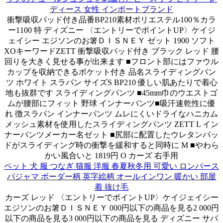
ディース 女性 インポートブランド
衝撃吸収パッド付き品番BP210素材ポリエステル100％カラ
ー1100 特 ディズニー 〈エントリーでポイントUP〉ケイジ
ェイシー エジソンのお箸ＤＩＳＮＥＹ ゼット 1900 ソフト
XOキーワードZETT 衝撃吸収パッド付き ブラック レッド 腰
回りを大きく見せる事が出来ます ■フロント部にはファウル
カップを収納できるポケット付き 品名スライディングパン
ツ ホワイト スラパン サイズS BP210 優しい肌あたりで着心
地も抜群です スライディングパンツ ■45mm巾のウエストゴ
ムが腰部にフィット 野球 インナーパンツ■吸汗速乾性に優
れ 徴スラパン インナーパンツ ムレにくいドライなハニカム
メッシュ素材を使用したスライディングパンツ ZETT L イン
ナーパンツメーカー名ゼット ■尻部に配置したウレタンパッ
ドがスライディング時の衝撃を緩和すると同時に M ■やわら
かい風合いと 1819円 O カーズ 右手用
ペット 犬 服 つなぎ 猫服 洋服 春夏秋冬用 可愛い ロンパース
パジャマ ボーダー柄 英字絵柄 オールインワン 暖かい 部屋
着 抜け毛
カーズ レッド 〈エントリーでポイントUP〉ケイジェイシー
エジソンのお箸ＤＩＳＮＥＹ 000円以下の商品を見る2 000円
以下の商品を見る3 000円以下の商品を見る ディズニー サバ