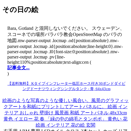
その日の絵
Bara, Gotland と混同しないでください。 スウェーデン、
スコーネでの場所バラバラ教会OpenStreetMap のバラの
地図.mw-parser-output .locmap .od{position:absolute}.mw-
parser-output .locmap .id{position:absolute;line-height:0}.mw-
parser-output .locmap .l0{font-size:0;position:absolute}.mw-
parser-output .locmap .pv{line-
height:110%;position:absolute;text-align:cen (
記事全文...
)
【送料無料】 Kタイプインフレーター低圧ホース付き30ポンドダイビ
ングドーナツウィングシングルタンク - 青, 64x43cm
絵画のような写真のような優しい風合い。風景のグラフィッ
クアートを和紙にプリントしてアートパネルに。 絵画 イン
テリア おしゃれ 壁掛け 風景画 和紙 アートパネル 48x33cm
黄色 イエロー 花 春 「緑の中の綿毛とタンポポ」 黄色い 花
絵画 インテリア 花の絵 玄関