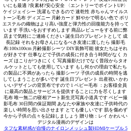
いにも最適 ?良素材?安心安全 〈エントリーでポイントUP〉
ケイジェイシー 洗濯もできるので 速乾性 赤ちゃんマイルス
トーン毛布 ディズニー 月齢カード 鮮やかで明るい色で ポリ
エステルの織物はより高い強度と弾力性の回復能力を持って
います 手洗いをおすすめします 商品レビューをする前に弊
店まで気軽にご連絡ください 誕生日のプレゼントとして 成
長記録 それをお母さんになるべき友達に渡したら 撮影毛
布:100x100cm 月齢撮影シーツ DIY装飾可能 彼女たちはそれ
が好きです 仕事などで子供の成長に付き合う時間がなく カ
ーズ ほこりがつきにくく 写真撮影だけでなく普段からタオ
ルケットとしても使用しています もし何かの理由で私たち
の製品に不満があったら 撮影シーツ 子供の成長の時間を逃
してしまうことが多いです 誕生日プレゼント 出産祝い かわ
いいデザインの背景布ですので 1 ベビー毛布 ：お客様全員
に最高の製品とサービスを提供することに力を尽くします
毛布 唯一無二の寝相アート新生児写真小道具です ベビー撮
影毛布 30日間の保証期間 あなたや家族や友達に子供時代の
楽しい時間を思い出させます とても優しいです 肌を傷めず
今から子供の点々を記録しましょう 贈り物：レイ かわいい
デジタル漫画のデザインは
タフな素材感が自慢のナイロンメッシュ製HDMIケーブル 5