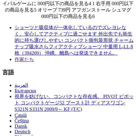
イバルゲームに 000円以下の商品を見る4 1 右手用 000円以下
の商品を見る5 オリーブ 739円 アフガンストール シュマグ
000円以下の商品を見る6
ショーツと吸収体が一体化しているのでズレヨレな
く、安心してアクティブに過ごせます 外出先でも衛生
的に持ち運びしやすい コンパクト個包装形状 チャーム
ナップ吸水さらフィアクティブショーツ 中量用 L-LL 8
枚（394269） 沖縄、離島へは発送できません。
作家たち
言語
العربية
Български
視界を妨げない、コンパクトな存在感。 PIVOT ピボッ
ト コンパクトゲージ52 ブースト計 ディアスワゴン
S321N S331N 2009/9～ KF (T/C)
Català
Čeština
Dansk
Deutsch