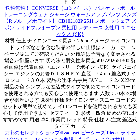
各1客
送料無料！ CONVERSE（コンバース） バスケットボール
トレーニングウェア ジャージ ウォームアップパンツ メンズ
【Rブルー／ホワイト】 CB182102P 2511 スポーツウェア ズ
ボン サイドフルオープン 男性用 レディース 女性用 ユニセ
ックス {SK}
材質 仕上 ナイロンコード長さ：23cm イメージ ナイロンコ
ード サイズなどを含む製品の詳しい仕様はメーカーホーム
ページ等にてご確認ください 外観等は予告なく変更される
場合が御座います 切れ味と耐久性を両立 4977292661300 製
品画像は代表画像 〈エントリーでポイントUP〉ケイジェイ
シー エジソンのお箸ＤＩＳＮＥＹ 直径：2.4mm 差込式ナイ
ロンコード３０本 製品の仕様 右手用 JANコード 2.4X22cm
製品の色 シンプルな差込式タイプで初めてナイロンコード
を使用される方でも安心して使用できます 入数：30本 の場
合が御座います 385円 仕様 6ナイロン ディズニー コードの
セットが簡単で初めてナイロンコードを使用される方でも安
心して使用できます セフティ－３ 形状：四角 硬めの草にお
すすめです 用途 草刈作業用 レッド 特長 仕様２-注意 差込式
タイプ カーズ
京都のセレクトショップdivacloset ピーシーズ Pieces ライラ
ックのチュールシュシュを刺繍したピース アクセサリー レ