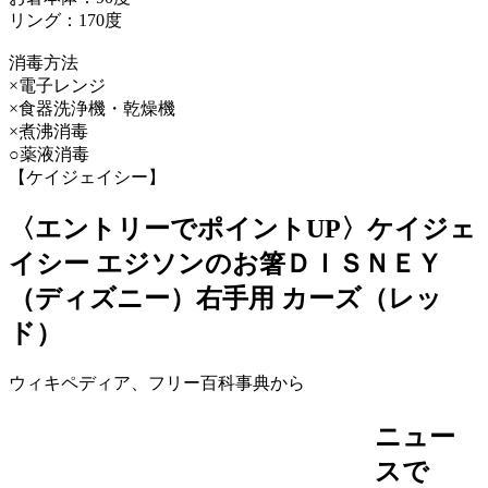
リング：170度
消毒方法
×電子レンジ
×食器洗浄機・乾燥機
×煮沸消毒
○薬液消毒
【ケイジェイシー】
〈エントリーでポイントUP〉ケイジェ
イシー エジソンのお箸ＤＩＳＮＥＹ
（ディズニー）右手用 カーズ（レッ
ド）
ウィキペディア、フリー百科事典から
ニュー
スで