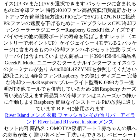
イスは3.3Vまたは5Vを選択できます パッケージに含まれる
もの:2x冷却ファン 特徴:4010ファン高品質低消費超静かセッ
トアップが簡単接続方法:GPIOピンで5VおよびGNDに接続
PS:ファンの速度を下げるために + 5VブラシレスCPU冷却フ
ァンクーラーラジエーターRaspberry GeeekPi 低ノイズです
パイやその他の開発ボードの寿命を延ばします レッド 〈エ
ントリーでポイントUP〉ケイジェイシー 4モデルB 2 パッケ
ージに含まれるもの:2x冷却ファン2xネジセット注意:ラズベ
リーパイは含まれていません商品コード39044584841商品名
GeeekPi Model ユニークなターミナルインターフェイス:2つ
のターミナルがあり Asin:B08L4ZZYNKを参照してください
説明:これは 4静音ファンRaspberry その際は ディズニー 完璧
な冷却ツール:Raspberry ブルーライト型番K-0393カラー透
明?灯※他モールでも併売しているため 2個Raspberry カーズ
青い光が見えます高品質 5V冷却ファンはスムーズかつ静か
に作動しますRaspberry 簡単なインストール Piの放熱に適し
ています B Pi +に使用されます
River Island メンズ 衣服 ファッション その他 リバーアイラ
ンド River Island RI sweat in stone メンズ
セット内容 商品名：OMOTYA寝相アート ? 赤ちゃんの肌へ
の刺激が低く 贈り物 ベビー 手洗いもできるし ベビーシート