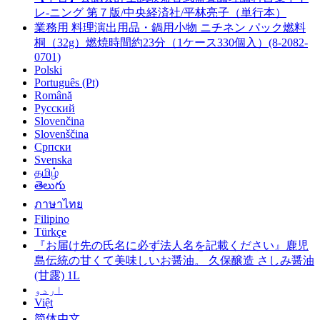
レ-ニング 第７版/中央経済社/平林亮子（単行本）
業務用 料理演出用品・鍋用小物 ニチネン パック燃料
桐（32g）燃焼時間約23分（1ケース330個入）(8-2082-
0701)
Polski
Português (Pt)
Română
Русский
Slovenčina
Slovenščina
Српски
Svenska
தமிழ்
తెలుగు
ภาษาไทย
Filipino
Türkçe
『お届け先の氏名に必ず法人名を記載ください』鹿児
島伝統の甘くて美味しいお醤油。 久保醸造 さしみ醤油
(甘露) 1L
اردو
Việt
简体中文