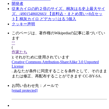
開発者
従来カイロの約２倍のサイズ。桐灰はる史上最大サイ
ズ。/4901548602663/ 【送料込・まとめ買い×8点セッ
ト】桐灰カイロ どデカッ! はる 5個入
クッキー声明
このページは、著作権のWikipediaの記事に基づいてい
ます
""
(
作家たち
); それがために使用されています
Creative Commons Attribution-ShareAlike 3.0 Unported
License
. あなたが条件に同意することを条件として、そのまま
または修正、再配布することができます CC-BY-SA.
お問い合わせ先：メールで
[email protected]