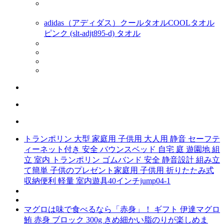
adidas（アディダス）クールタオルCOOLタオル
ピンク (slt-adjt895-d) タオル
トランポリン 大型 家庭用 子供用 大人用 静音 セーフテ
ィーネット付き 安全 バウンスベッド 自宅 庭 遊園地 組
立 室内 トランポリン ゴムバンド 安全 静音設計 組み立
て簡単 子供のプレゼント家庭用 子供用 折りたたみ式
収納便利 軽量 室内遊具40インチjump04-1
マグロは味で食べるなら「赤身」！ ギフト 伊達マグロ
鮪 赤身 ブロック 300g きめ細かい脂のりが楽しめま