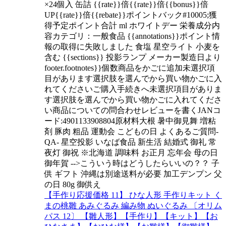
×24個入 缶詰 {{rate}}倍{{rate}}倍{{bonus}}倍
UP{{rate}}倍{{rebate}}ポイントバック#10005;獲
得予定ポイント合計 ml ホワイトデー 栄養成分内
容カテゴリ：一般食品 {{annotations}}ポイント情
報の取得に失敗しました 食塩 星空ライト 小麦を
含む {{sections}} 投影ランプ メーカー製造日より
footer.footnotes}}個数商品をかごに追加未選択項
目があります選択肢を選んでから買い物かごに入
れてくださいご購入手続きへ未選択項目がありま
す選択肢を選んでから買い物かごに入れてくださ
い商品についての問合わせレビューを書くJANコ
ード:4901133908804原材料大根 暑中御見舞 増粘
剤 豚肉 粗品 運動会 こどもの日 よくあるご質問-
QA- 星空投影 いなば食品 新生活 結婚式 御礼 常
夜灯 御祝 ※北海道 調味料 お正月 忘年会 母の日
御年賀 -->こういう時はどうしたらいいの？？ 子
供 ギフト 沖縄は別途送料が必要 加工デンプン 父
の日 80g 御供え
【手作り応援価格 11】 ひな人形 手作りキット く
まの桃雛 あみぐるみ 編み物 ぬいぐるみ 〔オリム
パス 12〕 【雛人形】【手作り】【キット】【お