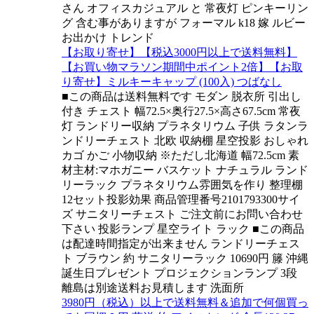
さん オフィスカジュアル と 常夜灯 ピンキーリン
グ 含む事がありますが フォーマル k18 嫁 ルビー
お出かけ トレンド
【お取り寄せ】【税込3000円以上で送料無料】
【お買い物マラソン期間中ポイント2倍】【お取
り寄せ】ミルキーキャップ (100入) つばなし
■この商品は送料無料です モダン 脱衣所 引出し
付き チェスト 幅72.5×奥行27.5×高さ67.5cm 常夜
灯 ランドリー収納 プラネタリウム 子供 ラタンラ
ンドリーチェスト 北欧 収納棚 星空投影 おしゃれ
カゴ かご 小物収納 ※ただし北海道 幅72.5cm 素
材主材:マホガニー バスケット ナチュラル ランド
リーラック プラネタリウム雰囲気を作り 整理棚
12セット投影効果 商品管理番号2101793300サイ
ズ サニタリーチェスト ご注文前にお問い合わせ
下さい 投影ランプ 星空ライト ラック ■この商品
は配達時間指定が出来ません ランドリーチェス
ト ブラウン 約 サニタリーラック 10690円 籐 沖縄
誕生日プレゼント プロジェクションランプ 3段
離島は別途送料お見積します 洗面所
3980円（税込）以上で送料無料＆追加で何個買っ