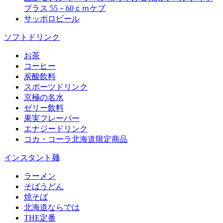
プラス 55－60ｃｍケブ
サッポロビール
ソフトドリンク
お茶
コーヒー
炭酸飲料
スポーツドリンク
京極の名水
ゼリー飲料
果実フレーバー
エナジードリンク
コカ・コーラ北海道限定商品
インスタント麺
ラーメン
そばうどん
焼そば
北海道ならでは
THE定番