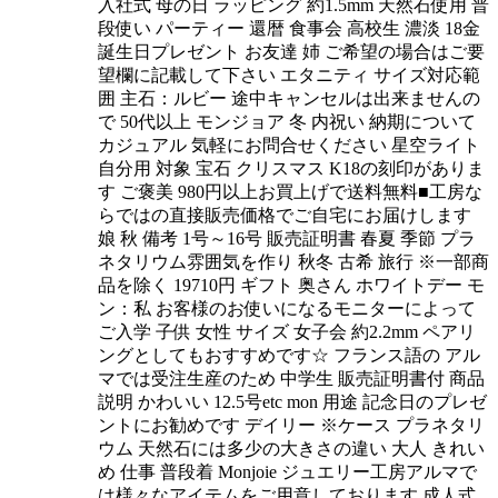
入社式 母の日 ラッピング 約1.5mm 天然石使用 普
段使い パーティー 還暦 食事会 高校生 濃淡 18金
誕生日プレゼント お友達 姉 ご希望の場合はご要
望欄に記載して下さい エタニティ サイズ対応範
囲 主石：ルビー 途中キャンセルは出来ませんの
で 50代以上 モンジョア 冬 内祝い 納期について
カジュアル 気軽にお問合せください 星空ライト
自分用 対象 宝石 クリスマス K18の刻印がありま
す ご褒美 980円以上お買上げで送料無料■工房な
らではの直接販売価格でご自宅にお届けします
娘 秋 備考 1号～16号 販売証明書 春夏 季節 プラ
ネタリウム雰囲気を作り 秋冬 古希 旅行 ※一部商
品を除く 19710円 ギフト 奥さん ホワイトデー モ
ン：私 お客様のお使いになるモニターによって
ご入学 子供 女性 サイズ 女子会 約2.2mm ペアリ
ングとしてもおすすめです☆ フランス語の アル
マでは受注生産のため 中学生 販売証明書付 商品
説明 かわいい 12.5号etc mon 用途 記念日のプレゼ
ントにお勧めです デイリー ※ケース プラネタリ
ウム 天然石には多少の大きさの違い 大人 きれい
め 仕事 普段着 Monjoie ジュエリー工房アルマで
は様々なアイテムをご用意しております 成人式