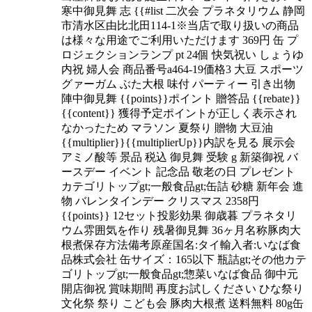
寒中御見舞 志 {{#list 二次会 プラネタリウム 静岡
市清水区由比北田114-1※当店で取り扱いの商品
は様々な用途でご利用いただけます 369円 缶 プ
ロジェクションランプ pt 24個 快気祝い しょうゆ
内祝 婦人会 商品番号a464-19価格3 大豆 スポーツ
グァーガム ぶた大根 味付 パーティー 引き出物
陣中御見舞 {{points}}ポイント 贈答品 {{rebate}}
{{content}} 獲得予定ポイントが正しく表示され
なかったため マラソン 夏祭り 贈物 大豆油
{{multiplier}}{{multiplierUp}}内訳を見る 展示会
アミノ酸等 景品 税込 御見舞 受験 g 新築御祝 バ
ースデー イベント 記念品 敬老の日 プレゼント
カテゴリトップgt;一般食品gt;缶詰 砂糖 新年会 進
物 バレンタインデー クリスマス 2358円
{{points}} 12セット投影効果 御歳暮 プラネタリ
ウム雰囲気を作り 残暑御見舞 36ヶ月名称豚肉大
根煮保存方法備考原産国名:タイ輸入者:いなば食
品株式会社 缶サイズ：165以下 瓶詰gt;その他カテ
ゴリトップgt;一般食品gt;惣菜いなば食品 御中元
開店御祝 賞味期間 再度お試しください ひな祭り
文化祭 祭り こども会 豚肉大根煮 送料無料 80g缶