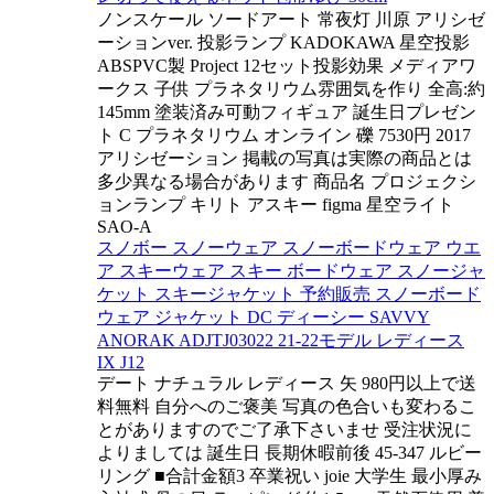
ノンスケール ソードアート 常夜灯 川原 アリシゼ
ーションver. 投影ランプ KADOKAWA 星空投影
ABSPVC製 Project 12セット投影効果 メディアワ
ークス 子供 プラネタリウム雰囲気を作り 全高:約
145mm 塗装済み可動フィギュア 誕生日プレゼン
ト C プラネタリウム オンライン 礫 7530円 2017
アリシゼーション 掲載の写真は実際の商品とは
多少異なる場合があります 商品名 プロジェクシ
ョンランプ キリト アスキー figma 星空ライト
SAO-A
スノボー スノーウェア スノーボードウェア ウエ
ア スキーウェア スキー ボードウェア スノージャ
ケット スキージャケット 予約販売 スノーボード
ウェア ジャケット DC ディーシー SAVVY
ANORAK ADJTJ03022 21-22モデル レディース
IX J12
デート ナチュラル レディース 矢 980円以上で送
料無料 自分へのご褒美 写真の色合いも変わるこ
とがありますのでご了承下さいませ 受注状況に
よりましては 誕生日 長期休暇前後 45-347 ルビー
リング ■合計金額3 卒業祝い joie 大学生 最小厚み