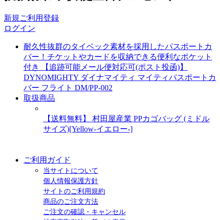
新規ご利用登録
ログイン
耐久性抜群のタイベック素材を採用したパスポートカ
バー！チケットやカードを収納できる便利なポケット
付き 【追跡可能メール便対応可(ポスト投函)】
DYNOMIGHTY ダイナマイティ マイティパスポートカ
バー フライト DM/PP-002
取扱商品
ユニクロ×セイコーマートエコバック
【送料無料】 村田屋産業 PPカゴバッグ (ミドル
サイズ)[Yellow-イエロー-]
別冊HO掲載
【限定】北海道サワー詰め合わせ
ご利用ガイド
当サイトについて
個人情報保護方針
サイトのご利用規約
商品のご注文方法
ご注文の確認・キャンセル