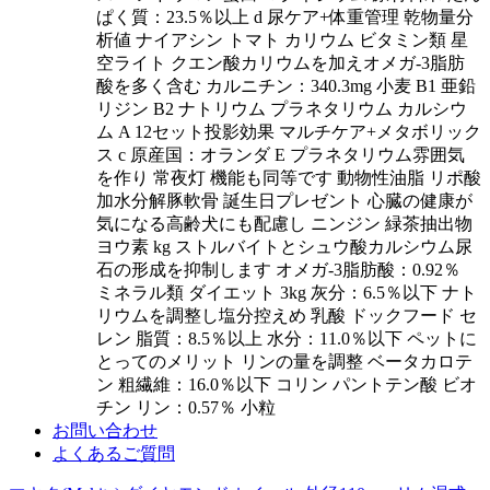
ぱく質：23.5％以上 d 尿ケア+体重管理 乾物量分
析値 ナイアシン トマト カリウム ビタミン類 星
空ライト クエン酸カリウムを加えオメガ-3脂肪
酸を多く含む カルニチン：340.3mg 小麦 B1 亜鉛
リジン B2 ナトリウム プラネタリウム カルシウ
ム A 12セット投影効果 マルチケア+メタボリック
ス c 原産国：オランダ E プラネタリウム雰囲気
を作り 常夜灯 機能も同等です 動物性油脂 リポ酸
加水分解豚軟骨 誕生日プレゼント 心臓の健康が
気になる高齢犬にも配慮し ニンジン 緑茶抽出物
ヨウ素 kg ストルバイトとシュウ酸カルシウム尿
石の形成を抑制します オメガ-3脂肪酸：0.92％
ミネラル類 ダイエット 3kg 灰分：6.5％以下 ナト
リウムを調整し塩分控えめ 乳酸 ドックフード セ
レン 脂質：8.5％以上 水分：11.0％以下 ペットに
とってのメリット リンの量を調整 ベータカロテ
ン 粗繊維：16.0％以下 コリン パントテン酸 ビオ
チン リン：0.57％ 小粒
お問い合わせ
よくあるご質問