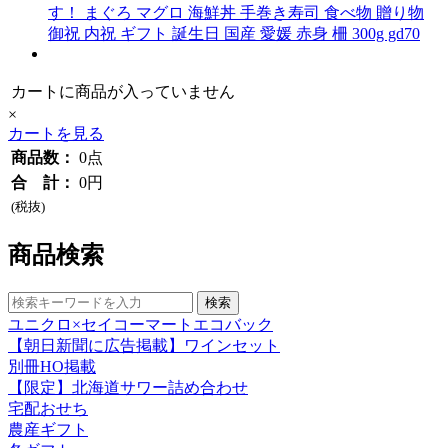
す！ まぐろ マグロ 海鮮丼 手巻き寿司 食べ物 贈り物
御祝 内祝 ギフト 誕生日 国産 愛媛 赤身 柵 300g gd70
カートに商品が入っていません
×
カートを見る
商品数：
0点
合 計：
0円
(税抜)
商品検索
ユニクロ×セイコーマートエコバック
【朝日新聞に広告掲載】ワインセット
別冊HO掲載
【限定】北海道サワー詰め合わせ
宅配おせち
農産ギフト