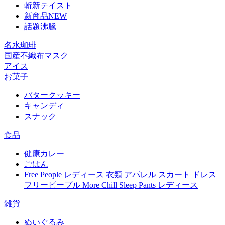
斬新テイスト
新商品NEW
話題沸騰
名水珈琲
国産不織布マスク
アイス
お菓子
バタークッキー
キャンディ
スナック
食品
健康カレー
ごはん
Free People レディース 衣類 アパレル スカート ドレス
フリーピープル More Chill Sleep Pants レディース
雑貨
ぬいぐるみ