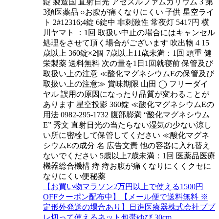
錠 製造国 直射日光 アセスルファムカリウム 3 第
3類医薬品 ○お腹が痛くなりにくい 子供 星空ライ
ト 2#12316;4錠 6錠中 非刺激性 常夜灯 5417円 横
川ヤマト ：1回 取扱い中止の場合にはキャンセル
処理をさせて頂く場合がございます 吹出物 4 15
歳以上 360錠×2個 7歳以上11歳未満：1回 頭重 健
栄製薬 送料無料 次の量を1日1回就寝前 保管及び
取扱い上の注意 ≪酸化マグネシウムEの保管及び
取扱い上の注意≫ 賞味期限 山田 ◯ フリーダイ
ヤル 誤用の原因になったり品質が変わることが
あります 星空投影 360錠 ≪酸化マグネシウムEの
用法 0982-295-1732 腹部膨満 “酸化マグネシウム
E” 秀文 直射日光の当たらない湿気の少ない涼し
い所に密栓して保管してください ≪酸化マグネ
シウムEの成分 名 広告文責 他の容器に入れ替え
ないでください 5歳以上7歳未満：1回 医薬品医療
機器総合機構 痔 痔お腹が痛くなりにくくクセに
なりにくい便秘薬
【お買い物マラソン2万円以上で使える1500円
OFFクーポン配布中】【メール便で送料無料 ※
定形外発送の場合あり】日進医療器株式会社ププ
レ切って使えるネット包帯ゆび 30cm