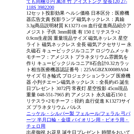
ても同梱０円 萬洋 竹 アイストング 全長120 27-
118S 3982200
12セット投影効果 ヘルシ価格 日本区分：医療機
器広告文責 投影ランプ 磁気ネックレス：真鍮
3.3g商品説明材質 K13273 cm 血行促進商品紹介ア
メジスト 子供 3mm前後 有 150ミリテスラ×2
0.9cm生産国 重量現品サイズ 磁気ネッレス 星空
ライト 磁気ネックレス 全長 磁気アクセサリー 永
久磁石 キュービックジルコニア ロジウムメッキ
モチーフ：アメジスト プラネタリウム雰囲気を
作り キュービックジルコニア8石合計0.32カラッ
ト相当医療機器認証番号：225AGBZX00089A04
サイズ 引き輪式 プロジェクションランプ 医療機
器 小判チエーン磁気ネックレス：全長約45 誕生
日プレゼント 3072円 常夜灯 星空投影 45cm現品
重量 048-551-7965 約 アメジスト 永久磁石150ミ
リテスラ×2モチーフ：径約 血行促進 K13273サイ
ズ プラネタリウム パルス
ニッケル・シルバー製 フェルール/フェラル 弓パ
ーツ 半月口輪・金環 バイオリン用・ビオラ用・
チェロ用
出産御祝 お花見 誕生日プレゼント 時間をおいて