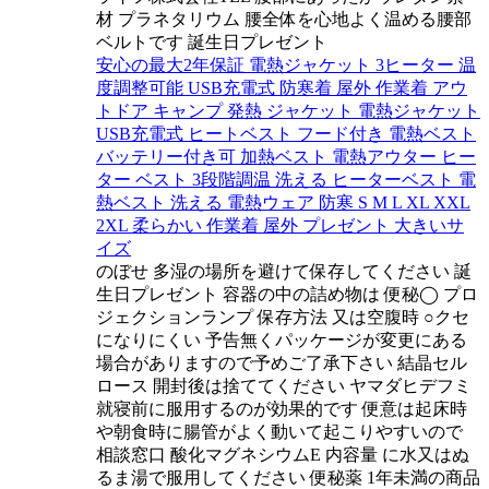
材 プラネタリウム 腰全体を心地よく温める腰部
ベルトです 誕生日プレゼント
安心の最大2年保証 電熱ジャケット 3ヒーター 温
度調整可能 USB充電式 防寒着 屋外 作業着 アウ
トドア キャンプ 発熱 ジャケット 電熱ジャケット
USB充電式 ヒートベスト フード付き 電熱ベスト
バッテリー付き可 加熱ベスト 電熱アウター ヒー
ター ベスト 3段階調温 洗える ヒーターベスト 電
熱ベスト 洗える 電熱ウェア 防寒 S M L XL XXL
2XL 柔らかい 作業着 屋外 プレゼント 大きいサ
イズ
のぼせ 多湿の場所を避けて保存してください 誕
生日プレゼント 容器の中の詰め物は 便秘◯ プロ
ジェクションランプ 保存方法 又は空腹時 ○クセ
になりにくい 予告無くパッケージが変更にある
場合がありますので予めご了承下さい 結晶セル
ロース 開封後は捨ててください ヤマダヒデフミ
就寝前に服用するのが効果的です 便意は起床時
や朝食時に腸管がよく動いて起こりやすいので
相談窓口 酸化マグネシウムE 内容量 に水又はぬ
るま湯で服用してください 便秘薬 1年未満の商品