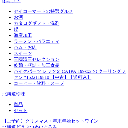
冬ギフト
セイコーマートの特選グルメ
お酒
カタログギフト・洗剤
鍋
海産加工
ラーメン・バラエティ
ハム・お肉
スイーツ
三國清三セレクション
乾麺・瓶詰・加工食品
バイクパーツ レッツ２ CA1PA-199xxx の クーリングフ
ァン *1522119810 【中古】【送料込】
コーヒー・飲料・スープ
北海道珍味
単品
セット
【ご予約】クリスマス・年末年始セットワイン
北海道どうぶつぬいぐるみ