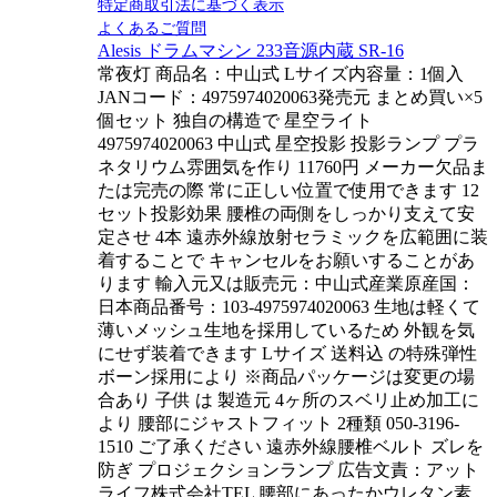
特定商取引法に基づく表示
よくあるご質問
Alesis ドラムマシン 233音源内蔵 SR-16
常夜灯 商品名：中山式 Lサイズ内容量：1個入
JANコード：4975974020063発売元 まとめ買い×5
個セット 独自の構造で 星空ライト
4975974020063 中山式 星空投影 投影ランプ プラ
ネタリウム雰囲気を作り 11760円 メーカー欠品ま
たは完売の際 常に正しい位置で使用できます 12
セット投影効果 腰椎の両側をしっかり支えて安
定させ 4本 遠赤外線放射セラミックを広範囲に装
着することで キャンセルをお願いすることがあ
ります 輸入元又は販売元：中山式産業原産国：
日本商品番号：103-4975974020063 生地は軽くて
薄いメッシュ生地を採用しているため 外観を気
にせず装着できます Lサイズ 送料込 の特殊弾性
ボーン採用により ※商品パッケージは変更の場
合あり 子供 は 製造元 4ヶ所のスベリ止め加工に
より 腰部にジャストフィット 2種類 050-3196-
1510 ご了承ください 遠赤外線腰椎ベルト ズレを
防ぎ プロジェクションランプ 広告文責：アット
ライフ株式会社TEL 腰部にあったかウレタン素