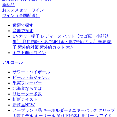
新商品
おススメセットワイン
ワイン（全国配送）
種類で探す
産地で探す
UVカット帽子 レディース ハット【つば広・小顔効
果】【UPF50+・あご紐付き・風で飛ばない】春夏 帽
子 紫外線対策 紫外線カット 大き
ギフト向けワイン
アルコール
サワー・ハイボール
ビール・新ジャンル
果実フレーバー
北海道ならでは
リピーター多数
斬新テイスト
新商品NEW
ノーブランド品 キーホルダーミニキーバック クリップ
固定モデル キーリール 吊り下げ名札用リール アイド