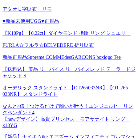
アタオＬ字財布 リモ
♥新品未使用UGG♥正規品
【K18Pg】【0.22ct】ダイヤモンド 指輪 リング ジュエリー
FURLA☆フルラ☆BELVEDERE 折り財布
新品正規品Supreme COMMEdesGARCONS boxlogo Tee
【送料込】 美品 リーバイス リーバイスレッド テーラードジ
ャケット S
オーデリック スタンドライト 【OT265033NR】【OT 265
033NR】 スタンドライト
なんと4倍！つけるだけで願いが叶う！エンジェルヒーリン
グペンダント4
【newデザイン】高貴プリンセス モアサナイト リング
k18YG
【新品】ナイキ Nike エアズーム インフィニティ ゴルフシュ