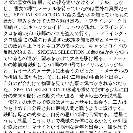
メダの雪女後編 機。その後を追いかけるメーテル。しか
し、 雪女の家でメーテルを待っていたのは意外な真実だっ
た。 SPECIAL SELECTION 17命の温かさを知っているもの
達が、望みをかけて大空を駆け巡る。・フライング・クロ
前編 そこにキャッツロイド・ミャウが現れ、フライング・
クロを追い払い鉄郎のパスを盗んで行く。 ・フライング・
クロ後編 この星の行き過ぎた政策を知る鉄郎とメーテル。
この政策を正そうとネコアの指示の元、キャッツロイドの
反乱が始まる。 SPECIAL SELECTION 18命の温かさを知っ
ているもの達が、望みをかけて大空を駆け巡る。・メーテ
ルの旅前編 鉄郎はもう1両の999号でレドリルという少年
と、もう一人のメーテルに出会うのだった。 ・メーテルの
旅後編 鉄郎たちは、そこに住む二種類の生命体と出会い、
自分の都合だけで物事を見ていた事に気づかされるのだっ
た。 SPECIAL SELECTION 19永遠を求めて旅する少年に自
分の未来を賭けた決断の時が迫る。若き戦士の伝説惑星
「伝説」のホテルで鉄郎はメームとサキに出会う。二人は
旅を止めて自分達と共に機械人間と戦うように説得する。
鉄郎は母との約束と、自分の思いの間で苦悩する。 惑星こ
うもり惑星「こうもり」で機械の身体になるかどうかを悩
む鉄郎だが、マサイという病弱な青年と出会い、彼や旅で