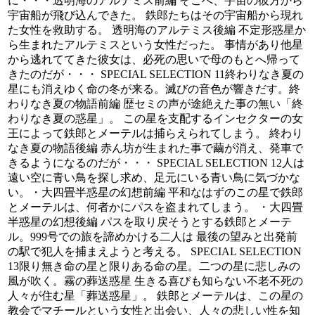
に・・・透明海のアルテミス前編 そこへ、宇宙の彼方から
宇宙船が飛び込んできた。 鉄郎たちはその宇宙船から現れ
た女性を救助する。 透明海のアルテミス後編 不定形惑星か
ら生まれたアルテミスという女性だった。 事情があり他星
から逃れててきた彼女は、必死の思いで母のもとへ帰って
きたのだが・・・ SPECIAL SELECTION 11終わりなき夏の
星にも消えゆく命の冬が来る。滅びの音色が響きだす。終
わりなき夏の物語前編 歴セミの声が途絶えた事の無い「終
わりなき夏の惑星」。 この星を支配するインセクターの女
王によって鉄郎とメーテルは捕らえられてしまう。 終わり
なき夏の物語後編 赤ん坊が生まれた事で繭が消え、発車で
きるようになるのだが・・・ SPECIAL SELECTION 12人は
遠い空に青い鳥を探し求め、足元にいる青い鳥に気づかな
い。・大四畳半惑星の幻想前編 平和なはずのこの星で鉄郎
とメーテルは、何者かにパスを盗まれてしまう。 ・大四畳
半惑星の幻想後編 パスを取り戻そうとする鉄郎とメーテ
ル。999号での旅を諦めかける二人は 最後の望みと出発前
の駅で犯人を捕まえようと考える。 SPECIAL SELECTION
13限り無き命の星と限りある命の星。二つの星に悲しみの
風が吹く。霧の葬送惑星 生きる喜びも知らない不老不死の
人々が住む星「葬送惑星」。 鉄郎とメーテルは、この星の
教会でマチールという女性と出会い、人々の悲しい性を知