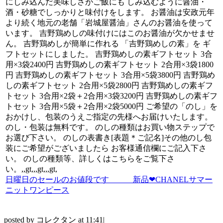
にしみ込んだ美味しさがご飯にも しみ込むように醤油・
酒・砂糖でしっかりと味付けをします。 お醤油は安政元年
より続く地元の老舗「岩城屋醤油」さんのお醤油を使って
います。 吉野鶏めしの味付けにはこのお醤油が欠かせませ
ん。 吉野鶏めしが簡単に作れる 「吉野鶏めしの素」を ギ
フトセットにしました。 吉野鶏めしの素ギフトセット 3合
用×3袋2400円 吉野鶏めしの素ギフトセット 2合用×3袋1800
円 吉野鶏めしの素ギフトセット 3合用×5袋3800円 吉野鶏め
しの素ギフトセット 2合用×5袋2800円 吉野鶏めしの素ギフ
トセット 3合用×2袋＋2合用×3袋3200円 吉野鶏めしの素ギフ
トセット 3合用×5袋＋2合用×2袋5000円 ご希望の「のし」を
おかけし、包装のうえご指定の先様へお届けいたします。
のし・包装は無料です。 のしの種類はお買い物ステップで
お選び下さい。 のしの表書き[表題＊ご記名]その他のし包
装にご希望がございましたら お客様通信欄にご記入下さ
い。 のしの種類等、詳しくはこちらをご覧下さ
い。,,gt,,,gt,,,gt,
日曜日のセールのお値段です 新品❤CHANELサマー
ニットワンピース
posted by コレクタン at 11:41|