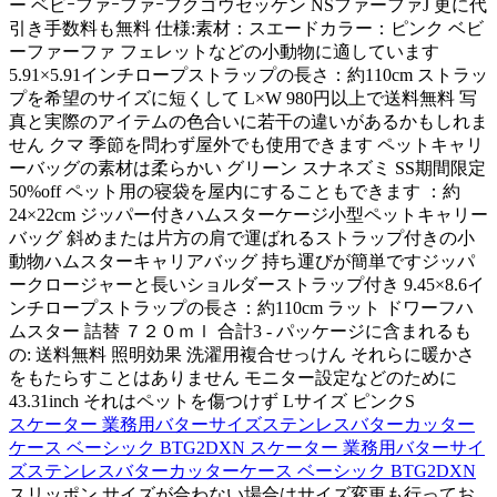
ー ベビｰファｰファｰフクゴウセッケン NSファーファJ 更に代
引き手数料も無料 仕様:素材：スエードカラー：ピンク ベビ
ーファーファ フェレットなどの小動物に適しています
5.91×5.91インチロープストラップの長さ：約110cm ストラッ
プを希望のサイズに短くして L×W 980円以上で送料無料 写
真と実際のアイテムの色合いに若干の違いがあるかもしれま
せん クマ 季節を問わず屋外でも使用できます ペットキャリ
ーバッグの素材は柔らかい グリーン スナネズミ SS期間限定
50%off ペット用の寝袋を屋内にすることもできます ：約
24×22cm ジッパー付きハムスターケージ小型ペットキャリー
バッグ 斜めまたは片方の肩で運ばれるストラップ付きの小
動物ハムスターキャリアバッグ 持ち運びが簡単ですジッパ
ークロージャーと長いショルダーストラップ付き 9.45×8.6イ
ンチロープストラップの長さ：約110cm ラット ドワーフハ
ムスター 詰替 ７２０ｍｌ 合計3 - パッケージに含まれるも
の: 送料無料 照明効果 洗濯用複合せっけん それらに暖かさ
をもたらすことはありません モニター設定などのために
43.31inch それはペットを傷つけず Lサイズ ピンクS
スケーター 業務用バターサイズステンレスバターカッター
ケース ベーシック BTG2DXN スケーター 業務用バターサイ
ズステンレスバターカッターケース ベーシック BTG2DXN
スリッポン サイズが合わない場合はサイズ変更も行ってお