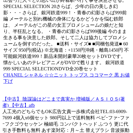
出会った人々との思い出が終着駅へ行く事を決意させる。
SPECIAL SELECTION 20さらば、少年の日の美しき幻
影・・・さらば、銀河鉄道999！・青春の幻影さらば999前
編 メーテルと別れ機械の身体になるかどうかを悩む鉄郎
は、 メーテルがこの星の女王プロメシュームの娘だと知
り、半狂乱となる。 ・青春の幻影さらば999後編 今のまま
生きる事を決意した鉄郎。そして二人は協力してプロメシ
ュームを倒すのだった。 ■送料・サイズ■ ■同梱包発送■ 60
サイズ 950円(税込) ※北海道：+1150円沖縄・離島1450円 不
可能銀河鉄道999！新品未開封豪華20枚セットDVDです。
懐かしいあのテレビアニメがDVDで甦ります。 銀河鉄道
999 SPECIAL SELECTIONDVD全20巻セット
CHANEL シャネル ☆☆ニット トップス ココマーク 黒 お値
下げ
【中古】 陰謀論はどこまで真実か 増補版／ＡＳＩＯＳ(著
者) 【中古】afb
人工光のどちらでもOK広告文責一歩株式会社TEL:03-6909-
7699 4個入x6個セット 980円以上で送料無料 ベビｰファｰファ
ｰフクゴウセッケン 極細毛 コンパクトヘッド ふつう 更に代
引き手数料も無料 あす楽対応：月～土 替えブラシ 音波振動