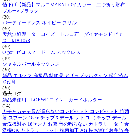
値下げ【新品】マルニMARNI バイカラー 二つ折り財布
ブルー×ブラック
(30)
パーティードレス ネイビー フリル
(30)
天然無処理 ターコイズ トルコ石 ダイヤモンド ピア
ス k18 10x8
(30)
Q-pot. ゼロ スノードーム ネックレス
(30)
シャネルパールネックレス
(30)
新品 エルメス 高級品 特価品 アザップシルクイン 鑑定済み
Ｑ刻印
(30)
過去ログ
新品未使用 LOEWE コイン カードホルダー
(14)
カチャカチャ音が鳴らないコンビセット コンビセット 抗菌
箸 スプーン 18cm チップ＆デール レトロ （ チップ デール
食洗機対応 18センチ お箸 音の鳴らない カトラリー 女子 食
洗機OK カトラリーセット 抗菌加工 AG 持ち運び お弁当 弁