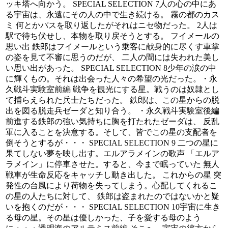
ッキ塔へ向かう。 SPECIAL SELECTION 7人の心の中にあ
る宇宙は、永遠にその人の中で生き続ける。 霧の都のカス
ミ 何とかパスを取り返したがそれはニセ物だった。 2人は
駅で待ち伏せし、本物を取り戻そうとする。 フイメールの
思い出 鉄郎はフイメールという乗客に献身的に尽くす車掌
の姿を見て不審に思うのだが、 二人の間には失われた美し
い思い出があった。 SPECIAL SELECTION 8少年の涙の中
に輝くもの。それは出会った人々の希望の光だった。・永
久戦斗実験室前編 戦争を観光にする星。戦うのは奴隷とし
て捕らえられた兵士たちだった。 鉄郎は、この星からの脱
出を図る脱走兵ゼーダと知り合う。 ・永久戦斗実験室後編
前進する鉄郎の強い気持ちに胸を打たれたゼーダは、 反乱
軍に入ることを決意する。そして、皆でこの星の支配者を
倒そうとするが・・・ SPECIAL SELECTION 9 二つの星に
果てしない夢を映し出す。エルアラメインの歌声 「エルア
ラメイン」に停車させた。すると、今まで眠っていた 無人
戦車が生命反応をキャッチし動き出した。 これからの星 突
発性の台風により荷物を失ってしまう。心配してくれるこ
の星の人たちに対して、 鉄郎は盗まれたのではないかと疑
いを抱くのだが・・・ SPECIAL SELECTION 10宇宙に生き
る母の星。その星は優しかった、子を愛する母のよう