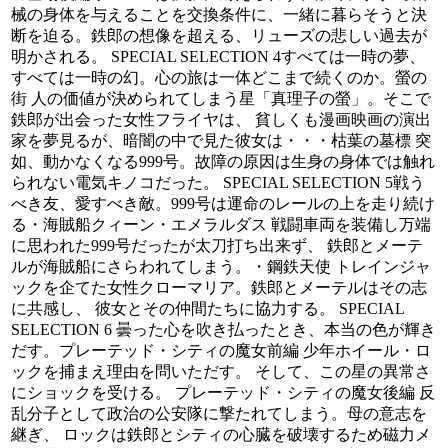
械の身体を与えることを交換条件に、一緒に暮らそうと決
断を迫る。鉄郎の想像を超える、リューズの悲しい過去が
明かされる。 SPECIAL SELECTION 4すべては一時の夢、
すべては一時の幻。心の旅は一体どこまで続くのか。螢の
街 人の価値が決められてしまう星「真理子の螢」。そこで
鉄郎が出会った女性フライヤは、 貧しくも漫画映画の演出
家を夢見るが、暗闇の中で見た彼女は・・・枯葉の墓標 突
如、動かなくなる999号。故障の原因は生身の身体では触れ
られない電気キノコだった。 SPECIAL SELECTION 5戦う
べき友、愛すべき敵。999号は運命のレールの上を走り続け
る・海賊船クィーン・エメラルダス 戦闘車両を装備し万端
に思われた999号だったが太刀打ち出来ず、 鉄郎とメーテ
ルが海賊船にさらわれてしまう。・鋼鉄天使 トレインジャ
ックを企てた女性クローマリア。鉄郎とメーテルはその志
に共感し、 彼女とその仲間たちに協力する。 SPECIAL
SELECTION 6 曇った心を吹き払ったとき、本当の色が輝き
だす。プレーテッド・シティの魔女前編 少年ホイール・ロ
ックを捕まえ理由を問いただす。 そして、この星の異常さ
にショックを受ける。 プレーテッド・シティの魔女後編 反
乱分子として政治の公安隊に撃たれてしまう。母の意志を
継ぎ、 ロックは鉄郎とシティの心臓を破壊するため磁力メ