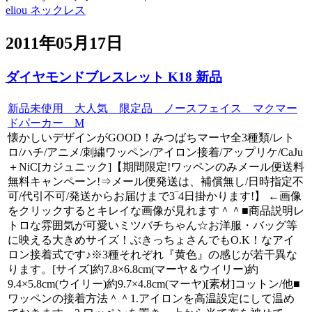
eliou ネックレス
2011年05月17日
ダイヤモンドブレスレット K18 新品
新品未使用 大人気 限定品 ノースフェイス マクマー
ドパーカー M
懐かしいデザインがGOOD！みつばちマーヤ全3種類/レト
ロ/ハチ/アニメ/刺繍ワッペン/アイロン接着/アップリケ/CaJu
＋NiC[カジュニック]【期間限定!ワッペンのみメール便送料
無料キャンペーン!⇒メール便発送は、補償無し/日時指定不
可/代引不可/発送からお届けまで3‾4日掛かります!】 ←画像
をクリックするとキレイな画像が見れます＾＾■商品説明レ
トロな雰囲気が可愛いミツバチちゃん☆お洋服・バッグ等
に映える大きめサイズ！ぶきっちょさんでもO.K！なアイ
ロン接着式です♪※3種それぞれ『黄色』の感じが若干異な
ります。[サイズ]約7.8×6.8cm(マーヤ＆ウイリー)約
9.4×5.8cm(ウイリー)約9.7×4.8cm(マーヤ)[素材]コットン/他■
ワッペンの接着方法＾＾1.アイロンを高温設定にして温め