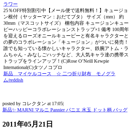
ラワー
25％OFF特別割引中【メール便で送料無料！】キュージョ
ン根付（ヤッターマン：おだてブタ） サイズ（mm） 約
30mm（マスコットサイズ） 梱包内容 キュージョンキュー
ピーハッピーコラボレーションストラップ×1 備考 100周年
を迎えるローズオニールキューピーと有名キャラクターと
の夢のコラボレーション「キュージョン」がついに発売！
誰でも知っている懐かしいキャラクター、鉄腕アトム・ラ
ムちゃん・みなしごハッチなど、大人気キャラ達の携帯ス
トラップをラインアップ！(C)Rose O’Neill Kewpie
International(C)タツノコプロ
新品 マイケルコース ☆ 二つ折り財布 モノグラ
ム/reddish
posted by コレクタン at 17:05|
新品✨ MARNI マルニ Pannier パニエ 水玉 ドット柄 バッグ
2011年05月21日