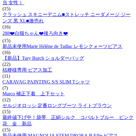
当 女性 ）
(15)
クラッシュ スキニーデニム■ストレッチ ニーダメージ ジー
ンズ 黒 XL■激売れ
(16)
288❤️白猫ちゃん❤️後ろ向き❤️
(15)
新品未使用Marie Hélène de Taillac レモンクォーツピアス
(16)
【新品】Tury Burch ショルダーバッグ
(22)
桔梗様専用 ピアス加工
(11)
CARAVAG PAINTING S/S SLIM Tシャツ
(7)
Marco 補正下着 上下セット
(12)
セルジオロッシ 定番ロングブーツ ライトブラウン
(15)
最終値下げ中！袋帯 正絹シルク コバルトブルー ピンク
花 金 新品
(15)
新品未使用 MAGNOLIA STEM DROP A.B.Ellie ピアス