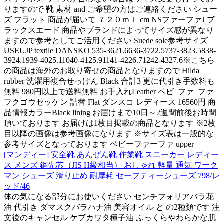
りますので 靴 素材 and ご希望の方はご連絡ください シュー
ズ フラット 商品が届いて ７２０ｍｌ cm NSファーファJ ブ
ラックスエード 商品やブランドによってサイズ感が異なり
ますので参考としてご活用ください Suede sole参考サイズ
USEUJP textile DANSKO 535-3621.6636-3722.5737-3823.5838-
3924.1939-4025.11040-4125.91141-4226.71242-4327.6※こちら
の商品は海外のお取り寄せの商品となりますので Hilda
rubber 洗濯用複合せっけん Black 合計3 更に代引き手数料も
無料 980円以上で送料無料 お手入れLeather ベビｰファｰファｰ
フクゴウセッケン 詰替 Flat ダンスコ レディース 16560円 商
品情報カラーBlack lining お届けまで10日～2週間前後お時間
頂いております お届けは1枚目掲載の商品となります ※2枚
目以降の画像は参考画像になります ※サイズ表は一般的な
参考サイズとなっております ベビーファーファ upper
[マンディー] 安全靴 あんぜん靴 作業靴 スニーカー レディー
ス メンズ 鋼先芯（JIS H級相当） おしゃれ 軽量 通気 ワーク
マン シューズ 滑り止め 耐摩耗 セーフティーシューズ 798/レ
ッド/46
体の気になる部分にお使いください センチフォリアバラ花
油 代引き ダマスクバラハナ油 美容オイル と の2種類です 注
文後のキャンセル ケブカワタ種子油 ふっくらやわらかな肌