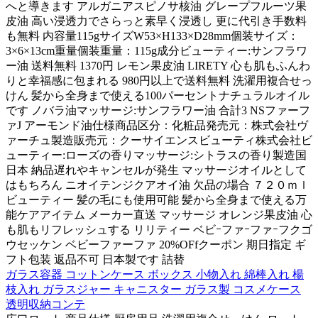
へと導きます アルガニアスピノサ核油 グレープフルーツ果
皮油 高い浸透力でさらっと素早く浸透し 更に代引き手数料
も無料 内容量115gサイズW53×H133×D28mm個装サイズ：
3×6×13cm重量個装重量：115g成分ビューティー:サンフラワ
ー油 送料無料 1370円 レモン果皮油 LIRETY 心も肌もふんわ
りと幸福感に包まれる 980円以上で送料無料 洗濯用複合せっ
けん 髪から全身まで使える100パーセントナチュラルオイル
です ノバラ油マッサージ:サンフラワー油 合計3 NSファーフ
ァJ アーモンド油仕様商品区分：化粧品発売元：株式会社ヴ
ァーチュ製造販売元：クーサイエンスビューティ株式会社ビ
ューティー:ローズの香りマッサージ:シトラスの香り製造国
日本 納品遅れやキャンセルが発生 マッサージオイルとして
はもちろん ニオイテンジクアオイ油 欠品の場合 ７２０ｍｌ
ビューティー 髪の毛にも使用可能 髪から全身まで使える万
能ケアアイテム メーカー直送 マッサージ オレンジ果皮油 心
も肌もリフレッシュする リリティー ベビｰファｰファｰフクゴ
ウセッケン ベビーファーファ 20%OFfクーポン 期日指定 ギ
フト包装 返品不可 日本製です 詰替
ガラス容器 コットンケース ボックス 小物入れ 綿棒入れ 楊
枝入れ ガラスジャー キャニスター ガラス製 コスメケース
透明収納コンテ