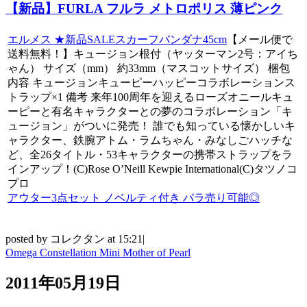
【新品】FURLA フルラ メトロポリス 薄ピンク
エルメス ★新品SALEスカーフバンダナ45cm
【メール便で
送料無料！】キュージョン根付（ヤッターマン2号：アイち
ゃん） サイズ（mm） 約33mm（マスコットサイズ） 梱包
内容 キュージョンキューピーハッピーコラボレーションス
トラップ×1 備考 来年100周年を迎えるローズオニールキュ
ーピーと有名キャラクターとの夢のコラボレーション「キ
ュージョン」がついに発売！ 誰でも知っている懐かしいキ
ャラクター、鉄腕アトム・ラムちゃん・みなしごハッチな
ど、全26タイトル・53キャラクターの携帯ストラップをラ
インアップ！(C)Rose O’Neill Kewpie International(C)タツノコ
プロ
アウター3点セット ノベルティ付き バラ売り可能◎
posted by コレクタン at 15:21|
Omega Constellation Mini Mother of Pearl
2011年05月19日