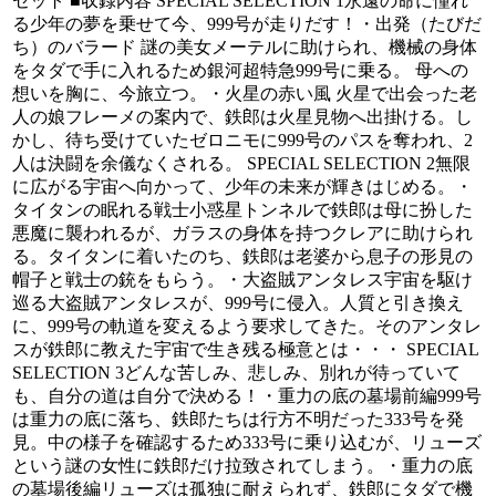
セット ■収録内容 SPECIAL SELECTION 1永遠の命に憧れ
る少年の夢を乗せて今、999号が走りだす！・出発（たびだ
ち）のバラード 謎の美女メーテルに助けられ、機械の身体
をタダで手に入れるため銀河超特急999号に乗る。 母への
想いを胸に、今旅立つ。・火星の赤い風 火星で出会った老
人の娘フレーメの案内で、鉄郎は火星見物へ出掛ける。し
かし、待ち受けていたゼロニモに999号のパスを奪われ、2
人は決闘を余儀なくされる。 SPECIAL SELECTION 2無限
に広がる宇宙へ向かって、少年の未来が輝きはじめる。・
タイタンの眠れる戦士小惑星トンネルで鉄郎は母に扮した
悪魔に襲われるが、ガラスの身体を持つクレアに助けられ
る。タイタンに着いたのち、鉄郎は老婆から息子の形見の
帽子と戦士の銃をもらう。・大盗賊アンタレス宇宙を駆け
巡る大盗賊アンタレスが、999号に侵入。人質と引き換え
に、999号の軌道を変えるよう要求してきた。そのアンタレ
スが鉄郎に教えた宇宙で生き残る極意とは・・・ SPECIAL
SELECTION 3どんな苦しみ、悲しみ、別れが待っていて
も、自分の道は自分で決める！・重力の底の墓場前編999号
は重力の底に落ち、鉄郎たちは行方不明だった333号を発
見。中の様子を確認するため333号に乗り込むが、リューズ
という謎の女性に鉄郎だけ拉致されてしまう。・重力の底
の墓場後編リューズは孤独に耐えられず、鉄郎にタダで機