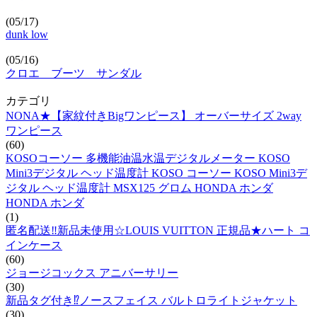
(05/17)
dunk low
(05/16)
クロエ ブーツ サンダル
カテゴリ
NONA★【家紋付きBigワンピース】 オーバーサイズ 2way
ワンピース
(60)
KOSOコーソー 多機能油温水温デジタルメーター KOSO
Mini3デジタル ヘッド温度計 KOSO コーソー KOSO Mini3デ
ジタル ヘッド温度計 MSX125 グロム HONDA ホンダ
HONDA ホンダ
(1)
匿名配送‼️新品未使用☆LOUIS VUITTON 正規品★ハート コ
インケース
(60)
ジョージコックス アニバーサリー
(30)
新品タグ付き⁉️ノースフェイス バルトロライトジャケット
(30)