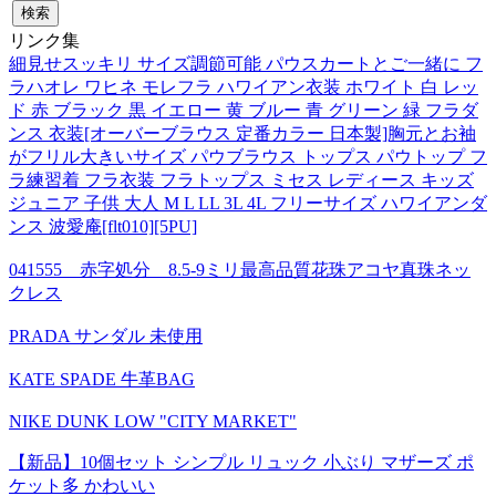
リンク集
細見せスッキリ サイズ調節可能 パウスカートとご一緒に フ
ラハオレ ワヒネ モレフラ ハワイアン衣装 ホワイト 白 レッ
ド 赤 ブラック 黒 イエロー 黄 ブルー 青 グリーン 緑 フラダ
ンス 衣装[オーバーブラウス 定番カラー 日本製]胸元とお袖
がフリル大きいサイズ パウブラウス トップス パウトップ フ
ラ練習着 フラ衣装 フラトップス ミセス レディース キッズ
ジュニア 子供 大人 M L LL 3L 4L フリーサイズ ハワイアンダ
ンス 波愛庵[flt010][5PU]
041555 赤字処分 8.5-9ミリ最高品質花珠アコヤ真珠ネッ
クレス
PRADA サンダル 未使用
KATE SPADE 牛革BAG
NIKE DUNK LOW "CITY MARKET"
【新品】10個セット シンプル リュック 小ぶり マザーズ ポ
ケット多 かわいい