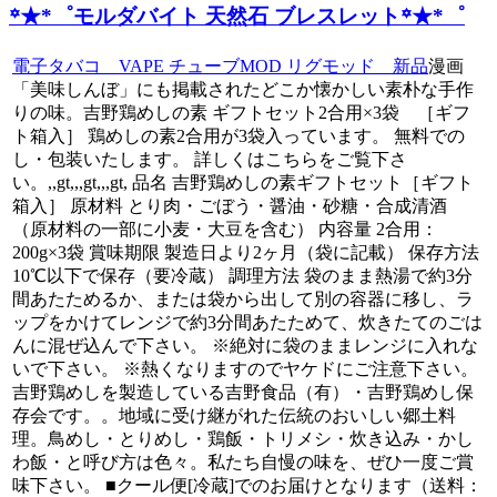
꙳★*゜モルダバイト 天然石 ブレスレット꙳★*゜
電子タバコ VAPE チューブMOD リグモッド 新品
漫画
「美味しんぼ」にも掲載されたどこか懐かしい素朴な手作
りの味。吉野鶏めしの素 ギフトセット2合用×3袋 ［ギフ
ト箱入］ 鶏めしの素2合用が3袋入っています。 無料での
し・包装いたします。 詳しくはこちらをご覧下さ
い。,,gt,,,gt,,,gt, 品名 吉野鶏めしの素ギフトセット［ギフト
箱入］ 原材料 とり肉・ごぼう・醤油・砂糖・合成清酒
（原材料の一部に小麦・大豆を含む） 内容量 2合用：
200g×3袋 賞味期限 製造日より2ヶ月（袋に記載） 保存方法
10℃以下で保存（要冷蔵） 調理方法 袋のまま熱湯で約3分
間あたためるか、または袋から出して別の容器に移し、ラ
ップをかけてレンジで約3分間あたためて、炊きたてのごは
んに混ぜ込んで下さい。 ※絶対に袋のままレンジに入れな
いで下さい。 ※熱くなりますのでヤケドにご注意下さい。
吉野鶏めしを製造している吉野食品（有）・吉野鶏めし保
存会です。。地域に受け継がれた伝統のおいしい郷土料
理。鳥めし・とりめし・鶏飯・トリメシ・炊き込み・かし
わ飯・と呼び方は色々。私たち自慢の味を、ぜひ一度ご賞
味下さい。 ■クール便[冷蔵]でのお届けとなります（送料：