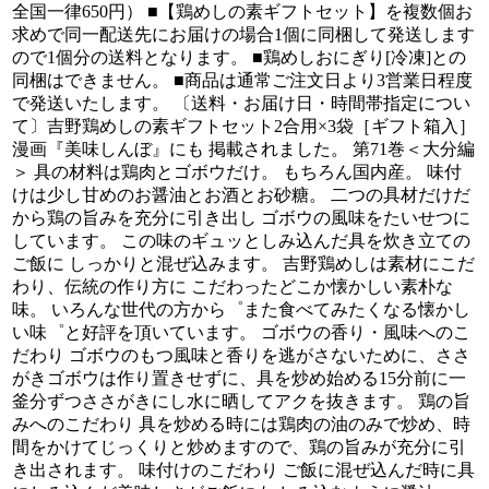
全国一律650円） ■【鶏めしの素ギフトセット】を複数個お
求めで同一配送先にお届けの場合1個に同梱して発送します
ので1個分の送料となります。 ■鶏めしおにぎり[冷凍]との
同梱はできません。 ■商品は通常ご注文日より3営業日程度
で発送いたします。 〔送料・お届け日・時間帯指定につい
て〕吉野鶏めしの素ギフトセット2合用×3袋［ギフト箱入］
漫画『美味しんぼ』にも 掲載されました。 第71巻＜大分編
＞ 具の材料は鶏肉とゴボウだけ。 もちろん国内産。 味付
けは少し甘めのお醤油とお酒とお砂糖。 二つの具材だけだ
から鶏の旨みを充分に引き出し ゴボウの風味をたいせつに
しています。 この味のギュッとしみ込んだ具を炊き立ての
ご飯に しっかりと混ぜ込みます。 吉野鶏めしは素材にこだ
わり、伝統の作り方に こだわったどこか懐かしい素朴な
味。 いろんな世代の方から゜また食べてみたくなる懐かし
い味゜と好評を頂いています。 ゴボウの香り・風味へのこ
だわり ゴボウのもつ風味と香りを逃がさないために、ささ
がきゴボウは作り置きせずに、具を炒め始める15分前に一
釜分ずつささがきにし水に晒してアクを抜きます。 鶏の旨
みへのこだわり 具を炒める時には鶏肉の油のみで炒め、時
間をかけてじっくりと炒めますので、鶏の旨みが充分に引
き出されます。 味付けのこだわり ご飯に混ぜ込んだ時に具