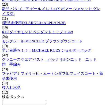
(23)
新品 パタゴニア ガールズ レトロX ボマー ジャケット グレ
イ XXL
(11)
[新品未使用]XLARGE®×ALPHA N-3B
(19)
K18 ダイヤモンド ペンダントトップ 0.54ct
(24)
モンクレール MONCLER ブラウンダウンコート
(19)
早い者勝ち！！！MICHAEL KORS ショルダーバッグ
(42)
グラニースクエア ベスト バックリボンニット ニット
帽 手編み
(23)
ファビアナフィリッピ・ムートンダブルフェイスコート・新
品未使用
(14)
枝入れ水晶
(12)
検索ボックス