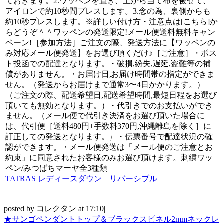
ておきます。2.ワッペンを置き、上から当て布を被せて、
アイロンで約10秒間プレスします。3.念の為、裏側からも
約10秒プレスします。※詳しい付け方・注意点は[こちら]か
らどうぞ＾＾ワッペンの発送限定!メール便送料無料キャン
ペーン!［参加方法］ご注文の際、発送方法に【ワッペンの
み対応メール便発送】をお選び頂くだけ♪［ご注意］・ポス
ト投函での配達となります。・破損,紛失,遅延,盗難等の補
償がありません。・お届け日,お届け時間帯の指定ができま
せん。（発送からお届けまで通常3〜4日かかります。）
（ご注文の際、配送希望日,配送希望時間,最短日程をお選び
頂いても無効となります。）・代引きでのお支払いができ
ません。（メール便で代引き決済をお選び頂いた場合に
は、代引便［送料480円+手数料370円,沖縄離島を除く］に
訂正しての発送となります。）・伝票番号で配達状況の確
認ができます。・メール便発送は「メール便のご注意とお
約束」に同意されたお客様のみお選び頂けます。刺繍ワッ
ペン/みつばちマーヤ全3種類
TATRAS レディースダウン リバーシブル
posted by コレクタン at 17:10|
★サンゴペンダントトップ＆ブラックスピネル2mmネックレ