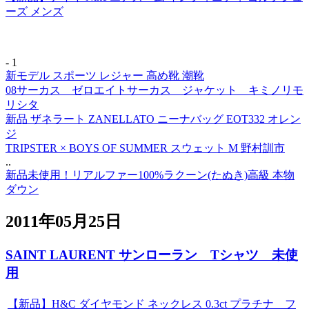
ーズ メンズ
- 1
新モデル スポーツ レジャー 高め靴 潮靴
08サーカス ゼロエイトサーカス ジャケット キミノリモ
リシタ
新品 ザネラート ZANELLATO ニーナバッグ EOT332 オレン
ジ
TRIPSTER × BOYS OF SUMMER スウェット M 野村訓市
..
新品未使用！リアルファー100%ラクーン(たぬき)高級 本物
ダウン
2011年05月25日
SAINT LAURENT サンローラン Tシャツ 未使
用
【新品】H&C ダイヤモンド ネックレス 0.3ct プラチナ フ