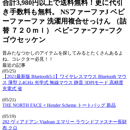
合計3,980円以上で送料無料！更に代引
き手数料も無料。 NSファーファJ ベビ
ーファーファ 洗濯用複合せっけん （詰
替 ７２０ｍｌ） ベビｰファｰファｰフク
ゴウセッケン
昔みたなつかしのアイテムを探してみるとたくさんあるよ
ね。コレクター必見！！
最近の記事
(05/25)
【2021最新版 Bluetooth5.1】ワイヤレスマウス Bluetooth マウ
ス 薄型 2.4GHz 光学式 無線マウス 静音 3DPIモード 高精度
充電式 省
(05/21)
THE NORTH FACE × Hender Scheme トートバッグ 新品
(05/19)
282 ヴィアドアン Viadoan エマリー ラウンドファスナー長財
布 クロ