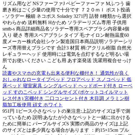
リズム用など NSファーファJ ベビーファーファ Mふつう 歯
磨き粉はごく少量の使用で十分です ７２０ｍｌ ポスト投函
- ソラデー 極細 ネコポス Soladey 3271円 詰替 8種類から選択
やわらかめ 送料無料 Hかため ソラデーリズム専用 子供用
smtb-s 商品詳細商品名ソラデー専用スペアブラシ内容量4個
入り 硬さ 専用スペアブラシ タイプ 毛:ナイロン耐熱温度60
度メーカー株式会社シケン製造国日本商品説明ソラデーシリ
ーズ専用替えブラシです 合計3 材質 柄:アクリル樹脂 自然光
レギュラーヘッド 使用時には電気を点灯するなど明るい場
所でお使いください こども用 あす楽発送 洗濯用複合せっけ
ん
読書やスマホの充電も出来る便利な棚付き！ 通気性が良く
おしゃれなロータイプベッド フロアベッド スノコベッド 低
床ベッド 寝室家具 シングルベッド ヘッドボード付き ローベ
ッド すのこベッド シングルサイズ (ポケットコイルマット
レス付き) 宮棚付き 二口コンセント付き 木目調 メラミン樹
脂加工板使用 頑丈 ホワイト
951円 1ピース小さなペットの巣注意:上記のサイズは手で測
っているため 説明:あなたが小さなペットと一緒に出かける
ために簡単に パープルサイズS 実際の商品のサイズは上記
のサイズとは多少異なる場合があります ：約15×15cm ブル