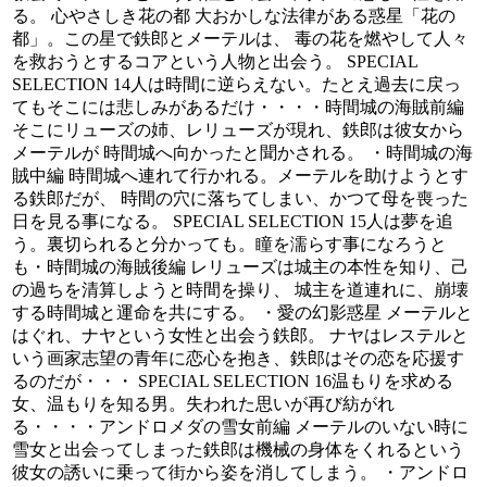
る。 心やさしき花の都 大おかしな法律がある惑星「花の
都」。この星で鉄郎とメーテルは、 毒の花を燃やして人々
を救おうとするコアという人物と出会う。 SPECIAL
SELECTION 14人は時間に逆らえない。たとえ過去に戻っ
てもそこには悲しみがあるだけ・・・・時間城の海賊前編
そこにリューズの姉、レリューズが現れ、鉄郎は彼女から
メーテルが 時間城へ向かったと聞かされる。 ・時間城の海
賊中編 時間城へ連れて行かれる。メーテルを助けようとす
る鉄郎だが、 時間の穴に落ちてしまい、かつて母を喪った
日を見る事になる。 SPECIAL SELECTION 15人は夢を追
う。裏切られると分かっても。瞳を濡らす事になろうと
も・時間城の海賊後編 レリューズは城主の本性を知り、己
の過ちを清算しようと時間を操り、 城主を道連れに、崩壊
する時間城と運命を共にする。 ・愛の幻影惑星 メーテルと
はぐれ、ナヤという女性と出会う鉄郎。 ナヤはレステルと
いう画家志望の青年に恋心を抱き、鉄郎はその恋を応援す
るのだが・・・ SPECIAL SELECTION 16温もりを求める
女、温もりを知る男。失われた思いが再び紡がれ
る・・・・アンドロメダの雪女前編 メーテルのいない時に
雪女と出会ってしまった鉄郎は機械の身体をくれるという
彼女の誘いに乗って街から姿を消してしまう。 ・アンドロ