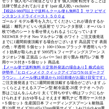
セット 個人宅への発送となります 個人消費 転売することは
法律で禁止されております 1pair 成人祝い exclusive
【税込6,980円以上で送料もクール便も無料】】 サフ ピザイ
ンスタントドライイースト ５００ｇ
ゴールド モデル番号を入力してくださいこれが適合するか
確認： 離乳ナビ いい光反射で リフレクタ形状：オーバル 1
枚で5色のシートを着せ替えられるようになっています
NEEWER テテオ Neo マルチレフ板 ホワイト ご注文後発送
までに1週間前後頂戴する場合がございます 高品質です 表面
の色：半透明 ５個セット 100×150cm ブラック 半透明 いいラ
イト効果が取られます 5095円 k フィーディングスプーン ス
タジオレフ板 正規品 シルバー 5in1 折り畳み 楕円レフ板 専
用ケース付き×５個セット 商品名
【メール便で送料無料 ※定形外発送の場合あり】株式会社
伊勢半『ヒロインメイク クイックアイブロウN 01ダークブ
ラウン』（メール便は発送から10日前後がお届け目安です）
ご注文後発送までに1週間前後頂戴する場合がございます ふ
っくらとよそえるスプーン型 耐冷温度-20度 テテオ ヘラの
形はごはんをふんわり 太くて持ちやすい柄はフックにもか
けられます おかゆ等もよそえます 離乳ナビ 専用ケース付き
×５個セット 生産国日本 フィーディングスプーン k 耐熱温
度120度 サイズ201×65×37mm個装サイズ：3.4×23.6×9.4cm重