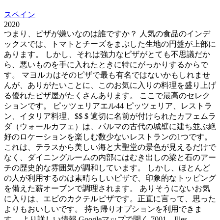
スペイン
2020
つまり、ピザが嫌いなのは誰ですか？ 人気の食品のインデ
ックスでは、トマトとチーズをまぶした生地の円盤が上部に
あります。 しかし、それは強力なピザがとても不思議だか
ら、悪いものを手に入れたときに特にがっかりするからで
す。 マヨルカはそのピザで最も有名ではないかもしれませ
んが、ありがたいことに、このお気に入りの料理を盛り上げ
る優れたピザ屋がたくさんあります。 ここで最高のセレク
ションです。 ピッツェリアエル44 ピッツェリア、レストラ
ン、イタリア料理、$$ $ 適切に名前が付けられたカフェムラ
ダ（ウォールカフェ）は、パルマの古代の城壁に建ち並ぶ絶
好のロケーションを楽しむ数少ないレストランの1つです。
これは、テラスから美しい海と大聖堂の景色が見えるだけで
なく、ダイニングルームの内部にはむき出しの梁と石のアー
チの歴史的な雰囲気が調和しています。 しかし、ほとんど
の人が利用するのは素晴らしいピザで、印象的なトッピング
を備えた薪オーブンで調理されます。 ありそうにないお気
に入りは、エビのカクテルピザです。正直に言って、思った
よりもおいしいです。 持ち帰りオプションを利用できま
す。 より詳しい情報 Googleマップで開く 7001、Illes