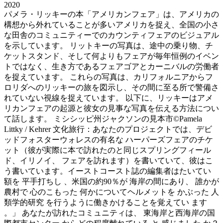
2020
パメラ・リッキーの本「アメリカンフェア」は、アメリカの
構想から外れていることが多いアメリカを捉え、全国の小さ
な田舎のコミュニティーでのカウンティフェアのビジュアル
を示しています。 リットキーの写真は、途中の乗り物、チ
ケットスタンド、そして何よりもフェアが毎年恒例のイベン
トではなく、生き方であるフェアゴアとカーニバルの労働者
を捉えています。 これらの写真は、カリフォルニアからフ
ロリダへのリッキーの旅を図示し、その間に至る所で警備さ
れていない視線を捉えています。 以下に、リッキーはアメ
リカンフェアの起源と彼女の見事な写真を伝える方法につい
て話します。 ミシシッピ州ジャクソンの見本市©Pamela
Littky / Kehrer 文化旅行：あなたのプロジェクトでは、デビ
ッドフォスターウォレスの有名な ハーパーズフェアのチケ
ット（彼が実際に本で訪れたのと同じスプリングフィール
ド、イリノイ、 フェアを訪れます）を書いていて、彼はこ
う書いています。イーストコースト誌の編集者はたいてい
額を 平手打ちし 、米国の約90％が 海岸の間にあり、 誰かが
農村で 心のこもった 何かについてヘルメットを かぶった 人
類学的研究 を行うように働きかけることを覚えてい ます
。」 あなたが訪れたコミュニティは、 東海岸と西海岸の国