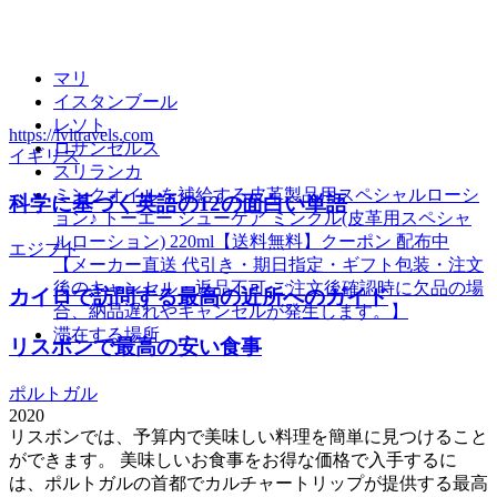
マリ
イスタンブール
レソト
https://lvltravels.com
ロサンゼルス
イギリス
スリランカ
ミンクオイルを補給する皮革製品用スペシャルローシ
科学に基づく英語の12の面白い単語
ョン♪ トーエー シューケア ミンクル(皮革用スペシャ
ルローション) 220ml【送料無料】クーポン 配布中
エジプト
【メーカー直送 代引き・期日指定・ギフト包装・注文
後のキャンセル・返品不可 ご注文後確認時に欠品の場
カイロで訪問する最高の近所へのガイド
合、納品遅れやキャンセルが発生します。】
滞在する場所
リスボンで最高の安い食事
ポルトガル
2020
リスボンでは、予算内で美味しい料理を簡単に見つけること
ができます。 美味しいお食事をお得な価格で入手するに
は、ポルトガルの首都でカルチャートリップが提供する最高