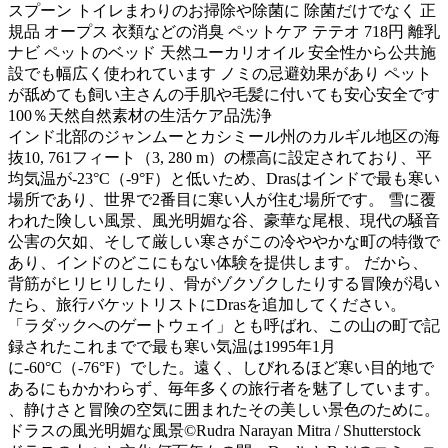
スプーン トイレまわりのお掃除や除菌に 除菌だけでなく 正
規品 オープス 衣類などの消臭 ペットケア テテオ 718円 離乳
ナビ ペットのベッド 天然ユーカリオイル 安全性から公共施
設でも幅広く使われています ノミの忌避効果があり ペット
が舐めても飼い主さんの手肌や毛髪に付いても安心安全です
100％天然自然素材の生活ケア品洗浄
インド北部のジャンムーとカシミール州のカルギル地区の海
抜10, 761フィート（3, 280 m）の標高に設定されており、平
均気温が-23°C（-9°F）と低いため、Drasはインドで最も寒い
場所であり、世界で2番目に寒い人が住む場所です。 雪に覆
われた険しい風景、風光明媚な谷、豪華な尾根、現代の騒音
公害の欠如、そして厳しい寒さがこの冷ややかな町の特徴で
あり、インドのどこにもない体験を提供します。 だから、
背筋がヒリヒリしたり、骨がゾクゾクしたりする冒険が渇い
たら、旅行バケットリストにDrasを追加してください。
「ラダックへのゲートウェイ」とも呼ばれ、この山の町で記
録されたこれまでで最も寒い気温は1995年1月
に-60°C（-76°F）でした。遠く、しびれるほど寒い目的地で
あるにもかかわらず、毎年多くの旅行者を魅了しています。
、静けさと冒険の空気に囲まれたその美しい景色のために。
ドラスの風光明媚な風景©Rudra Narayan Mitra / Shutterstock