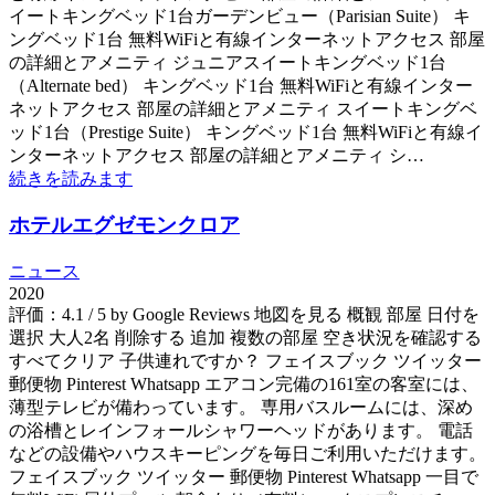
イートキングベッド1台ガーデンビュー（Parisian Suite） キ
ングベッド1台 無料WiFiと有線インターネットアクセス 部屋
の詳細とアメニティ ジュニアスイートキングベッド1台
（Alternate bed） キングベッド1台 無料WiFiと有線インター
ネットアクセス 部屋の詳細とアメニティ スイートキングベ
ッド1台（Prestige Suite） キングベッド1台 無料WiFiと有線イ
ンターネットアクセス 部屋の詳細とアメニティ シ…
続きを読みます
ホテルエグゼモンクロア
ニュース
2020
評価：4.1 / 5 by Google Reviews 地図を見る 概観 部屋 日付を
選択 大人2名 削除する 追加 複数の部屋 空き状況を確認する
すべてクリア 子供連れですか？ フェイスブック ツイッター
郵便物 Pinterest Whatsapp エアコン完備の161室の客室には、
薄型テレビが備わっています。 専用バスルームには、深め
の浴槽とレインフォールシャワーヘッドがあります。 電話
などの設備やハウスキーピングを毎日ご利用いただけます。
フェイスブック ツイッター 郵便物 Pinterest Whatsapp 一目で