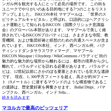
ンガル州を観光する人にとって必見の場所です。 この街を
ユニークでやりがいのある目的地にする7つのことをリスト
アップしました。 ISKCON本社 マヤプールは、「世界のス
ピリチュアルキャピタル」と呼ばれ、口語的にはヘアクリシ
ュナ運動として知られるISKCON（国際クリシュナ意識協
会）のグローバル本部があります。 マヤプールで美しく維
持されているISKCONプロパティには、さまざまな寺院、教
育機関、および集団祈祷と瞑想のための共通スペースが含ま
れています。 ISKCON本社、インド、西ベンガル州、バク
ティシッドダンタサラスワティマーグ、マヤプール
ISKCON Mayapur | ©Joydeep / WikiCommons バラディピ 街の
魅力的な魅力的な場所から離れるには、都市の境界から少し
離れて、バラルディピを訪れる必要があります。バラルディ
ピは、12世紀以前にさかのぼる要塞とされている壮大な遺跡
です。 現在、1, 300平方フィートを超え、高さが約30フィー
ト（9メートル）に達するマウンドのような構造物であるこ
の遺跡は、歴史愛好家を興奮させます。 Ballal Dhipi、バマ
ンプクル、西ベンガル、インド Srila…
続きを読みます
マヨルカで最高のピッツェリア