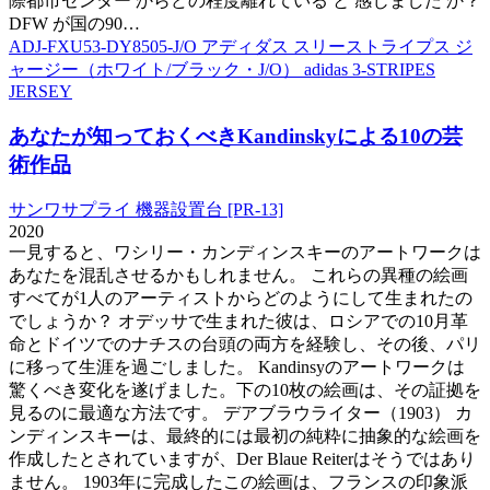
際都市センター からどの程度離れている と 感じました か？
DFW が国の90…
ADJ-FXU53-DY8505-J/O アディダス スリーストライプス ジ
ャージー（ホワイト/ブラック・J/O） adidas 3-STRIPES
JERSEY
あなたが知っておくべきKandinskyによる10の芸
術作品
サンワサプライ 機器設置台 [PR-13]
2020
一見すると、ワシリー・カンディンスキーのアートワークは
あなたを混乱させるかもしれません。 これらの異種の絵画
すべてが1人のアーティストからどのようにして生まれたの
でしょうか？ オデッサで生まれた彼は、ロシアでの10月革
命とドイツでのナチスの台頭の両方を経験し、その後、パリ
に移って生涯を過ごしました。 Kandinsyのアートワークは
驚くべき変化を遂げました。下の10枚の絵画は、その証拠を
見るのに最適な方法です。 デアブラウライター（1903） カ
ンディンスキーは、最終的には最初の純粋に抽象的な絵画を
作成したとされていますが、Der Blaue Reiterはそうではあり
ません。 1903年に完成したこの絵画は、フランスの印象派