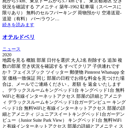
苑から5 km、東京ドームから5.7 kmです。 東京都港区 空き
状況を確認する アメニティ 築年-1962 駐車場（スペースに
限りあり） 無料のセルフパーキング 荷物預かり 空港送迎-
送迎（有料） バー/ラウン…
続きを読みます
オテルドベリ
ニュース
2020
地図を見る 概観 部屋 日付を選択 大人2名 削除する 追加 複
数の部屋 空き状況を確認する すべてクリア 子供連れです
か？ フェイスブック ツイッター 郵便物 Pinterest Whatsapp 全
室 価格一致保証 同じ 部屋の日程でお得な料金を見つけた場
合は、メールでご連絡ください 。差額 を 返金 いたします
。 デラックスルームキングベッド1台 キングベッド1台 無料
WiFiと有線インターネットアクセス 部屋の詳細とアメニテ
ィ デラックスルームキングベッド1台ガーデンビュー キング
ベッド1台 無料WiFiと有線インターネットアクセス 部屋の詳
細とアメニティ ジュニアスイートキングベッド1台ガーデン
ビュー（Junior Suite Park View） キングベッド1台 無料WiFi
と有線インターネットアクセス 部屋の詳細とアメニティ ス