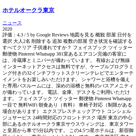
ホテルオークラ東京
ニュース
2020
評価：4.3 / 5 by Google Reviews 地図を見る 概観 部屋 日付を
選択 大人2名 削除する 追加 複数の部屋 空き状況を確認する
すべてクリア 子供連れですか？ フェイスブック ツイッター
郵便物 Pinterest Whatsapp 381室あるエアコン完備の客室に
は、冷蔵庫とミニバーが備わっています。 有線および無線
インターネットアクセスは無料ですが、ケーブルプログラミ
ング付きの32インチフラットスクリーンテレビでエンターテ
イメントをお楽しみいただけます。 シャワーと浴槽を備え
た専用バスルームには、深めの浴槽と無料のバスアメニティ
が備わっています。 電話、金庫、デスクをご利用いただけ
ます。 フェイスブック ツイッター 郵便物 Pinterest Whatsapp
一目で 無料WiFi 朝食あり（有料） 車椅子対応（制限がある
場合があります） エクスプレスチェックアウト コンシェル
ジュサービス 24時間対応のフロントデスク 場所 東京の中心
部にあるホテルオークラ東京サウスウィングは、東京タワー
と皇居から車で5分以内です。 この4.5つ星ホテルは、新宿御