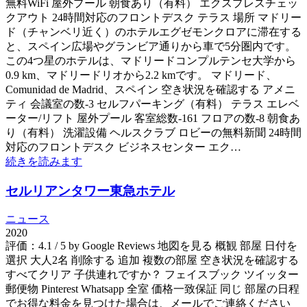
無料WiFi 屋外プール 朝食あり（有料） エクスプレスチェッ
クアウト 24時間対応のフロントデスク テラス 場所 マドリー
ド（チャンベリ近く）のホテルエグゼモンクロアに滞在する
と、スペイン広場やグランビア通りから車で5分圏内です。
この4つ星のホテルは、マドリードコンプルテンセ大学から
0.9 km、マドリードリオから2.2 kmです。 マドリード、
Comunidad de Madrid、スペイン 空き状況を確認する アメニ
ティ 会議室の数-3 セルフパーキング（有料） テラス エレベ
ーター/リフト 屋外プール 客室総数-161 フロアの数-8 朝食あ
り（有料） 洗濯設備 ヘルスクラブ ロビーの無料新聞 24時間
対応のフロントデスク ビジネスセンター エク…
続きを読みます
セルリアンタワー東急ホテル
ニュース
2020
評価：4.1 / 5 by Google Reviews 地図を見る 概観 部屋 日付を
選択 大人2名 削除する 追加 複数の部屋 空き状況を確認する
すべてクリア 子供連れですか？ フェイスブック ツイッター
郵便物 Pinterest Whatsapp 全室 価格一致保証 同じ 部屋の日程
でお得な料金を見つけた場合は、メールでご連絡ください