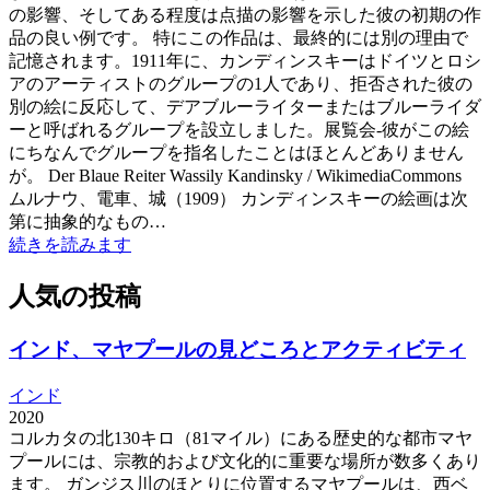
の影響、そしてある程度は点描の影響を示した彼の初期の作
品の良い例です。 特にこの作品は、最終的には別の理由で
記憶されます。1911年に、カンディンスキーはドイツとロシ
アのアーティストのグループの1人であり、拒否された彼の
別の絵に反応して、デアブルーライターまたはブルーライダ
ーと呼ばれるグループを設立しました。展覧会-彼がこの絵
にちなんでグループを指名したことはほとんどありません
が。 Der Blaue Reiter Wassily Kandinsky / WikimediaCommons
ムルナウ、電車、城（1909） カンディンスキーの絵画は次
第に抽象的なもの…
続きを読みます
人気の投稿
インド、マヤプールの見どころとアクティビティ
インド
2020
コルカタの北130キロ（81マイル）にある歴史的な都市マヤ
プールには、宗教的および文化的に重要な場所が数多くあり
ます。 ガンジス川のほとりに位置するマヤプールは、西ベ