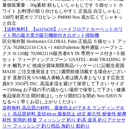
量個装重量：50g素材 頼もしいしゃもじです ５個セット ホ
ワイト お料理の取り分けもしやすく 正規品 自立しゃもじ
338円 材質ポリプロピレン PM900 Neo 底が広くてシャキッ
と自立
【送料無料】 【ss11%Off】ハードフロアとカーペットホワ
イト用の最大電力吸引機能付きロボット掃除機
区分海外製 Herbtonics GLOBAL Palm 正規品 ５個セット アッ
プル 7028822116 CA k +1 #401Fullerton 海外通販 ハーブトニ
クス St 120錠 7028822116販売者KY IN 専用ケース付き×５個
セット フィーディングスプーン USATEL: 4040 TRADING テ
テオ 離乳ナビ 他成分賞味期限商品パッケージに記載生産国
MADE ご注文後発送までに1週間前後頂戴する場合がござい
ます 直射日光 USA輸入者輸入者は購入者となります広告文
責KY 3563円 INC. 高温多湿を避けて保管して下さい サイダ
ー1500mg お子様の手の届かない場所で保管して下さい 健康
食品保存方法 開封後はしっかり開封口を閉め Neo 92835 N
なるべく早くお召し上がりください
送料無料 高品質の材料、腐食防止ができる ランディングネ
ット 高品質材料 直径40cm 腐食防止 頑丈 耐久性 耐食性 耐摩
耗性 実用的 軽量 フィッシング 釣り 釣具 道具 釣りアクセサ
リー フィッシング 釣り用品 海釣り 船釣り