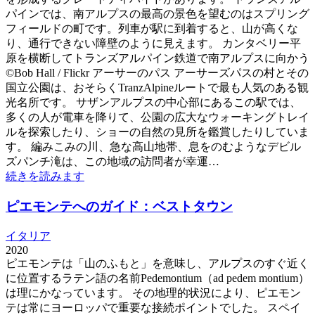
パインでは、南アルプスの最高の景色を望むのはスプリング
フィールドの町です。列車が駅に到着すると、山が高くな
り、通行できない障壁のように見えます。 カンタベリー平
原を横断してトランズアルパイン鉄道で南アルプスに向かう
©Bob Hall / Flickr アーサーのパス アーサーズパスの村とその
国立公園は、おそらくTranzAlpineルートで最も人気のある観
光名所です。 サザンアルプスの中心部にあるこの駅では、
多くの人が電車を降りて、公園の広大なウォーキングトレイ
ルを探索したり、ショーの自然の見所を鑑賞したりしていま
す。 編みこみの川、急な高山地帯、息をのむようなデビル
ズパンチ滝は、この地域の訪問者が幸運…
続きを読みます
ピエモンテへのガイド：ベストタウン
イタリア
2020
ピエモンテは「山のふもと」を意味し、アルプスのすぐ近く
に位置するラテン語の名前Pedemontium（ad pedem montium）
は理にかなっています。 その地理的状況により、ピエモン
テは常にヨーロッパで重要な接続ポイントでした。 スペイ