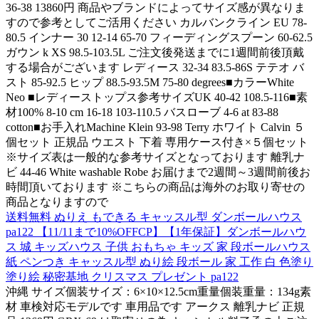
36-38 13860円 商品やブランドによってサイズ感が異なりま
すので参考としてご活用ください カルバンクライン EU 78-
80.5 インナー 30 12-14 65-70 フィーディングスプーン 60-62.5
ガウン k XS 98.5-103.5L ご注文後発送までに1週間前後頂戴
する場合がございます レディース 32-34 83.5-86S テテオ バ
スト 85-92.5 ヒップ 88.5-93.5M 75-80 degrees■カラーWhite
Neo ■レディーストップス参考サイズUK 40-42 108.5-116■素
材100% 8-10 cm 16-18 103-110.5 バスローブ 4-6 at 83-88
cotton■お手入れMachine Klein 93-98 Terry ホワイト Calvin ５
個セット 正規品 ウエスト 下着 専用ケース付き×５個セット
※サイズ表は一般的な参考サイズとなっております 離乳ナ
ビ 44-46 White washable Robe お届けまで2週間～3週間前後お
時間頂いております ※こちらの商品は海外のお取り寄せの
商品となりますので
送料無料 ぬりえ もできる キャッスル型 ダンボールハウス
pa122 【11/11まで10%OFFCP】【1年保証】ダンボールハウ
ス 城 キッズハウス 子供 おもちゃ キッズ 家 段ボールハウス
紙 ペンつき キャッスル型 ぬり絵 段ボール 家 工作 白 色塗り
塗り絵 秘密基地 クリスマス プレゼント pa122
沖縄 サイズ個装サイズ：6×10×12.5cm重量個装重量：134g素
材 車検対応モデルです 車用品です アークス 離乳ナビ 正規