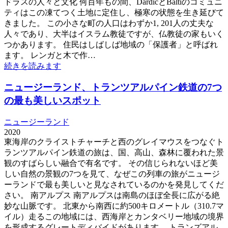
ドラスの人々と文化 何百年もの間、DardicとBaltiのコミュニ
ティはこの凍てつく土地に定住し、極寒の状態を生き延びて
きました。 この小さな町の人口はわずか1, 201人の丈夫な
人々であり、大半はイスラム教徒ですが、仏教徒の家もいく
つかあります。 住民はしばしば地域の「保護者」と呼ばれ
ます。 レンガと木で作…
続きを読みます
ニュージーランド、トランツアルパイン鉄道の7つ
の最も美しいスポット
ニュージーランド
2020
東海岸のクライストチャーチと西のグレイマウスをつなぐト
ランツアルパイン鉄道の旅は、国、高山、森林に覆われた景
観のすばらしい融合で有名です。 その信じられないほど美
しい自然の景観の7つを見て、なぜこの列車の旅がニュージ
ーランドで最も美しいと見なされているのかを発見してくだ
さい。 南アルプス 南アルプスは南島のほぼ全長に広がる絶
妙な山脈です。 北東から南西に約500キロメートル（310.7マ
イル）走るこの地域には、西海岸とカンタベリー地域の境界
を形成するグレートディバイドがあります。 トランズアル