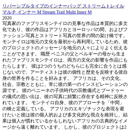
リバーシブルタイプのインナーバッグ ストリームトレイル
マルチ インナー M Stream Trail Multi Inner M
2020
写真家のファブリスモンテイロの見事な作品は本質的に多文
化であり、彼の作品はアフリカとヨーロッパの間、およびフ
ァッション写真とストリート写真の世界の間の架け橋です。
モンテイロは地元の文化を最初から再利用しているため、彼
のプロジェクトのメッセージを地元の人々によりよく伝える
ことができます。 職歴 ベニスの父とベルギーの母から生ま
れたファブリスモンテイロは、両方の文化の影響を作品にも
たらします。 彼は2つのうちのどちらにも完全に合うとは感
じないので、アーティストは彼の個性と歴史を反映する彼自
身の世界を作ることを好みます。 アフリカは、その文化、
社会、宗教とともに、常に彼の第一のインスピレーションの
源です。 彼のベニーネの子供時代の宗教儀式とブードゥー
の儀式の思い出は、彼の写真に頻繁に存在する精神に反映さ
れています。 モンテイロ自身、彼のアプローチを「中間」
の橋と定義している。 アフリカのエキゾチックな表現を避
けたいと彼は彼の個人的および多文化的な視点を維持し、結
果は個人が慣れているかもしれないアフリカの古典的なイメ
ージから遠く離れています。 しかし、彼のプロジェクトは2