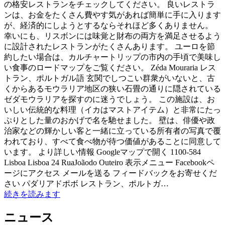
の格安レストランをチェックしてください。 良いレストラ
ンは、お金をたくさん費やす気があれば簡単に手に入ります
が、経済的にしようとするならそれほど多くありません。
幸いにも、リスボンには味覚と財布の両方を満足させるよう
に設計されたレストランがたくさんあります。 ユーロを節
約したい場合は、カルチャートリップの市内の手頃で美味し
い食事のロードマップをご覧ください。 Zéda Mouraria レス
トラン、ポルトガル語 玄関でしつこい群衆がいないと、古
くからあるモウラリア地区の狭い石畳の通りに隠されている
ゼダモウラリアを探すのに迷うでしょう。 この施設は、お
いしい伝統的な料理（イカはマストアイテム）と非常にたっ
ぷりとした量のおかげで名を馳せました。 壁は、俳優や政
治家などの輝かしい客と一緒に立っている所有者の写真で覆
われており、すべて食べ物が待つ価値があることに同意して
います。 より詳しい情報 Googleマップで開く 1100-584
Lisboa Lisboa 24 RuaJoãodo Outeiro 表示メニュー Facebookペ
ージにアクセス メールを送る フィードバックをお寄せくだ
さい パダリアドポボ レストラン、ポルトガ…
続きを読みます
ニュース