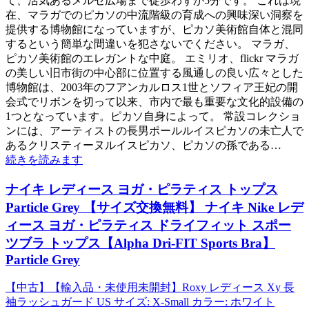
て、活気あるメルセ広場まで徒歩わずか5分です。 これは現
在、マラガでのピカソの中流階級の育成への興味深い洞察を
提供する博物館になっていますが、ピカソ美術館自体と混同
するという簡単な間違いを犯さないでください。 マラガ、
ピカソ美術館のエレガントな中庭。 エミリオ、flickr マラガ
の美しい旧市街の中心部に位置する風通しの良い広々とした
博物館は、2003年のフアンカルロス1世とソフィア王妃の開
会式でリボンを切って以来、市内で最も重要な文化的設備の
1つとなっています。ピカソ自身によって。 常設コレクショ
ンには、アーティストの長男ポールルイスピカソの未亡人で
あるクリスティーヌルイスピカソ、ピカソの孫である…
続きを読みます
ナイキ レディース ヨガ・ピラティス トップス
Particle Grey 【サイズ交換無料】 ナイキ Nike レデ
ィース ヨガ・ピラティス ドライフィット スポー
ツブラ トップス【Alpha Dri-FIT Sports Bra】
Particle Grey
【中古】【輸入品・未使用未開封】Roxy レディース Xy 長
袖ラッシュガード US サイズ: X-Small カラー: ホワイト