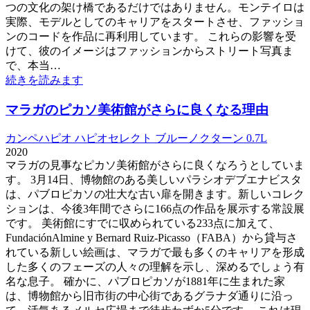
つの文化の架け橋であるだけではありません。モンテイロは
実際、モデルとしてのキャリアをスタートさせ、ファッショ
ンのコードを作品に再利用しています。 これらの影響を受
けて、彼のイメージはファッションからストリート写真ま
で、本当…
続きを読みます
マラガのピカソ美術館がさらに良くなる理由
カンペハピオ ハピオセレクト ブルーノクターン 0.7L
2020
マラガの見事なピカソ美術館がさらに良くなろうとしていま
す。 3月14日、博物館のある美しいパラシオデブエナビスタ
は、パブロピカソの壮大な古い扉を開きます。新しいコレク
ションは、今後3年間でさらに166点の作品を展示する常設展
です。 美術館にすでに収められている233点に加えて、
FundaciónAlmine y Bernard Ruiz-Picasso（FABA​​）から貸与さ
れている新しい絵画は、マラガで最も多くのキャリアを形成
した多くのフェーズの人々の理解を示し、深めるでしょう有
名な息子。 確かに、パブロピカソが1881年に生まれた家
は、博物館から旧市街の中心街であるグラナダ通りに沿っ