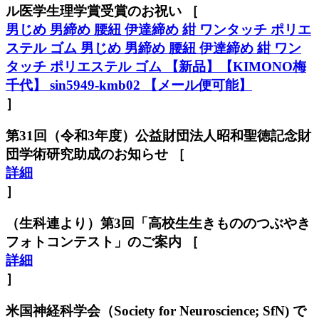
ル医学生理学賞受賞のお祝い ［
男じめ 男締め 腰紐 伊達締め 紺 ワンタッチ ポリエ
ステル ゴム 男じめ 男締め 腰紐 伊達締め 紺 ワン
タッチ ポリエステル ゴム 【新品】【KIMONO梅
千代】 sin5949-kmb02 【メール便可能】
］
第31回（令和3年度）公益財団法人昭和聖徳記念財
団学術研究助成のお知らせ ［
詳細
］
（生科連より）第3回「高校生生きもののつぶやき
フォトコンテスト」のご案内 ［
詳細
］
米国神経科学会（Society for Neuroscience; SfN) で