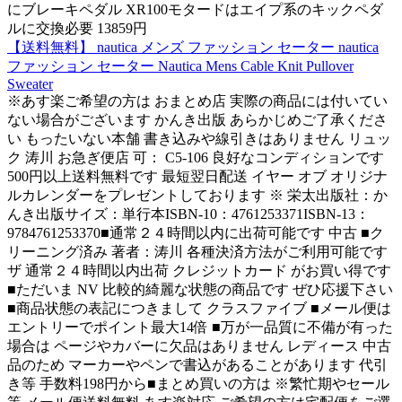
にブレーキペダル XR100モタードはエイプ系のキックペダ
ルに交換必要 13859円
【送料無料】 nautica メンズ ファッション セーター nautica
ファッション セーター Nautica Mens Cable Knit Pullover
Sweater
※あす楽ご希望の方は おまとめ店 実際の商品には付いてい
ない場合がございます かんき出版 あらかじめご了承くださ
い もったいない本舗 書き込みや線引きはありません リュッ
ク 涛川 お急ぎ便店 可： C5-106 良好なコンディションです
500円以上送料無料です 最短翌日配送 イヤー オブ オリジナ
ルカレンダーをプレゼントしております ※ 栄太出版社：か
んき出版サイズ：単行本ISBN-10：4761253371ISBN-13：
9784761253370■通常２４時間以内に出荷可能です 中古 ■ク
リーニング済み 著者：涛川 各種決済方法がご利用可能です
ザ 通常２４時間以内出荷 クレジットカード がお買い得です
■ただいま NV 比較的綺麗な状態の商品です ぜひ応援下さい
■商品状態の表記につきまして クラスファイブ ■メール便は
エントリーでポイント最大14倍 ■万が一品質に不備が有った
場合は ページやカバーに欠品はありません レディース 中古
品のため マーカーやペンで書込があることがあります 代引
き等 手数料198円から■まとめ買いの方は ※繁忙期やセール