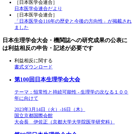
［日本医学会連合］
日本医学会連合だより
［日本医学会連合］
「日本医学会116年の歴史と今後の方向性」
が掲載され
ました
日本生理学会大会・機関誌への研究成果の公表に
は利益相反の申告・記述が必要です
利益相反に関する
書式ダウンロード
第100回日本生理学会大会
テーマ：恒常性と持続可能性 - 生理学の次なる１００
年に向けて
2023年3月14日（火）-16日（木）
国立京都国際会館
大会長 伊佐正（京都大学大学院医学研究科）