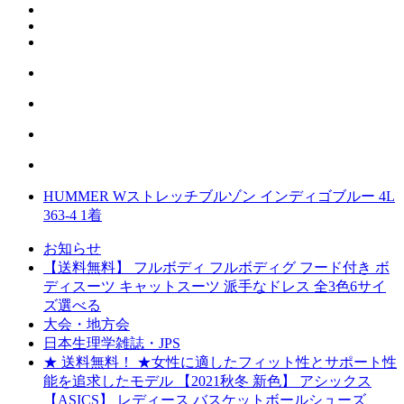
HUMMER Wストレッチブルゾン インディゴブルー 4L
363-4 1着
お知らせ
【送料無料】 フルボディ フルボディグ フード付き ボ
ディスーツ キャットスーツ 派手なドレス 全3色6サイ
ズ選べる
大会・地方会
日本生理学雑誌・JPS
★ 送料無料！ ★女性に適したフィット性とサポート性
能を追求したモデル 【2021秋冬 新色】 アシックス
【ASICS】 レディース バスケットボールシューズ