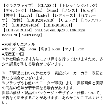
【クラスファイブ】【CLASS-5】【トレッキングバッグ】
【デイバッグ】【Men's】【Mens】【メンズ】【めんず】
【男性】【Lady's】【Ladys】【レディース】【れでぃー
す】【女性】【LBHP20190919】【リュック】【バックパッ
ク】【LBHP20191024】【LBHP20191031】
【LBHP20191114】 oriLBp20 oriLBp20 0513lb10cpn
lbpoi0620【lb200930bag】
●素材:ポリエステル
●サイズ:【幅】34cm 【高さ】65cm 【マチ】17cm
●原産国:中国
※弊社独自の採寸方法により採寸を行っておりますため、多
少の誤差が生じる場合がございます。
※一部商品において弊社カラー表記がメーカーカラー表記と
異なる場合がございます。
※ブラウザやお使いのモニター環境により、掲載画像と実際
の商品の色味が若干異なる場合があります。
掲載の価格・製品のパッケージ・デザイン・仕様について、
予告なく変更することがあります。あらかじめご了承くださ
い。