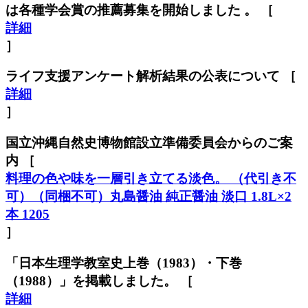
は各種学会賞の推薦募集を開始しました 。 ［
詳細
］
ライフ支援アンケート解析結果の公表について ［
詳細
］
国立沖縄自然史博物館設立準備委員会からのご案
内 ［
料理の色や味を一層引き立てる淡色。 （代引き不
可）（同梱不可）丸島醤油 純正醤油 淡口 1.8L×2
本 1205
］
「日本生理学教室史上巻（1983）・下巻
（1988）」を掲載しました。 ［
詳細