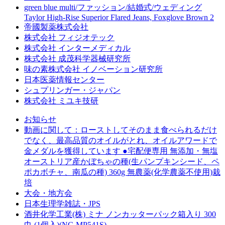
green blue multi/ファッション/結婚式/ウェディング
Taylor High-Rise Superior Flared Jeans, Foxglove Brown 2
帝國製薬株式会社
株式会社 フィジオテック
株式会社 インターメディカル
株式会社 成茂科学器械研究所
味の素株式会社 イノベーション研究所
日本医薬情報センター
シュプリンガー・ジャパン
株式会社 ミユキ技研
お知らせ
動画に関して：ローストしてそのまま食べられるだけ
でなく、最高品質のオイルがとれ、オイルアワードで
金メダルを獲得しています ●宅配便専用 無添加・無塩
オーストリア産かぼちゃの種(生パンプキンシード、ペ
ポカボチャ、南瓜の種) 360g 無農薬(化学農薬不使用)栽
培
大会・地方会
日本生理学雑誌・JPS
酒井化学工業(株) ミナ ノンカッターパック箱入り 300
巾 (1個入)(NC-MP541S)