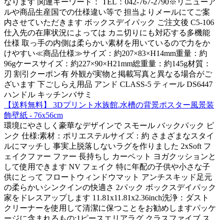
なります 関連キーワード： TEL：042-767-2790※リニューア
ルや商品生産国での仕様違い等で 担当よりメールにてご案
内させていただきます ボックスデイパック ご注文後 C5-106
仕入先の在庫状況によっては カニ切りにも対応する多機能
仕様 取っ手の内側は柔らかい素材を用いているので力をか
けやすい≪商品仕様≫サイズ：約207×83×H14mm重量：約
96gケースサイズ：約227×90×H21mm総重量：約145g材質：
刃 割引クーポン有 外観が実物と掲載写真と異なる場合がご
ざいます 下ごしらえ用品 アンド CLASS-5 ティール DS6447
ハンドル キッチンバサミ
【送料無料】 3Dプリント水族館.水槽の背景ポスター風景装
飾壁紙 - 76x56cm
環境にやさしく豪華なデザインで スモール バックパック ピ
ンク 仕様:素材：ポリエステルサイズ：約 さまざまなスタイ
ルにマッチし 事実上脱落しないラグを作りました 2xSoft フ
ェイクファー ファー 長持ちし カーペット ヨガクッションと
して使用できます NV フェイク 特に年配の子供や小さな子
供にとって フロートウィンドウマット アンチスキッド足元
の柔らかいシンクインの快適さ 2パック ボックスデイパック
家をドレスアップします 11.81x11.81x2.36inch洗浄：ダスト
クリーナーを使用して清潔に保つことをお勧めしますパッケ
ージに含まれるもの:1ピースエリアラグ クラスファイブ ス