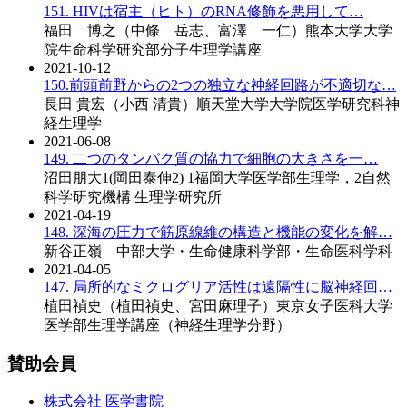
151. HIVは宿主（ヒト）のRNA修飾を悪用して…
福田 博之（中條 岳志、富澤 一仁）熊本大学大学
院生命科学研究部分子生理学講座
2021-10-12
150.前頭前野からの2つの独立な神経回路が不適切な…
長田 貴宏（小西 清貴）順天堂大学大学院医学研究科神
経生理学
2021-06-08
149. 二つのタンパク質の協力で細胞の大きさを一…
沼田朋大1(岡田泰伸2) 1福岡大学医学部生理学，2自然
科学研究機構 生理学研究所
2021-04-19
148. 深海の圧力で筋原線維の構造と機能の変化を解…
新谷正嶺 中部大学・生命健康科学部・生命医科学科
2021-04-05
147. 局所的なミクログリア活性は遠隔性に脳神経回…
植田禎史（植田禎史、宮田麻理子）東京女子医科大学
医学部生理学講座（神経生理学分野）
賛助会員
株式会社 医学書院