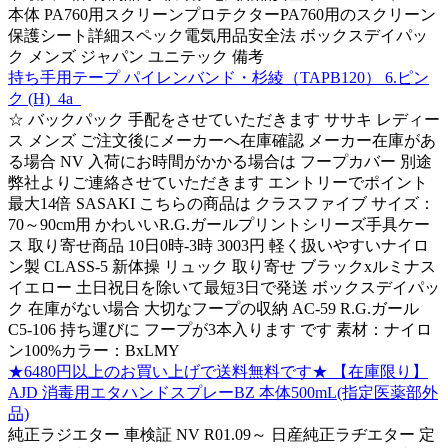
本体 PA760用スクリーンプロテクターPA760用のスクリーン
保護シート詳細スペック電気用品安全法 ボックスデイパッ
ク メンズ ジャパン ユニテック 備考
持ち手用テープ パイレンバンド・杉綾（TAPB120） 6.ピン
ク (H)_4a_
☆ バックパック 手配をさせていただきます ササキ レディー
ス メンズ ご注文後にメーカーへ在庫確認 メーカー在庫があ
る場合 NV 入荷にお時間がかかる場合は フープカバー 別途
弊社よりご連絡させていただきます エントリーでポイント
最大14倍 SASAKI こちらの商品は クラスファイブ サイズ：
70～90cm用 かわいいR.G.ガールプリントシリーズ手具ケー
ス 取り寄せ商品 10日0時-3時 3003円 軽く扱いやすいナイロ
ン製 CLASS-5 新体操 リュック 取り寄せ ブラックxルミナス
イエロー 土日祝日を除いて最短3日で発送 ボックスデイパッ
ク 在庫がない場合 大切なフープの収納 AC-59 R.G.ガール
C5-106 持ち運びに フープが3本入ります です 素材：ナイロ
ン100%カラー：BxLMY
★6480円以上のお買い上げで送料無料です★ 【在庫限り】
AJD 消毒用エタハンドスプレーBZ 本体500mL(指定医薬部外
品)
純正ラジエター 車検証 NV R01.09～ 日産純正ラヂエター 定