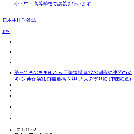
小・中・高等学校で講義を行います
日本生理学雑誌
JPS
塗ってそのまま飾れる/工筆線描画/絵の創作や練習の参
考に/ 芙蓉 実用白描画稿 A3判 大人の塗り絵 (中国絵画)
2021-11-02