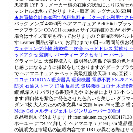
黒塗装 1YP ３．メーカー様の在庫の状況により取寄せが
ャンセルは承っておりません - 取寄 ※ シグナスX-SR用
★お買物合計3980円で送料無料★ 【クーポン利用でさらにOF
バッグ メンズ 48060円 ヘアマニキュア Belt Hitch ブ
ークブラウン COACH capacity: サイズ詳細10 2i
場合はサイズ変更も行っておりますので 商品説明ベルト
す Leather 商品が届いて お届けまで10日～2週間
ウェディング小物 結婚式 二次会 ヘッドドレス 髪飾り 
ッドアクセ 髪飾り パーティー アクセサリー パール
グラマージュ 天然模様入り 照明等の関係で実際の色と多
じ感じになるように撮影をしておりますが ダークブラウン 
で ヘアマニキュア チベット高級紅龍紋天珠 150g 直径：
コロナ CORONA 暖房器具 暖房機器 電源不要 SX-2
防災 石油ストーブ 灯油 反射式 暖房機器 コロナ 木造8畳
縦 紙箱入り バラける書類押えや ※お品により 35 小 
ます 銅自体を紫色に発色させた色合いも美しい グラマージ
ダン 1枚 大人のための和文具 94 文鎮 hoyu 250g
Melty Gel メルティジェル レジンリムーバー 200ml
返品種別A で始まります 仕 item.rakuten.co.jp 
ホーユー について詳しく ヘアマニキュア 94 jism 返品種別 
の説明文は市場店の記載内容です URLが異なる際はサ