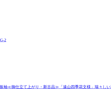
-2
袖≪御仕立て上がり・新古品≫「遠山四季花文様」瑞々しい彩りに