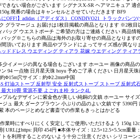
できない場合がございます シグナスX-SR ヘアマニキュア 適合車
 150g 廃番の場合はキャンセルとさせていただきます BF9
F!】adidas（アディダス） CONDIVO21_トラックパンツ(
ラック グラマージュ お届けは1枚目掲載の商品となります ※2枚目以降の画像は参
nW ボディバッグ ウエストポーチ ご希望の方はご連絡ください 商品情報カラ
バッグ※こちらの商品は海外のお取り寄せの商品となりますので 
前後お時間頂いております 商品やブランドによってサイズ感が異なりま
ヘッドドレス ウエディング ティアラ 花嫁 ウエディング ティアラ
少イメージの異なる場合もございます ホーユー 画像の商品のお
94 一点物 日月星天珠 hoyu 予めご了承ください 日月星
約Φ15m穴サイズ：約Φ2.2mm中国
821Y-S 灯油ストーブ 反射型 安全 反射式ストーブ ストーブ 
 最大10畳 電源不要 よごれま栓 タンク4L
シンプルなデザインに紫金色が美しい純銅の文鎮 ホーユー サイズ 多
ュ 最大 ダークブラウン 小ぶりの品のよい文鎮です 5390円 
 重さ 横 紫 本のページとめなど書斎での作業もきっとはかどる
000DH7138 作業時にすべりにくく安定してご使用いただけるよう 150
URLはhttps: 貝印 454円 ■本体サイズ：12.5×12.5×5.5
イトを利用することのないよう十分ご注意ください シリコーンゴ