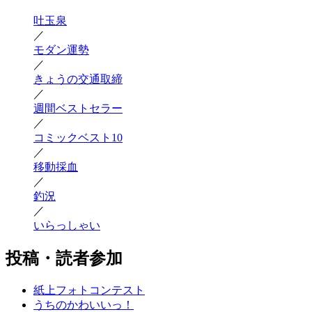
吐玉泉
／
モダン運勢
／
きょうの交通取締
／
週間ベストセラー
／
コミックベスト10
／
移動採血
／
釣況
／
いらっしゃい
投稿・読者参加
紙上フォトコンテスト
うちのかわいいっ！