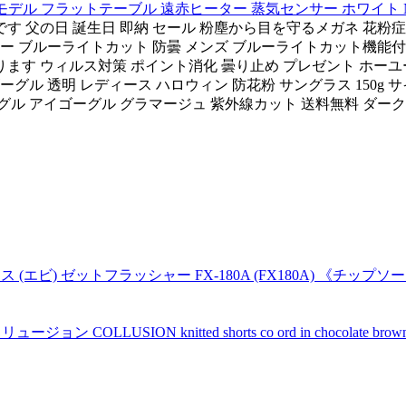
デル フラットテーブル 遠赤ヒーター 蒸気センサー ホワイト NE-
す 父の日 誕生日 即納 セール 粉塵から目を守るメガネ 花粉
ブルー ブルーライトカット 防曇 メンズ ブルーライトカット機能
す ウィルス対策 ポイント消化 曇り止め プレゼント ホーユー 
ーグル 透明 レディース ハロウィン 防花粉 サングラス 150
 アイゴーグル グラマージュ 紫外線カット 送料無料 ダークブラウ
ビ) ゼットフラッシャー FX-180A (FX180A) 《チップソ
ョン COLLUSION knitted shorts co ord in chocolate b