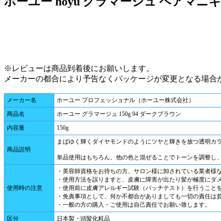
ホーユー hoyu グラマージュ ヘアマニ
※レビューは商品到着後にお願いします。
メーカーの都合により予告なくパッケージが変更となる場合
メーカー名
ホーユー プロフェッショナル（ホーユー株式会社）
商品名
ホーユー グラマージュ 150g 94 ダークブラウン
内容量
150g
まばゆく輝くダイヤモンドのようにツヤと輝きを放つ透明カ
商品説明
単品使用はもちろん、他の色と混ぜることでトーンを調整し
・美容師資格をお待ちの方、サロン様に卸されている業者様
・使用方法を誤りますと、皮膚に障害が出たり髪が極度にダ
使用時の注意
・使用前に皮膚アレルギー試験（パッチテスト）を行うこと
・免責事項として、何か不都合がありましても一切の責任は
・一般の方の購入・ご使用は自己責任でお願い致します。
区分
日本製・頭髪化粧品