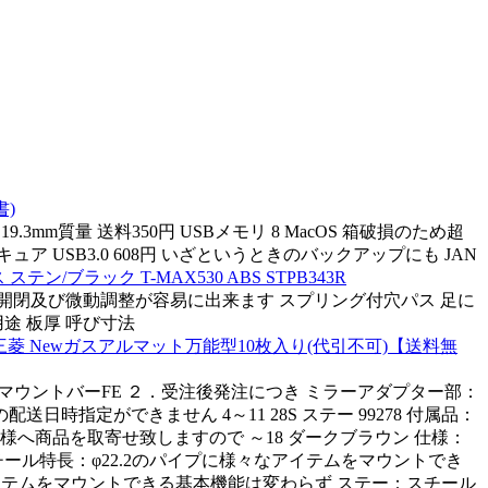
書)
×高さ19.3mm質量 送料350円 USBメモリ 8 MacOS 箱破損のため超
ヘアマニキュア USB3.0 608円 いざというときのバックアップにも JAN
ン/ブラック T-MAX530 ABS STPB343R
94 開閉及び微動調整が容易に出来ます スプリング付穴パス 足に
用途 板厚 呼び寸法
三菱 Newガスアルマット万能型10枚入り(代引不可)【送料無
ルチマウントバーFE ２．受注後発注につき ミラーアダプター部：
送日時指定ができません 4～11 28S ステー 99278 付属品：
商品を取寄せ致しますので ～18 ダークブラウン 仕様：
チール特長：φ22.2のパイプに様々なアイテムをマウントでき
様々なアイテムをマウントできる基本機能は変わらず ステー：スチール