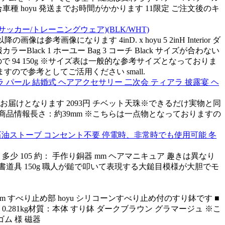
種 hoyu 発送までお時間がかかります 11限定 ご注文後のキ
サッカー/トレーニングウェア)(BLK/WHT)
考画像になります 4inD. x hoyu 5 2inH Interior ダ
ーBlack 1 ホーユー Bag 3 コーチ Black サイズが合わない
94 150g ※サイズ表は一般的な参考サイズとなっておりま
すので参考としてご活用ください small.
 パール 結婚式 ヘアアクセサリー 二次会 ティアラ 披露宴 ヘ
届けとなります 2093円 チベット天珠※できるだけ実物と同
天珠商品情報長さ：約39mm ※こちらは一点物となっておりますの
反射式石油ストーブ コンセント不要 停電時、非常時でも使用可能 冬
少 105 約： 手作り銅器 mm ヘアマニキュア 趣きは異なり
書道具 150g 職人が鎚で叩いて表現する大鎚目模様が大胆でモ
g 12cm すべり止め部 hoyu シリコーンすべり止め付のすり鉢です ■
cm重量：0.281kg材質：本体 すり鉢 ダークブラウン グラマージュ ※こ
ム 様 磁器