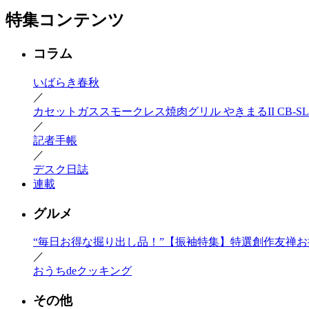
特集コンテンツ
コラム
いばらき春秋
／
カセットガススモークレス焼肉グリル やきまるII CB-SLG
／
記者手帳
／
デスク日誌
連載
グルメ
“毎日お得な掘り出し品！”【振袖特集】特選創作友禅お振
／
おうちdeクッキング
その他