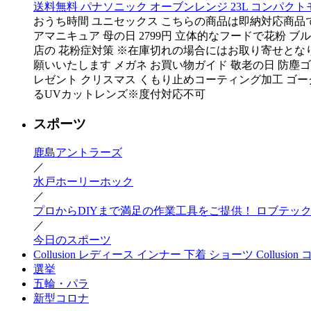
送料無料 パナソニック オーブンレンジ 23L コンパクトモ
おうち時間 ユニセックス こちらの商品は即納対応商品で
アマニキュア 母の日 2799円 立体的なフードで花粉 
店の 花粉症対策 ※在庫切れの場合にはお取り寄せとなりま
願いいたします メガネ お買い物ガイド 敬老の日 防塵ゴ
レゼント クリスマス くもり止めコーティング加工 ゴーグル
るUVカットレンズ※度付対応不可
スポーツ
鹿島アントラーズ
／
水戸ホーリーホック
／
プロからDIYまで満足の作業工具をご提供！ ロブテックス (エ
／
今日のスポーツ
Collusion レディース インナー 下着 ショーツ Collusion コリュージ
選挙
五輪・パラ
新型コロナ