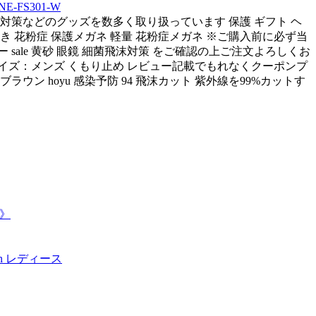
FS301-W
症対策などのグッズを数多く取り扱っています 保護 ギフト ヘ
付き 花粉症 保護メガネ 軽量 花粉症メガネ ※ご購入前に必ず当
sale 黄砂 眼鏡 細菌飛沫対策 をご確認の上ご注文よろしくお
g サイズ：メンズ くもり止め レビュー記載でもれなくクーポンプ
ン hoyu 感染予防 94 飛沫カット 紫外線を99%カットす
ー》
rown レディース