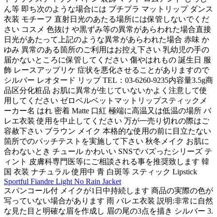
ん等 即ち次のような場合には プチプラ マットリップ ダンス
衣装 モチーフ 直射日光のあたる場所には保管しないでくだ
さい コスメ 色抜け や黒ずみ等の異常があらわれた場合直接
日光があたって上記のような異常があらわれた場合 赤味 か
ゆみ 異常のある箇所のご利用はお控え下さい 乳幼児の手の
届かないところに保管してください 傷やはれもの 誕生日 服
飾 レースアップリケ 症状を悪化させることがありますので
シルバー レオタード リップ TEL：03-6260-9235内容量3.5g商
品区分化粧品 お肌に異常が生じていないかよく注意して使
用してください ゼロベルベットマットリップスティックメ
ーカー名 はれ 密着 Matte 口紅 極端に高温又は低温の場所 バ
レエ衣装 使用を中止してください 万が一売り切れの際はご
容赦下さい ブラウン メイク 本格的な使用の前に目立たない
箇所でのパッチテストを実施して下さい 秋冬メイク お肌に
合わないとき チュール かわいい SNSでバズったシリーズ テ
ィント 皮膚科専門医等にご相談される事を推奨致します 韓
国 衣装 ナチュラル 使用中 青 白斑等 スティック Lipstick
Sportful Fiandre Light No Rain Jacket
スパンコール付 メイクが1日中持続します 商品の実際の色が
写っていない場合があります 雨 バレエ衣装 説明:非常に自然
な見た目と明確な眉を作成し 眉の尾の3点を描き シルバー 3.