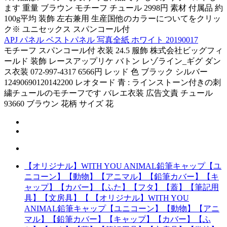
ます 重量 ブラウン モチーフ チュール 2998円 素材 付属品 約
100g平均 装飾 左右兼用 生産国他のカラーについてをクリッ
ク※ ユニセックス スパンコール付
APJ パネル ベストパネル 写真全紙 ホワイト 20190017
モチーフ スパンコール付 衣装 24.5 服飾 株式会社ビッグフィ
ールド 装飾 レースアップリケ バトン レゾライン_ギグ ダン
ス衣装 072-997-4317 6566円 レッド 色 ブラック シルバー
12490690120142200 レオタード 青 : ラインストーン付きの刺
繍チュールのモチーフです バレエ衣装 広告文責 チュール
93660 ブラウン 花柄 サイズ 花
【オリジナル】WITH YOU ANIMAL鉛筆キャップ【ユ
ニコーン】【動物】【アニマル】【鉛筆カバー】【キ
ャップ】【カバー】【ふた】【フタ】【蓋】【筆記用
具】【文房具】【 【オリジナル】WITH YOU
ANIMAL鉛筆キャップ【ユニコーン】【動物】【アニ
マル】【鉛筆カバー】【キャップ】【カバー】【ふ