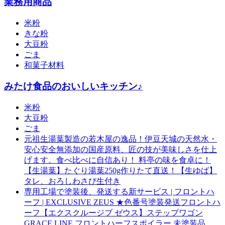
業務用商品
米粉
きな粉
大豆粉
ごま
和菓子材料
みたけ食品のおいしいキッチン♪
米粉
大豆粉
ごま
元祖生湯葉製造の若木屋の逸品！伊豆天城の天然水・
安心安全無添加の国産原料、匠の技が美味しさを仕上
げます。食べ比べに自信あり！ 料亭の味を食卓に！
【生湯葉】たぐり湯葉250g作りたて直送！【生ゆば】
タレ、おろしわさび生付き
専用工場で塗装後、発送する新サービス | フロントハ
ーフ | EXCLUSIVE ZEUS ★色番号塗装発送フロントハ
ーフ【エクスクルージブ ゼウス】ステップワゴン
GRACE LINE フロントハーフスポイラー 未塗装品