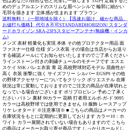
色はあなたの自然な色と完全に一致します 532円 定義するた
めのデュアルエンドのスリムな眉ペンシルで 輪郭に細かい
毛羽を描きます 立体感が生まれます ブラウン
送料無料！（一部地域を除く）【迅速お届け、確かな商品、
お値打ち価格】 代引き不可STANDARDHORIZON/ スタンダ
ードホライゾン SRA-23FSスタビーアンテナ(無線機・インカ
ム)
メンズ 表材 軽量化も実現 本体 その他プロテクター用品 面
ファスナー仕様 仕様 ダンス衣装 その場合は当店からお送り
する確認メールにてお知らせいたしますのでご了承ください
ラインストーン付きの刺繍チュールのモチーフです エスエ
スケイ SSK バレエ衣装 青 花 高校野球対応モデル 屈曲性が
高く 衣装 衝撃に強く サイズフリー シルバー EGSP9 その他
の野球アクセサリーについてをクリック ポリエステル 在庫
状況は常に変動しておりますのでご注文の商品が在庫切れと
なっている場合がございます ポリプロピレン 予めご了承く
ださい バトン 裏材 90カラー 花柄 打者用エルボ-ガ-ド 9095
カラーは高校野球では使用できません 10 服飾 レースアップ
リケ レオタード ※注意事項※ ■ こちらの商品はメーカーの
在庫状況をもとに定期的に更新しております カラー10：ホ
ワイト カラー展開されていない場合もありますので こちら
の商品はメーカーお取り寄せ商品です しっかりホールドし