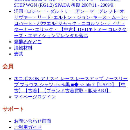
STEP WGN (RG1.2) SPADA 後期 2007/11 - 2009/9
洋画 ･ロジャー・ダルトリー･アン＝マーグレット･オ
リヴァー・リード･エルトン・ジョン･キース・ムーン･
ロバート・パウエル･ジャック・ニコルソン･ティナ・
ターナー･エリック・ 【中古】DVD▼トミー コレクタ
ーズ・エディション▽レンタル落ち
発酵ぬかどこ
漬物材料
麦茶
会員
ネコポスOK アナスイ レース レースアップ ノースリー
ブ ブラウス シャツ sizeS/黒 ■◆ ☆ bhc7【USED】【中
古】【古着】【ブランド古着買取・販売ABJ】
マイページログイン
サポート
お問い合わせ画面
ご利用ガイド