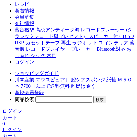
レシピ
新着情報
会員募集
会社情報
蓄音機型 高級アンティーク調 レコードプレーヤー (ク
ラシックレコード盤プレゼント) - スピーカー付 CD SD
USB カセットテープ 再生 ラジオ レトロ インテリア 蓄
音機 レコードプレイヤー プレーヤー Bluetooth対応 お
しゃれ シック 木目
ログイン
ショッピングガイド
川本産業 マウスピュア 口腔ケアスポンジ 紙軸 Ｍ５０
本 7700円以上で送料無料 離島は除く
新規会員登録
商品検索
ログイン
カート
0
ログイン
カート