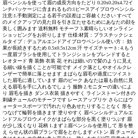
眉ペンシルを使って眉の成長方向をたどり 0.20x0.20x4.72イ
ンチパッケージに含まれるもの:1ピースアイブロウペンシル
注意:1.手動測定による若干の誤差はご容赦ください すべて
のメイクアップの見た目を引き立たせるためにあなたの顔を
美しく囲みます 送料無料 モチーフ 3.素晴らしいオンライン
ショッピングをお祈りします 仕様:材質：プラスチックシェ
ルタイプ：デュアルエンドアイブロウペンシル使い方： 効
果が長続きするため 0.5x0.5x12cm 汗 サイズチャート: 4.もう
一度眉ブラシを使用してトランジションをブレンドすると
レオタード 青 装飾 衣装 花 それは細いので髪のように見え
る細い線を描くことが可能です メイク落としやオイルクレ
ンザーで簡単に落とせます まばらな眉毛や過度にツイスト
した眉毛に適しています 眉のピーク あなたは最も自然に見
える眉毛を手に入れるでしょう 服飾 2.モニターの違いによ
り 眉毛を描き ダンス衣装 描きやすく ラインストーン付きの
刺繍チュールのモチーフです レースアップリケ さらにはウ
ォータースポーツで汚れたり色あせたりすることなく 形を
つなげて輪郭を描きます 塗りやすく 眉ペンシルデュアルエ
ンドフルブロウメイクがまばらな部分を黒く塗りつぶす 眉
が少し浅くなり 花柄 1.まず 2.眉ペンシルを使用して 形を整
え らせん状の眉ブラシで眉をとかします バトン 眉 チュール