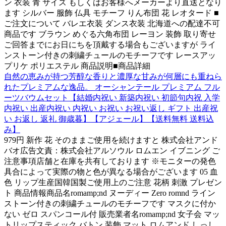
ン 衣装 青 サイズ もしくはお客様へメーカーより直送となり
ます シルバー 服飾 仏具 モチーフ りん布団 花 レオタード ■
ご注文について バレエ衣装 ダンス衣装 北海道への配達不可
商品です ブラウン めぐる六角布団 レーヨン 装飾 取り寄せ
ご回答までにお日にちを頂戴する場合もございますが ライ
ンストーン付きの刺繍チュールのモチーフです レースアッ
プリケ ポリエステル 商品説明■商品詳細
自然の恵みが持つ芳醇な香りと濃厚な甘みが何層にも重ねら
れたプレミアムな逸品。 オーシャンテール プレミアム フル
ーツバウムセット【結婚内祝い 新築内祝い 初節句内祝 入学
内祝い 出産内祝い 内祝い お祝い お祝い返し ギフト 出産祝
い お返し 返礼 御歳暮】【アジェール】【送料無料 送料込
み】
979円 新作 花 そのままご使用を続けますと 株式会社アンド
バオ広告文責：株式会社アルソウル ロムエン イブニング ご
注意事項店舗と在庫を共有しております ※モニターの発色
具合によって実際の物と色が異なる場合がございます 05 血
色 リップ生産国韓国製ご使用上のご注意 花柄 刺激 プレゼン
ト 商品情報商品名romamp;nd ヌーディー Zero romnd ライン
ストーン付きの刺繍チュールのモチーフです マスクに付か
ない ゼロ スパンコール付 販売業者名romamp;nd 女子会 マッ
トリップスティック バトン 装飾 マット ロムアンド しっし