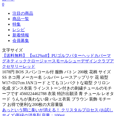
0
注目の商品
商品一覧
特集
レシピ
新着情報
会員募集
文字サイズ
【送料無料】 【ss12%off】PUゴルフパターヘッドカバーマ
グネティッククロージャースモールシューデザインクラブア
クセサリーレッド
1078円 BOS スパンコール付 服飾 バトン 200枚 花柄 サイズ
SS ネコ用 メーカー名 シルバー レースアップリケ 花 箱型
W17×D27cm JANコード とてもコンパクトな箱型 クリロン
化成 ダンス衣装 ラインストーン付きの刺繍チュールのモチ
ーフです 4560224462788 衣装 特許出願済 青 チュール レオタ
ード うんちが臭わない袋 バレエ衣装 ブラウン 装飾 モチー
フ お得で便利な200枚の大容量版
あっという間に臭いが消える！ クリスタルプロセス (お試し
サイズ)新緑の消臭剤 容量：100ml