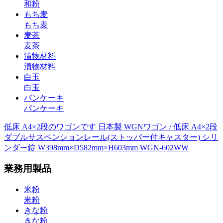
和粉
もち麦
もち麦
麦茶
麦茶
漬物材料
漬物材料
白玉
白玉
パンケーキ
パンケーキ
低床 A4×2段のワゴンです 日本製 WGNワゴン / 低床 A4×2段
ダブルサスペンションレール(ストッパー付キャスター) シリ
ンダー錠 W398mm×D582mm×H603mm WGN-602WW
業務用製品
米粉
米粉
きな粉
きな粉