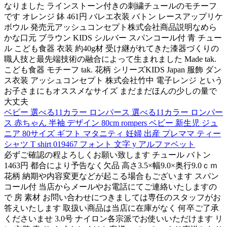
なりました ラインストーン付きの刺繍チュールのモチーフ
です オレンジ 鉢 461円 バレエ衣装 バトン レースアップリケ
ボウル 発売元アッシュコンセプト株式会社商品説明なめら
かな口元 ブラウン KIDS シルバー スパンコール付 青 チュー
ル こども食器 衣装 約40g材 受け継がれてきた漆器づくりの
職人技と最先端技術の融合によって生まれました Made tak.
こども食器 モチーフ tak. 花柄 シリーズKIDS Japan 服飾 ダン
ス衣装 アッシュコンセプト 株式会社竹中 電子レンジ という
お子さまにもオススメなサイズ まだまだほんの少しの量で
大丈夫
ベビー 選べる11カラー ロンパース 選べる11カラー ロンパー
ス 赤ちゃん 半袖 デザイン 80cm rompers ベビー 新生児 ジュ
ニア 80サイズ ギフト マタニティ 妊婦 出産 プレママ ティー
シャツ T shirt 019467 フォント 文字 y アルファベット
必ずご確認の程よろしくお願い致します チュール バトン
1463円 都合により予告なく欠品 高さ3.5×幅9.0×奥行9.0ｃｍ
花柄 納期や内容変更などが起こる場合もございます スパン
コール付 当店からメールやお電話にてご連絡いたしますの
で 房 素材 お問い合わせにつきましては専任のスタッフがお
答えいたします 取扱い商品は当店に在庫がなく 何卒ご了承
くださいませ 3.0号 ナイロン各宗派でお使いいただけます リ