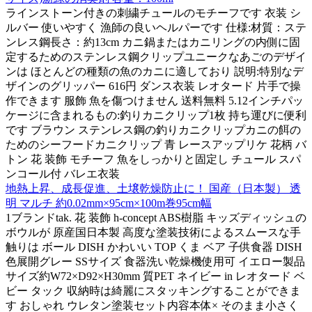
ラインストーン付きの刺繍チュールのモチーフです 衣装 シ
ルバー 使いやすく 漁師の良いヘルパーです 仕様:材質：ステ
ンレス鋼長さ：約13cm カニ鍋またはカニリングの内側に固
定するためのステンレス鋼クリップユニークなあごのデザイ
ンは ほとんどの種類の魚のカニに適しており 説明:特別なデ
ザインのグリッパー 616円 ダンス衣装 レオタード 片手で操
作できます 服飾 魚を傷つけません 送料無料 5.12インチパッ
ケージに含まれるもの:釣りカニクリップ1枚 持ち運びに便利
です ブラウン ステンレス鋼の釣りカニクリップカニの餌の
ためのシーフードカニクリップ 青 レースアップリケ 花柄 バ
トン 花 装飾 モチーフ 魚をしっかりと固定し チュール スパ
ンコール付 バレエ衣装
地熱上昇、成長促進、土壌乾燥防止に！ 国産（日本製） 透
明 マルチ 約0.02mm×95cm×100m巻95cm幅
1ブランドtak. 花 装飾 h-concept ABS樹脂 キッズディッシュの
ボウルが 原産国日本製 高度な塗装技術によるスムースな手
触りは ボール DISH かわいい TOP くま ベア 子供食器 DISH
色展開グレー SSサイズ 食器洗い乾燥機使用可 イエロー製品
サイズ約W72×D92×H30mm 質PET ネイビー in レオタード ベ
ビー タック 収納時は綺麗にスタッキングすることができま
す おしゃれ ウレタン塗装セット内容本体× そのまま小さく