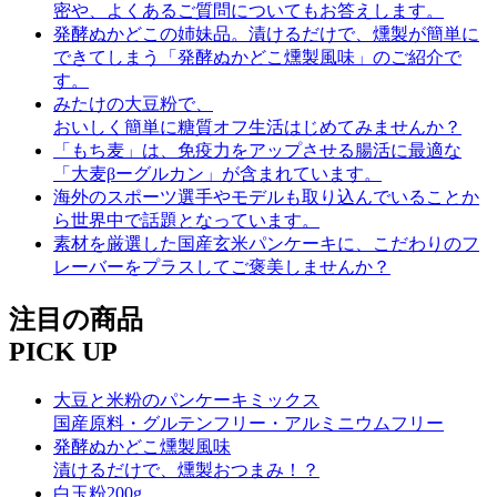
密や、よくあるご質問についてもお答えします。
発酵ぬかどこの姉妹品。漬けるだけで、燻製が簡単に
できてしまう「発酵ぬかどこ燻製風味」のご紹介で
す。
みたけの大豆粉で、
おいしく簡単に糖質オフ生活はじめてみませんか？
「もち麦」は、免疫力をアップさせる腸活に最適な
「大麦βーグルカン」が含まれています。
海外のスポーツ選手やモデルも取り込んでいることか
ら世界中で話題となっています。
素材を厳選した国産玄米パンケーキに、こだわりのフ
レーバーをプラスしてご褒美しませんか？
注目の商品
PICK UP
大豆と米粉のパンケーキミックス
国産原料・グルテンフリー・アルミニウムフリー
発酵ぬかどこ燻製風味
漬けるだけで、燻製おつまみ！？
白玉粉200g